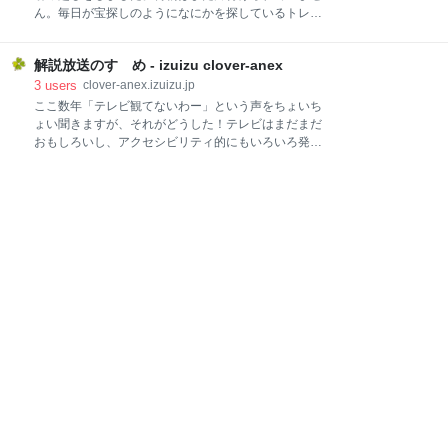
そうすると、画面に黒い窓が出てきて「ボイスオーバ
ん。毎日が宝探しのようになにかを探しているトレジ
ー オン」と聞こえてきます。 「コントロール」だけカ
ャーハンターいずいずです。 さて、これはWeb
タカナなのはなんだろうね。 ここで「コントロール-
Accessibility Advent Calendar 2018の13日目の記事で
Option-Shift-下矢印を押します」と書いてあるので、
解説放送のすゝめ - izuizu clover-anex
す。 今年もアクセシビリティな情報をインプット・ア
これらのキーを
ウトプットしました（当社比） 今年もウェブアクセシ
3
users
clover-anex.izuizu.jp
ビリティに関する情報を発信してみたり、セミナーで
ここ数年「テレビ観てないわー」という声をちょいち
講演をしたり、参加したりしました。 そこでずっと気
ょい聞きますが、それがどうした！テレビはまだまだ
になっていることを書いてみます。 ウェブアクセシビ
おもしろいし、アクセシビリティ的にもいろいろ発見
リティとHTMLマークアップ 以前からアクセシビリテ
があるから観ないと損やと思っています。 という私
ィのエライ人たちが「ウェブアクセシビリティをやる
も、リアルタイムで見ることが減って、もっぱら録画
ならHTMLマークアップをちゃんとやれ。まずはそれ
したものを見ることがほとんどなんですけどね（てへ
からだ」と、成功の呪文のように言い続けています。
っ）。 ということで、この記事はWeb Accessibility
たとえば、 見出しをしっかりつける 画像のALT（代替
Advent Calendar 2016の11日目の記事として、大好き
テキスト）をちゃん
なテレビをネタにWebアクセシビリティ的なお話をし
ます。 総務省もテレビジョンを気にしているよ アクセ
シビリティ的に？と思ったかた、まずはこちらをご覧
ください。 www.soumu.go.jp 毎年11月ごろに総務省
は「字幕放送等の実績」をまとめた報道資料を発表し
ています。 年々普及してきています テレビジョン放送
の字幕放送や解説放送は年々普及しています。 字幕放
送は在京