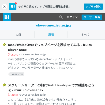
サクサク読めて、
アプリ限定の機能も多数！
アプリで開く
c
l
o
ログイン
ユーザー登録
s
e
『clover-anex.izuizu.jp』
人気
新着
すべて
macのVoiceOverでウェブページを読ませてみる - izuizu
clover-anex
3
users
clover-anex.izuizu.jp
macに標準で入っているVoiceOver（ボイスオーバ
ー）。パソコンの画面やウェブページを音声で読み上
げるスクリーンリーダーと呼ばれるソフトのひとつで
す。 ここ最近、ウェブアクセシビリティが話題なので
VoiceOver
スクリーンリーダーを使ってみたい！と思っている方
も多いですよね。でもどうやって使ったら・・・
VoiceOverにはいろいろ操作がありますが、今回は
スクリーンリーダーの前にWeb Developerでの確認もどう
「ブラウザーで表示されたウェブページの中を読ませ
ぞ - izuizu clover-anex
る方法」について書いてみます。 VoiceOverを起動す
3
users
clover-anex.izuizu.jp
る VoiceOverで読ませてみたいウェブページを開いた
こんにちは。11月末に徒歩15分ぐらい離れたところに
あと、キーボードで［ command＋F5 ］を押します。
引っ越しをしました。荷物はまだ片付けられていませ