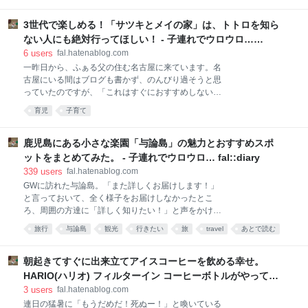
ます。 日曜日の朝、5時に起きて成田空港へ。自宅か
り運ばれてきたメガジョッキ、その大きさに歓声があ
ら送っていたスーツケースを受け取って、チェックイ
がりました。でかっ！！！でも、iPhoneとの比較じゃ
3世代で楽しめる！「サツキとメイの家」は、トトロを知ら
ンカウンターで登場手続きをしていた時に事件が起き
わかりにくい。 顔の大きさと比べてみたらわかりやす
ました。なんと夏生さんのパスポートの残存期限が足
ない人にも絶対行ってほしい！ - 子連れでウロウロ…
い！顔がすっぽり隠
りず、渡航できないことが判明したのです。ギャン泣
fal::diary
6
users
fal.hatenablog.com
きする夏春生さん、黙って俯いたままのmikioさん。な
一昨日から、ふぁる父の住む名古屋に来ています。名
んとかならないものかと必死に考えるもどうにもでき
古屋にいる間はブログも書かず、のんびり過そうと思
ないので、ひたすら謝ることしかできませんでした。
っていたのですが、「これはすぐにおすすめしない
バリ島のあるインドネシアに渡航するには、6ヶ月の
と！」というくらい素晴らしいスポット出会ったの
育児
子育て
残存期間が必要でした。有効期限が残り短いことには
で、早速お伝えします。気になる人には、今すぐに行
気がついていて、帰国したら更新しようと思っていた
って欲しい！！！その場所とは、「サツキとメイの
ので、面倒くさがらずに早めに更新しなかったことが
家」です。 「サツキとメイの家」とは 宮崎駿監督のア
鹿児島にある小さな楽園「与論島」の魅力とおすすめスポ
悔やまれます。 これをきっかけに各国の必要残存期間
ニメ映画「となりのトトロ」に登場する姉妹、サツキ
ットをまとめてみた。 - 子連れでウロウロ… fal::diary
を調べてみました。
とメイが住んでいた家を再現したもので、愛知県長久
339
users
fal.hatenablog.com
手市にある愛・地球博記念公園（通称：モリコロパー
GWに訪れた与論島。「また詳しくお届けします！」
ク）の中にあります。 となりのトトロ [DVD] 出版社/
と言っておいて、全く様子をお届けしなかったとこ
メーカー: ウォルト・ディズニー・ジャパン株式会社
ろ、周囲の方達に「詳しく知りたい！」と声をかけら
発売日: 2014/07/16 メディア: DVD この商品を含むブ
れることが増えてきました。すみません、すみませ
ログ (10件) を見る www.aichi-koen.com まずはローソ
旅行
与論島
観光
行きたい
旅
travel
あとで読む
ん。先週から与論島に遊びに行っているお友達もいる
ンでチケットを予約しよう 1日の入場人数が決まって
子連れ
映画
鹿児島
ので、やっとこさまとめてみます。 映画「めがね」で
いるため、チケット
与論島を知ろう まずは予習として、与論島を舞台にし
朝起きてすぐに出来立てアイスコーヒーを飲める幸せ。
た映画「めがね」を観ておくことをおすすめします。
HARIO(ハリオ) フィルターイン コーヒーボトルがやってき
信じられないような青さの空と海、のんびりした時間
た。 - 子連れでウロウロ… fal::diary
3
users
fal.hatenablog.com
の流れる与論島でたそがれられる時がもうすぐやって
連日の猛暑に「もうだめだ！死ぬー！」と喚いている