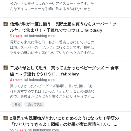
くるかと思うと胸が踊ります。 www.youtube.com め
私の小さな幸せはつめたーいアイスコーヒーです。そ
がね(3枚組) [DVD] 出版社/メーカー: VAP,INC(VAP)(D)
んなアイスコーヒーを手軽に飲める方法はないかと探
発売日: 2008/03/19 メディア: DVD 購入: 9人 クリック:
していたところ、HARIO(ハリオ) のフィルターイン コ
265回 この商品を含むブログ (524件) を見る 小さなプ
ーヒーボトルに出会いました。 使い方は至って簡単！
ロペラ機と小さな空港 私たちは飛行機
信州の味が一度に揃う！長野土産を買うならスーパー「ツ
ストレーナー（濾し器）にコーヒーの粉を入れて注ぎ
口にセットしたらその上から水を注ぐだけです。そし
ルヤ」で決まり！ - 子連れでウロウロ… fal::diary
て、冷蔵庫に入れて7時間待てば、至福の水だしアイ
5
users
fal.hatenablog.com
スコーヒーのできあがりー！ 7時間というと長く感じ
長野から東京に帰る日、私が一番楽しみにしているの
ますが、わが家では毎日寝る前に仕込んでいます。そ
は地元スーパーの「ツルヤ」に行くことです。最初は
うしておけば、朝起きてすぐにできたての冷たいアイ
ツルヤの魅力に全く気がついていなかったのですが、
スコーヒーを飲めるのです。起きるのが辛い朝が待ち
ツルヤのオリジナル商品「りんごバター」が軽井沢土
遠しいものになりました。 水をいっぱい入れても出来
産として大ヒットしているという話を聞き購入したの
る量が600mlほどなので、朝だけで空っぽになってし
二児の母として思う、買ってよかったベビーグッズ 〜 食事
をきっかけに、長野に訪れるたびに行くようになりま
まうけど、またすぐに仕込んでおけば夕方帰宅した頃
した。長野でお土産に悩んだら、ぜひともツルヤに足
編 〜 - 子連れでウロウロ… fal::diary
に飲むことができます。暑い外から帰ってきて飲む出
を運んでみていただきたいです。 ツルヤは長野県全域
4
users
fal.hatenablog.com
来立てのアイ
に展開しているスーパーです。スーパーなのになぜ観
買ってよかったベビーグッズ第4回。書いた後に「あ
光客にまで人気があるのかというと、素材や製法にこ
れもおすすめすればよかった！」ということの連続な
だわった地元産の食品を数多く扱っていて、どれもこ
ので、最後またばらばらと書くことになりそうです。
れも手頃な価格でとてもおいしいものばかりなので
上手いことまとまってなくてすみません‥ というわけ
育児
あとで読む
す。 田舎ならではのひろーい店内はまるでアメリカの
で、今回はお食事編をお届けします。 ▼エジソンのス
スーパーに来たようです。主婦としてはそれだけでも
プーン、フォーク、おはし 1歳頃になると自分自身で
かなりテンションがあがります。カリフォルニアの日
食べたがるようになります。スプーン、フォーク、お
2歳児でも洗濯物がきれいにたためるようになった！学研の
本食専門スーパー「ニジヤ」にも置かれているものと
はしはちょっとした形状の違いで使いやすさがうんと
「ひとりでできるよ！図鑑」の効果が実に素晴らしい。 -
同じキティちゃんのカートがある
変わります。道具を替えるだけで今まで上手く掴めな
子連れでウロウロ… fal::diary
557
users
fal.hatenablog.com