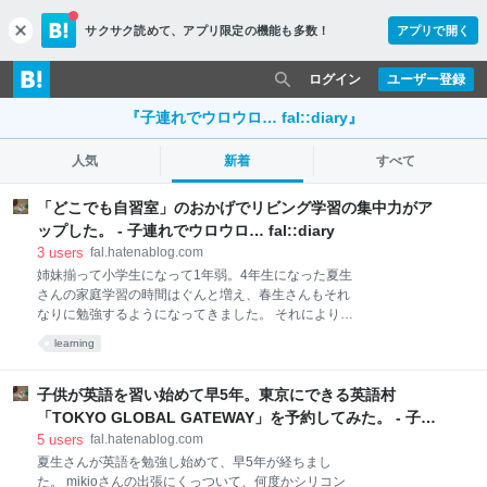
サクサク読めて、
アプリ限定の機能も多数！
アプリで開く
c
l
o
ログイン
ユーザー登録
s
e
『子連れでウロウロ… fal::diary』
人気
新着
すべて
「どこでも自習室」のおかげでリビング学習の集中力がア
ップした。 - 子連れでウロウロ… fal::diary
3
users
fal.hatenablog.com
姉妹揃って小学生になって1年弱。4年生になった夏生
さんの家庭学習の時間はぐんと増え、春生さんもそれ
なりに勉強するようになってきました。 それにより困
ったことが起こるようになりました。「⚪︎⚪︎がそこで
learning
勉強しようと思ってたのに！」「⚪︎⚪︎が見てくるから
集中できない！」などとお互い相手を理由に勉強でき
ないと言い出すようになったのです。 わが家には学習
子供が英語を習い始めて早5年。東京にできる英語村
机が無く、ダイニングのテーブル、子供部屋のローテ
「TOKYO GLOBAL GATEWAY」を予約してみた。 - 子連
ーブル、mikioさんの書斎のデスクのうち各自好きな場
れでウロウロ… fal::diary
5
users
fal.hatenablog.com
所を使って勉強をしています。最初はその3ヶ所だけ
夏生さんが英語を勉強し始めて、早5年が経ちまし
充分だと思っていたけれど、揉めることが増えてきた
た。 mikioさんの出張にくっついて、何度かシリコン