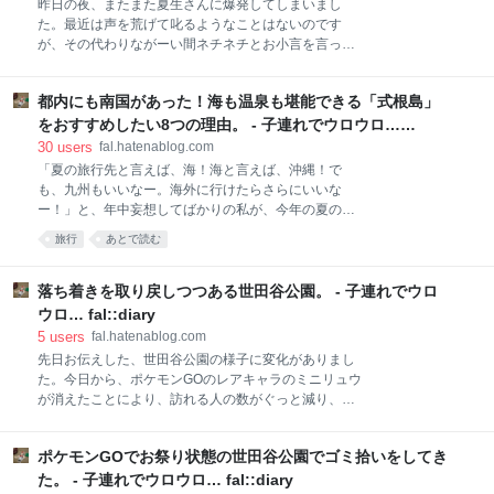
昨日の夜、またまた夏生さんに爆発してしまいまし
けることにしました。その際、念のため目のことも聞
た。最近は声を荒げて叱るようなことはないのです
いてみることにしました。簡単な視力検査を行っても
が、その代わりながーい間ネチネチとお小言を言って
らったところ、左目が内斜視という診断でした。視力
しまうことが多いです。 私自身が言われたら相手のこ
は0.7以上あるようなので問題ないとのことだったので
とが大嫌いになってしまうレベルのことをネチネチと
すが、内斜視はひどくなることもあるので眼科に行く
都内にも南国があった！海も温泉も堪能できる「式根島」
言ってしまっているので、「そろそろ自分を変えなけ
ことを勧められました。 一度自宅に帰り、近所で評判
れば！」と猛省し、夏生さんの気持ちを確認してみる
をおすすめしたい8つの理由。 - 子連れでウロウロ…
の良さそうな眼科を調べて検査をしてもらうことしま
ことにしました。 ポニー教室に向かうバスの中での会
fal::diary
30
users
fal.hatenablog.com
した。簡単な視力検査を
話 私「今後の参考のために聞きたいんだけど、昨日み
「夏の旅行先と言えば、海！海と言えば、沖縄！で
たいにお母さんがすごく怒ってるときってどう思って
も、九州もいいなー。海外に行けたらさらにいいな
るの？」 夏生「参考ってなに？」 私「うーん、人の意
ー！」と、年中妄想してばかりの私が、今年の夏の家
見を聞いて、良い方向になるように考えるということ
族旅行の行き先に選んだのは、いつも暮らしている東
旅行
あとで読む
かな‥ 」 夏生「えっとね、考え事してるよ。」 私「考
京都でした。その理由は、夏生さんが「旅行に行った
え事してるって何を考えてるの？」 夏生「他のことだ
ら、あさがおが枯れちゃう！」と遠出するのを嫌がっ
よ。」 私「えっ‥ それって早く終らないかなと思いな
たからです。 夏生さんに「何日くらいの旅行ならい
落ち着きを取り戻しつつある世田谷公園。 - 子連れでウロ
がら、他のこと考えてるの？」 夏生「うん、そう。」
い？」と聞いてみたところ、「4日くらいならいいか
ウロ… fal::diary
私「あ、あ
なー。」と言うので、私は必死に行き先を考え始めま
5
users
fal.hatenablog.com
した。九州や沖縄に行くなら、離島に行きたい！で
先日お伝えした、世田谷公園の様子に変化がありまし
も、離島に行くには4日じゃ短すぎるー！と悩んでい
た。今日から、ポケモンGOのレアキャラのミニリュウ
たところ、mikioさんが「伊豆諸島とか、近くの島にも
が消えたことにより、訪れる人の数がぐっと減り、い
目を向けてみたら？大島とかいいよ。」とアドバイス
つもの落ち着きを取り戻しつつあります。 そして、さ
をくれたので、伊豆諸島に注目してみることにしまし
らに驚いたのが、公園内に落ちているゴミが激減しま
た。 そして、一晩必死に検討して、決めた場所は式根
ポケモンGOでお祭り状態の世田谷公園でゴミ拾いをしてき
した。プレーパークのスタッフの方の話によると、た
島！昨年訪れた与論島のように小さくて、これといっ
くさんの方がゴミ拾いに訪れてくださっているそうで
た。 - 子連れでウロウロ… fal::diary
て何もなさそうな場所を選んでみ