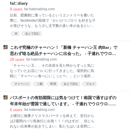
イン（埼京線）に乗るのも新木場で降りるのもわかっ
た。そんな時には、はてなの担当者さんが言ってくれ
fal::diary
ていたのでなんとか着きそう‥かな。ちょっと不安だっ
た「ふぁるさんらしさを優先してください！」という
9
users
fal.hatenablog.com
たので、どこで電車を降り
言葉を思い出して、なんとかいつもの調子を取り戻し
以前、図書館に通っているというエントリーを書いた
ていました。編集担当のみなさんのおかげで、私が書
際に、facebookの投稿で「かいけつゾロリ を好きな子
いたとは思えないような読みやすい記事に仕上げてい
が喜びそうな、もう少し文字数の多い本があるといい
ただき感謝です。ありがとうございました！ suumo.jp
なぁ。おすすめがあれば教えてください！」と書いて
本
あとで読む
原稿を書いている間にも何度か学芸大学を訪れまし
みたところ、沢山おすすめしてもらうことができまし
た。ぶらぶらするのには最高のお天気で、商店街や公
た。 私はあまり本を読まない子どもだったので、みな
園ののんびりした雰囲気を満喫してきました。やっぱ
さんから教えてもらった情報がとても役に立ちまし
これぞ究極のチャーハン！「新橋 チャーハン王 肉Bar」で
り学大は落ち着くなー！そんなわけで、ぜひとも読ん
た！夏生さんにも「○○さんが子どもの頃に読んでた本
思わず唸る絶品チャーハンに出会った。 - 子連れでウロウ
でいただけると幸いです
なんだって！」と話すと、「へー！読んでみたい！」
ロ… fal::diary
28
users
fal.hatenablog.com
と興味津々です。 まず借りてきたのは、kazeburoさん
「チャーハン王」、その名前を見た時からずっと気に
がおすすめしてくれた、「きょうりゅうが図書館にや
なっていたお店についに行ってきました。場所的に気
ってきた」とみのりちゃんとさちこさんがおすすめし
軽に「チャーハン食べにいこっと〜。」という場所で
てくれた、「こまったさんシリーズ」の「こまったさ
はなかったので、誘ってくれた友人に感謝です。 場所
んのサンドイッチ」です。 ▼きょうりゅうが図書館に
チャーハン
ご飯
料理
あとで読む
グルメ
は虎ノ門駅から徒歩2分ほどのところにある霞ヶ関ビ
やってきた 夏生さんが「ゾロリくらい面白かった！」
ルディングの1階にあります。ビルの構造上少し迷っ
と大絶賛でした。kazeburoさんの息子のちびぶろく
てしまいそうな場所にあるのですが、無事に1階に辿
パスポートの有効期限には気をつけて！南国で過すはずの
り着ければもう大丈夫！この大きなのれんが目印で
年末年始が雪国で過しています。 - 子連れでウロウロ…
す。 まずは飲み物から！とメニューを渡されたところ
fal::diary
6
users
fal.hatenablog.com
で気になったのは「キリン一番搾りの男気1リッター
土曜日に無事クリスマスパーティを終えて、翌日から
メガジョッキ」です。どれくらい大きなものか見てみ
は2週間のバリ島旅行に出発！！！のはずが‥ 信じら
たいけど、あまりお酒の飲めない私は頼むことができ
れない出来事が起きてしまい、私たちはいま長野にい
ず、誰かが頼んでくれることに期待しました。 期待通