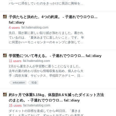
のでお互いに集中できるいい方法が何かないか考える
バレーに滞在していたのをきっかけに英語に興味を持
ことにしました。 初めは長く使えそうなデザインの学
ち始めた夏生さん。3歳の頃、ちょうど幼稚園に入園
習机を買うことを検討しました。必死に探して、幅
したタイミングで英語を習い始めました。週に1度、
79cm×奥行き39cmという省スペースで置ける学習机
子供たちと決めた、4つの約束。 - 子連れでウロウロ…
日本人の先生のお宅に伺って1時間のレッスンを受け
を見つけ、「もうこれ以上の案は無い！」とまで思っ
ていました。 fal.hatenablog.com どうでもいいけど、
fal::diary
ていた
シリコンバレー滞在中の記録が酷すぎてびっくりで
4
users
fal.hatenablog.com
す。鍋を爆発させたり、スマホが2度もバリバリに割
先日、我が家に新しい貼り紙が加わりました。書かれ
れたり、夏生さんの誕生日を間違えたりと、「その頃
ているのは、「夏休みまでに直したいこと」です。 年
に比べたら、私も多少まともになったのでは」と自分
に何度かハーモニィセンターのキャンプに参加してい
の成長を感じました。最後の記録は2014年、あれから
る春夏生さん。今までは、主にお誕生日や進級のプレ
もう4年も経ったのか！小学校に入学したらなかなか
ゼントとして参加することができていたのですが、こ
行けなくなるとはわかっていたけれど、まさかもう4
学習塾について考える。 - 子連れでウロウロ… fal::diary
の夏からは、夏休みと冬休みに入るタイミングで参加
年も経つなんて… fal.hatenablog.com 英語を習い始め
できるかどうかを発表することになりました。キャン
11
users
fal.hatenablog.com
て1年ほど経った頃、短期的に通
プに行けるかどうかは、各自の頑張り次第です。 とい
2月から夏生さんが学習塾に通うことになりました。
うわけで、今回は「夏休みまでに悪いところを直そ
去年の夏の終わり頃から情報収集を始め、個人から大
う！」と決めて、春生さんと夏生さんそれぞれに自分
手（四谷大塚、サピックス、早稲田アカデミー、日能
の直した方が良いと思う点を考えてもらいました。そ
研、栄光ゼミナールなど）まで気になる塾全ての体験
education
社会
して、発表されたのはこちらの4つです。 嫌な言い方
授業やテストを受けてもらい、最終的に夏生さんが一
をしない すぐに怒らない 時間を大切にする メリハリ
番気に入った塾に通うことになりました。 「通うこと
をつける これを聞いたとき、私は「そうだろう！そう
になりました。」と書きましたが、通いたいと思って
約3ヶ月で体重5.15kg、体脂肪8.6％減ったダイエット方法
だろう！」と心の中で何度も頷く反面、なんだか胸が
も通えない場合もあります。驚くべきことに大手の塾
のまとめ。 - 子連れでウロウロ… fal::diary
苦しくなってきました… それは、自分ができていない
はどこも入塾テストがあり、基準点に達しないと通う
15
users
fal.hatenablog.com
ことだったからです。
ことがでないのです。選んでいたつもりが、選ばれる
ダイエットの目標を達成してから46日目。「書きま
立場だったのです。なんてこった！ さらには塾によっ
す！」と言っておいて、ずーっとさぼっていた本気ダ