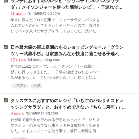
ランチにおすすめのレシピ「グリルチキンのパスタサラ
す。場所はマッターホーンから東の方へ3分ほど歩い
スが￥4,400になっていました。 1ヶ月間通い放題
たところにあります。昨年の12月頃にたまたま前を通
ダ」/ メイソンジャーを使った簡単レシピ 。 - 子連れでウ
りかかって、「こんなところに製菓材料のお店あるな
ロウロ… fal::diary
11
users
fal.hatenablog.com
んて知らなかったなぁ。」と思ったまますっかり忘れ
年末に読んだブログ記事で、ジャーサラダにパスタを
ていたのですが、ふと思い出してスポンジケーキを探
入れていたのがとてもおいしそうだったので、真似を
しに訪れたのをきっかけに知りました。 お店の外観は
してパスタ入りのサラダを作ってみました。焼いた鶏
とってもシンプル！今まで何度も前を通っているはず
もも肉も入れてボリュームたっぷりの「グリルチキン
なのに昨年末まで全く気がつかなかったくらいシンプ
のパスタサラダ」です。ドレッシングは以前にご紹介
ルです。店員さんがマッターホーンの店員さんと同じ
日本最大級の屋上庭園のあるショッピングモール「グラン
した「いちごのバルサミコドレッシングサラダ」と同
レトロで特徴のある制服を着ていたのが猛烈に気にな
じものを使用していますが、市販のシーザーサラダド
ツリー武蔵小杉」は家族みんなが快適に過ごせる子連れ天
ったので、「もしかして、マッターホーンと同じ系列
レッシングなどでも合いそうです。 「グリルチキンの
国だった。 - 子連れでウロウロ… fal::diary
15
users
fal.hatenablog.com
のお店なんですか？」と聞い
パスタサラダ」 [材料] 480mlのジャー１瓶分 鶏もも
昨年の11/22にオープンした「グランツリー武蔵小
肉：１／２枚 マカロニパスタ：30グラム ミニトマト:
杉」に行ってきました。「子供を遊ばせられるスペー
小さめのものを６粒くらい アボカド：１／２個 卵：１
スがあるらしい」という情報くらいしか知らずにふら
個 ベビーリーフ：適量 アーモンドスライス：25グラ
っと訪れたのですが、今までにないくらい子連れでも
*子育て
生活
ム レモン汁：大さじ１／２ オリーブオイル：大さじ１
快適に過ごせるショッピングモールでした！ 場所は武
／２ 塩、こしょう：少々 ★バルサミコ酢：大さじ１
蔵小杉駅の北口改札から徒歩4分くらいのところにあ
★米酢：大さじ１／２ ★オリーブオイル：大さじ１／
ります。かわいらしいロゴマークを見つけてわくわ
クリスマスにおすすめのレシピ「いちごのバルサミコドレ
２ ★はちみつ：大さじ１／２ ★塩：２つまみ
く。 中に入ると予想外の光景に思わず「おーっ！」と
ッシングサラダ」と、おすすめできない「ちらし寿司」/ メ
声を上げてしまいました。１階のメインエントランス
イソンジャーを使った簡単レシピ 。 - 子連れでウロウロ…
9
users
fal.hatenablog.com
から４階まで吹き抜けになっています。こんなにおし
fal::diary
わが家で忘年会が行われる予定があったので、クリス
ゃれなショッピングモールを見たのは初めてです。 高
マスカラーのおもてなし用サラダを２種類考えてみま
さ14 メートルの天井には流れ落ちる水の柱があり、
した。メイソンジャーを使う事で、前日に料理を何品
様々な色に変化します。大人も子供も夢中になって見
か用意しておくことができ、スタートと共にさっと提