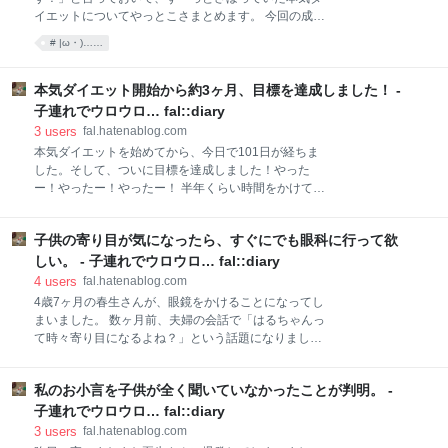
ては高学年の入塾テストを行っていませんでした。
イエットについてやっとこさまとめます。 今回の成功
「早くから通うとしても4年生？5年生でも充分か
の鍵は運動でした！健康的に痩せたいなら運動すれば
な!?」と思っていたので衝撃です。私がこんなに早く
# |ω・)……
いいなんてことはわかっていたけれど、小さい頃から
から塾を調べていたのは、「早いうちに調べておい
運動に苦手意識があった私が続けるのは本当に大変で
て、高学年になるまではおもいっきり遊びたい！」と
した。キックボクシングを始めてから運動したあとの
本気ダイエット開始から約3ヶ月、目標を達成しました！ -
いう理由があったからです。なのに
すっきり感を理解できるようにはなったけど、運動大
子連れでウロウロ… fal::diary
好きな人たちがよく言う「運動しないと気持ち悪
3
users
fal.hatenablog.com
い！」なんて気持ちは全くわからず、自分は一生そん
本気ダイエットを始めてから、今日で101日が経ちま
な気持ちにならないと思っていました。 そんな私がダ
した。そして、ついに目標を達成しました！やった
イエットをきっかけに運動大好きになったことに自分
ー！やったー！やったー！ 半年くらい時間をかけてゆ
でも驚いています。1ヶ月に2日か3日しか行っていな
るゆる脂肪を落とす計画だったはずが、運動と身体作
かったキックボクシングジムに毎日行きたくなるよう
りの楽しさに目覚めたおかげで予定より半分くらいの
になって、自宅でも筋トレするようになり、誰かに
子供の寄り目が気になったら、すぐにでも眼科に行って欲
期間で目標を達成することができました。 目標47kgだ
「痩せた！」と言われれば筋肉自慢をし始め、ついに
った体重は、51.9kg→46.75kgになりました。4年ぶり
しい。 - 子連れでウロウロ… fal::diary
「運動しないと気持ち悪い！」とい
に見た46kg台！痩せないことを年齢のせいにし始めて
4
users
fal.hatenablog.com
いたけれど、それは全て自分のせいだった。今までの
4歳7ヶ月の春生さんが、眼鏡をかけることになってし
ぐうたら生活に再度反省しています。やればできる！
まいました。 数ヶ月前、夫婦の会話で「はるちゃんっ
目標20％以下だった体脂肪は、23.2%→14.6%になり
て時々寄り目になるよね？」という話題になりまし
ました。今まで一番少ない時でも18.4%だったので、
た。私は「少し前から気がついていたんだけど、斜視
驚くほど減りました。体脂肪率が減りすぎるのはあま
ってほどじゃないよね。」と言ったものの、なんだか
り良くないのではと心配していた時期もあったけど、
私のお小言を子供が全く聞いていなかったことが判明。 -
それから妙に春生さんの目が気になるようになりまし
特に支障は無く確実に身体も心も元気になっているの
た。何かに集中しているときは、必ず寄り目になって
子連れでウロウロ… fal::diary
で気にしないことにしました。mikio
いるのです。 それからしばらく経ち、区から5歳児検
3
users
fal.hatenablog.com
診のお知らせが届いたので、近所の小児科で検診を受