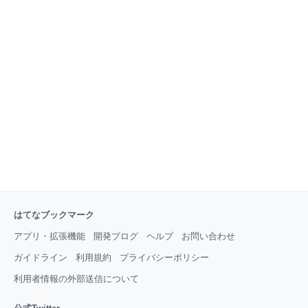
ルーツ：好きなものを400gくらい 砂糖：大さじ１ は
ちみつ：大さじ２ レモン汁：大さじ２ ジャーを煮沸消
毒し、フルーツを食べやすい大きさに切ります。今回
は、りんご、キウイ、マンゴー、オレンジ、ルビーグ
レープフルーツを用意してみました。ジャーに重ねた
時に見た
はてなブックマーク
アプリ・拡張機能
開発ブログ
ヘルプ
お問い合わせ
ガイドライン
利用規約
プライバシーポリシー
利用者情報の外部送信について