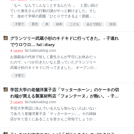
ったものが掴めるようになったり、こぼしにくくなっ
「もー、なんでこんなことするんだろ‥」 と思い続け
たりするので小さな手でも使いやすく設計されている
ていた春生さんの行動の謎がやっと解けました。そし
エジソンのシリーズは一押しです。おはしに関しては
て、改めて学研の図鑑「ひとりでできるよ！図鑑」の
「これを使っていると、普通のおはしを上手く持てな
素晴らしさに感心しています。 不思議に思っていた行
くなる！」という話を聞いたこともありますが、現在
子育て
育児
本
絵本
こども
あとで読む
生活
動はこれ！いつも気がつくとおむつ処理機の上にハン
5歳の夏生さんは特に問題なく普通のおはしを使える
子ども
book
欲しい
カチがたたんで置いてあるのです。すぐ近くに私がた
ようになっています。「おはしが使える！」という自
たむのをさぼって放置している洗濯物の山があるので
グランツリー武蔵小杉のキドキドに行ってきた。 - 子連れ
信をつけてあげられたのが良
そこから持ってきて置いているようです。片付けても
でウロウロ… fal::diary
片付けてもすぐにまた置いてあるのでかなり気になっ
4
users
fal.hatenablog.com
ていました。 リビングのソファに洗濯物を置いていた
お遊戯会の代休で珍しく夏生さんが平日にお休みだっ
時に謎が解けました。春生さんが「これだーれの!?」
たので、いつか行きたいなと思っていたグランツリー
と言いながら洗濯物を持ってゆらゆら揺らしていたの
武蔵小杉のキドキドに行ってきました。 オープンの
で遊んでいると思いきや、せっせとたたみ始めたので
10:00前に到着する予定が、準備にもたついて10:05の
す。 たたんだ洗濯物はきれいにテーブルの上に並べら
子育て
到着になってしまいました。もう行列ができてるー！
れていきました。「へー！すごいじゃん！これ、どこ
入場の列がなかなか進まずやきもきしたけど、お向か
で習ったの!?」と質問しても2歳の春生さんにはまだ理
いのお店のガラス越しにミッキークラブハウスが流れ
学芸大学の老舗洋菓子店「マッターホーン」のケーキの切
解できず、「はるち
ていてかなり助かりました。春夏さんは釘付け。 待つ
れ端が買える製菓材料店「フォンテーヌ」が熱い。 - 子連
こと30分。「やっと中に入れるー！」と思ったら、目
れでウロウロ… fal::diary
3
users
fal.hatenablog.com
の前で1日フリーパスが完売してしまいました。夏生
学芸大学周辺に住んでいる人なら知らない人はいない
さんと同じように行事の振替休日で訪れている園児さ
であろう老舗洋菓子店「マッターホーン」。その姉妹
んが多かったようです。 フリーパスの利用料金が少し
店がすぐ近くにあることを皆さんご存知でしょうか？
変更されていました。以前は1日フリーパスが
私は学芸大学に8年も住んでいるのに、つい先日まで
￥1,500、1ヶ月利用できる平日フリーパスが￥4,500
知りませんでした。 お店の名前は「フォンテーヌ」で
だったのが、1日フリーパスが￥1,700、平日フリーパ