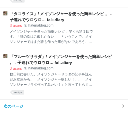
ていました。 食材を買う予定もないのに真っ先に入っ
レシピ
供することができてとても助かりました。今回はその
てしまったのが食品売り場です。驚くほど広い敷地
うちの１つ、いちごのバルサミコドレッシングサラダ
は、まるでアメリカみたい！ 近所の奥さまたちがうら
をご紹介します。 「いちごのバルサミコドレッシング
「タコライス」/ メイソンジャーを使った簡単レシピ 。 -
やましくなるくらい豊富
サラダ」 [材料] 480mlのジャー１瓶分 いちご：２／
子連れでウロウロ… fal::diary
３個パックくらい ブルーベリー、ブラックベリー、ラ
3
users
fal.hatenablog.com
ズベリー、など：20粒くらい ベビーリーフ：適量 く
メイソンジャーを使った簡単レシピ 、早くも第３回で
るみ：25グラム ★バルサミコ酢：大さじ１ ★米酢：
す。「麺の次はご飯しかない！」ということで、メイ
大さじ１／２ ★オリーブオイル：大さじ１／２ ★はち
ソンジャーではまだ誰も作った事がないであろう、タ
みつ：大さじ１／２ ★塩：２つまみ ★こしょう：少々
コライスに挑戦してみました。ポイントはとろっとろ
ジャーは予め煮沸消毒しておきます。フルーツとベビ
に絡んだチーズです。予想以上においしくできたの
ーリーフはきれいに洗ってしっかり水を切ります。い
「フルーツサラダ」/ メイソンジャーを使った簡単レシピ
で、自信を持ってお届けします。 「タコライス」 [材
ちごはヘタの部分を取ります。★の調味料は全て混ぜ
料] 480mlのジャー１瓶分 合い挽き肉：100グラム た
。 - 子連れでウロウロ… fal::diary
まねぎ：１／４個 レタス：１枚 プチトマト：４個 ★
3
users
fal.hatenablog.com
ピザ用チーズ：好きなだけ ★ケチャップ：大さじ２ ★
数日前に書いた、メイソンジャーサラダの記事を読ん
ウスターソース：大さじ１ ★カレー粉：小さじ１／２
だお友達から、「メイソンジャー欲しい！」、「メイ
★塩：少々 ★こしょう：少々 サルサソース：好きなだ
ソンジャーサラダ作ってみたい！」と言ってもらえる
け ごはん：お茶碗１杯分くらい ジャーは予め煮沸消毒
ようになり、自分の中だけのブームだったメイソンジ
recipe
しておきます。野菜はきれいに洗ってしっかり水を切
ャーが共通の話題になってきて嬉しいです。 申し訳な
り、レタスは荒めの千切りに、タマネギはみじん切り
いくらいに作り方は簡単なのですが、おすすめの材料
にします。★の調味料は全て混ぜておきます。 タコミ
や作り方を詳しく教えて欲しいと言われることもある
次のページ
ートを作ります。フライパンに油（分量外）を
ので、これからは実際に作ってみておいしかったレシ
ピを記録していこうと思います。第２回があるかは怪
しいけど‥ 第１回はフルーツサラダの作り方です。
「フルーツサラダ」 [材料] 480mlのジャー１瓶分 フ