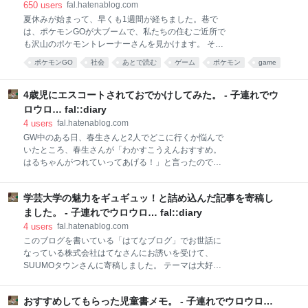
す。嬉しすぎて、涙が出そうになりました。 そのおか
650
users
fal.hatenablog.com
げで、今日はゴミ拾いの作業を短時間で終えることが
夏休みが始まって、早くも1週間が経ちました。巷で
でき、プレーパークで子供たちと遊ぶ時間を取ること
は、ポケモンGOが大ブームで、私たちの住むご近所で
ができました。あのゴミ拾いをしていた男の子のうち
も沢山のポケモントレーナーさんを見かけます。 そん
の一人にも再会することができ、喜びを分かち合いま
な中、一際賑わっているのが世田谷公園です。ここ
ポケモンGO
社会
あとで読む
ゲーム
ポケモン
game
した。 ゴミ拾いをしてくださったみなさま、温かいコ
は、レアキャラのミニリュウが大量発生しているとの
メントをくださったみなさま、本当にありがとうござ
生活
Pokemon GO
society
pokemongo
ことで、昼夜問わず人が大挙して押し寄せるようにな
います！ ▼前回の記事をニュースサイトに転載してい
りました。まるでお祭りのようです。大好きな公園が
4歳児にエスコートされておでかけしてみた。 - 子連れでウ
ただきました。どうもありがとうございました！
賑わっているのは喜ばしいことだけど、戸惑ってしま
ロウロ… fal::diary
www.itmedia.
うようなことも多くあります。 子供たちのための遊具
4
users
fal.hatenablog.com
も、トレーナーのみなさんにベンチ代わりに使われて
GW中のある日、春生さんと2人でどこに行くか悩んで
いることが多く、大人がいなくなるのを子供が待って
いたところ、春生さんが「わかすこうえんおすすめ。
いるというおかしな光景が目につきました。健気に順
はるちゃんがつれていってあげる！」と言ったので、
番を待っている子供たちの様子を見ては胸が痛みまし
春生さんの案内で連れていってもらうことにしまし
た。 子供たちが思いっきり好きなことができるはずの
た。若洲公園に私が行くのは初めてです。 まずは自宅
プレーパークエリアもこんな感じになっています。プ
学芸大学の魅力をギュギュッ！と詰め込んだ記事を寄稿し
の近くからバスに乗って渋谷駅に到着。「バスにのっ
レーパークのシンボル的存在であるログハウスの屋根
て、でんしゃにのって、またバスにのったらつくんだ
ました。 - 子連れでウロウロ… fal::diary
の上に登って撮影してみまし
よ！かんたん、かんたん。」と春生さんは自信満々の
4
users
fal.hatenablog.com
様子です。ここまでの道のりは渋谷行きのバスに乗れ
このブログを書いている「はてなブログ」でお世話に
ばいいだけなので簡単です。問題はここからだ！ 渋谷
なっている株式会社はてなさんにお誘いを受けて、
駅前で春生さんは改札のある方を指差して、「あそこ
SUUMOタウンさんに寄稿しました。 テーマは大好き
のかいだんをあがって、また、かいだんをあがって、
な学芸大学！書きたいことはさっと思いついたもの
それで、かいだんをおりるんだよ。」と言い、その通
の、なかなか進まず日に日に自信を無くしていくばか
りにさっさと歩いていました。 ホームに到着。緑のラ
おすすめしてもらった児童書メモ。 - 子連れでウロウロ…
り‥ 何度も「もう無理ー！」と弱音を吐いていまし