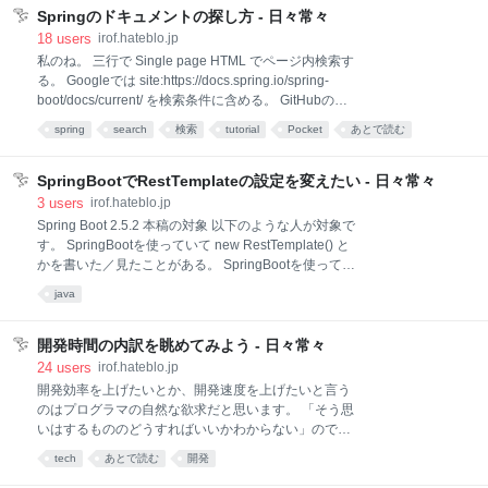
になることは稀です。稀なことはよくあるんです
いきます。あ、herokuアカウントの作成とコマンドラインツールのイン
Springのドキュメントの探し方 - 日々常々
ストールは済ませといてください。私はbrewで入れてます。 この記事は
18
users
irof.hateblo.jp
現在に対する局所最適なので、バージョンなどは割愛
私のね。 三行で Single page HTML でページ内検索す
る。 Googleでは site:https://docs.spring.io/spring-
boot/docs/current/ を検索条件に含める。 GitHubの
spring-projects で in this organization で検索する。 蛇
spring
search
検索
tutorial
Pocket
あとで読む
足 該当ツイート、発端はbouzuyaさんのクイズ です。
Springのドキュメントは充実していて、欲しい情報は
だいたいどこかに書かれています。機能についても使
SpringBootでRestTemplateの設定を変えたい - 日々常々
い方についてもどうすればいいのかなども書かれてい
3
users
irof.hateblo.jp
ます。なんだけど、できることがたくさんあるうえに
Spring Boot 2.5.2 本稿の対象 以下のような人が対象で
一つのことをいろんなやり方でできるため、できるこ
す。 SpringBootを使っていて new RestTemplate() と
とが限定されたものと比べると初見の人が目的のドキ
かを書いた／見たことがある。 SpringBootを使ってい
ュメントにたどり着くのは難しいと思います。 情報は
て new RestTemplateBuilder() とかを書いた／見たこ
java
ないわけではなく、たいていのものは https://spring
とがある。 ぼんやり知ってるけど仕組みとかおさえて
おきたい。 SpringBootのドキュメント／コードの読み
方の一例を知りたい。 特に new してるのを書いたり
開発時間の内訳を眺めてみよう - 日々常々
見たことある人に読んでほしい。悲しい事故が起こる
24
users
irof.hateblo.jp
前に。 以下のような人は対象ではありません。
開発効率を上げたいとか、開発速度を上げたいと言う
SpringBootのドキュメントとコードを必要な時に読ん
のはプログラマの自然な欲求だと思います。 「そう思
でいる。 RestTemplate を使っているがSpringBootを
いはするもののどうすればいいかわからない」のであ
使っていない。 SpringBootでRestTemplate を使って
れば、開発時間の内訳を眺めてみましょう。 この図は
tech
あとで読む
開発
いるが、 restTemplateBuilder.bu
グルーピングが微妙だったり、重要なものが抜けてい