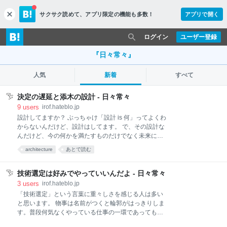
サクサク読めて、
アプリ限定の機能も多数！
アプリで開く
c
l
o
ログイン
ユーザー登録
s
e
『日々常々』
人気
新着
すべて
決定の遅延と添木の設計 - 日々常々
9
users
irof.hateblo.jp
設計してますか？ ぶっちゃけ「設計 is 何」ってよくわ
からないんだけど、設計はしてます。 で、その設計な
んだけど、今の何かを満たすものだけでなく未来に備
える系があるなと思った。 私の中では「決定の遅延」
architecture
あとで読む
と「添木」と呼んでるものです。 決定の遅延 決定を遅
延させるために行う設計があります。 現実はいろんな
ことが起こり、未来がどうなるかはわかりません。 少
技術選定は好みでやっていいんだよ - 日々常々
し待てば情報が増えることがわかっていることはあり
3
users
irof.hateblo.jp
ます。でもどのような情報が来るかは分かりません。
「技術選定」という言葉に重々しさを感じる人は多い
「すべての情報が揃ってから動けばいい」という選択
と思います。 物事は名前がつくと輪郭がはっきりしま
もあり、これはこれで一理あります。 ですがそのよう
す。普段何気なくやっている仕事の一環であっても、
にしていると期限に間に合わないこともしばしばあり
名前をつけると成果物や責任などが明確になるという