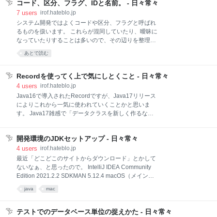
るんだけど。 批判的な意見 バズワードに飛びつくのは
コード、区分、フラグ、IDと名前。 - 日々常々
なければ、 mvn dep
往々にしてアンチパターンです。例えば「モノリスか
7
users
irof.hateblo.jp
らマイクロサービスへ」でも、明確な理由もなくマイ
システム開発ではよくコードや区分、フラグと呼ばれ
クロサービスに飛びつくのは避けるよう書かれていま
るものを扱います。 これらが混同していたり、曖昧に
す。 モノリスからマイクロサービスへ ―モノリスを進
なっていたりすることは多いので、その辺りを整理し
化させる実践移行ガイド 作者:Sam Newmanオライリ
ておきます。 IDや名前なんかもこの文脈に登場するの
あとで読む
ージャパンAmazon 書籍に限らず経験のある人は技術
で、ついでに。 コード コードはエンコード／デコード
の螺旋を見通し、「この技術は結局のところ重要な課
できるものです。 桁数ごとに意味があったり。 一定の
題を解決しない」と示唆する発言をしたりします。 強
ルールで読み書きできるのがコードかなと思います。
Recordを使ってく上で気にしとくこと - 日々常々
く辛辣な言葉もたまに見かけます。「そこに問題はな
区分 種類が固定されたコードを、特別に区分と呼ぶこ
4
users
irof.hateblo.jp
いんだ
とにします。 値ごとに意味が決まるので、コードの一
Java16で導入されたRecordですが、Java17リリース
種としています。 どんな値が入りうるかわからないも
によりこれから一気に使われていくことかと思いま
のは区分とは呼べません。 それは多分コードと呼んだ
す。 Java17雑感で「データクラスを新しく作るなら
方がいいです。 フラグ 種類が2つ（on/offや
Recordを使ってみる」とか書いたんで「よしRecord
true/false）に固定された区分、特別にフラグと呼ぶこ
を使おう！……ところで何気にしなきゃなんだっ
とにします。 3つ目が出てきたらフラグとは呼べませ
開発環境のJDKセットアップ - 日々常々
け？」な私向けに、現時点で「これくらい知っとくと
ん。 それは区分って呼んだ方がいいんだろうなと思い
いいんじゃないかな」ってことを書いておきます。だ
4
users
irof.hateblo.jp
ます。 フラグと区分の関係を示したいの
らだら書いたんで順番とか内容の濃淡がひどいかもし
最近「どこどこのサイトからダウンロード」とかして
れない。 ちゃんとした知識 JEP 395: Records Java
ないなぁ、と思ったので。 IntelliJ IDEA Community
Language Specificationの8.10. Record Classes Java
Edition 2021.2.2 SDKMAN 5.12.4 macOS（メイン）
Object Serialization Specificationの1.13 Serialization
SDKMAN!にお任せ。 IntelliJ IDEAからはAdd JDKで
java
mac
of Records GitHub openjdk/jdkの
~/.sdkman/candidates/java に入ってるのの主だったも
java/lang/Record.java とか。
の（8, 11, 17）を適当に入れてます。 SDKMAN!で新
しいバージョンのを入れた時、古いのを削除するとリ
テストでのデータベース単位の捉えかた - 日々常々