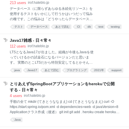
ンク切れになって地味に面倒だったりします。 なんで
213
users
irof.hateblo.jp
~/.sdkman/candidates/java/current/bin/java を current-
データベース（に限らずあらゆる永続化リソース）を
jdk とか言う名前で追加してたりします。これはjava全
使用するテストをいかにして行うかはいつだって悩み
部消さないと消えない。 勝手に変わるんでアレだけ
の種です。この悩みは「どうやったらデータベースを
ど。（自分で変えてる） 今入ってるの Windows
使用するテストを行えるかわからない」ではなく「な
テスト
データベース
あとで読む
CI
db
test
testing
SDKMAN
んとかやってるけど、不満のようなものがある」とい
database
データ
コンテナ
うものになるかと思います。 やりかたはたくさんある
のですが、その優劣は条件なしに比較する意味がない
Java17雑感 - 日々常々
くらい、条件に依存します。どんな選択肢も「この条
112
users
irof.hateblo.jp
件なら最適」と言えてしまうだけに、広いコンテキス
LTSとなるJava17が出ました。組織が今後もJavaを使
トで「こうするのがベスト」とも言いづらいのです。
っていけるかの試金石になるバージョンだと思いま
前提 xUnit Test Patterns を下敷きにします。 ユニット
す。 実際のとこLTSだから特別安定してるとかそんな
テストでの話です。他でもある程度通じます。 具象イ
ことはないと思うし、6バージョン（3年）ごとにLTS
java
Java17
あとで読む
プログラミング
2021年
support
メージはSpringBootを使用するWebアプリケーション
にするってのもたぶんOracleさんが言ってみただけ
です。そこまでべったりな内容ではありませんが、背
Spring
programming
考察
で、いろんなとこがそれに乗っかってるから、実質的
景にあるとご理解ください。他でもそれなりに通じま
に節目になってるに過ぎない。はず。 その程度のもの
とりあえずSpringBootアプリケーションをherokuで公開
す。 データベースを使用するテストで
なんだけど、私のようなのは乗っかりますし、たぶん
する - 日々常々
多数派なんじゃないかなぁ……この派閥が運用で使う
4
users
irof.hateblo.jp
Javaのバージョンは8、11、17で、他のバージョンは
手順の全て mkdir {てきとうななまえ} cd {てきとうななまえ} curl -O
評価に使うくらいでしょう。 11から17のジャンプに
https://start.spring.io/pom.xml -d dependencies=web -d javaVersion=8
なるんで、かなりたくさんの変更がありますが、業務
Applicationクラス作成（後述） git init git add . heroku create heroku
アプリケーションの表層に関係するものはそこまで多
git:remote -a {createで作られたもの} git push heroku main 9ステップ。
くありません。パフォーマンスとかに影響のあるもの
Java
これでgit pushのレスポンスメッセージに出てるURLにアクセスしたら
は多々ありますが、基本的には早くなるはずで、問題
helloと表示されます。目指せ5分！ 説明 書きたいところを適当に書いて