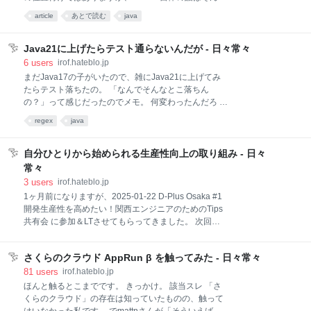
て、その設定に従ってSpring Boot側に接続設定を行う
してないというものになります。 関ジャバ、2025年
必要がありました。 ち
article
あとで読む
java
は毎月やろうとおもっています。よろしくおねがいし
ます。 資料 speakerdeck.com 言い訳 文字もページ数
も多いですが、資料に書いていないことを話すセッシ
Java21に上げたらテスト通らないんだが - 日々常々
ョン。 話したいこと全部入れると早口のリハでも2時
6
users
irof.hateblo.jp
間という詰めすぎなものですが、実測は70分でした。
まだJava17の子がいたので、雑にJava21に上げてみ
月曜の夜に1時間オーバーでお聞きいただくとい
たらテスト落ちたの。 「なんでそんなとこ落ちん
う……お付き合いありがとうございました。 いやほ
の？」って感じだったのでメモ。 何変わったんだろ 正
ら、セッション数とか的に時間あるしいいかな？っ
規表現の \b の扱いが変わってたっぽいです。 Java17
regex
java
て。ほら、イベントとしては概ね時間通りに終わりま
でやるとこうで、 % jshell | JShellへようこそ -- バー
したし？ 機能まとめについて 資料の中でも触れている
ジョン17.0.14 | 概要については、次を入力してくださ
ような有用なまとめ情報はすでにあります。 だからと
い: /help intro jshell> "あ".matches(".\\b") $1 ==> true
自分ひとりから始められる生産性向上の取り組み - 日々
言っ
Java21だとこうなります。 % jshell | JShellへようこ
常々
そ -- バージョン21.0.6 | 概要については、次を入力し
3
users
irof.hateblo.jp
てください: /help intro jshell> "あ".matches(".\\b") $1
1ヶ月前になりますが、2025-01-22 D-Plus Osaka #1
==> false わお。 ちなみに "a".matches(".\\b") はどっち
開発生産性を高めたい！関西エンジニアのためのTips
も true で
共有会 に参加＆LTさせてもらってきました。 次回、
でぃーぷらすオオサカの2回目は 2025-03-19 に行われ
るようです。 募集ページをみた時は人数も少なくて、
さくらのクラウド AppRun β を触ってみた - 日々常々
賑やかしLTくらいならできるかなーと思って申し込み
ました。 東京がメインのコミュニティの大阪初回とい
81
users
irof.hateblo.jp
うことや、知り合いが運営に関わっていると聞いて応
ほんと触るとこまでです。 きっかけ。 該当スレ 「さ
援したいなーって気持ちから。 そしたらあっという間
くらのクラウド」の存在は知っていたものの、触って
にLTも参加も埋まってしまい。「あーこれはやらかし