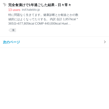
たりすると感じるかもしれませんが、雰囲気は伝わる
かと思います。使用している技術要素や取り組んでい
完全食漬けで1年過ごした結果 - 日々常々
る内容によって項目レベルでなかったりもします。参
13
users
irof.hateblo.jp
考程度に。 さて、単に「開発効率」と言うと、「コー
特に問題なく生きてます。健康診断とか献血とかの数
ドを書いている時間」に目が向きがちです。これはさ
値的にはよくなってたりする。 内訳 合計 1,857kcal *
らにタイピングの時間だとかに分けられるかと思いま
365日=677,805kcal COMP 440,000kcal Huel
すが、実際のところ、ここに割かれる時間は全体で見
13,600kcal BASE BREAD 4,208kcal 2020-04-01から
食
れば誤差のようなものです。もちろん早いに越したこ
2021-03-31の1年分。約67.5％です。後述のようにわ
とはありませんし、無意識に書けるようになれば思考
からないものの扱いが雑なんで5%くらいは上下するか
を他にやりながら書けるようになります。実際ある程
もだけど。 お値段は 353,480円。同じ割合で100%換
次のページ
度慣れた方であれば、コードを書きながらコードを読
算すると、年の食費50万弱……多いのか少ないのかわ
み、抜け漏れに気づいたり、
からんな。 iPhoneの記録 ものすごく雑な摂取エネル
ギーの記録。 COMPとかお菓子とか、カロリーが明記
されてあるものは数値通り記録してるけど、外食でメ
ニューに書いてないのとかは「値段＝kcal」と言うル
ール。1日5,000kcal超える日とかあったけど気にしな
い。あと自炊分の野菜はゼロカロリ