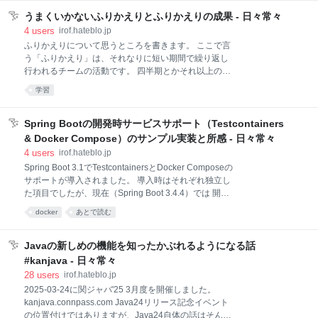
ます。 時間は融通が効かないので、他で融通を効かせ
事象です。 掲題の「技術選定」の他にも「設計」「品
る必要があります。 そういう時に「決定を遅延させる
うまくいかないふりかえりとふりかえりの成果 - 日々常々
質保証」など、そういう名前を使った時に起こりま
設計」を使うことがあります。 決まっている部分を進
す。 これには良い面もありますが、悪い面の取り扱い
4
users
irof.hateblo.jp
めて、決まっていない部分を後回しにするという当た
がなかなか悩ましいものです。 悪い面の一つが萎縮。
ふりかえりについて思うところを書きます。 ここで言
り
「私にはできない」や「こんなことしちゃっていいん
う「ふりかえり」は、それなりに短い期間で繰り返し
だろうか」と言った行動を阻害するものです。 なんか
行われるチームの活動です。 四半期とかそれ以上の期
いやなので、重さの呪いを解けないかなーと思いなが
間を置いて行われるセレモニーのことではありませ
学習
ら書いてます。 技術選定の重さ 「技術選定」という言
ん。 ふりかえりをうまくやりたい ふりかえりカタログ
葉は「卓越した技術力を持った人が、未来を見通し
などがあるように、ふりかえりににはたくさんの手法
て、誤りのない最適な選択をする」のような神の所業
があります。 たくさんの手法があるということは、う
Spring Bootの開発時サービスサポート（Testcontainers
を想像させます。 できればいいんですが、そんなこと
まくいくやり方が定まっていないということだと思い
& Docker Compose）のサンプル実装と所感 - 日々常々
はできません。 できないにも関わらず、こういう想像
ます。 知られている手法は「どこかでうまくいったか
4
users
irof.hateblo.jp
をさせるフォース
もしれないやり方」です。車輪の再発明するくらいな
Spring Boot 3.1でTestcontainersとDocker Composeの
ら車輪を借りるところから始めるのは便利ですが、
サポートが導入されました。 導入時はそれぞれ独立し
「うまくいくやり方」として模倣するのはたいがいう
た項目でしたが、現在（Spring Boot 3.4.4）では 開発
まくいきません。 ふりかえりをうまくやりたいと言う
時のサービス （Development-time Services）として
話はよく聞きますし、私もうまくやりたいなぁとはた
docker
あとで読む
まとめられています。 TestcontainersやDocker
びたび思います。 思うんだけど、その話を迂闊にやる
ComposeはそれぞれSpring Bootのサポートがなくて
と結構なコンテキストが乗っちゃうんだ。その一部を
も使われてきましたが、 サポートが導入されたことで
Javaの新しめの機能を知ったかぶれるようになる話
書いてみます。 な
非常に使いやすくなりました。 Spring Bootがサポー
#kanjava - 日々常々
トしてくれることを簡単に言うと「テストやローカル
28
users
irof.hateblo.jp
実行時に勝手にOCIコンテナを立ち上げて接続設定も
2025-03-24に関ジャバ'25 3月度を開催しました。
面倒見てくれる」という機能です。 これがなければ自
kanjava.connpass.com Java24リリース記念イベント
身（もしくは外部の仕組み）でコンテナを立ち上げ
の位置付けではありますが、Java24自体の話はそんな