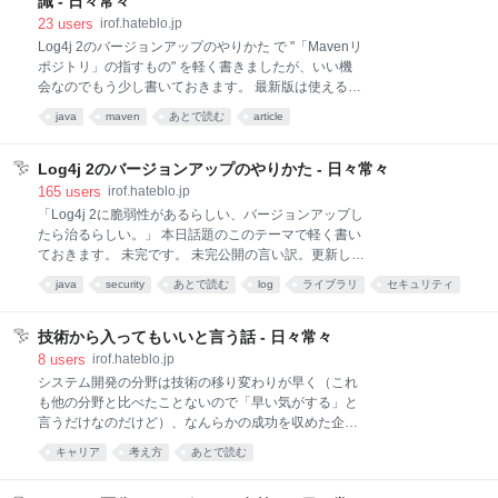
識 - 日々常々
は説明。 前提 SDKMAN! でGradleをインストールして
23
users
irof.hateblo.jp
います。 sdk install gradle なお、手元のGradleのバー
Log4j 2のバージョンアップのやりかた で "「Mavenリ
ジョンアップも一緒です。install で新しいのがあった
ポジトリ」の指すもの" を軽く書きましたが、いい機
らインストールしてくれる。 sdk install gradle 普通は
会なのでもう少し書いておきます。 最新版は使える？
sdk upgrade gradle なんだろうけど、up
https://twitter.com/irof/status/1469139048954724354
java
maven
あとで読む
article
こういうツイートをしまして。 見てる順番は Log4j 2
のトップページ、MvnRepositoryのlog4j-core、
GitHubのLog4j 2のタグ一覧、Central Repositoryの
Log4j 2のバージョンアップのやりかた - 日々常々
log4j-apiディレクトリです。 ツイートの状態から
165
users
irof.hateblo.jp
「Log4j 2はリリース成功してからタグ作るで運用して
「Log4j 2に脆弱性があるらしい、バージョンアップし
るんだなぁ」とか、リリース成功したら自動でタグ作
たら治るらしい。」 本日話題のこのテーマで軽く書い
ってるわけでもないのかなぁとか思いました。私はタ
ておきます。 未完です。 未完公開の言い訳。更新した
グをトリガーにリリースのパイプライン動かすのが好
内容は最後に書いてます。大きな間違いは（今のと
java
security
あとで読む
log
ライブラリ
セキュリティ
きです。リリース失敗したら消したくなるけど。 基本
こ）ないので、よかった。 2021-12-20追記: 2.17.0 出
的に「最新版が使える」
logging
てますのでコピペしてそのままにせず適宜読み替えて
くださいね。 とにかくバージョンを上げよう ……リリ
技術から入ってもいいと言う話 - 日々常々
ースできるかは別の話として。 バージョンを上げられ
8
users
irof.hateblo.jp
ないことには話になりません。ということでとにかく
システム開発の分野は技術の移り変わりが早く（これ
あげましょう。 Log4j 2のようなログライブラリは多
も他の分野と比べたことないので「早い気がする」と
くのプロダクトで使用されています。 意識する／しな
言うだけなのだけど）、なんらかの成功を収めた企業
いに関わらず、ログライブラリは何かしら関連がある
などの採用しているものがバズワードとなって一気に
キャリア
考え方
あとで読む
と思うべきでしょう。 使用しているかの調べ方 常時依
広まったりします。この時、その技術だけを追ってし
存ライブラリリストを出力するなどして管理している
まう現象がよく観測されます。だからバズワードにな
のであればそれを見ればいいだけの話ですが、そうで