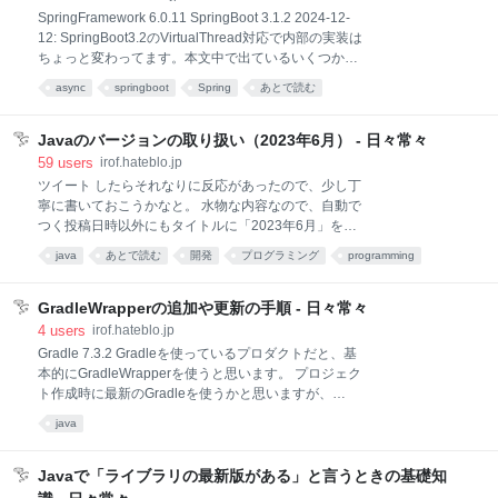
して使い分けるとコードが読みやすくなります。 使い
SpringFramework 6.0.11 SpringBoot 3.1.2 2024-12-
分け方によって読みやすさは変わりはするのですが、
12: SpringBoot3.2のVirtualThread対応で内部の実装は
「意図して使い分けている」だけでも十分変わりま
ちょっと変わってます。本文中で出ているいくつかの
す。 その意図に共感できたり汲み取れたりすればさら
クラスは3.2でDeprecatedになり、3.4で削除されてい
に読みやすくなりますが、その前段階として意図の有
async
springboot
Spring
あとで読む
ます。拡張したり実装を読んだりするときは違いがあ
無が重要だと思ってます。 私の基本的な使い分け
ることを前提にどうぞ。 https://github.com/spring-
getHoge(条件): Hoge findHog
projects/spring-boot/wiki/Spring-Boot-3.2-Release-
Javaのバージョンの取り扱い（2023年6月） - 日々常々
Notes#support-for-virtual-threads @Async と
59
users
irof.hateblo.jp
@EnableAsync の使い方 SpringFrameworkで
ツイート したらそれなりに反応があったので、少し丁
@Async を使うとかんたんにメソッドを非同期で実行
寧に書いておこうかなと。 水物な内容なので、自動で
できます。 @Component class AsyncComponent {
つく投稿日時以外にもタイトルに「2023年6月」を入
れて強調しておきます。 しょーとあんさー よくわかん
java
あとで読む
開発
プログラミング
programming
ないならJava17にしておきましょう。 前提 ツイー
ト。だよねーって思ったので、下に書いてたを持ち上
げておきます。 LTSとかいう言葉が出てきますが、現
GradleWrapperの追加や更新の手順 - 日々常々
在のJavaはメジャーバージョンがLTSと非LTSがあり
4
users
irof.hateblo.jp
ます。 OracleJavaSE を前提にしています。他のサポ
Gradle 7.3.2 Gradleを使っているプロダクトだと、基
ートも似たり寄ったりな感じと思っているけれど、自
本的にGradleWrapperを使うと思います。 プロジェク
分たちが使ってるとこのサポートを確認してください
ト作成時に最新のGradleを使うかと思いますが、
まし。 また、本稿は「Javaのバージョン？何それ？」
Gradleの更新でたまにビルド時間短縮とかもあるん
java
とか「色々あるけど最新使ってたらいいんだよね？」
で、新機能使わなくてもWrapperも更新していきたい
とかそういう方向けで、プロダクトのJavaバージョン
ところです。 なお 公式のユーザーガイド に書かれて
を選定する方々向けではありません。そういうのに必
いる内容です。 short answer 私がやってるのは、追加
Javaで「ライブラリの最新版がある」と言うときの基礎知
要な知識には全然足りません
も更新も「 gradle wrapper を叩く」だけです。 以下