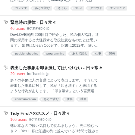
はいなかった私です。 でmattnさんが「そういえば」
たか……」とか思いつつ、まぁ気にしなくていいかな
から15分で「いいやん」と言っていたので、実にクラ
コンテナ
あとで読む
さくら
cloud
クラウド
エンジニア
って。 speakerdeck.com LT（7分）に対してもりもり
ウド感（AWSの昔のステッカーに「I built my cluster
詰め込んだ資料となっているので、口頭ではほとんど
開発
in 5 minits」とかあった。今もある？）あるなぁと思
読み上げもしなかったと思います。 また、灰色部分は
って、やってみました。 やったこと さくらのクラウド
緊急時の規律 - 日々常々
スキップゾーン（言及すらせずページチラ見せする
にアクセス アカウント作成 メール認証＆電話認証 ク
46
users
irof.hateblo.jp
レジットカード登録 3Dセキュア 200円の請求がき
DevLOVE関西 200回目で紹介した、私の個人指針。迂
て、すぐ取消がきた。ああ、あれか。 「さくらのクラ
闊に採用すると大怪我する取扱注意なものだとは思い
ウド（IaaS）」の中で「コンテナどこやー」と探す な
ます。 出典はClean Coderで、訳書は2012年。薄い本
い。 作りたいのはサーバーじゃないんだよぅとなる。
ですが、今回取り上げるのその中でもさらに一部で
trouble_shooting
programming
あとで読む
仕事
開発
「さくらのクラウド（IaaS）」のコンソールからトッ
す。 Clean Coder プロフェッショナルプログラマへ
プに戻る動線がみつからない ググってトップから入り
*あとで読む
の道 (アスキードワンゴ) 作者:Ｒｏｂｅｒｔ Ｃ．Ｍａ
直す。 「AppRun β」を見つけて「これか」と
ｒｔｉｎ,角 征典ドワンゴAmazon "緊急時の規律"
表出した事象を叩き潰してはいけない - 日々常々
(CleanCoder)にはいろいろ納得した。— irof (@irof)
29
users
irof.hateblo.jp
2012年8月28日 「本番は練習のように、練習は本番の
多くの事象は人の言動によって表出します。 そうして
ように」なども同系統の言葉かと思います。 どういう
表出した事象に対して、私が「叩き潰す」と表現する
もの？ Clean CoderはCleanシリーズ2冊目です。
ような行為があります。 「叩き潰す」という言葉選び
Clean Code、Clean CoderのほかにClean
の通り、乱暴な行為です。 叩き潰している当人は問題
communication
あとで読む
仕事
社会
Architecture、Clean Agile、Clean Craftsmanshipな
に対処しようとして悪意なく行うのですが、当人の思
ど。 多分一番
惑と関係なく、叩き潰しのダメージを受けるのは表出
させた人になります。「問題」に向けているのに色々
Tidy First?のススメ - 日々常々
貫通して「人」に至ってしまうのがよくないです。帰
166
users
irof.hateblo.jp
属の誤りではあるんですが、当人の意図とは関係な
薄い本なので軽い気持ちで読みましょう。 先に読むべ
く、言葉は届いた場所で無意味に人を傷つけてしまう
き？→Yes！ 私は初詣の列に並んでいる1時間で読みま
ものです。 そんなことをしておいて「私は問題に対し