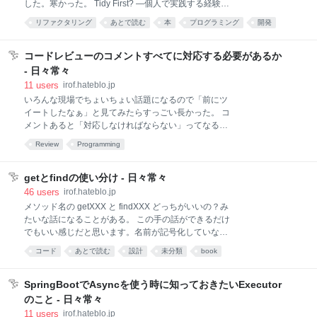
した。寒かった。 Tidy First? ―個人で実践する経験主
て攻撃しているのであって、人に対してではない」な
義的ソフトウェア設計 作者:Kent Beckオーム社
リファクタリング
あとで読む
本
プログラミング
開発
んて言い放ったりします。当人は心の底からそう言う
Amazon 力を失ってしまった「リファクタリング」を
つもりなんでしょうが、受け止めた人は攻撃された経
programming
Book
復活させる本です。私の中のサブタイトルは「Make
験を得てしまいます。 結果として、当然の防衛反応と
Refactoring Great Again」です。 第一部の冒頭から引
コードレビューのコメントすべてに対応する必要があるか
して「攻撃への対処」を考えるようになってしまいま
用します。 整頓はリファクタリングのサブセットだ。
- 日々常々
す。 ここまで挙げている
整頓は可愛くてふわふわした小さなリファクタリング
11
users
irof.hateblo.jp
なので、誰も嫌いになれないはずだ。 「リファクタリ
いろんな現場でちょいちょい話題になるので「前にツ
ング」という言葉は、機能開発の長い中断を指す言葉
イートしたなぁ」と見てみたらすっごい長かった。 コ
として使われ始めたとき、致命傷を負った。 「致命傷
メントあると「対応しなければならない」ってなる
を負った」に「だよねー」と思ってしまう昨今。「そ
の。あれが諸悪の根源だと思ってる。— irof (@irof)
れリファクタリングじゃねーしなー」とか思いながら
Review
Programming
2020年9月17日 諸悪の根源？ とりあえず全文転記。
「リファクタリング」という言葉が使われているのを
誤変換とかもそのまま。 コメントあると「対応しなけ
眺めつつ
ればならない」ってなるの。あれが諸悪の根源だと思
getとfindの使い分け - 日々常々
ってる。 目に見えてる問題を潰したくなるのはごく当
46
users
irof.hateblo.jp
たり前の感情だと思うけど、目に見えてるもの全て潰
メソッド名の getXXX と findXXX どっちがいいの？み
したからと言って完璧にはならないことは理解する必
たいな話になることがある。 この手の話ができるだけ
要がある。言えるのは「目に見えるものはない」とい
でもいい感じだと思います。名前が記号化していない
うだけで……そしてコメント対応とかだと、「見た
ってことなので。 世の中には名前に力を割くのが無駄
コード
あとで読む
設計
未分類
book
目」のメタファすら使えなくなる。 「コメント対応」
な文脈もあって、そう言うのに晒されて続けると当然
のような問題の潰し方をすると必ず歪になる。これは
そこに力をかけなくなります。 その文脈では最適解だ
自分の目で見つけたものなら曲がりなりにも「自分の
けど、私は名前が重要だと思っているし、その価値観
SpringBootでAsyncを使う時に知っておきたいExecutor
目」の精度は高くないものの一定の見方ではあるのに
を土台に他のものを積み上げていきたい。 ということ
のこと - 日々常々
対し
で話を戻す。 「得る」と「探す」のようなものを意図
11
users
irof.hateblo.jp