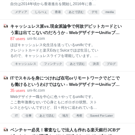
模なので、トラフィックが増えたり、複雑な事をし始
自分は2014年頃から香港進出を開始し2016年に香港
めたらVPSや専用サーバを検討すればいいかなと思い
法人設立し、代表をしています。 （香港の会社法で正
ました。 なによりWebデザイナーという立場でサーバ
メディア
しらべぇ
香港
あとで読む
デモ
media
確には代表というポジションはないのですが） 香港の
周りまで手を出すと、正直リリースまで時間が掛かり
twitter
これはひどい
HongKong
ニュース
デモは世界的に注目を集めていますが、そんな中、香
そうだと感じたからです。 選定の結果
港のデモに便乗したメディアについて言及してみたい
キャッシュレス派vs.現金派論争で何故デビットカードとい
と思います。 自分は今香港にいます 香港進出のために
う案は出てこないのだろうか - WebデザイナーUnificブロ
2014年頃から香港に頻繁に渡航するようになり、奇し
グ
87
users
uni-fic.com
くも2014年は「香港反政府デモ」＝「通称：雨傘運
ほぼキャッシュレス化生活を送っているunificです。
動」がおこなわれていた年です。 そして2019年6月現
クレジットカードと楽天EdyとSuicaでほぼ生活してい
在私は香港におり、逃亡犯条例改正反対運動（反送
るので、キャッシュレスライフを堪能しています。 完
中）デモの真っ只中にいます。 デモの中心は政府機関
全キャッシュレス化になってから何故か貯金も増え
のある香港島でおこなわれているので、九龍半島は日
キャッシュレス
フィンテック
あとで読む
決済
ブログ
て、利用履歴が可視化されて、マネーコントロールが
常とさほど変わりませんが、それでも反送中デモのポ
web
できるようになったのかなと思います。 現に資産管理
スターなどが町中に貼られており、オフィスの
もしやすくバランスシートがつけやすくなった様な気
ITでスキルを身につければ在宅orリモートワークでどこで
がします。 最近は世界各国のキャッシュレス社会と日
も働けるというわけではない - WebデザイナーUnificブロ
本の現金主義社会が比較され、キャッシュレス派と現
グ
35
users
uni-fic.com
金派の論争(？)をよく見かけます。 自分はキャッシュ
Webデザイナー職を中心に色々やってるunificです。
レス派ですが、徐々にキャッシュレス化していった感
ここ数年激務なせいで心身ともにボロボロ状態。スト
じです。 元々クレジットカードの限度額に限りがあり
レスとかないんですけど、日々何かに追われている様
（当たり前だけど）高額出費をした際に、月額の引き
な状態。 そこで、今流行りのリモートワークで田舎で
落としがされないという事が発生し、中々完全キャッ
IT
仕事
あとで読む
地方
考察
Saved For Later
のんびり仕事してみようかとか考えてみたり。 実は弊
シュレス化というのができませんでした。 しかし今は
社では在宅ワークはないですが、リモートワークは既
アメリカンエクスプレス(プロパ)・JCB(プロパ)・
にある意味実施されてます。 米国と香港に支社があ
ベンチャー必見！審査なしで法人も作れる楽天銀行JCBデ
り、昨年米国には1ヶ月ほど、香港は月一で10日ほど