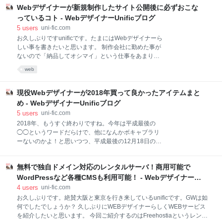
べ航空券代が安い！という交通メリットがありまし
するとクレジットカードに事前にチャージして、チャ
Webデザイナーが新規制作したサイト公開後に必ずおこな
た。 発展
ージした分だけ利用できるプリペイド式のクレジット
っているコト - WebデザイナーUnificブログ
カードという事です。 クレジットカードが後払いだと
5
users
uni-fic.com
すると、プリペイドクレジットカードは前払いという
お久しぶりですunificです。たまにはWebデザイナーら
事になります。 （各銀行が発行しているデビットカー
しい事を書きたいと思います。 制作会社に勤めた事が
ドは即払いになります） VISAのプリペイドクレジット
ないので「納品してオシマイ」という仕事をあまりや
カード 類似サービスとして既に Vプリカ（ライフカー
った事がなく、Webサイトというのは納品が終了では
ド） バニラVISAオンライン（SBIカード） ドコモ口座
web
なく、公開がスタートなのでそもそも納品した後は知
Visaプリペイド（NTTドコモ） eさいふVisaバーチャ
らないよっていうスタンス自体本来難しい案件なのか
ルプリカ（三菱U
なと思ってます。 個人的には自分が制作を手掛けた
現役Webデザイナーが2018年買って良かったアイテムまと
Webサイトは、最低限のグロースハックは手掛けたい
め - WebデザイナーUnificブログ
と思ってます。 そこでWebサイト制作→公開後におこ
5
users
uni-fic.com
なっている事をまとめてみたいと思います。 Google
2018年、もうすぐ終わりですね。今年は平成最後の
ウェブマスターツールに登録 当たり前の事ですがウェ
◯◯というワードだらけで、他になんかボキャブラリ
ブマスターツールに登録です。それに伴いサイトマッ
ーないのかよ！と思いつつ、平成最後の12月18日のブ
プ生成や適切なrobots.txtの設置もおこないます。
ログを更新したいと思います。 1.SONY WALKMAN
WordPressの場合、サイトマップ生成するプラグイン
NW-WM1A SONY デジタルオーディオプレーヤー ウ
もあるしRSSも配信してるので内々の作業は簡単です
無料で独自ドメイン対応のレンタルサーバ！商用可能で
ォークマン WM1シリーズ ブラック NW-WM1A B 出版
ね。 www.google.co
社/メーカー: Sony メディア: エレクトロニクス この商
WordPressなど各種CMSも利用可能！ - Webデザイナー
品を含むブログを見る 移動中音楽聴いて過ごすことが
Unificブログ
4
users
uni-fic.com
多いのですが、最近のスマートフォンはBluetoothだ
お久しぶりです。絶賛大阪と東京を行き来しているunificです。GWは如
し、そもそも音質が微妙なのでWALKMANを購入。 本
何でしたでしょうか？ 久しぶりにWEBデザイナーらしくWEBサービス
当はNW-WM1Zが欲しかったのですが30万円くらいす
を紹介したいと思います。 今回ご紹介するのはFreehostiaというレンタ
るので断念・・・ 2.SONY 7Riii ソニー SONY フルサ