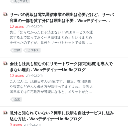
あとで読む
きました。 仕事でもちょこちょこ台灣に行ってました
が、プライベートでは3回目の台灣。 今回は台灣に行
ったらいつも行ってる光華商場でASUSのイベントが
サーバの再販は電気通信事業の届出は必要だけど、サーバ
あったので、たくさん写真を撮ってきました。 ガジェ
容量の一部を貸す分には届出は不要 - Webデザイナー
ットよりもブースのお姉さんばっか撮ってたのは内緒
Unificブログ
10
users
uni-fic.com
です。 それではレポートです。 スマートフォン・
先日「知らなかったじゃ済まない！WEBサービスを運
PC・パーツが集約されてる光華商場 光華商場( Guāng
営する上で知っておくべき法律まとめ」というまとめ
Húa Shāng Chǎng )は日本でいうところの秋葉原。 台
を作ったのですが、意外とサーバもセットで提供して
灣という事もあって、ASUS、Acer、HTCなど台灣メ
いるWEB制作会社が、電気通信事業の届出をしていな
ーカーのスマートフォンやPCがたくさんあります。中
法律
ビジネス
いパターンが多いので、逆に「もしかして届出しなく
でもASUSはかなり多いです。 入り口はこんな感じで
ていいの？」と、ふと思い色々と調べてみました。 参
す。 すでにガ
考にしたのはこちらのマニュアル。 電気通信事業参入
会社も社員も望むのにリモートワーク(在宅勤務)を導入で
マニュアル[追補版]
きない理由 - WebデザイナーUnificブログ
http://www.soumu.go.jp/soutsu/kyushu/com/file/entry0
10
users
uni-fic.com
2_01.pdf Webサイト開設のためのホスティング 個人
こんばんは、現役日本人unificです。 最近、在宅勤務
や企業等がWebサイトを開設・運営できるようにする
や複業など色んな働き方が流行ってますよね。 災害大
た め、サーバを設置して、個人や企業等にサーバの容
国日本では在宅勤務が可能になると、メリットがたく
量貸しを行うものをいう。 個人や企業等のWebサイト
さんあります。 北は北海道、南は沖縄まで社員がいる
開設・運営は他人の通信を媒介することにならず、そ
企業
とかも楽しそうですよね。 最近も東京では台風により
のためにサーバの容量貸し を行うホスティング自体に
交通機関が一部影響し、在宅勤務OKの会社や意地でも
ついても他人の通信を
出社しろという2パターンあり、色んな声がありまし
意外と知られていない？簡単に決済を自社サービスに組み
た。 今日もリモートワークにするという企業の声があ
込む方法 - WebデザイナーUnificブログ
り、多くの企業が賛同してくるといいですね。 「台風
9
users
uni-fic.com
なのに出勤させるなんてブラック企業だ！！」みたい