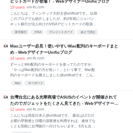
ビットカードが登場！ - WebデザイナーUnificブログ
滞在し、 日本にいる時は香港スタッフと、香港にいる
19
users
uni-fic.com
時は日本のスタッフと・・・という感じで業務をして
こんにちは、フィンテック大好き@unificatです。 以前
いるので、リアルなコミュニケーション不足という物
このブログでも紹介しましたが、約2年前にジャパン
を除けば、 リモートワークはできる体制は整ってると
ネット銀行が法人向けのVISAデビットカードの取扱を
いう事です。 弊社は地方出身者が少ないのですが、何
始めました。 uni-fic.com 設立したての会社は法人名義
かを機に地元に戻らなくてはいけないケースが生まれ
楽天銀行
VISA
クレジットカード
あとで読む
でクレジットカードが作れないケースが多いので、銀
た時に、退職しなくてはいけないというより、地元に
行振込かニコニコ現金払いか代表者のクレジットカー
いても仕事が続けられる環境を構築するという未来の
ドで立替など、という感じで処理する事が多いのでは
Macユーザー必見！使いやすいMac配列のキーボードまと
方が明るい
ないでしょうか？ ベンチャーなのに落ちるスピード感
め - WebデザイナーUnificブログ
業種にもよりますが、IT関連の会社ではオンライン決
14
users
uni-fic.com
済をする機会が多く、銀行振込だと手数料も掛かる上
ずーっとWin配列のキーボードを使ってたのですが、
に、入金確認に時間が掛かります。 今日ドメイン取っ
「やっぱMac配列の方が良い！」という事で、Mac配
てVPS借りてサービス作って今日中にリリースしたい
列のキーボードを購入しました@unificatです、こんに
ぜ！ という時、銀行振込の場合、15時を過ぎてると明
ちは。 そこでズラーッとMac配列のキーボードを紹介
日まで何もできないですし、金曜の場合は月曜日まで
Mac
キーボード
します！ Matias Tactile Pro Keyboard for Mac 自分が
何もできません。 困りますよね？機会損失です。 また
使ってるキーボードはコチラです。 すごいタッチが軽
アドワーズやYahoo!プロモ
いし見た目もMacに合っててすごいカッコイイです。
台灣台北にある光華商場でASUSのイベントが開催されて
デメリットとしてはキーのタッチ音がうるさい事で
たのでガジェットをたくさん見てきた - Webデザイナー
す。JIS版も販売してます。 私自身は気にならないの
Unificブログ
12
users
uni-fic.com
ですが、周囲からは「うるせーｗｗ」とよく言われま
こんにちは現役日本人@unificatです。 最近はLCCの
す。 価格は約18,000円。 http://matias.ca/tactilepro4/
土曜の早朝便と日曜の深夜便を利用すれば、連休でな
Tactile Pro Keyboard for Mac/White (US) 出版社/メー
くとも気軽に台灣旅行へ行けちゃいます。 6月も台灣
カー: Matias Corporationメディア: Person
行ってきたばかりですが、7月もノリで台灣に行って