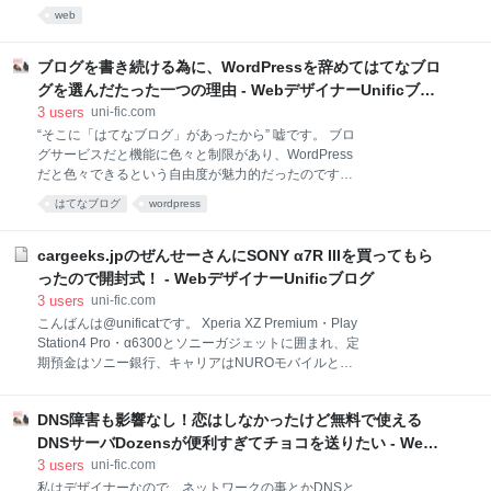
ルサーバ(ホスティング)サービスです。 Freehostia
web
イズミラーレス一眼 α7RM3 ボディ ILCE-7RM3 出版
http://www.freehostia.com/ こちらのホスティングサービスは
社/メーカー: ソニー 発売日: 2017/11/25 メディ
Chocolate・・・ディスク容量250MB Watercircle・・・ディスク容量
5,000MB Lovebeat・・・ディスク容量12,000MB Winldhoney・・・デ
ブログを書き続ける為に、WordPressを辞めてはてなブロ
ィスク容量35,000MB Supernatural・・・ディスク容量90,000MB と、
グを選んだたった一つの理由 - WebデザイナーUnificブロ
ユニークなプラン名が付いた5つのプランがあります。 （詳しくはプラ
グ
3
users
uni-fic.com
ン比較表をご覧下さい） その中のプランの一つ、Chocolate(以下、無料
“そこに「はてなブログ」があったから” 嘘です。 ブロ
プラン)は無料で商
グサービスだと機能に色々と制限があり、WordPress
だと色々できるという自由度が魅力的だったのです
が、逆に色々できるという点に魅了され、本来のブロ
はてなブログ
wordpress
グを書くというのに集中できなかった事が多く、単純
にブログサービスでブログをやれば記事を書くことに
専念できるんじゃないかなぁと思いました。 人間が変
cargeeks.jpのぜんせーさんにSONY α7R IIIを買ってもら
わる環境は３つしかない 経営コンサルタントとして有
ったので開封式！ - WebデザイナーUnificブログ
名な大前研一さんが下記の様な名言を言っています。
3
users
uni-fic.com
人間が変わる方法は3つしかない。 １番目は時間配分
こんばんは@unificatです。 Xperia XZ Premium・Play
を変える。 ２番目は住む場所を変える。 ３番目はつき
Station4 Pro・α6300とソニーガジェットに囲まれ、定
あう人を変える。 この３つの要素でしか人間は変わら
期預金はソニー銀行、キャリアはNUROモバイルとソ
ない。 最も無意味なのは『決意を新たにする』こと
ニーライクな僕ですが、ずっとSONYのα7R IIIを買お
だ。 ( ﾟдﾟ)!! まさに「今年はブログを書こう」というの
うか悩んでました・・・。 そりゃお高いですもんね。
は「決意を新たにする」で、もっとも無意味な事でし
DNS障害も影響なし！恋はしなかったけど無料で使える
いちWebデザイナーの僕がサクっと手が出させるもの
た。 現に自分は約一ヶ月間決意を新たにし
ではありません。 そんなウジウジ悩んでた僕を見た、
DNSサーバDozensが便利すぎてチョコを送りたい - Web
ぱくたそカメラマン仲間であるcargeeks.jpのぜんせー
デザイナーUnificブログ
3
users
uni-fic.com
さんが、 「アメックスのポイント貯まってるからポイ
私はデザイナーなので、ネットワークの事とかDNSと