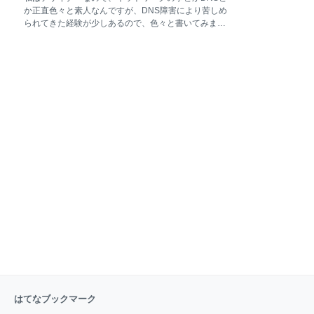
ントで買ってあげるよ」 と。 はぁ！？え！？ そんな
か正直色々と素人なんですが、DNS障害により苦しめ
缶コーヒー奢るようなノリで言われても。誕生日でも
られてきた経験が少しあるので、色々と書いてみま
ないのに。 あ、もしかして父の日が近いからか、納
す。 このブログのドメインになってるuni-fic.comの
得。 さすがスーパーカーオーナーはスケールが違う。
DNSサーバはDozensというDNSサーバを利用してい
某高知のプロブロガーなんて読者から金集めてるの
ます。 uni-fic.comはGo Daddyというドメイン登録数
に。 ※cargeeks.jpのぜんせ
が世界一のドメインレジストラで取得してまして、価
格帯は日本のレジストラに比べるとちょっと高めです
が、取り扱ってるドメインが豊富なので、Go Daddy
では少しお世話になってます。 もちろんDNSサーバも
提供しているのですが、オール英語なのでやはり取っ
付きにくい部分もあり、DNSサーバはDozensを利用
しています。 さて本題。従来DNSサーバは大抵どこの
ドメインレジストラでも用意されており、別のDNSサ
ーバを利用する意味なんてあるのかと思う方が大半だ
とは思います。
はてなブックマーク