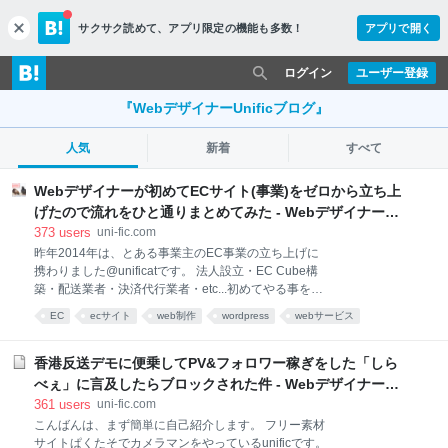
サクサク読めて、
アプリ限定の機能も多数！
アプリで開く
c
l
o
ログイン
ユーザー登録
s
e
『WebデザイナーUnificブログ』
人気
新着
すべて
Webデザイナーが初めてECサイト(事業)をゼロから立ち上
げたので流れをひと通りまとめてみた - Webデザイナー
Unificブログ
373
users
uni-fic.com
昨年2014年は、とある事業主のEC事業の立ち上げに
携わりました@unificatです。 法人設立・EC Cube構
築・配送業者・決済代行業者・etc...初めてやる事を手
探りで色々やりました。まぁ「全部やりました」と言
EC
ecサイト
web制作
wordpress
webサービス
っても過言ではないかと思うくらい色々やりました。
あとで読む
設定
web
+コーディング
スマホ
他にも商品の仕入れとかもありますが、本記事ではオ
ンライン上で物販をおこなうEコマースの立ち上げに
香港反送デモに便乗してPV&フォロワー稼ぎをした「しら
ついて触れてみたいと思います。 ちなみに技術に関す
べぇ」に言及したらブロックされた件 - Webデザイナー
るネタは全然ないので、技術的な内容を期待した人は
Unificブログ
361
users
uni-fic.com
ごめんなさい。 1.サーバの選定・準備 サーバはレンタ
こんばんは、まず簡単に自己紹介します。 フリー素材
ルサーバの中で探しました。リリースしてもまだ小規
サイトぱくたそでカメラマンをやっているunificです。