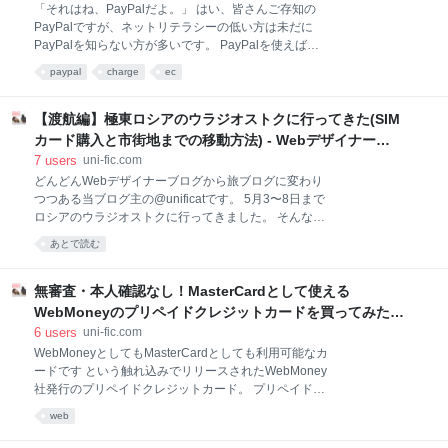
「それはね、PayPalだよ。」 はい、皆さんご存知の
な意見もありますが、会社的にはリモートワーク(在宅
PayPalですが、ネットリテラシーの低い方は未だに
勤務)を導入したくてもできない理由があります。 か
PayPalを知らない方が多いです。 PayPalを使えばク
く言う自分の会社もリモートワークを導入したいんで
レジットカード決済の導入が無審査・無料で導入でき
すけど、様々な要因により導入には至ってません。 理
paypal
charge
ec
るので、最近はPayPalを利用しているサービスがたく
由1.EC事業で日々の受発注業務がある 弊社のケースで
さんあります。 決済システムを導入するというのは、
言うとEC事業があります。日々の注文を配送しなく
本来難しく、申し込みをする企業の審査・導入するサ
【渡航編】極東ロシアのウラジオストクに行ってきた(SIM
ービスの審査などがあり、初期費用・月額費費用が発
カード購入と市街地までの移動方法) - Webデザイナー
生するものもあります。 できれば色んなユーザーにサ
Unificブログ
7
users
uni-fic.com
ービスを利用してもらいたい場合、色んな決済ライン
どんどんWebデザイナーブログから旅ブログに変わり
を整えなくてはいけません。 主な決済方法 クレジット
つつある当ブログ主の@unificatです。 5月3〜8日まで
カード コンビニで購入できるプリペイド式電子マネー
ロシアのウラジオストクに行ってきました。 そんなウ
携帯キャリア決済 ※あとECの場合は、代金引換です
ラジオストクの魅力を現地レポートを兼ねて雑多な感
ね。 クレジットカード決済は先述にあるPayPalを導入
あとで読む
じではありますが、報告していきたいと思います。 な
すれば、利用可能になります。 しかしクレジットカー
ぜウラジオストクに行ったのか 今まで海外は台灣・マ
ドを持たないユーザーはそれだ
カオ・中国・フィリピン・シンガポール・アメリカへ
無審査・本人確認なし！MasterCardとして使える
は行った事はあり、中でも台灣と香港は結構な頻度で
WebMoneyのプリペイドクレジットカードを買ってみた！
渡航してるので、近場で海外に行こうにも韓国くらい
- WebデザイナーUnificブログ
6
users
uni-fic.com
しか残されていなくて（都市レベルでいうとまだまだ
WebMoneyとしてもMasterCardとしても利用可能なカ
行ってないところ多いですが）自分はあまり韓国に興
ードです という触れ込みでリリースされたWebMoney
味なかったので、近場に興味があって行ったことのな
社発行のプリペイドクレジットカード。 プリペイド？
い国がロシアでした。 ロシアと行っても、極東ロシア
クレジット？どっち？と知らない人は混乱するかもし
のウラジオストクは東京から2時間半で行ける穴場な
web
れませんが、プリペイドクレジットカードはアメリカ
都市で、沖縄行くよりも早く着き、ヨーロッパ圏に比
などの海外では普通に利用されています。 簡単に説明