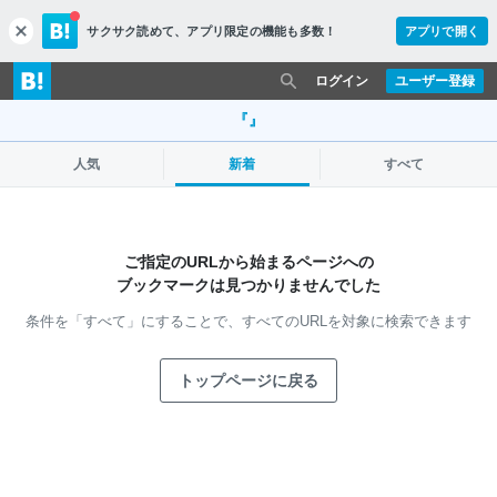
サクサク読めて、
アプリ限定の機能も多数！
アプリで開く
c
l
o
ログイン
ユーザー登録
s
e
『』
人気
新着
すべて
ご指定のURLから始まるページへの
ブックマークは見つかりませんでした
条件を「すべて」にすることで、
すべてのURLを対象に検索できます
トップページに戻る