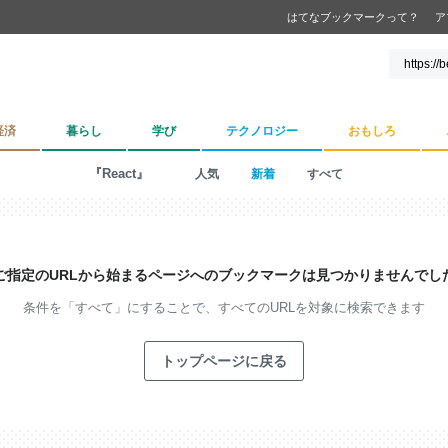
はてなブックマークって？
ア
経済
暮らし
学び
テクノロジー
おもしろ
『React』
人気
新着
すべて
ご指定のURLから始まるページへの
ブックマークは見つかりませんでし
条件を「すべて」にすることで、
すべてのURLを対象に検索できます
トップページに戻る