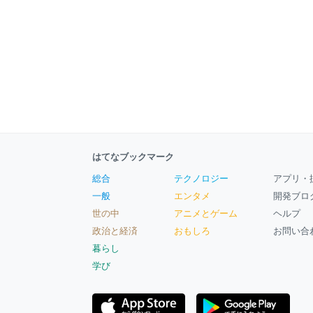
はてなブックマーク
総合
テクノロジー
アプリ・
一般
エンタメ
開発ブロ
世の中
アニメとゲーム
ヘルプ
政治と経済
おもしろ
お問い合
暮らし
学び