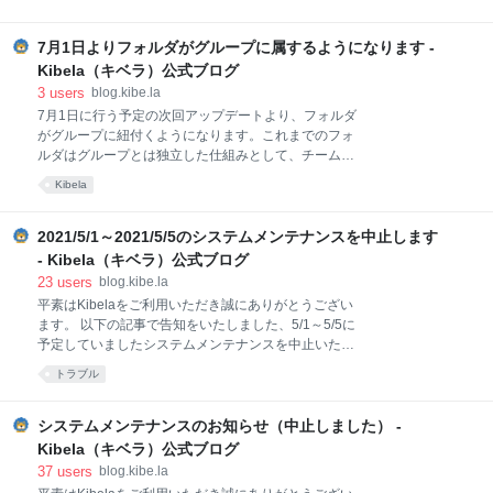
しください。 リッチテキストエディタをご利用いただ
年7月1日(木) IE11サポート終了に伴う影響 IE11のサポ
くには、Kibela設定画面（ /settings ）に新設された
ート終了後もIE11からKibelaにアクセス可能ですが、
「環境設定」ページから、リッチテキストエディタβ
7月1日よりフォルダがグループに属するようになります -
一部の機能が利用できない、正しく表示されないなど
版を「有効にする」ボタンを押してください。リッチ
の問題が発生する可能性があります。またIE11に起因
Kibela（キベラ）公式ブログ
テキストエディタβ版が有効になると、マークダウン
するこのような問題は、サポート対象外とさせていた
3
users
blog.kibe.la
エディタ
だきます。 現在IE11をお使いのお客様は、お手数をお
7月1日に行う予定の次回アップデートより、フォルダ
かけしますがKibelaがサポートしているブラウザであ
がグループに紐付くようになります。これまでのフォ
るMicrosoft EdgeやGoogle Chrome、Firefoxなどの最
ルダはグループとは独立した仕組みとして、チーム内
新版に移行していただきますよう、よろしくお願いい
のグループ共通の階層構造になっていましたが、今後
Kibela
たします。 IE11サポート終了の背景 IE11の開発元の
は特定のグループに属するようになります。 これに伴
Microsoftは2021年8月17日をもってMicrosoft
い、現在ご利用いただいているフォルダが、それぞれ
の記事が属するグループに自動的に振り分けられま
2021/5/1～2021/5/5のシステムメンテナンスを中止します
す。現状のフォルダ構造が大きく変わる変更であり、
- Kibela（キベラ）公式ブログ
皆様の組織で運用されているルールにも影響すると思
23
users
blog.kibe.la
いますので、少し長くなりますがぜひ最後までご一読
平素はKibelaをご利用いただき誠にありがとうござい
ください。 7月1日（木）22:00 - 23:00 にメンテナン
ます。 以下の記事で告知をいたしました、5/1～5/5に
スを行います リリース日は2021年7月1日（木）を予
予定していましたシステムメンテナンスを中止いたし
定しており、それに伴って22:00から1時間程度のメン
ます。 blog.kibe.la 大幅なデータ構造の変更を行うた
テナンス作業を行います。メンテナンス中は、Kibela
トラブル
め、Kibelaをご利用の皆様には大変申し訳ございませ
全体でサービスをご利用いただくことができません。
んが、最長で5日間という長期のサービス停止と、そ
ご利用の皆様にはご迷惑をおかけしますが、ご
の間オフラインで記事等を閲覧できるよう対応をお願
システムメンテナンスのお知らせ（中止しました） -
いしておりました。 メンテナンスと共に大きな機能の
Kibela（キベラ）公式ブログ
リリースを予定しておりましたが、その公開を延期
37
users
blog.kibe.la
し、メンテナンスによりサービスを停止することなく