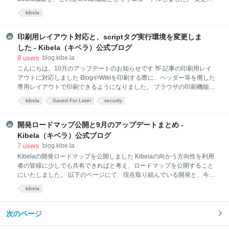
BoardはGroupに名称を変更します Groupは任意で参加/退会が可能です
kibela
但し、Home Groupは退会できません Groupの作成は全ユーザーが可能
です 各Groupにはカバーフォトが設定可能です 従来と変更なし Groupご
とに記事が流れるフィードが作られます 記事は複数のGroupに投稿可能
印刷用レイアウト対応と、scriptタグ実行環境を変更しま
です Freeプランは4つまで、Standardプランは無制限でGroup作成可能
した - Kibela（キベラ）公式ブログ
です 限られたメンバーだけが閲覧できる非公開Groupも作成可能です 従
8
users
blog.kibe.la
来との大きな違いは、各メンバーが参加/退会を選べるようになった点で
こんにちは。10月のアップデートのお知らせです 👋 記事の印刷用レイ
す。（従来のBoardは強制参加で退会ができませんで
アウトに対応しました BlogやWikiを印刷する際に、ヘッダー等を廃した
専用レイアウトで印刷できるようになりました。 ブラウザの印刷機能を
使うと自動的に適用されます。紙での情報共有が必要な場合にご活用く
kibela
Saved For Later
security
ださい 😃 印刷用レイアウトの例 記事内のscriptタグをサンドボックス環
境での実行に変更しました Kibelaでは会社などクローズドなチームで使
うことを前提とし、記事内でのscriptタグの埋め込みが可能です。 この
開発ロードマップ公開と9月のアップデートまとめ -
度scriptタグが実行できる利便性と、よりセキュアな環境でご利用いただ
Kibela（キベラ）公式ブログ
くことの両立を目的とし、scriptタグをサンドボックス環境 ( sandbox-
7
users
blog.kibe.la
kibela.com ) での実行に変更しました。 スクリプトはiframe内の独立し
Kibelaの開発ロードマップを公開しました Kibelaの向かう方向性を利用
たページで実行されるようになりました サンドボックスのifram
者の皆様に少しでも共有できればと考え、ロードマップを公開すること
にいたしました。 以下のページにて、現在取り組んでいる開発と、今後
の取り組み予定について公開しています。 intercom.help なお、計画に
kibela
ついては皆さまからいただくフィードバックを元に日々見直しをしてお
ります 💪 9月に行ったアップデートのまとめ 先月行ったアップデートを
まとめてお知らせします！ 「管理者」という役割を新設しました こちら
次のページ
は先に別途お知らせした通りです。 blog.kibe.la 投稿先のBoardを複数選