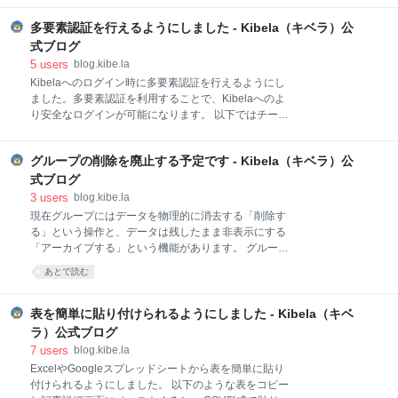
可能性があることもご承知置きください🙇‍♂️ また、ご要
望等がございましたら、画面右下のチャットからでは
多要素認証を行えるようにしました - Kibela（キベラ）公
なく、上記GitHubのIssuesに投稿いただくようお願い
式ブログ
いたします。 正式版のリリースに向けて不足している
5
users
blog.kibe.la
APIの追加や不具合の修正等を行ってまいりますの
Kibelaへのログイン時に多要素認証を行えるようにし
で、ぜひ試用いただきフィードバック等をいただけれ
ました。多要素認証を利用することで、Kibelaへのよ
ば幸いです🙏 よろしくお願いいたします！
り安全なログインが可能になります。 以下ではチーム
全体で多要素認証を有効にするステップと主な注意点
についてご説明します。 機能の詳細等につきまして
グループの削除を廃止する予定です - Kibela（キベラ）公
は、こちらのヘルプ「多要素認証（MFA） | Kibela
Docs」をご覧ください。 多要素認証はメニュー内の
式ブログ
「多要素認証」から設定することができます。 Kibela
3
users
blog.kibe.la
の多要素認証には「無効」「移行モード」「多要素認
現在グループにはデータを物理的に消去する「削除す
証を必須化する」の三つの状態があります。 「無効」
る」という操作と、データは残したまま非表示にする
は多要素認証を要求されない状態です。「移行モー
「アーカイブする」という機能があります。 グループ
ド」はユーザーに多要素認証の設定を要求する状態
を誤って削除してしまったり、悪意を持って削除され
あとで読む
で、画面に設定を要求するメッセージが表示されま
てしまうことを割けるため、近日中に「削除する」機
す。移行モードで全てのユーザーが多要素認証の設定
能をなくし、「アーカイブする」機能のみを残すよう
を行うと「多要素認証を必須化する」設定を選択でき
変更を予定しております。 （追記: 現在は予定通り
表を簡単に貼り付けられるようにしました - Kibela（キベ
るようになります。 以下は主な注意点です。 多
「アーカイブ」のみの提供となっています。） また、
ラ）公式ブログ
今後グループがアーカイブされた場合は、誰がその操
7
users
blog.kibe.la
作をしたか確認できるよう、監査ログに履歴を残す予
ExcelやGoogleスプレッドシートから表を簡単に貼り
定です。 なお、リリースの時期は未定ですが、記事に
付けられるようにしました。 以下のような表をコピー
関しても同様の目的で、物理的な削除を廃止するよう