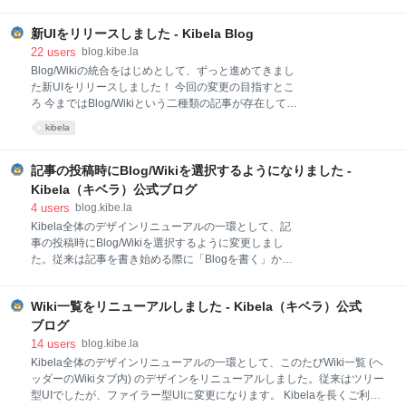
ン」の作成ページで生成されるコードをKibela上に貼
り付けると、以下のようなボタンからTimeTreeに予定
新UIをリリースしました - Kibela Blog
を登録することができます。 Kibelaは記事内にscript
タグを埋め込むことが可能ですが、安全のため外部ス
22
users
blog.kibe.la
クリプトの実行は特定のホストのみに制限しています
Blog/Wikiの統合をはじめとして、ずっと進めてきまし
（リリース時のお知らせ）。 今回はTimeTreeさんか
た新UIをリリースしました！ 今回の変更の目指すとこ
らご連絡をいただき、「特定のホスト」に
ろ 今まではBlog/Wikiという二種類の記事が存在してい
timetreeapp.comを追加することで、TimeTree Plugin
ましたが、「全ては同じ文書である」という情報設計
kibela
が動作するようになりました。 TwitterやYouTube等も
に変更します。（以下にもありますが、編集権限が誰
この「特定のホスト」として登録しているため、サー
にあるかという観点からは「Blog（自分のみ）」
ビス側で生成される埋め込み用のコードを貼り付ける
「Wiki（チーム全員）」とも言えます） その区別があ
記事の投稿時にBlog/Wikiを選択するようになりました -
こ
ったことがKibelaの一つの特徴でもありましたが、文
Kibela（キベラ）公式ブログ
書の種類が二つあるためわかりづらい、という問題点
4
users
blog.kibe.la
もありました。その解消を行い、より多くの方にご利
Kibela全体のデザインリニューアルの一環として、記
用いただけるツールを目指します。 機能的な主な変更
事の投稿時にBlog/Wikiを選択するように変更しまし
点 全体的なデザインの見直し 今まで少しずつ全体のデ
た。従来は記事を書き始める際に「Blogを書く」か
ザインの変更をリリースしてきましたが、このリリー
「Wikiを書く」かを選択していました。 見直しにいた
スで大きな変更はいったん完了しました 投稿時に「記
った背景 KibelaにはBlog（個人の発信）、Wiki（組織
事の種類」を「Blog」「Wiki」から選択していました
Wiki一覧をリニューアルしました - Kibela（キベラ）公式
の発信）という2種類の文書がありましたが、これか
が、「編集権限」を「自分の
ら書くものがBlogなのかWikiなのかを判断することは
ブログ
難しいと考え、記事を書き始める前ではなく記事を書
14
users
blog.kibe.la
いた後にその種類を選択するように変更しました。 ま
Kibela全体のデザインリニューアルの一環として、このたびWiki一覧 (ヘ
た、今回の変更に伴いいくつか機能が追加、変更され
ッダーのWikiタブ内) のデザインをリニューアルしました。従来はツリー
ましたので、ご紹介します。 1. 投稿時に投稿先の
型UIでしたが、ファイラー型UIに変更になります。 Kibelaを長くご利用