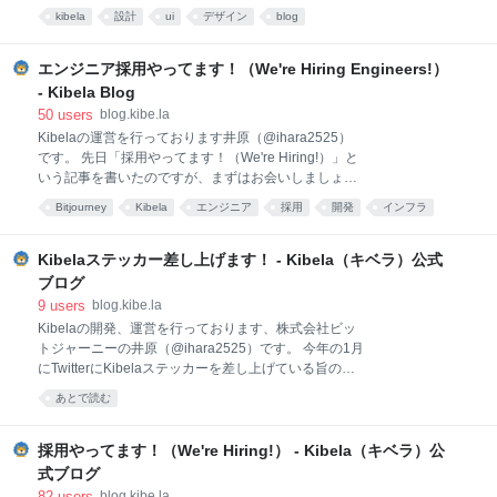
Groupを設定および確認できるようにしました 非公開
いただいているチームでは、たくさんのWikiカテゴリが作られているか
kibela
設計
ui
デザイン
blog
Groupに投稿すべきものを公開Groupに投稿してしま
と思います。カテゴリが大量にある場合、目的のカテゴリが探しづら
った、という事故を防ぐため、投稿先Groupの設定お
い、ツリーが長大になり使いづらい、といったフィードバックを多数い
よび確認を投稿ダイアログ内に移動することで、この
ただいておりました。これらに対応するため、根本から再設計を行った
エンジニア採用やってます！（We're Hiring Engineers!）
記事がどのG
結果、デザインを大きく変更することにしました。 なお、カテゴリとい
- Kibela Blog
う名称自体も、順次 フォルダ に変更していきます。 またリニューアル
50
users
blog.kibe.la
に伴い、いくつかの新機能が追加されました！3つピックアップしてご
Kibelaの運営を行っております井原（@ihara2525）
紹介します。 1. フォルダ (カテゴリ) をアーカイブできるようになりまし
です。 先日「採用やってます！（We're Hiring!）」と
た 記事は消したくないが、整理のため一覧か
いう記事を書いたのですが、まずはお会いしましょう
と言ってもどんな方と一緒にKibelaを開発したいかく
Bitjourney
Kibela
エンジニア
採用
開発
インフラ
らいはさすがに出せるんじゃないですか、ということ
サービス
blog
あとで読む
で、まずは自分もわかりやすいエンジニア編いってみ
ます！ （オフィスのエントランスにあるつくってもら
Kibelaステッカー差し上げます！ - Kibela（キベラ）公式
ったプレート） 職務内容 個人の発信を組織の力にする
ブログ
情報共有ツール「Kibela」の開発を行います。 PC版
9
users
blog.kibe.la
はフロントエンドからアプリケーションやインフラま
Kibelaの開発、運営を行っております、株式会社ビッ
で、モバイルアプリケーションはiOS/Android版、さら
トジャーニーの井原（@ihara2525）です。 今年の1月
にはデスクトップアプリケーションまで、まだまだあ
にTwitterにKibelaステッカーを差し上げている旨の投
りとあらゆる開発が必要です（つまり全然できていな
稿をしたところ、結構な反応をいただきまして、ご連
い）。 そして人数も少ないため、個人がカバーする範
あとで読む
絡をいただいた方には10〜20枚程度ずつステッカーを
囲が広くなると思います。もしくは、一つの分野、例
お送りしました。 Kibelaステッカー欲しい方いらっし
えばインフラなら
ゃいましたら全力で送りつけますので、お気軽にご連
採用やってます！（We're Hiring!） - Kibela（キベラ）公
絡ください！ https://t.co/Ipk1YcqGMr— Masahiro
式ブログ
Ihara (@ihara2525) January 16, 2018 （こんなもので
82
users
blog.kibe.la