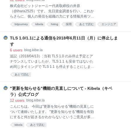
す） Twitter同様にブログでも流れていってはしまいま
株式会社ビットジャーニー代表取締役の井原
すが定期的に流せば良いんじゃいかということで記事
（@ihara2525）です。 先日資金調達を行い、これか
にしておきます。 改めまして、Kibelaステッカーをご
らさらに、個人の発信を組織の力にする情報共有ツー
希望の方にはモリモリ差し上げておりますので、
ル「Kibela」の開発を加速させるにあたり、エンジニ
@ihara2525宛でも弊社メンバー（@mi
bitjourney
kibela
hiring
採用
あとで読む
エンジニア
アに限らず全方位的に人材採用をやりたいです、とい
会社
blog
う話です。 なお、DeployGateさんの「We’re
Hiring!」が良い記事だなと思い、リスペクトしながら
TLS 1.0/1.1による通信を2018年6月11日（月）に停止しま
書いています。 以下いろいろと書いていきますが、ま
す
とめると、「めっちゃ採用をやりたいので、少しでも
6
users
blog.kibe.la
興味があればまずは僕宛まで、TwitterでもFacebookで
追記（2018/04/13）: 当初 TLS 1.0 のみ停止予定とア
もメールでも何かしらの方法でご連絡いただけないで
ナウンスしていましたが、TLS 1.1 も安全ではないた
しょうか」です！ どこへでも伺いますし、よろしけれ
め同じタイミングで TLS 1.1 も停止することにしまし
ばオフィスにお越しいただいても構いませんし、ラン
た。 いつもKibelaをご利用いただきありがとうござい
チでも会食でも飲み会でも何でもやります！！ 株式会
あとで読む
ます。表題の件について連絡いたします。 概要 TLS
社ビットジャーニーは何気に創業五期目です 僕がクッ
1.0 / 1.1 による通信を2018年6月11日（月）に停止し
クパッド在籍中の2014年11
ます。TLS 1.0 / 1.1 はHTTPSの暗号化に使われるプロ
"更新を知らせる"機能の見直しについて - Kibela（キベ
トコルですが、現在は脆弱性も発見されており安全で
ラ）公式ブログ
ないといわれています。 影響範囲 Kibelaが推奨する動
12
users
blog.kibe.la
作環境 はすべてTLS 1.2以上をサポートしているた
こんにちは。 今回は"更新を知らせる"機能の見直しに
め、これらの環境においては影響はありません。 その
ついて連絡いたします。 "更新を知らせる"機能を有効
他の環境では通信ができなくなる可能性があり、大変
にすると何が起きるかわからないというご意見が多か
ご迷惑をおかけしますが、安全にサービスをご利用い
ったため、今回見直すことにいたしました。 "更新を
ただくための対応であることをご理解いただければと
kibela
あとで読む
知らせる"機能について まずは改めて"更新を知らせ
思います。 以上、