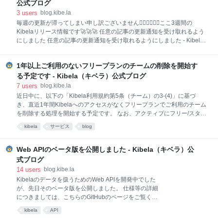
いた方も…！ グループに分かれてプレゼンターの他社
公式ブログ
様の事例を聞き、ディスカッションします。 皆様に積
3
users
blog.kibe.la
極的に発言いただきたかったので、グループごとに全
毎週の更新が滞ってしまい申し訳ございません🙇‍♂️🙇‍♂️🙇‍♂️ここ3週間の
員の顔が見えるように座っていただきました。 自社の
Kibelaリリース情報です🚀🚀🚀 任意の記事の更新通知を受け取れるよう
使い方の相談や、他社様へのご質問を皆様が自発的に
にしました 任意の記事の更新通知を受け取れるようにしました - Kibela
お話いただきまして 様々な使い方に触れることができ
Blog メンバー一覧画面からメンバーを検索できるようにしました メン
た 他企業担当者さんと交友を広げられた 等のお声を頂
バー一覧画面でメンバーを検索できるようにしました - Kibela Blog 従来
戴することができました！ ご参加いただいた皆様、本
1年以上ご利用のないフリープランのチームの削除を開始す
はメンバーの管理画面を見られる場合はメンバーを検索することができ
当にありがとうございます。 またKibelaの開発をして
ましたが、どなたでも検索できるようになりました 1つの記事を複数の
る予定です - Kibela（キベラ）公式ブログ
いるメンバーもグループに混ぜ
グループでピンすると、同じ記事が複数ピンされた状態になる問題を修
7
users
blog.kibe.la
正しました フォルダ内の記事を検索できるようにしました フォルダ内の
近日中に、以下の「Kibela利用規約第5条（チーム）の3-(4)」に基づ
記事を検索できるようにしました - Kibela Blog コメントにいいねした人
き、直近1年間Kibelaへのアクセスがなくフリープランでご利用のチーム
のアイコンをいいねボタンの右に表示するようにしました 多要素認証
を削除する処理を開始する予定です。 なお、アクティブにフリー/スタン
ダード/エンタープライズの各プランでご利用いただいているチームは該
kibela
サービス
blog
当しませんので、ご心配いただく必要はございません。 (4) 第2号に基づ
いて利用料金を支払う必要があるチームにおいて利用料金の支払がなさ
れなかった場合、チームに参加している登録ユーザーが存在しなくなっ
Web APIのベータ版を公開しました - Kibela（キベラ）公
た場合または12ヶ月間以上チームを通じた本サービスの利用がなされな
式ブログ
かった場合、当社は当該チームの登録を抹消し、また当該チームを通じ
14
users
blog.kibe.la
て本サービスに登録された情報を本サービスから削除できること 処理の
Kibelaのデータを扱うためのWeb APIを開発中でした
流れとしては以下を予定しております。 1年間アクセスがないフリープ
が、先日そのベータ版を公開しました。 仕様等の詳細
ランのチームのオーナーの方に、1週間以内にアクセスがない場
につきましては、こちらのGitHubのページをご覧くだ
さい。 github.com なお、ベータ版のため、事前の告知
kibela
API
等なく仕様の変更を行う場合や、大きな不具合がある