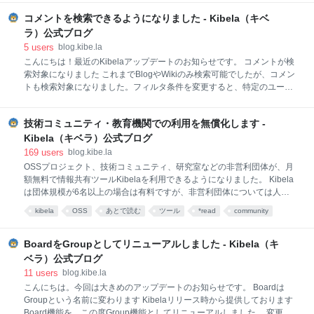
る"機能について説明いたします。 Kibelaでは記事更新
の際、以下のようなチェックボックスにて更新を知ら
コメントを検索できるようになりました - Kibela（キベ
せるか否かを選択することができました。 こちらのチ
ラ）公式ブログ
ェックが有効になっている状態で記事を更新した場合
5
users
blog.kibe.la
は、以下の処理が行われていました。 ユーザーメンシ
こんにちは！最近のKibelaアップデートのお知らせです。 コメントが検
ョンを追加した場合は対象ユーザーへメンションされ
索対象になりました これまでBlogやWikiのみ検索可能でしたが、コメン
たことを通知する トップページの記事一覧にて更新し
トも検索対象になりました。フィルタ条件を変更すると、特定のユーザ
た記事を一番上に表示する Slack等のWebhookにて更
ーが残したコメントのみを検索するといったことも可能です。 なお、検
新通知を行う 見直しにいたった背景 "更新を知らせ
索結果の結果や順位 (重み付け) についても継続的に微調整をしていま
る"が何をどのように知らせるものなのか、このチェッ
技術コミュニティ・教育機関での利用を無償化します -
す。何かお気づきの点がありましたら、お気軽にフィードバックいただ
クを有効にするとなにが起きるのかがよ
けますと幸いです 😄 メンバー一覧のデザインを変更しました メンバー
Kibela（キベラ）公式ブログ
一覧 (/members) のデザインを見直しました。カバーフォトの表示や、
169
users
blog.kibe.la
プロフィール文の表示など、チームにどんな人がいるのかを俯瞰して見
OSSプロジェクト、技術コミュニティ、研究室などの非営利団体が、月
れるようになりました。 現在Kibela全体のデザインのリニューアルを順
額無料で情報共有ツールKibelaを利用できるようになりました。 Kibela
次進めております。今回の変更はその一環となります。 その他のアップ
は団体規模が6名以上の場合は有料ですが、非営利団体については人数
デート Blog/Wiki作成時に、タイトル
規模を問わず無料で利用できます。 Kibelaとは 「個人の発信を組織の力
kibela
OSS
あとで読む
ツール
*read
community
にする」というコンセプトの情報共有ツールです。個人的の気軽なメモ
communication
からチームのドキュメントまで、組織内での情報共有をサポートしま
す。 より詳しくは https://kibe.la/ をご覧ください。 対象となる非営利団
BoardをGroupとしてリニューアルしました - Kibela（キ
体 下記のうち、ウェブ上で活動実績を確認できる団体が対象です。ウェ
ベラ）公式ブログ
ブ上で実績を確認できないプライベートコミュニティは対象外です。
11
users
blog.kibe.la
OSSプロジェクト コミュニティ 大学の研究室・ゼミ 社会人団体・サー
こんにちは。今回は大きめのアップデートのお知らせです。 Boardは
クル 学生団体・サークル PTA 上記に収まらない場合でも、NPOであれ
Groupという名前に変わります Kibelaリリース時から提供しております
ば対象となる可能性があります。
Board機能を、この度Group機能としてリニューアルしました。 変更点