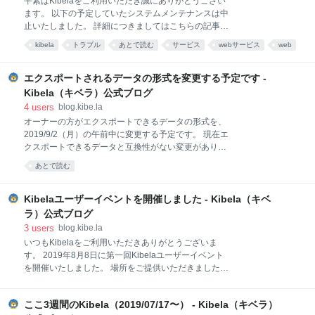
平素はKibelaをご利用いただき誠にありがとうござい
リリースできるよう対応を行います。 皆様をお騒がせ
ます。 以下の予定していたシステムメンテナンスは中
してしまい大変申し訳ございませんでした。今後のリ
止いたしました。 詳細につきましてはこちらの記事を
リース時も、できる限りサービスのご利用に影響が出
ご覧ください。 blog.kibe.la 引き続きKibelaをよろし
ないよう留意して進めてまいります。 引き続きKibela
kibela
トラブル
あとで読む
サービス
webサービス
web
くお願いいたします。 （以下は中止前の記事です） 平
をよろしくお願いいたします。
素はKibelaをご利用いただき誠にありがとうございま
す。下記の日程でシステムメンテナンスを実施いたし
エクスポートされるデータの形式を変更する予定です -
ます。 作業日程 2021年5月1日（土）00:00から2021
Kibela（キベラ）公式ブログ
年5月5日（水）23:59 まで。 なお、メンテナンス作業
4
users
blog.kibe.la
が終了次第、サービスの提供を再開いたします。 対象
オーナーの方がエクスポートできるデータの形式を、
KibelaのWebサービス（https://*.kibe.la）のすべての
2019/9/2（月）の午前中に変更する予定です。 現在エ
機能が対象となります。 記事の閲覧、更新、検索な
クスポートできるデータと互換性がない変更がありま
ど、すべての機能をご利用いただけません。 Web API
すので、前もってお知らせいたします。エクスポート
や外部共有されたページの閲覧も利用不可となります
あとで読む
したデータをプログラム等で処理されていると対応が
ので、ご注意ください
必要になる場合がありますので、大変申し訳ございま
せんがあらかじめご了承いただければと思います。 🙇‍♂️
Kibelaユーザーイベントを開催しました - Kibela（キベ
互換性のない変更 🙇‍♂️ 現状のKibelaに合わせたフォル
ラ）公式ブログ
ダ構成や文字列の変更です。 ダウンロードするZIPフ
3
users
blog.kibe.la
ァイルの中にあった「wikis」「blogs」という2つのフ
いつもKibelaをご利用いただきありがとうございま
ォルダを「notes」というフォルダに統一します 記事
す。 2019年8月8日に第一回Kibelaユーザーイベント
のデータの属性にある「boards」を「groups」という
を開催いたしました。 場所をご提供いただきました株
名前に変更します 記事のデータの属性にある
式会社Speee様、誠にありがとうございます！ この度
「comments」の中の「user」を「author」に変更
は第一回とのことでお誘いは少なく、19社20名の少人
し、アカウント名の前に「@」をつけます 😊 追
ここ3週間のKibela（2019/07/17〜） - Kibela（キベラ）
数で開催いたしました。 中には新潟からお越しいただ