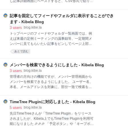
し記事詳細画面にペーストすると、 CSV形式で貼り付
検討しております。 ご質問やご要望がございました
けられ表として展開されます。 Windows/Macの最新
ら、お気軽に画面右下のチャット からご連絡くださ
版のExcel、Numbers、Chrome/Safari/Firefoxの
い！
記事を固定してフィードやフォルダに表示することができ
Googleスプレッドシートで動作することを確認してい
ますが、その他動作しない環境がありましたらお知ら
ます - Kibela Blog
せいただければ対応を検討いたします🙏🙏🙏 ご質問や
3
users
blog.kibe.la
ご要望がございましたら、お気軽に画面右下のチャッ
トップページのフィードやフォルダ一覧画面では、例
ト からご連絡ください！
えば来週の定例ミーティングの議事録等、一定期間メ
ンバーに見てもらいたい記事をピンしてページ上部に
固定して表示することができます。 ピンを外せば記事
あとで読む
はページ上部に表示されなくなりますので、表示する
必要がなくなった記事はピンを外してください。 ピン
された記事 トップページでは各グループで4個まで記
メンバーを検索できるようにしました - Kibela Blog
事をピンして固定することができます。 フィードで記
3
users
blog.kibe.la
事をピンする 各フォルダでは10個まで記事をピンでき
管理者の方向けの機能ですが、メンバー管理画面から
ます。 フォルダで記事をピンする なお、ピンされた記
メンバーを検索できるようにしました。 ユーザー名、
事は各グループや各フォルダで共通に扱われ、グルー
本名、メールアドレスを対象に、部分一致で検索を行
プやフォルダを閲覧可能な全員に表示されます。 ご質
います。 その他細かいですが、各画面で「/」キーを押
問やご要望がございましたら、お気軽に画面右下のチ
すと記事の検索フォームにフォーカスが当たるように
ャット からご連絡ください！
TimeTree Pluginに対応しました - Kibela Blog
なっています。 ご質問やご要望がございましたら、お
気軽に画面右下のチャット からご連絡ください！
5
users
blog.kibe.la
先日TimeTreeさんが「TimeTree Plugin」をリリース
されましたが、Kibela上でもTimeTree Pluginを利用可
能になりました 🎉🎉🎉 「予定ボタン」や「キープボタ