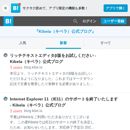
サクサク読めて、
アプリ限定の機能も多数！
アプリで開く
c
l
o
ログイン
ユーザー登録
s
e
『Kibela（キベラ）公式ブログ』
人気
新着
すべて
リッチテキストエディタβ版をお試しください -
Kibela（キベラ）公式ブログ
3
users
blog.kibe.la
本日より、リッチテキストエディタのβ版をお試しい
ただけるようになりました。これまではマークダウン
記法で文書を整形したり装飾する必要がありました
が、リッチテキストエディタを使うとマークダウン記
法を覚えなくてもボタンから簡単に入力いただけま
Internet Explorer 11（IE11）のサポートを終了いたします
す。 エディタはKibelaにとって、記事を書くというサ
ービスの中核を担う機能です。この使い勝手を磨くこ
- Kibela（キベラ）公式ブログ
とが大きくサービスの価値に繋がると考え、手に馴染
3
users
blog.kibe.la
む執筆ツールになるよう今後の正式リリースに向けて
平素はKibelaをご利用いただきありがとうございま
磨きをかけていきたいと考えています。そのためにぜ
す。 この度KibelaではIE11のサポートの終了を決定し
ひ、β版のリッチテキストエディタを有効にしてお試
たため、お知らせいたします。 対応終了予定日 2021