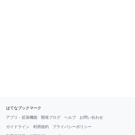
択できるように 広報や人事を担当されている方から、部署 (Board) を横
断してアナウンスしたいという声をいただくことがあり、この度対応い
たしました！ 複数Boardをまたいだお知らせなどにご活用ください。 コ
ードブロッ
はてなブックマーク
アプリ・拡張機能
開発ブログ
ヘルプ
お問い合わせ
ガイドライン
利用規約
プライバシーポリシー