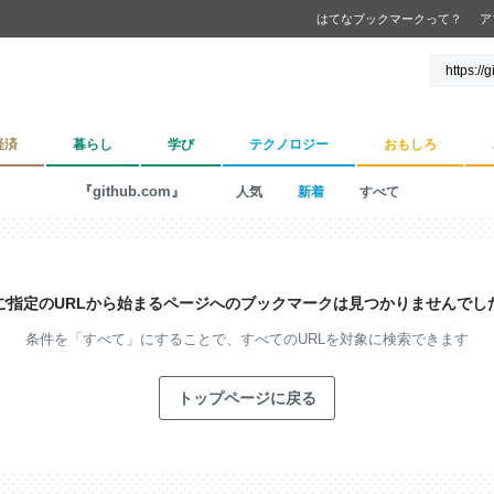
はてなブックマークって？
ア
経済
暮らし
学び
テクノロジー
おもしろ
『github.com』
人気
新着
すべて
ご指定のURLから始まるページへの
ブックマークは見つかりませんでし
条件を「すべて」にすることで、
すべてのURLを対象に検索できます
トップページに戻る