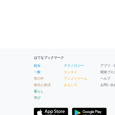
はてなブックマーク
総合
テクノロジー
アプリ・
一般
エンタメ
開発ブロ
世の中
アニメとゲーム
ヘルプ
政治と経済
おもしろ
お問い合
暮らし
学び