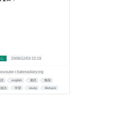
2008/12/03 22:19
らし
kousuke-i.hatenadiary.org
英語
english
速読
勉強
勉強法
学習
study
lifehack
英語学習
まとめ