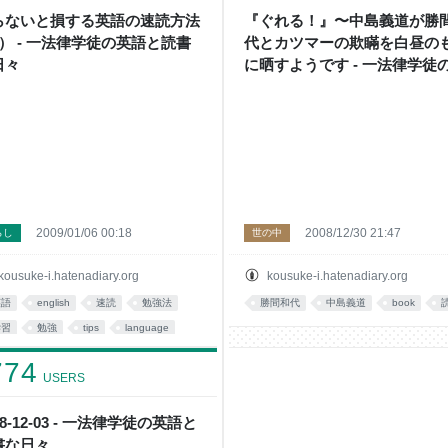
てみることをオススメします。 The
らないと損する英語の速読方法
『ぐれる！』〜中島義道が勝
titution of Japan Article 12. The
3） - 一法律学徒の英語と読書
代とカツマーの欺瞞を白昼の
edoms
日々
に晒すようです - 一法律学徒
語と読書な日々
2009/01/06 00:18
2008/12/30 21:47
らし
世の中
kousuke-i.hatenadiary.org
kousuke-i.hatenadiary.org
英語
english
速読
勉強法
勝間和代
中島義道
book
学習
勉強
tips
language
英語学習
study
774
USERS
08-12-03 - 一法律学徒の英語と
書な日々