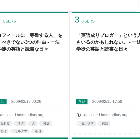
か。 「オンリーワン」は、分
は、世間に存在する一定程度の
ばならないことからの「妥協」
9
3
場し、色々な「型」に
USERS
USERS
ロフィールに「尊敬する人」を
「英語成りブロガー」という
くべきでない3つの理由 - 一法
もいるのかもしれない。 - 一
学徒の英語と読書な日々
学徒の英語と読書な日々
2009/02/19 00:26
2009/02/15 17:58
らし
学び
kousuke-i.hatenadiary.org
kousuke-i.hatenadiary.org
あるある
ネタ
人
社会
セルクマ
英語
ことば
セルクマ
心理