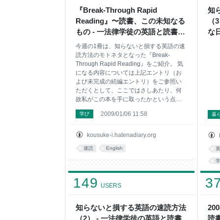
たっ
『Break-Through Rapid
知
Cons
Reading』〜読書、この未知なる
（
fre
もの - 一法律学徒の英語と読書な
な
日々
今週の1冊は、知らないと損する英語の速
読方法のモトネタとなった『Break-
Through Rapid Reading』をご紹介。 気
になる内容については上記エントリ（お
よび未完成の続編エントリ）をご参照い
ただくとして、ここではさしあたり、何
故私がこの本を手に取ったかという点に
ついて、簡単に述べておきたい。 英語の
2009/01/06 11:58
学び
暮
速読術というのは、日本語をメインに読
書をする分には全く必要ないスキルであ
るが、例えば英語で日常的に情報を得た
kousuke-i.hatenadiary.org
いと思ったり、あるいはTOEFLレベル以
速読
English
上の英語の試験を受けようとすると、突
然必要になってくる。ただ、あのフォト
リーディングインストラクター資格を持
149
つ勝間和代氏でさえ、英語の本は読むの
3
USERS
に時間がかかるといっているぐらいなの
で*1、母語以外の速読が以下に難しいか
ということは、明らかであった。神田昌
知らないと損する英語の速読方法
20
典氏は著書『お金と英語の非常識な関係
（2） - 一法律学徒の英語と読書
読