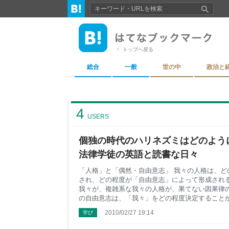
トップへ戻る
総合
一般
世の中
政治と
4
USERS
個独の時代のハリネズミはどのように
法律学徒の英語と読書な日々
「人格」と「偶然・自由意志」 我々の人格は、ど
され、どの程度が「自由意志」によって形成される
我々が、複雑系な我々の人格が、果てない因果律
の自由意志は、「我々」をどの程度決定することが
かり知らぬ場所で決定された我々の人格とその形
2010/02/27 19:14
学び
できるのか。ましてや他人の人格など、理解でき
に形成されたかなど、他人に知る由があるのか。 