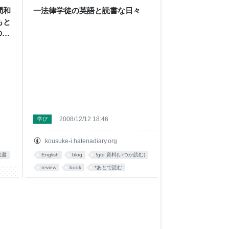
間和
一法律学徒の英語と読書な日々
もと
の英
2008/12/12 18:46
学び
kousuke-i.hatenadiary.org
読書
English
blog
!gtd 資料(いつか読む)
review
book
*あとで読む
あとで読む