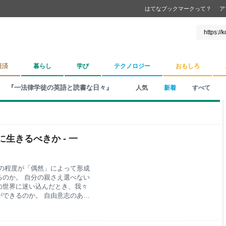
はてなブックマークって？
ア
経済
暮らし
学び
テクノロジー
おもしろ
『一法律学徒の英語と読書な日々』
人気
新着
すべて
生きるべきか - 一
の程度が「偶然」によって形成
のか。 自分の親さえ選べない
の世界に迷い込んだとき、我々
できるのか。 自由意志のあず
成過程を、我々はどの程度理解
るものなのか。それがどのよう
個々人間の絶望的なまでの差異