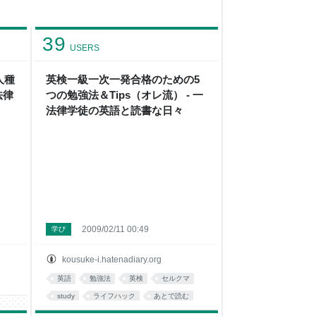
39
USERS
人種
英検一級一次一発合格のための5
法律
つの勉強法＆Tips（オレ流） - 一
法律学徒の英語と読書な日々
2009/02/11 00:49
学び
kousuke-i.hatenadiary.org
英語
勉強法
英検
セルクマ
study
ライフハック
あとで読む
LifeHack
book