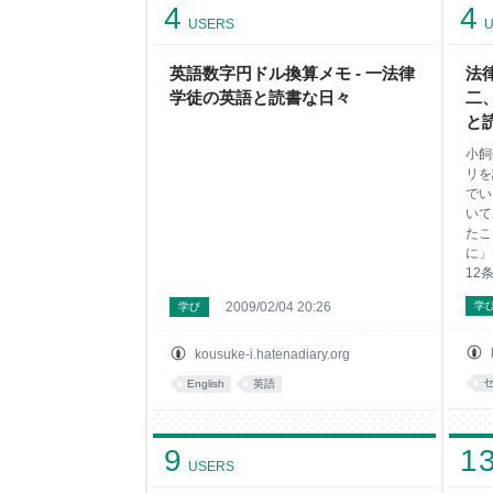
4
る（Say it like Obama）」にはどうしたら
4
USERS
U
よいかを、豊富な資料とそれに基づく解
説で示した一冊である。ハッキリ言っ
て、ネットで手に入るデータを適当につ
英語数字円ドル換算メモ - 一法律
法
学徒の英語と読書な日々
二
と
小飼
リを
でい
いて
たこ
に」
12
権利
2009/02/04 20:26
学
学び
れを
は、
て、
kousuke-i.hatenadiary.org
する
English
英語
よ。
よ。
す。
9
1
とで
USERS
憲法
章が