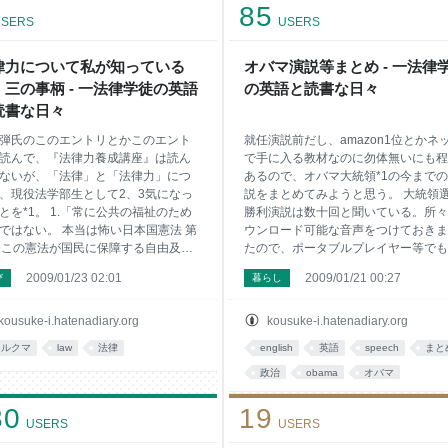
85
SERS
USERS
律力について私が知っている
オバマ演説等まとめ - 一法律
、三の事柄 - 一法律学徒の英語
の英語と読書な日々
読書な日々
弾氏のこのエントリとかこのエント
就任演説前だし、amazon1位とかネ
読んで、『法律力養成講座』は読ん
で手に入る教材なのに勿体無いにも程
ないが、「法律」と「法律力」につ
あるので、オバマ大統領*1の今まで
、現役法学部生として2、3気になっ
説をまとめてみようと思う。 大統領
とを*1。 1.「常に公共の福祉のため
勝利演説は数十回と聞いている。所々
ではない。 本当は怖い日本国憲法 第
ウンロード可能な音声をつけておきま
条この憲法が国民に保障する自由及び
たので、ポータブルプレイヤー等でも
は、国民の不断の努力によつて、こ
うぞ。オーディオブック並に分かりや
2009/01/23 02:01
2009/01/21 00:27
び
暮らし
保持しなければならない。又、国民
いしね。 ちなみに、現在までの主要
これを濫用してはならないのであつ
ーチ一覧はこちら（公式サイト）かこ
常に公共の福祉のためにこれを利用
ら。 オバマ正伝 2004年民主党党大
kousuke-i.hatenadiary.org
kousuke-i.hatenadiary.org
責任を負ふ。 「不断の努力」です
演説 2004/7/27 Keynote Address at 
セルクマ
law
法律
english
英語
speech
まと
 「常に公共の福祉のために」です
2004 Democratic National Conventi
 違います。「常に責任を負う」で
画＆テキスト 動画＆テキスト＆音声 
政治
obama
オバマ
「ご利用は責任を持って」というこ
領選挙立候補演説 2007/2/10 Full Text
30
す。「義務」でもないです。 日本国
19
Senator Barack Obama's Announcem
USERS
USERS
は、文章的には悪文なので、変な文
for President 動画＆テキスト 動画＆
出てきたら、オリジナルの英文に当
＆テキス