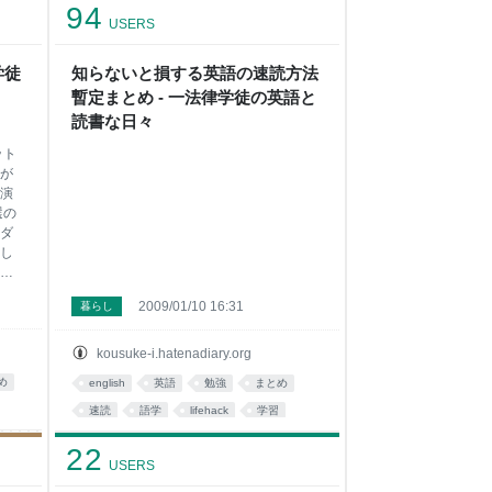
94
USERS
学徒
知らないと損する英語の速読方法
暫定まとめ - 一法律学徒の英語と
読書な日々
ット
が
の演
選の
ダ
し
ど
す
2009/01/10 16:31
暮らし
スピ
ち
会基調
kousuke-i.hatenadiary.org
the
め
english
英語
勉強
まとめ
on 動
大統
速読
語学
lifehack
学習
 of
Study
ent
22
USERS
音声