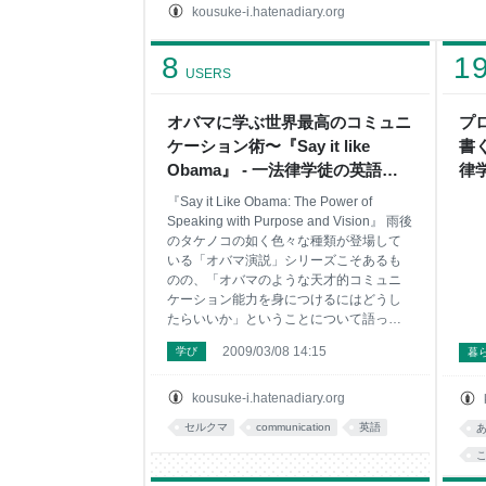
人々は「孤独」ではなくとも「個独」なのではない
kousuke-i.hatenadiary.org
かり合えない個独の叫びなのではないか。 今まで
「型」と、同じコミュニティで生きていかなけれ
8
1
が、「個独」の問題を解決してきた。 ネットが登
USERS
オバマに学ぶ世界最高のコミュニ
プ
ケーション術〜『Say it like
書
Obama』 - 一法律学徒の英語と
律
読書な日々
『Say it Like Obama: The Power of
Speaking with Purpose and Vision』 雨後
のタケノコの如く色々な種類が登場して
いる「オバマ演説」シリーズこそあるも
のの、「オバマのような天才的コミュニ
ケーション能力を身につけるにはどうし
たらいいか」ということについて語った
本は、それほど多くない。 本書は、『オ
2009/03/08 14:15
学び
暮
バマ演説集』ではなく『オバマ演説法』
の本である。タイトルの『Say it like
Obama』からも分かるように、間違いな
kousuke-i.hatenadiary.org
く世界最強のコミュニケーターの一人で
セルクマ
communication
英語
あるオバマのように喋る（Speak like
Obama）だけでなく、具体的な事案にお
いて「言いたい事をオバマのように伝え