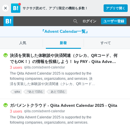
サクサク読めて、
アプリ限定の機能も多数！
アプリで開く
c
l
o
ログイン
ユーザー登録
s
e
『Advent Calendar一覧』
人気
新着
すべて
決済を実装した体験談や決済関連（クレカ、QRコード、何
でもOK！）の情報を投稿しよう！ by PAY - Qiita Advent
Calendar 2025 - Qiita
3
users
qiita.com/advent-calendar
The Qiita Advent Calendar 2025 is supported by the
following companies, organizations, and services. 決
済を実装した体験談や決済関連（クレカ、QRコード、
何でもOK！）の情報を投稿しよう！ by PAY Advent
qiita
*あとで読む
あとで読む
Calendar 2025 概要 「PAY.JP（ペイドット ジェーピ
ー）」は、開発者がスムーズに決済APIを組み込むこ
とができるオンライン決済サービスです。 業界最低水
ガバメントクラウド - Qiita Advent Calendar 2025 - Qiita
準の決済手数料で、Ruby,PHP,Python,Javascriptなど
3
users
qiita.com/advent-calendar
の言語に対応、またiOSやAndroid向けのSDKを提供し
The Qiita Advent Calendar 2025 is supported by the
ております。 事業、開発にかかるコストを抑え、すぐ
following companies, organizations, and services.
にオンライン決済を開始することができます。 キャッ