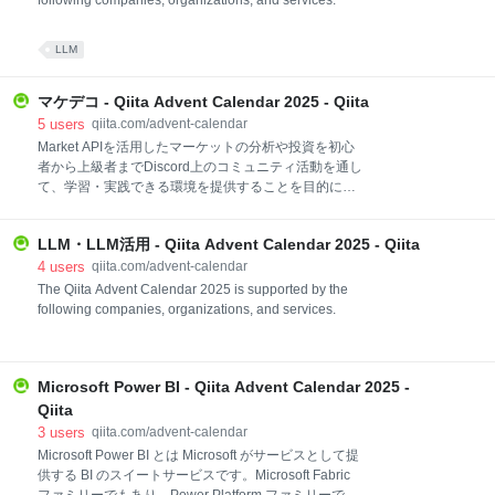
following companies, organizations, and services.
LLM
マケデコ - Qiita Advent Calendar 2025 - Qiita
5
users
qiita.com/advent-calendar
Market APIを活用したマーケットの分析や投資を初心
者から上級者までDiscord上のコミュニティ活動を通し
て、学習・実践できる環境を提供することを目的に活
動するマケデコのアドベントカレンダーです。以下の
ようなネタが大歓迎です。 為替・日本株・米国株・暗
LLM・LLM活用 - Qiita Advent Calendar 2025 - Qiita
号通貨の各種戦略 すでに消えたエッジの供養 トレード
テクニック マーケットに関わるネタ記事 J-Quants API
4
users
qiita.com/advent-calendar
を使ってなにかやってみた
The Qiita Advent Calendar 2025 is supported by the
following companies, organizations, and services.
Microsoft Power BI - Qiita Advent Calendar 2025 -
Qiita
3
users
qiita.com/advent-calendar
Microsoft Power BI とは Microsoft がサービスとして提
供する BI のスイートサービスです。Microsoft Fabric