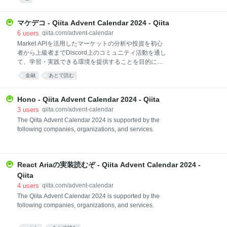
サイトを作成できるツールです。コーディング不要
で、サーバー設定やデプロイ作業を自動化し、手間を
省いて創造力を最大限に引き出すことが可能です。 こ
マケデコ - Qiita Advent Calendar 2024 - Qiita
んな人におすすめ 最新のAI技術について興味がある方
6
users
qiita.com/advent-calendar
Markdownを普段から使っている方 スキルにとらわれ
Market APIを活用したマーケットの分析や投資を初心
ずにWebサイトを作りたい方 自身でブログを運営した
者から上級者までDiscord上のコミュニティ活動を通し
い方 参考記事 記事投稿ルール テーマに沿っているこ
て、学習・実践できる環境を提供することを目的に活
と 本ページのカレンダーの参加登録ボタンをクリック
動するマケデコのアドベントカレンダーです。以下の
金融
あとで読む
していること 記事投稿時に「MarkdownAI」タグを設
ようなネタが大歓迎です。 J-Quants APIを使ってなに
定すること 公開した記事のURLを記載すること 参加
かやってみた 日本株・米国株・暗号通貨の各種戦略 す
方法・流れ ①本ページのカレンダーから、投稿した
でに消えたエッジの供養 トレードテクニック
Hono - Qiita Advent Calendar 2024 - Qiita
ChatGPTなどを金融領域に活用してみた マーケットに
3
users
qiita.com/advent-calendar
関わるネタ記事
The Qiita Advent Calendar 2024 is supported by the
following companies, organizations, and services.
React Ariaの実装読むぞ - Qiita Advent Calendar 2024 -
Qiita
4
users
qiita.com/advent-calendar
The Qiita Advent Calendar 2024 is supported by the
following companies, organizations, and services.