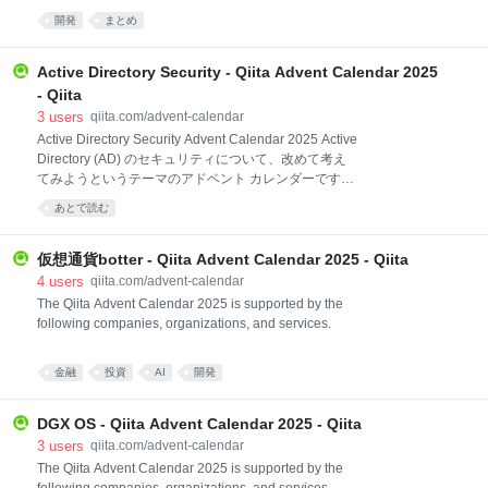
シュレス決済やフィンテックが急速に発展する中、
開発
まとめ
PAY.JPは多くの開発者や企業
Active Directory Security - Qiita Advent Calendar 2025
- Qiita
3
users
qiita.com/advent-calendar
Active Directory Security Advent Calendar 2025 Active
Directory (AD) のセキュリティについて、改めて考え
てみようというテーマのアドベント カレンダーです。
Active Directory は、今なお多くの企業や組織でオンプ
あとで読む
レミスの認証や権限管理の中核を担っていますが、攻
撃対象としても長年注目され続けています。一方で、
Active Directory に詳しいオンプレミス寄りなインフラ
仮想通貨botter - Qiita Advent Calendar 2025 - Qiita
エンジニアは年々減少傾向にあり、十分なセキュリテ
4
users
qiita.com/advent-calendar
ィ対策が行われないまま放置された AD 環境も少なく
The Qiita Advent Calendar 2025 is supported by the
ないのではと感じています。最近話題の AI やクラウド
following companies, organizations, and services.
のようなキラキラしたテーマではありませんが、AD
のセキュリティ対策に悩むエンジニアの皆さんにとっ
金融
投資
AI
開発
て少しでも参考になる情報が集まったらいいなと思っ
ています。 どなたでもお気軽にご参加くださ
DGX OS - Qiita Advent Calendar 2025 - Qiita
3
users
qiita.com/advent-calendar
The Qiita Advent Calendar 2025 is supported by the