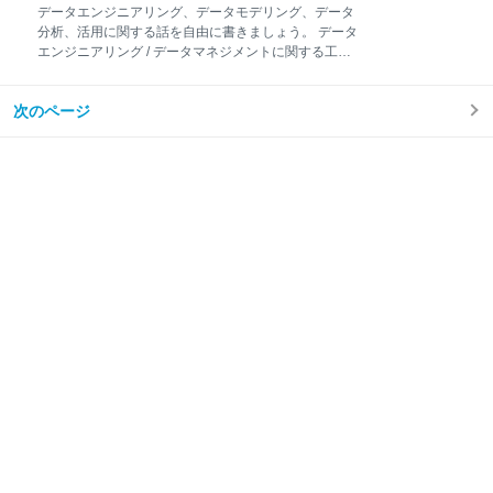
みの上ご参加ください。 クソアプリアドベントカレン
データエンジニアリング、データモデリング、データ
ダー2024のために新規で何らかの作品や機能を作成し
分析、活用に関する話を自由に書きましょう。 データ
てください。 既存のサービスやアプリを持ち出す場合
エンジニアリング / データマネジメントに関する工夫
は、クソアプリアドベントカレンダー2024のためのバ
例: ELT処理 / メタデータ管理 / データ品質 / データガバ
ージョンアップなど新規の開発部分があることを条件
ナンス / DWH構築 / ディメンショナルモデリング / デ
とします。既存作品の紹介だけという形の記事はご遠
次のページ
ータスチュワード / データメッシュ / データコントラク
慮ください。 アドベントカレンダーに出す対象は自作
ト etc データ活用を促進させるための取り組み 例:
の作品であることが条件です。
SQL100本ノック / BIツール勉強会 datatech-jpで今年
開催された輪読会やイベントの自分の担当箇所のまと
め スライドと3行くらいの要約でもOK! datatech-jpに
ついての情報は こちら