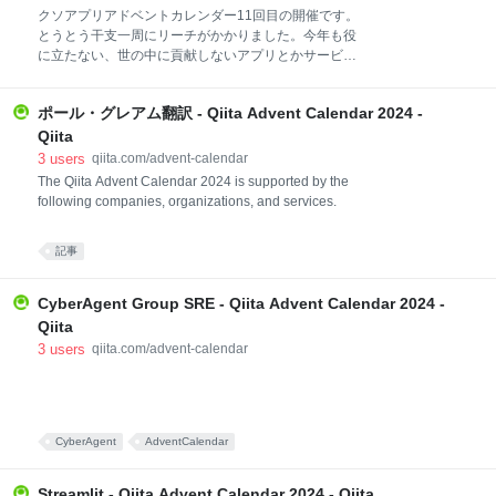
めに次どうすればいか 本番環境などでやらかしちゃっ
クソアプリアドベントカレンダー11回目の開催です。
た人 Advent Calendar 2024 https://qiita.com/advent-
とうとう干支一周にリーチがかかりました。今年も役
calendar/2024/yarakashi-production 本番環境などで
に立たない、世の中に貢献しないアプリとかサービス
やらかしちゃった人 Advent Calendar 2023
を出しあって遊ぼうぜ！ 年末のお祭りに乗っかってラ
https://qiita.com/advent-calendar/2023/yarakashi 本番
フに開発を楽しみましょう！ 【11/22 ハッカソンやり
環境などでや
ポール・グレアム翻訳 - Qiita Advent Calendar 2024 -
ます＠東京】 おそらくハッカソン開催は今年で最後で
す。奮ってご参加ください。 https://kuso-
Qiita
app.connpass.com/event/371424/ 下記レギュレーシ
3
users
qiita.com/advent-calendar
ョンをよくお読みの上ご参加ください。 クソアプリア
The Qiita Advent Calendar 2024 is supported by the
ドベントカレンダー2025のために新規で何らかの作品
following companies, organizations, and services.
や機能を作成してください。 既存のサービスやアプリ
を持ち出す場合は、クソアプリアドベントカレンダー
記事
2025のためのバージョンアップなど新規の開発部分が
あることを条件とします。既存作品の紹介だけという
形の記事はご遠慮ください。 アドベントカレンダーに
CyberAgent Group SRE - Qiita Advent Calendar 2024 -
出す対象は自作の
Qiita
3
users
qiita.com/advent-calendar
CyberAgent
AdventCalendar
Streamlit - Qiita Advent Calendar 2024 - Qiita