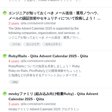
ファミリーでもあり、Power Platform ファミリーでも
あります。 2025年のAdvent Calendarは、Power BIや
Microsoft Fabricのことなら何でも募集します。 例 自
エンジニアが知っておくべき メール送信・運用ノウハウ、
分が作ったPower BIレポートの紹介 Power BIのお気に
入りの機能、フォーカスしたいトピックスについて
メールの認証技術やセキュリティについて投稿しよう！ by
Power BIに関するコミュニティに関する思い出、エピ
blastengine - Qiita Advent Calendar 2025 - Qiita
3
users
qiita.com/advent-calendar
ソード、登壇体験 Microsoft Fabric にさわってみた お
The Qiita Advent Calendar 2025 is supported by the
気軽にご参加ください～！ Microsoft Fabric アドベン
following companies, organizations, and services. エ
トカレンダーも開催中！ Microsoft Fabricが中心のアド
ンジニアが知っておくべき メール送信・運用ノウハ
ベントカレンダーもたてられています。こちらも要チ
ウ、メールの認証技術やセキュリティについて投稿し
メール
エンジニア
セキュリティ
ェック😎 ht
よう！ by blastengine Advent Calendar 2025 概要 メ
ールは様々なシーンで活用されていますが、利便性が
高いことから悪用されるケースもあり、予想外のトラ
Ruby/Rails - Qiita Advent Calendar 2025 - Qiita
ブルや意外な落とし穴に遭遇することも多いです。 そ
4
users
qiita.com/advent-calendar
こで今回は、メール送信に携わったことのある皆様の
Ruby/Railsについての知見を共有しましょう！ Ruby,
実装上のナレッジや運用で得たノウハウ、さらにはメ
Ruby on Rails, PicoRubyなどの開発体験やちょっとし
ール送信にまつわる成功体験や失敗談。最近のメール
た知識などの共有をするアドベントカレンダーです！
環境の変化や、新しいツールの使い方まで、あなたの
11/6,7でRuby World Conferenceもあることですし！
ruby
体験談やノウハウを募集します。 ECの顧客・注文管
対象 Rubyを使った開発体験・Rubyについての知識の
理、予約システム、Saa
共有・Ruby on Railsを使った個人開発・趣味など
Rubyに関することならなんでも！！ 内容例 面白い
mrubyファミリ (組み込み向け軽量Ruby) - Qiita Advent
Gemについての紹介 アンチパターンコードについて
Calendar 2025 - Qiita
Rails開発を行った時に学んだこと Ruby World
3
users
qiita.com/advent-calendar
Conference 2025の参加レポート など！ 初心者から熟
mrubyファミリ Advent Calendar 2025 プログラミン
練者まで、誰でも大歓迎です。小ネタでも構いませ