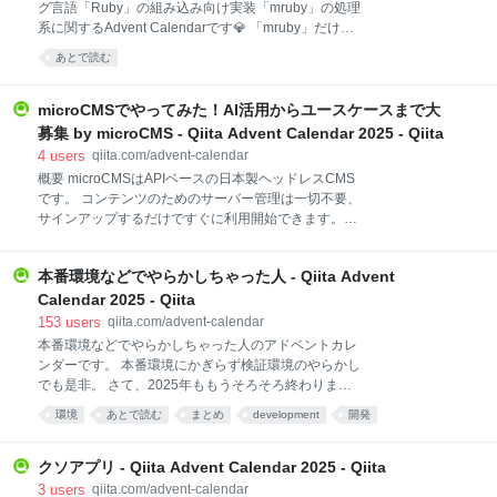
グ言語「Ruby」の組み込み向け実装「mruby」の処理
ん。数行でも構いません。 たくさんの記事をお待ちし
系に関するAdvent Calendarです💎 「mruby」だけで
ております！
なく同じ仲間の「mruby/c」や「PicoRuby」などを使
あとで読む
った開発やTips、フレームワークや周辺ライブラリに
ついての記事などの投稿をお待ちしております！その
他にも、IoTプロダクトや自作ハードウェアの紹介、
microCMSでやってみた！AI活用からユースケースまで大
OSSへのコントリビュート報告など、組み込み向け実
募集 by microCMS - Qiita Advent Calendar 2025 - Qiita
装「mruby」の処理系に少しでも関連する内容なら大
4
users
qiita.com/advent-calendar
歓迎です！ もちろんプログラミングだけでなく、エデ
概要 microCMSはAPIベースの日本製ヘッドレスCMS
ィタやIDEなどプログラミング環境、通信ネットワー
です。 コンテンツのためのサーバー管理は一切不要、
ク、サーバレス、クラウドとの連携など、幅広い話題
サインアップするだけですぐに利用開始できます。快
で楽しく盛り上がりましょう！これから「mruby」の
適な管理画面により、開発・運用コストを大きく削減
処理系に触れる方も、是非お気軽にご参加ください🚀
することで、ビジネスを加速させます。 このカレンダ
2024年のAdvent Cale
本番環境などでやらかしちゃった人 - Qiita Advent
ーではmicroCMSに関する記事を幅広く募集します！
AIとの連携やMCPサーバーの活用など、最新の取り組
Calendar 2025 - Qiita
みも大歓迎です。 ▼microCMSのMCPサーバーについ
153
users
qiita.com/advent-calendar
てはこちら 記事を投稿するプラットフォームは不問で
本番環境などでやらかしちゃった人のアドベントカレ
す、この機会にぜひmicroCMSを使って記事投稿して
ンダーです。 本番環境にかぎらず検証環境のやらかし
みてください！ ▼無料アカウント登録はこちら ＼ 有
でも是非。 さて、2025年ももうそろそろ終わりま
料プランも14日間の無料トライアルが可能です ／ こ
す。来年はやらかさないぞという強い気持ちととも
環境
あとで読む
まとめ
development
開発
んな人におすすめ microCMSを日常的に使っていて、
に、そして他の誰かがやらかさないために、みなさん
開発や運用のノウハウを共有したい方 microCMS × AI
の「やらかし」を共有しましょう。 以下の２点につい
やMCPサーバー連携など、新しい活用方法にチャレン
ては、記載をお願いします： その「やらかし」はなぜ
クソアプリ - Qiita Advent Calendar 2025 - Qiita
ジ
おきてしまったのか その「やらかし」を起こさないた
3
users
qiita.com/advent-calendar