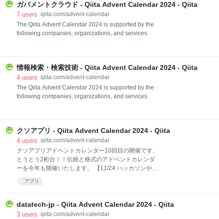
ガバメントクラウド - Qiita Advent Calendar 2024 - Qiita
ように、みなさんの「やらかし」を共有しましょう。
以下の２点については、記載をお願いします。 その
7
users
qiita.com/advent-calendar
「やらかし」はなぜおきてしまったのか その「やらか
The Qiita Advent Calendar 2024 is supported by the
し」を起こさないために次どうすればいか 参加者の方
following companies, organizations, and services.
に書いていただいた知見は、きっと今後の誰かの役立
つと思います。気軽に参加ください。幸運なことにま
だ「やらかし」のない方もどうぞ購読ください。 本番
環境などでやらかしちゃった人 Advent Calendar 2023
情報検索・検索技術 - Qiita Advent Calendar 2024 - Qiita
https://qiita.com/advent-calendar/2023/yarakashi 本番
4
users
qiita.com/advent-calendar
環境などでやらかしちゃった人 A
The Qiita Advent Calendar 2024 is supported by the
following companies, organizations, and services.
クソアプリ - Qiita Advent Calendar 2024 - Qiita
4
users
qiita.com/advent-calendar
クソアプリアドベントカレンダー10回目の開催です。
とうとう2桁台！！伝統と格式のアドベントカレンダ
ーを今年も開催いたします。 【11/24 ハッカソンやり
ます＠東京】 https://kuso-
アプリ
app.connpass.com/event/336557/ 今年も役に立たな
い、世の中に貢献しないアプリとかサービスを出しあ
って遊ぼうぜ！ 年末のお祭りに乗っかってラフに開発
datatech-jp - Qiita Advent Calendar 2024 - Qiita
を楽しみましょう！ 下記レギュレーションをよくお読
3
users
qiita.com/advent-calendar