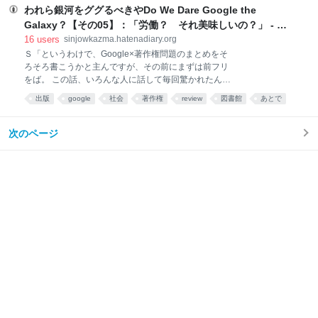
から。このへんに関してのまとまった説明は、日本語
索閲覧する権利が著作者人格権の主要パートナーにな
われら銀河をググるべきやDo We Dare Google the
で書
りますんでよろしくねという米国司法制度からのお墨
Galaxy？【その05】：「労働？ それ美味しいの？」 - 散
付……なのだ、というテーゼからだ。 そう、検索閲覧
歩男爵 Baron de Flaneur (Art Plod版)
16
users
sinjowkazma.hatenadiary.org
権だ。こいつが新たな〈人類の普遍的な権利〉の一部
Ｓ「というわけで、Google×著作権問題のまとめをそ
に加えられたんだ。なんだ、その顔は。いいか、人権
ろそろ書こうかと主んですが、その前にまずは前フリ
てのは増えたり減ったりするもんなんだよ。プライバ
をば。 この話、いろんな人に話して毎回驚かれたん
シーとか環境権とか見りゃわかるだろ。 そもそも著作
で、もしかしてまだあんまり多くの人が気づいてない
権って代物は、なぜ保証されてきたんだ？ 保証され
出版
google
社会
著作権
review
図書館
あとで
のかなって思ったので、以下掲載することにしまし
たほうが良いんだ？ 決まってる。創造的な表現を
た……実はですね、新城はGoogleのユーザじゃなくて
日々新たに生み出してもらうためだ。そのほうが社会
労働者なんですよ」 Ｘ「あぁ!?」 Ｓ「つまりです
次のページ
が豊かになる（と誰
ね……しばらく前に『どうしてネットでは情報が（ほ
ぼ）無料で手に入るんだろう？ なぜGoogleは無料で
検索させてくれるんだろう？』ということを考えて
て……出た結論は、 Googleの検索は『無料』ではな
い たとえGoogleの貼り付けてくる広告をすべて無視
したとしても、僕たちは何らかの『対価』をGoogleに
支払っている 単に、その『対価』がこれまでの経験や
常識では計測しにくいものである ということで」 Ｍ
「じゃあ何なんですか、その『対価』って」