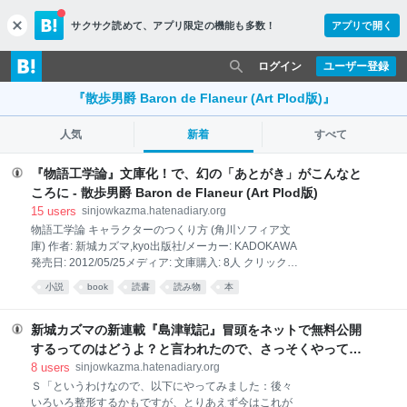
サクサク読めて、
アプリ限定の機能も多数！
アプリで開く
c
l
o
ログイン
ユーザー登録
s
e
『散歩男爵 Baron de Flaneur (Art Plod版)』
人気
新着
すべて
『物語工学論』文庫化！で、幻の「あとがき」がこんなと
ころに - 散歩男爵 Baron de Flaneur (Art Plod版)
15
users
sinjowkazma.hatenadiary.org
物語工学論 キャラクターのつくり方 (角川ソフィア文
庫) 作者: 新城カズマ,kyo出版社/メーカー: KADOKAWA
発売日: 2012/05/25メディア: 文庫購入: 8人 クリック:
108回この商品を含むブログ (15件) を見る Ｓ「という
小説
book
読書
読み物
本
わけで文庫版に入らなかったあとがきが、以下にござ
いますので」 Ｍ「ほほー」 あとがき Ｓ「えっと、あ
とがきです」 Ｍ「って新城さん、なんでいきなり新井
新城カズマの新連載『島津戦記』冒頭をネットで無料公開
素子先生のあとがき書き出しをパクるところから始め
するってのはどうよ？と言われたので、さっそくやってみ
るんですか。ここは真面目に、新しい読者層にむけて
た【追記あり】 - 散歩男爵 Baron de Flaneur (Art Plod版)
8
users
sinjowkazma.hatenadiary.org
文庫版『物語工学論』を売り込むところでしょうに。
Ｓ「というわけなので、以下にやってみました：後々
ていうか、僕ことＭはあくまで新城さんのブログやツ
いろいろ整形するかもですが、とりあえず今はこれが