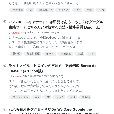
乗り出したりすことになったりした 「Tsudaる」とい
もそも、「伊藤計劃くん」と書くべきか「さん」と書
う動詞がどんどん広まった 日本のウェブ文化は残念な
くべきか、あるいは「君」と呼んだらいいのか「貴
伊藤計劃
SF
新城カズマ
おくやみ
批評
創作
訃報
ことになったんだか、そうじゃないんだかした 草なぎ
方」と呼ぶべきなのか、それさえも最後まで迷ってい
くんが無事復活した ……などなど。まさに激動の時代
小説
言葉
本
ましたし、今でも迷っています。 ひとつだけ確かだっ
です。むこう数ヶ月で、あちこちで公開討論やらシン
たのは、僕はこの手紙をきみの四十九日が明けてから
GGG10：スキャナーに生き甲斐はある、もしくはグーグル
ポジウムやらも催されますし、追いか
書くのだ、ということでした。最初にきみの訃報を
書籍サーチにちゃんと対抗する方法 - 散歩男爵 Baron de
（あのあまりにも速くて便利すぎるtwitterを経由し
Flaneur (Art Plod版)
9
users
sinjowkazma.hatenadiary.org
て）知った時、僕は本当に言葉を失いました。こうし
Ｘ「そんなこんなで、 今回のGoogleの戦法は、フェ
て書いてしまえば、それはあまりにも陳腐で紋切り型
アユース＋集団訴訟のコンボだった 作家組合が（あま
の表現なのですが、しかし事実は事実なのですし、い
りにも素直に？）和解しちゃったせいでグーグル（以
ずれにしても僕はその後も自分自身のたいそう陳腐で
下グ社）はタナボタ大儲け 日本中の著作権者が封書を
紋切り型の言動に直面することになるのですから、今
著作権
知的財産権
google
なるほど
出版
ネタ
もらって「でもどうしたらいいのよ!?」状態に そして
さら取り繕うのは無駄なことです。この点について
期限は目の前だ！ 以下次号！ と思ったら『期限は９
は、きみの赦しを請う以外にありません。 僕がきみ宛
月４日まで延ばします』というオチが！ というのが、
ライトノベル・ヒロインの三原則 - 散歩男爵 Baron de
の手紙で書こうと決めたことは
ここまでの大ざっぱな要約なんだが」 Ｓ「まぁ落ち着
Flaneur (Art Plod版)
いて考える時間ができたのは、良かったじゃないです
31
users
sinjowkazma.hatenadiary.org
か。――ということで、先日の早見表で『さてどうし
Ｓ「……みたいなことを、過日某氏と話してまして。
よう』と悩んでいる方向けのアイデアを披露したいと
その後、数名の方に話してみたらウケがよかったの
思います。すなわち、グーグル書籍サーチに真っ向か
で、こちらにアップすることにしました。もうじきラ
ら対抗するための」 Ｍ「それって和解案から離脱する
イトノベル・フェスティバルもあることだし。景気づ
のとは違うんですか」 Ｓ「うん、もうちょっと根本的
ライトノベル
ネタ
SF
オタク
文化
読み物
けってことで」 Ｍ「あ、そういえば行くんでしたっ
な対抗策だよ。すなわち〈第２書籍サーチ〉を構築す
け」 Ｓ「うん。でも噂によると、午前10時開始らしい
ればいい、という案――クラウド・スキャニングによ
んだよ。そんな早朝に起きれないよ！と一人で苦悩し
われら銀河をググるべきやDo We Dare Google the
ってね」
てたりして」 Ｍ「どこが早朝ですかっ！ それより早