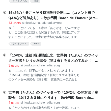
ょうか。ちなみに僕こと新城カズマ／柳川房彦、先日
ライトノベル
読書
から一気買いしようっと」 ↓ 販売担当「ふうむ、この
ついに初めて検査入院というやつをやりまして、胃カ
四ヶ月連続刊行商品は思ったよりも出足が鈍いな
メラを飲むという希有な体験をするはめになりました
あ……世間での評判はとても良いんだが、どういうわ
15x24の４巻こっそり特別先行公開……（コメント欄で
*1。ついでに大腸カメラも
けだろう。しかたがないな、残念だが後半の製造個数
Q&Aなど追加あり） - 散歩男爵 Baron de Flaneur (Art
を思いっきり減らすとしよう。ここで無駄な流通在庫
Plod版)
13
users
sinjowkazma.hatenadiary.org
をつくってもしょうがないからな。結果的に地方の店
Ｓ「……といっても、４巻の『あとがき』なんですけ
舗ではものすご〜く入手しにくくなるだろうが、お客
ど。ここ数日の話題とも関連するので、特別にアップ
様の判断に従うのが市場メカニズムというものだ」 ↓
することにました。後半には大切な募集もありますの
読者１「あれ、おかしいぞ！ 全巻完結したはずなの
で、ぜひよろしく〜」 あとがき（Ｃ） かのＪ・Ｒ・
に、どこにも売ってない！ 駅前の店どころか県庁所
ライトノベル
Book
Ｒ・トールキンは、大作『指輪物語』の執筆期間中に
在地の超大型店舗にも無い！ ア●ゾンでもb●1でも手
幾度か筆が止まったことがあったそうです。 特に有名
に入らないや……しかもユーズドでは凄い高値に！
な中断は、第一部『旅の仲間』の後半、主人公たち一
『15×24』連続刊行開始記念、世界初（たぶん）のツイッ
ようやくこれから皆が
行が霧ふり山脈の奥深くへ踏み込み、モリアの最深部
ター対談というか座談会（第１夜）をまとめてみた！ - 散
にたどり着いたところ……御当人曰く「バーリンの墓
歩男爵 Baron de Flaneur (Art Plod版)
3
users
sinjowkazma.hatenadiary.org
の傍らに私は佇み、長らく其処に立ち止まることとな
Ｓ「……ので、以下にペタリと貼っておきます：
った」……でしょう。全体のおよそ三分の一ちょっと
『15×24』連続刊行開始記念！新城カズマ＆仲間たち
手前、これから物語がアクションで盛り上がり、驚異
のツイッター座談会（第１夜） 直線的に一気読みし易
と不思議が怒濤の如く押し寄せ、重要な脇役たちが一
いように、一部順序など変更してありますのでよろし
気に増えようという直前です。 長い物語をこつこつ書
く。臨場感を味わいたい方は、そこの右上にある緑の
き続けていると同じようなことは起こるもので、僕が
世界初（たぶん）のツイッターで『15×24』公開対談／座
四角の下んところ青っぽい長方形の中のFOLLOWとい
この『15×24』でほぼ唯一中断して迷いに迷ったの
うところをクリックして新城カズマをフォローする
談会、10月２＆３日にやります - 散歩男爵 Baron de
も、同じくらい書き進んだ
か、タグの #15t24 を御覧ください。うーむ、やはり
Flaneur (Art Plod版)
4
users
sinjowkazma.hatenadiary.org
編集という過程は重要で面白いなあ〜」 Ｘ「このトゥ
Ｓ「というわけで自転車大作戦＊３が一段落、ちょっ
ギャッターって、ブログパーツとして直接読めるよう