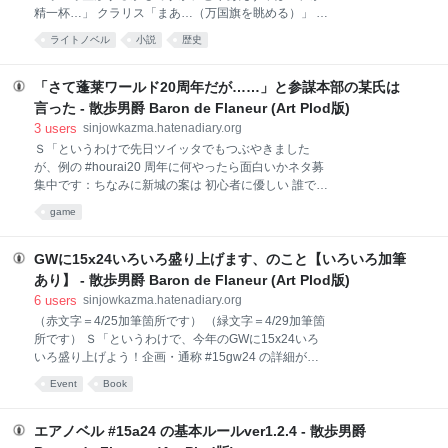
イッタで架空会話の相方をつとめるのが本業のキャラ
精一杯…」 クラリス「まあ…（万国旗を眺める）」 Ｍ
クターであって、なんの説明もなしに登場させちゃダ
「ってどこから出てきたんですかクラリスが！」 Ｓ
メでしょ」 Ｓ「いいじゃないか、便利なんだし。キャ
ライトノベル
小説
歴史
「まあまあ。というわけで、以下草稿バージョンから
ラクターというものは、読者の便宜を図るためなら
のコピペです」 長篇歴史大河ロマン『島津戦記』 by
ば、どこでどれ
新城カズマ 「いり豆をかじりつつ古今の英雄を罵倒す
「さて蓬莱ワールド20周年だが……」と参謀本部の某氏は
るのは人生最上の快事である」と荻生徂徠が言ったと
言った - 散歩男爵 Baron de Flaneur (Art Plod版)
伝えられるが、歴史に興味を持つ者にとって、たしか
3
users
sinjowkazma.hatenadiary.org
にこれは楽しいことに違いない ――海音寺潮五郎 事実
Ｓ「というわけで先日ツイッタでもつぶやきました
は、こうだ ――山田風太郎 歴史……すなわち思弁小説
が、例の #hourai20 周年に何やったら面白いかネタ募
の一形式 ――ウィリアム・ギブスン 序 ――誰も彼も
集中です：ちなみに新城の案は 初心者に優しい 誰でも
が、武器を帯びていた。 男たちは刀を手にしていた。
楽に参加可能 今夏のＳＦ大会 #TOKON10 で優秀作表
女たちは短い刃を隠し持った。老いたもの、若すぎる
game
彰可（副賞として、新城カズマの最新未発表作から断
ものたちも身近に得物を求めた。石は投げれば凶器に
片引用さしあげます） という基準で、 「蓬莱ワールド
なった。油を浴びせかければ敵は退散した。竹を組み
とは何か？140字以内で完全解説せよ（配点５点）」
GWに15x24いろいろ盛り上げます、のこと【いろいろ加筆
合わせた
です^^。コメント欄でもツイッタ経由でもＯＫですの
あり】 - 散歩男爵 Baron de Flaneur (Art Plod版)
で、どしどしアイデアお寄せください！」 Ｘ「……Ｓ
6
users
sinjowkazma.hatenadiary.org
Ｆ大会事務局から『企画〆切過ぎてるんですけど』と
（赤文字＝4/25加筆箇所です） （緑文字＝4/29加筆箇
いうお知らせをもらったんで、焦り始めたな」 Ｓ「ど
所です） Ｓ「というわけで、今年のGWに15x24いろ
きっ」
いろ盛り上げよう！企画・通称 #15gw24 の詳細が決
まりつつあるので、こちらで予定の告知をば： 4/30：
Event
Book
謎の企画 #15r24 の全貌判明！ 5/1~：主にツイッター
で全巻読破読者向け作者乱入手加減無しネタバレ上等
質問疑問ぜんぶ答えます15x24裏話大会 5/1：1600
エアノベル #15a24 の基本ルールver1.2.4 - 散歩男爵
時〜適当な時間まで、人ごみでごった返す吉祥寺＆井