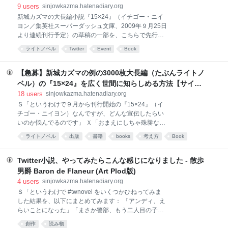
増えたりして。歩行者のよそ見で」 Ｓ「うーむ。じゃ
9
users
sinjowkazma.hatenadiary.org
あ傘に自動警報装置をつけて、車が接近したら警告サ
新城カズマの大長編小説『15×24』（イチゴー・ニイ
インを」 Ｘ「強化外骨格も組み合わせて、自動で散歩
ヨン／集英社スーパーダッシュ文庫、2009年９月25日
できるようにして」 Ｓ「朝寝坊して目覚めたら、すで
より連続刊行予定）の草稿の一部を、こちらで先行ネ
に自動的に出勤途中でした！とか」 Ｘ「……モダンタ
ット公開します。 以下、概要です*1： 一回のつぶやき
ライトノベル
Twitter
Event
Book
イムス？」
最大60字目安で公開してゆきます：これは「くりかえ
しRTしたりコメントをつけたりしやすいように」とい
うことと、「ちょっとづつ小説を朗読する／演奏す
【急募】新城カズマの例の3000枚大長編（たぶんライトノ
る」感覚を醸し出したいからです （もともと
ベル）の『15×24』を広く世間に知らしめる方法【サイン
『15×24』の一行〜一段落ごとに『この一行が好き』
本進呈しますんで】 - 散歩男爵 Baron de Flaneur (Art
18
users
sinjowkazma.hatenadiary.org
『この表現の元ネタはきっとこれだ！→リンク』等と
Plod版)
Ｓ「というわけで９月から刊行開始の『15×24』（イ
コメントしてもらうのが理想形だったので）*2 基本的
チゴー・ニイヨン）なんですが、どんな宣伝したらい
には毎晩2200〜2300時のあいだに公開しています：
いのか悩んでるのです」 Ｘ「おまえにしちゃ殊勝な態
変更ある場合は、できるかぎりツイッター等でお知ら
度だな」 Ｓ「や、なにしろ足かけ５年ですからねえ。
せするようにします ツイッター／タンブラー／
ライトノベル
出版
書籍
books
考え方
Book
それに今回は、どういうわけか、刊行前から面白さに
YouTubeの不具合等により、やむをえず延期される場
は自信があるので」 Ｍ「なんか日本語が変じゃないで
合がありますのでご了承ください BGMなども指定して
すか、それ」 Ｓ「でも本当なんだよ。いつもは出版後
Twitter小説、やってみたらこんな感じになりました - 散歩
しばらくしてから『うん、これ面白いじゃん！』と思
男爵 Baron de Flaneur (Art Plod版)
い始めるんだけど。ちゃんと最後まで読んでもらえれ
4
users
sinjowkazma.hatenadiary.org
ば『15×24』はとびきり面白いことが分かってもらえ
Ｓ「というわけで #twnovel をいくつかひねってみま
る……という自信だけは」 Ｘ「まあな。3000枚の原
した結果を、以下にまとめてみます： 「アンディ、え
稿できあがってるのに１＆２巻の売れ行き悪くて最後
らいことになった」「まさか警部、もう二人目の子供
まで出ませんでした、じゃあ洒落にもならん。すべて
が誘拐……」「そうじゃない。さっきの報告は逆だっ
は９月次第だな」 Ｓ「どきっ」 Ｍ「縁起でもないこと
創作
読み物