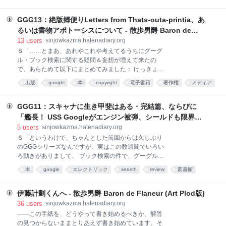
た」「じゃあ少年は無事だったんですか！ よかっ
言わないでくださいよっ！ そうじゃなくても出版不
た！」「そうじゃない。『逆』だったんだよ。肉片は
況プラス百年に一度の大不況なんですからっ！」 Ｓ
誘拐犯のものだった」「……じゃあ……それで少年の
GGG13：絶版郷便りLetters from Thats-outa-printia、あ
「とまあ
行方は？」 #twnovel 3:19 PM Jul 23rd これは以前に
るいは書物アポトーシスについて - 散歩男爵 Baron de
hexalexyで創ったやつの『長編版』ですな。末尾をち
Flaneur (Art Plod版)
13
users
sinjowkazma.hatenadiary.org
ょこっと修正したバージョンのほうをあげておきま
Ｓ「……とまあ、あれやこれや考えてるうちにグーグ
す。でもって次が、 彼は少年として出征し、男として
ル・ブック検索に関する疑問＆妄想が増えて来たの
戦った。祖国が降伏した日、彼は記憶喪失の傷病兵だ
で、あらためて以下にまとめてみました： けっきょく
った。繁栄と享楽が戻ってきた。彼は貧しい独身者と
日本のマンガは今回のブック検索の対象になっている
して働き、老人として病に倒れた。遺体は市の共同墓
出版
google
本
copyright
電子書籍
著作権
メディア
のか／今後なってゆくのか？ グーグルブック検索は、
地に埋葬された。――その隣に彼の初恋の娘が眠って
発禁（＆回収された）本も検索・閲覧させてくれるん
いることを知るのは、私と貴方だけだ
だろうか？ 「その本」が一冊でもどこかの図書館に
GGG11：スキャナに生き甲斐はある・完結篇、ならびに
眠っていたらばスキャンされてアップされてしまうの
「艦長！ USS Googleがエンジン被弾、シールドも限界で
か？ 問題があって回収された書籍に関する国際間の
す！」の可能性 - 散歩男爵 Baron de Flaneur (Art Plod版)
5
users
sinjowkazma.hatenadiary.org
取り決めはあるのだろうか？ 米国南部諸州でよく聞
Ｓ「というわけで、ちゃんとした前回からは久しぶり
く「子供に読ませない本の指定」の有効範囲はどうな
のGGGシリーズなんですが、実はこの数週間でいろい
るのだろう？ グーグル・ブック検索は、初版／改訂版
ろ動きがありまして、 ブック検索の件で、グーグルの
／決定版／等々をちゃんと区別してくれるだろう
中の人だか弁護士さんだかが、いろいろ説明した する
か？ 『出来の悪い初版本』も半永久的にさらされる
本
google
エレクトリック
search
review
図書館
と日本文藝家協会が「絶版の定義が改善された／明確
ことになるとしたら、それは長期的には良いことなの
book
になったので、和解案にのる方向で」と表明した 日本
か悪いことなのか？ 誰がそこから利益を得て、誰が
政府版ブック検索計画が本格的に始動した（らしい）
伊藤計劃くんへ - 散歩男爵 Baron de Flaneur (Art Plod版)
損をするのだろう？ 表紙のイラス
大日本印刷（＆有力出版社連合）がブックオフの大株
36
users
sinjowkazma.hatenadiary.org
主になった Plastic Logicが出てきたり、Amazonの
――この手紙を、どうやって書き始めるべきか、解答
Kindleがデカくなったり、グーグルが電子書籍販売に
の見つからないままとりあえず書き始めています。そ