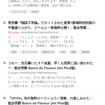
と御休みしてから、次はこれやります： 世界初（たぶ
にできるんじゃねえのか」 Ｓ「いや、そのはずなんで
ん）twitter上で公開対談／座談会〈せめて積ん読を、
すが、なんか上手く貼れなかったので：とりあえずリ
と作者は言った〉 10月２〜３日2200時頃から！ 無
ライトノベル
twitter
ンクにしときます」
料！ 誰でも閲覧可能！ ←当然ながら 基本はネタバ
レ無しなので、多い日も未読の方も安心！ タグは
#15t24 もしくはSinjowKazmaとsakaisampoをツイッ
実用書『物語工学論』でカットされた賀東×新城特別対談の
ターでフォロー！ 事前のお問い合わせ等は、
中盤盛り上がり、どーんと一挙無料公開！ - 散歩男爵
SinjowKazmaにむかってつぶやいてください まあ、よ
Baron de Flaneur (Art Plod版)
84
users
sinjowkazma.hatenadiary.org
うするに『15×24』についてアレやらナニやらをつぶ
Ｓ「……ってことで。いいかな、賀東君？」 Ｇ「え
やきまくる……という趣旨で」 Ｍ「ネットラジオの文
え、いいですよ」 Ｓ「では以下どうぞ〜」 【まずは
字バージョンみたいなもんですか」 Ｓ「イメージとし
「物語論（３）」と「賀東招二、物語工学する」のあ
てはそんな感じかな。音声には音声の面白さがあるん
いだ（p163）で……】 物語論（４）――アクション
だけど、文字ベースでリアルタイムで、しかも後から
創作
ライトノベル
新城カズマ
小説
物語
物語論
とドラマ 新「賀東昭二にとってアクションの良さ、と
検索・閲覧・部分引用が簡単にできるツイッターの特
読み物
TRPG
創作論
本
は一体なんなの？ 何が君をそんなに惹きつける？」
性もまた捨て難いので、
賀「自分の表現的な何か……ダンスを踊るのと同じよ
うわー、先日書いたＳＦ短篇、早くも現実に追い抜かれた
うな感覚があるのかも」 新「心理的なサスペンスなん
ー - 散歩男爵 Baron de Flaneur (Art Plod版)
かでは駄目なのかな？ アクションにしても、二人が
5
users
sinjowkazma.hatenadiary.org
ぐーっと睨み合って睨み合って睨み合って……みたい
Ｓ「……というか、すでに追い抜かれてたのを知らな
なサスペンス系とか」 賀「そういうのもありでしょう
かったというか： 傘の内側がスクリーンになっててネ
けど、自分の好きなのは、体を動かす……自分の体が
ット閲覧できる、というシステム ちなみに短篇はSF-
動き出すアクション。自分がやりたいアクション。俺
マガジンさんの最新号に載ってるアレです」 Ｍ「でも
がやりたいんですよ」 新「そこだ。主人公と作者本人
実際、雨の日はあんまり景色を眺めないですし。傘の
の関係というのは実に興味深い話題なんだけど――い
『15×24』先行無料ロードショウ／演奏、の楽しみかた -
内側に広告とか映画予告篇とか流したら、けっこう視
ろんな人に聞きたいなぁと思ってるんだけど、書きな
聴率いいかもしれませんね」 Ｘ「そのぶん交通事故が
散歩男爵 Baron de Flaneur (Art Plod版)
がら主人公に感情