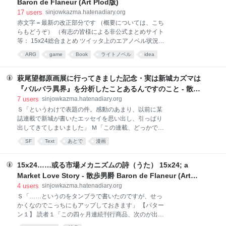
Baron de Flaneur (Art Plod版)
の頭公園……を微妙に避けて井の頭公園前駅から周囲
17
users
sinjowkazma.hatenadiary.org
の閑静な住宅街を『もやさま』風に散策しつつツイッ
赤文字＝最新の改正部分です （概要については、こち
タにつぶやく企画（5/4のust中継ポタカズマの試験も
らもどうぞ） （有志の皆様による非公式まとめサイト
兼ねてますが、こっちは呟き＆写真アップonlyで動画
等： 15x24総合まとめ ツイッタ上のエアノベル状況ま
中継はありません） 5/4：0000〜2400時にツイッター
とめ iPhone持ってなかったりツイッタ見れなかったり
読書会（１＆２巻限定：作者乱入予定あり：続報詳細
ARG
game
Book
ライトノベル
idea
東京に居なかったりする方々向けのまとめ掲示板 ）
等はこちらの方もしくはハッシュタグ #tw_doku
1. 「エアノベル #15a24 」とは、15×24セカイカメラ
Version――すなわち参加する物語、読んで楽しむリア
萩尾望都原画展に行ってきました記念・実は新城カズマは
ル体験ゲーム、世界有数のメガロポリス・東京をプラ
『バルバラ異界』を分析したことあるんですのこと - 散歩
ットフォームにした未来型ARG――を指す 1.0 エアノ
男爵 Baron de Flaneur (Art Plod版)
7
users
sinjowkazma.hatenadiary.org
ベル #15a24 には、ルールが存在する 1.0.0 基本ルー
Ｓ「というわけで表題の件。感動のあまり、以前に某
ルは、「マフィア」「汝は人狼なりや？」等として知
誌連載で新城が書いたエッセイを思い出し、引っぱり
られる伝統的ゲームのバリエーションとして理解する
出してきてしまいました」 Ｍ「この連載、どっかで書
と、手っ取り早い 1.0.1 Wikipediaにおける同ゲームの
籍化しないんですか。そういえば」 Ｓ「したいなぁと
記述は、こちら 1.0.2 英語版の同種ゲームのルール
SF
Text
あとで
漫画
思いつつ幾星霜……じゃなくて、ほんとは連載自体も
は、こちらやこちら 1.1 参加者
再開したいんだけどねえ。どうですかひとつ＞各出版
社の担当様。それはともかく、以下がそのエッセイ草
15x24……或る市場メカニズムの詩（うた） 15x24; a
稿バージョンです：よろしければどうぞ」 『ここでは
Market Love Story - 散歩男爵 Baron de Flaneur (Art
ないどこかへ 〜若き人々のための架空世界設計講
Plod版)
4
users
sinjowkazma.hatenadiary.org
座〜』 第16回 作品分析（２）〜『バルバラ異界』
Ｓ「……というのをタンブラで書いたのですが、せっ
東京近辺では「なんじゃこりゃ」的に暖かい冬に続い
かくなのでこっちにもアップしておきます」 【パター
て「だめだこりゃ」風の寒い春になりつつあります
ン１】 読者１「この四ヶ月連続刊行商品、次のが出る
が、架空世界設計を志す皆さんの地元ではいかがでし
のを待ってる間がツラすぎるよ！ よし、ぜんぶ出て