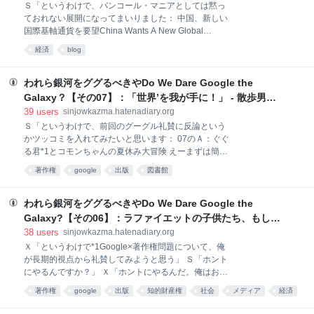
Ｓ「というわけで、バンコール・マニアとしては黙っ
は市民団体とかがネットでやってましたよね」 Ｓ「う
ておれない展開になってまいりました： 中国、新しい
ん。実際、米国や豪州でもこの手のサービスは始めて
国際基軸通貨を要望China Wants A New Global
たらしいし、今回もインドの各種ＮＰＯと組んではい
Currency viaNeatorama （日付を確認して）えーと、
る。にしても、これはすごいなー……ちゃんとGoogle
経済
blog
まだ４月１日じゃないよな……冗談サイトでもなさそ
的には商売になってるんだから。前にもGGGその05と
うだし……うーむそれにしても」 Ｘ「記事によると、
かで書いたように、Googleはネ
これは単なるIMFとか世銀の引き出し権じゃなくて、
われら銀河をググるべきやDo We Dare Google the
貿易や法人の決算にも使えるマジな通貨の話をしてる
Galaxy？【その07】：「世界’を我が手に！」 - 散歩男爵
みたいだな」 Ｓ「まあ、政治的なブラフなのかもしれ
Baron de Flaneur (Art Plod版)
39
users
sinjowkazma.hatenadiary.org
ないですけど。でも今回の大不況騒ぎで、現行不換紙
Ｓ「というわけで、前回のグーグル礼賛に反論という
幣からの出口戦略をそろそろ考えないとなぁみたいな
かツッコミを入れてみたいと思います： 07のＡ：ぐぐ
空気はあるのかも」 Ｘ「ドルの備蓄がいちばん多いの
る君*1とコモンちゃんの夏休み大冒険 えーまずは簡単
も中国だしな。極端な話、あそこが手持ちの米国債を
な前フリとして、Googleという巨大システムの根幹に
担保に新しい基軸通貨始めましたとか言い出したら、
著作権
google
出版
図書館
横たわる構成原理と米国法体系との関係から……」 Ｍ
どうなるんだ？ できるのか？？？？」 Ｓ
「どこが簡単ですか！ むちゃくちゃ大きいです
「う〜〜〜〜〜ん（激しく妄想中）」
よ！」 Ｓ「だって調べてったら、そうなっちゃったん
われら銀河をググるべきやDo We Dare Google the
だもーん。ともかくですな、今回のGoogle×著作権事
Galaxy?【その06】：ラファイエットの子供たち、もしく
件のいちばん根っこにあるのは、 高度に発達した
は新たなるTweegle千年紀を礼賛してみるのこと - 散歩男
38
users
sinjowkazma.hatenadiary.org
Googleは二次創作と区別がつかない というおそるべ
爵 Baron de Flaneur (Art Plod版)
Ｘ「というわけで*1Google×著作権問題について、俺
き真実なのですよ、みなさん（と居間に集められた事
が長期的視点から礼賛してみようと思う」 Ｓ「ホント
件の関係者一同を見渡す）」 Ｍ「はい？？？？？」 Ｓ
にやるんですか？」 Ｘ「ホントにやるんだ。俺はおま
「でも、その結論へとびつく前にいろいろ説明させて
えと違って、ずばりと核心に入るぞ。 すなわち、
ください。まずは、近代西洋の法律体系というものに
著作権
google
出版
知的財産権
社会
メディア
経済
Googleが今回手に入れたのは、他ならぬググる権
は大きく分けて２つの系統がある、という第１の事実
利……今後は複製・出版・頒布する権利に替わって検