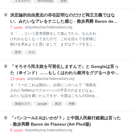
解案参加して小切手の到着を待つ 和解案参加して拒否
エネルギー
technology
技術
の電気自動車アプテラ＆そのライバル車って……太陽
権等保留しつつ、グーグル対抗策を練る*4 参加しつつ
発電機能を備えてて、しかも自分で使用する以上の電
異議申し立てや内容改
力をつくって売ることもできるらしいんですよ！」 Ｘ
決定論的自由意志の存在証明なのだけど両立主義ではな
「てことは、つまり」 Ｓ「そう！ 次世代電気自動車
い、みたいなアレをナニした感じ - 散歩男爵 Baron de
は、単なるクリ〜ンでエコ〜で地球に優しい移動機関
Flaneur (Art Plod版)
7
users
sinjowkazma.hatenadiary.org
じゃなくて、路上を自在に動き回る発電所なんで
Ｓ「……という思考実験をして遊んでたら、なんかわ
す！ うーむすごい。もはや高度に発達した移動機関
けわかんなくなってきたので。これを読んでる皆様に
は、携帯端末だけじゃなくて発電所とも区別がつかな
助けを求めようと思いまして、まずはアップすること
くなる時代*1……」 Ｍ「でもアプテラの天井部分がソ
にしました： bold;">思考実験その01:自由意志がある
ーラーパネルだってことは、前に新城さんも言ってま
哲学
ネタ
と確信してそのように表明している（が実はあなたが
したよね」 Ｓ「そうなんだ、でも新城はてっきり非常
遠隔操作している）アンドロイドRayくんと、同タイ
用の電源だと思ってたんだよ。ガソ
プで同様の確信を表明するアンドロイドFreddyさん
「そろそろ民主政を可視化しますんで」と Googleは言っ
（ただしこちらはあなたが遠隔操作しているわけでは
た（＠インド）……もしくはわれら銀河をググるべきやDo
ない）と、すべてはあらかじめ決定されている（＝人
We Dare Google the Galaxy？【その7.5】あたり - 散歩
23
users
sinjowkazma.hatenadiary.org
間に自由意志はない）と確信している生身の人間
男爵 Baron de Flaneur (Art Plod版)
Ｓ「うーむこれは面白い。以前にこのへんで『視覚化
Danny氏とが、あなたの前にいるとして……「３人」
されたTwitterはマクルーハンの予言そのままだなぁ』
のうちの誰がいちばん「自由意志がありそうだなあ」
みたいな話を書いたんですが、今度はこちらのGoogle
と、あなたは判断するだろう？ Ｍ「なんですかこり
公式ブログによれば、 インドの選挙をがんがん可視化
ゃ」 Ｓ「だから思考実験。ちなみに両立主義について
新城カズマ
google
政治
考察
します 自分の選挙登録状況を確認できる 投票所の場所
は、こちらをどうぞ→wikipedia:自由意志」 Ｍ「次の
をGoogleMapだか何だかで見ることができる 自分の
ＳＦのネタですか？」 Ｓ「それもあるし、他の仕事
選挙区の各種データ（前回の選挙以降、どれくらい生
「バンコール2.0はいかが？」と中国人民銀行総裁は言った
活が改善したか等）を確認できる 議員や候補者の各種
- 散歩男爵 Baron de Flaneur (Art Plod版)
データを確認できる その他どんどん新サービス予定
8
users
sinjowkazma.hatenadiary.org
中！ ……だそうです」 Ｍ「こういうのって、これまで