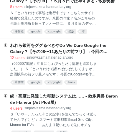
Galaxy？【その09】：５月５日では早すぎる - 散歩男爵
く三原則を出してください」 Ｓ「へいへい。すでにお
Baron de Flaneur (Art Plod版)
8
users
sinjowkazma.hatenadiary.org
察しの良い方はお気づきかと思いますが―― ライトノ
Ｓ「というわけで事態は進行中です：こちらのサイト
ベル・ヒロイン（LNH）の三原則 LNHはいかなる時も
経由で発見したのですが、米国の作家７名がこちらの
主人公を経由して読者を傷つける言動をとってはなら
弁護士事務所を雇って／と一緒に、 ５月５日のデッド
ない。また、不作為によっても読者を傷つけてはなら
ラインを４ヶ月延長せよ！ 短すぎるんじゃボケ！
ない。 LNHは前項に反しない限り、主人公を経由して
著作権
google
copyright
出版
本
（意訳） と訴えたようです。連絡先は上のサイトに書
読者の願望に沿わなければならない。 LNHは前２項に
いてありますので、興味のある方はどうぞ。詳細分か
反しない限り、主人公を経由して読者に対する貞操を
り次第、更新してきます」 Ｍ「ばたばたしてますね
われら銀河をググるべきやDo We Dare Google the
守らなけれ
ー」 Ｓ「してますよ！ ほんとに！」 Ｓ「あ、あとタ
Galaxy？【その08〜11あたりの前フリ】：今回の
イトル長すぎてTwitter経由だと読みにくい！という声
Google×著作権問題、じゃあ現場の著作権者はどうすれば
12
users
sinjowkazma.hatenadiary.org
を見かけまして……すみません、次回から二桁になる
いいの？と迷っている方のための早見表 - 散歩男爵 Baron
（090607追記：注６にちょびっとだけ情報を追加しま
のにあわせて短くします^_^;)」 090428追記： Ｓ「と
した。） Ｓ「というわけで諸々ばたばたしてますが、
de Flaneur (Art Plod版)
か書いてたら、グーグルのほうから延長を申し出てき
次回以降の前フリ兼メモです： 今回のGoogle×著作権
たらしいです： 米グーグル、「書籍検索」和解案の通
問題、迷っている貴女*1のための早見表（簡易版・09
知期間延長を要請 なんか、現場の弁護士レベルですご
著作権
google
copyright
book
年４月下旬現在） グーグル様万歳！ まぁグーグルでも
い暗闘が進行中みたいな感じが……（以下すごい妄想
いいんじゃないの 今回のやり口（だけ）は感情的につ
が進行中）」 （その十数分後） Ｓ「こちらの記事
いていけない アメリカ的な手法はすべて嫌！ 自分の作
続・高度に発達した移動システムは…… - 散歩男爵 Baron
品を広く世に知らしめたい 和解案に参加！ とりあえず
de Flaneur (Art Plod版)
和解案に参加して今後いろいろ拒否したり異議を唱え
4
users
sinjowkazma.hatenadiary.org
る権利を保留 さてどうしよう*2 和解案から離脱！ 多
Ｓ「いやー、たった今この記事↓を読んでひっくり返っ
くの人に読んでもらいたいけど、対価も大切だしなあ
てたんですけど： スマート電網都市Smart Grid City:
和解案参加 和解案参加して拒否権等保留 さて困った*3
Manna for EVs ……あんまり驚いたんで先にオチを言
和解案離脱！ 書籍＝商品の対価が欲しい／が最優先 和
ってしまうと、新城が以前から注目してるGoogle出資