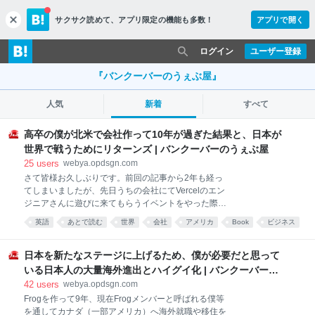
サクサク読めて、
アプリ限定の機能も多数！
アプリで開く
c
l
o
ログイン
ユーザー登録
s
e
『バンクーバーのうぇぶ屋』
人気
新着
すべて
高卒の僕が北米で会社作って10年が過ぎた結果と、日本が
世界で戦うためにリターンズ | バンクーバーのうぇぶ屋
25
users
webya.opdsgn.com
さて皆様お久しぶりです。前回の記事から2年も経っ
てしまいましたが、先日うちの会社にてVercelのエン
ジニアさんに遊びに来てもらうイベントをやった際ブ
ログを再開すると公言したり、最近実は近しい人がブ
英語
あとで読む
世界
会社
アメリカ
Book
ビジネス
ログ毎日更新してるのを目の当たりにしたり、あと最
社会
近読んだなんかの本で書いてあった「企業のトップは
自分の日々の考えを伝える努力が必要だ」とかなんだ
日本を新たなステージに上げるため、僕が必要だと思って
とかって話に影響され、とりあえず鉛のように思い腰
いる日本人の大量海外進出とハイグイ化 | バンクーバーの
を持ち上げて執筆作業を再開させて頂く流れとなりま
うぇぶ屋
42
users
webya.opdsgn.com
したセナです。 2年もブランクがあると何から書き出
Frogを作って9年、現在Frogメンバーと呼ばれる僕等
してよいのかわからないのが正直な所で、とりあえず
を通してカナダ（一部アメリカ）へ海外就職や移住を