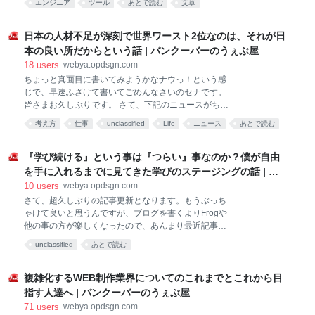
てました、WordPressも使えます」みたいな状態で海
エンジニア
ツール
あとで読む
文章
かな？と思っているセナです。 おまけにブログすら更
外就職を目指す人も多いですが（大抵スキル不足と見
新しなくなってしまったので、最近だと「セナさん普
られる場合が多いので、専門かBo
段何やってんの？」と聞かれる始末。インスタも弁当
日本の人材不足が深刻で世界ワースト2位なのは、それが日
の写真ばっかりだし。あと会社作ると個人ブログのあ
本の良い所だからという話 | バンクーバーのうぇぶ屋
り方が難しく感じちゃって、以前から月一も書けてな
18
users
webya.opdsgn.com
かったのが、最近だと年一も書けてないという、なか
ちょっと真面目に書いてみようかなナウっ！という感
なかなていたらくであります。つか、もうニートでい
じで、早速ふざけて書いてごめんなさいのセナです。
いです。 というわけで、Frogアドベントカレンダー初
皆さまお久しぶりです。 さて、下記のニュースがちょ
日いきます！初日が元エンジニア的な記事になります
っと目を引きましたので、外から見た人間の感覚とし
が、他の人の記事はもう素晴らしいの一言なので、期
考え方
仕事
unclassified
Life
ニュース
あとで読む
て考察記事でも書いてみようかなと。人材のミスマッ
待薄で見てもらえると幸いです。 ちなみに、僕の近況
チが世界トップレベル、つまりは必要な専門職がいな
としては最近は仕事もプライベートも安定してきた
いよー。という結果ですね。そらいないだろうよ(笑)
『学び続ける』という事は『つらい』事なのか？僕が自由
し、あんまりアグレッシブ
という記事を今日は書いてみようと思います。 人材不
を手に入れるまでに見てきた学びのステージングの話 | バ
足を示す「人材ミスマッチ」、日本は世界33カ国中ワ
ンクーバーのうぇぶ屋
10
users
webya.opdsgn.com
ースト2位 Haysの日本語プレスリリースはこちら IT系
さて、超久しぶりの記事更新となります。もうぶっち
の留学と海外就職のサポートばかり何年もやってる
ゃけて良いと思うんですが、ブログを書くよりFrogや
と、日本という国の良い所、悪い所等、色々自分勝手
他の事の方が楽しくなったので、あんまり最近記事を
に考える癖がつきまして。まぁそもそもすべての物事
書く事自体に対するモチベーションが上がっていませ
には良い面と悪い面が必ず存在するので、結局のとこ
unclassified
あとで読む
ん。頭では大事とわかってるんですが、Frogで十分ア
ろそのバランスを考えつつ生活するしかないわけだか
ウトプットしてるし、もうよくね？って感じがひしひ
ら、どっちが良い、悪いという話はではないんです
しと更新頻度に表れてるようで申し訳ないです。 って
複雑化するWEB制作業界についてのこれまでとこれから目
が、それでも言いた
ことをポツっと呟いたら、会社のメンバーにめっちゃ
指す人達へ | バンクーバーのうぇぶ屋
怒られたので頑張って書きますです。だけど、確かに
71
users
webya.opdsgn.com
記事の更新は滞りましたし、記事書くより楽しいのは