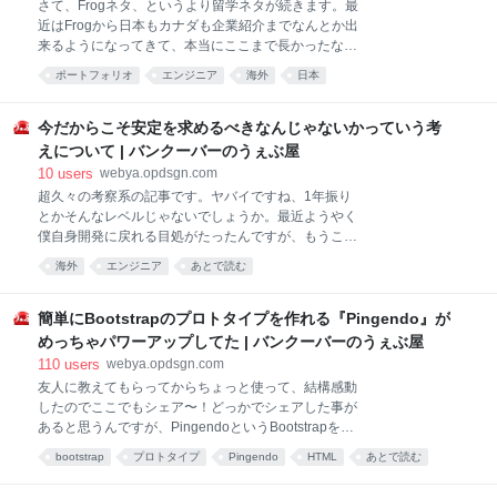
さて、Frogネタ、というより留学ネタが続きます。最
が嬉しいですね。モジュールとして必要な物をチョイ
近はFrogから日本もカナダも企業紹介までなんとか出
スして実装することも可能でしょうし、細かなカスタ
来るようになってきて、本当にここまで長かったな
マイズも用意に行えそうです。 対応ブラウザとして
と、僕は大して頑張って無いけど尽力してくれた仲間
は、IE9以前と、Opera Mini系はサポートされていませ
ポートフォリオ
エンジニア
海外
日本
の顔を思い浮かべるととにかく涙浮かべるレベルで嬉
んが、CSS3 3D Transformsが実装されているブラウ
しいんですが、同時に『こういう人が欲しい』だった
ザだと
りとか、『こういう人なら受かるのか』とか、そうい
今だからこそ安定を求めるべきなんじゃないかっていう考
うのが少しづつ、過去4年に渡って四苦八苦したり、
えについて | バンクーバーのうぇぶ屋
四苦八苦してきた人達のそばにいながら知った事なん
10
users
webya.opdsgn.com
かを元に、どうにかこういにか人に伝えられるレベル
超久々の考察系の記事です。ヤバイですね、1年振り
で見えてきたので、今日はちょうど良いから記事にし
とかそんなレベルじゃないでしょうか。最近ようやく
て共有させて頂ければと思います。 基本カナダにおけ
僕自身開発に戻れる目処がたったんですが、もうここ
る就職の相談に来てもらう人にはこう答えているとい
1年間はずっとクリエイターの留学相談ばっかりだっ
う点を書ければと思うので、それでは行ってみまし
海外
エンジニア
あとで読む
たので、とにかく人のキャリアに関する話をほぼ毎日
ょ〜！ ポートフォリオに求める物 デザイナー、デベロ
2時間、留学相談の総件数はなんと900件を超えたとい
ッパー、エンジニア、どんな人であっても必要なポー
う、わけわかんない状況です。僕、何屋なん？みたい
簡単にBootstrapのプロトタイプを作れる『Pingendo』が
トフォリオなんですが、
な。 ただ、幸いだったのは、基本エンジニアかデザイ
めっちゃパワーアップしてた | バンクーバーのうぇぶ屋
ナーの相談ばかりに乗ってきたので、技術的な話も多
110
users
webya.opdsgn.com
くアップデート無理やりにでもしてこれたことと、周
友人に教えてもらってからちょっと使って、結構感動
りにFrog経由で留学してきた人達がどんどん就職が決
したのでここでもシェア〜！どっかでシェアした事が
まり、現場の情報なんかもアップデートの中に入って
あると思うんですが、PingendoというBootstrapを使
いたので、飽きることが無かった事でしょうか。 で、
ったプロトタイプがめちゃめちゃ速攻で作れるアプリ
面倒だから本題に移りたいんですが、今日は『安定』
bootstrap
プロトタイプ
Pingendo
HTML
あとで読む
として昔からあったんですが、それがいつの間にかめ
に関する話です。なんか、微妙にずれるなって思う事
Web制作
ツール
css
Webデザイン
っちゃ使いやすくなっていたので、ここでも共有させ
が多々あるので、ブログで伝えておこうと思うんです