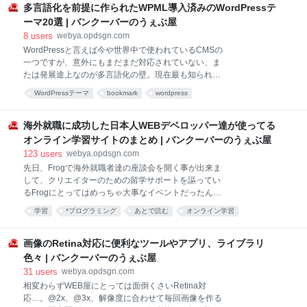
て貰えればと思います。 Pingendo自体でサイトを作
多言語化を前提に作られたWPML導入済みのWordPressテ
が、僕の性格って、ど
るというより、あくまでもプロトタイプの段階でのサ
ーマ20選 | バンクーバーのうぇぶ屋
イトレイアウトをぱぱっと作る上では結構使える場面
8
users
webya.opdsgn.com
もあるんじゃないかと思うので、是非一度使ってみる
WordPressと言えば今や世界中で使われているCMSの
のも良いかと思いますー！ それでは行ってみましょ
一つですが、意外にもまだまだ対応されていない、ま
う！ とりあえずサイトからアプリをダウンロード Mac
たは発展途上なのが多言語化の壁。現在最も知られて
版と、Win版、それからLinux版とあるみたいですね。
いるWordpressの多言語化プラグインがWPMLかと思
とりあえず、Macから見てるので、Mac版で見てみよ
WordPressテーマ
bookmark
wordpress
いますが、この設定結構面倒。 WordPressプラグイン
うと思います。っていうか、Boostrap4っていつにな
「WPML」でブログを多言語化する ただ、意外と知ら
るんだろ。 テンプレートを選択
れていないのが世の中には配布されているWordpress
海外就職に成功した日本人WEBデベロッパー達が使ってる
テーマの中にWPML-ready（WPML設定済み）のテー
オンライン学習サイトのまとめ | バンクーバーのうぇぶ屋
マファイルが結構あるという事。 今日は、そんな
123
users
webya.opdsgn.com
WPML対応のWordpressテーマをまとめてもらう機会
先日、Frogで海外就職者達の座談会を開く事が出来ま
があったので、レスポンシブ対応のよさ気な物だけピ
して、クリエイターのための留学サポートを謳ってい
ックアップしてご紹介出来ればと思います！最近の
るFrogにとってはめっちゃ大事なイベントだったんで
Wordpressテーマのクオリティも本当に馬鹿にならな
すが、当日はただの司会だったのですが、個人的にち
いので、勉強の一貫としても見てみると良いかもしれ
学習
*プログラミング
あとで読む
オンライン学習
ょっと付け加えたかったなというお話の一つに、WEB
ませんね。 それでは、行ってみましょー。 Real Estat
Webサービス
Code
チュートリアル
web制作
サイト
制作者にとっての勉強の話がありました。 当日話は出
来なかったのですが、どうしても僕らWEB系の制作
画像のRetina対応に便利なツールやアプリ、ライブラリ
者、まぁWEBにもちろん限らずですが、学びの時間と
色々 | バンクーバーのうぇぶ屋
場所、環境をどう作るかが非常に大事だと思うわけで
31
users
webya.opdsgn.com
す。海外で働き出すと、自動的に学びの時間や環境を
相変わらずWEB屋にとっては面倒くさいRetina対
作るだけの意識が自然と身につくと思いますが、基本
応…。@2x、@3x、解像度に合わせて毎回画像を作る
的にはこの業界は独学業界なわけです。 なので、学校