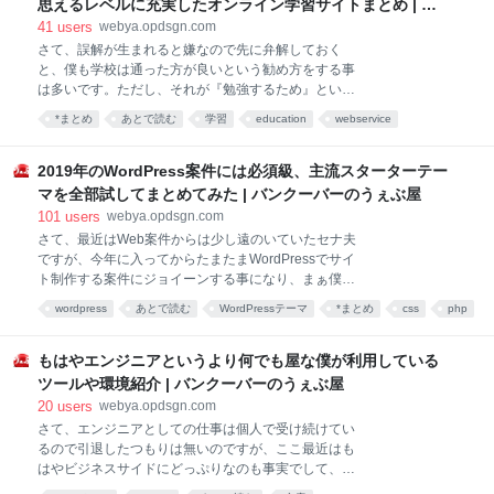
思えるレベルに充実したオンライン学習サイトまとめ | バ
関連の本社機能を持つオフィスを設立しと、人口たっ
ンクーバーのうぇぶ屋
41
users
webya.opdsgn.com
た60万人程度の街でこれらがおこっているわけです
さて、誤解が生まれると嫌なので先に弁解しておく
（東京930万人と比較すると1/10にも満たないとい
と、僕も学校は通った方が良いという勧め方をする事
う…） 他にもそうしたバンクーバー進出企業をまとめ
は多いです。ただし、それが『勉強するため』という
るとキリが無いのでこの辺の記事を見ながらやばさを
だけであれば学校に行く必要はない時代ってもう来て
痛感して頂ければと思いますが、今回の記事ではそん
*まとめ
あとで読む
学習
education
webservice
ると思うんですよね。学校へ通う意味というのをどれ
な街に至った経緯や理由などを僕の視点（見解／意
プログラミング
だけ深く考えるか次第だと思いますし、それは人それ
見）を含みますが、僕が住
ぞれだと思うのですが、例えば僕の思う学校という場
2019年のWordPress案件には必須級、主流スターターテー
所は勉強のためにいくというより、その場所でしか手
マを全部試してまとめてみた | バンクーバーのうぇぶ屋
に入らないリソースを使いに行く場所。人脈、コネク
101
users
webya.opdsgn.com
ション、リファレンス、目標を共にする仲間、情報、
さて、最近はWeb案件からは少し遠のいていたセナ夫
海外であればビザ、そういった勉強自体とは別の価値
ですが、今年に入ってからたまたまWordPressでサイ
がある場合に限り、学校の利用を検討すべき物だと個
ト制作する案件にジョイーンする事になり、まぁ僕が
人的には解釈しています。なんとなくで良いから適当
入る案件といえば大体メディア系ばっかりなんです
に学校へ行くというのは、もはや自殺行為の時代が来
wordpress
あとで読む
WordPressテーマ
*まとめ
css
php
が、その時に「Understrap」というWordPressのスタ
ているようにも感じられます。「学歴のため」だなん
ーターテーマを使う事になったわけですが、恥ずかし
て理由も言語道断です。 で、そんな僕が相談に応じる
ながら聞いた事がなく、色々錯誤していたらまぁまぁ
もはやエンジニアというより何でも屋な僕が利用している
時に学校という選択肢を取る場合、
使いやすかったわけですね。 ブランクもそれなりにあ
ツールや環境紹介 | バンクーバーのうぇぶ屋
るし、今年はメディア系の案件にも結構どっぷり浸か
20
users
webya.opdsgn.com
りそうな雰囲気もあるので、若手WordPressエンジニ
さて、エンジニアとしての仕事は個人で受け続けてい
アな皆様の話について行けるようにと、今回スタータ
るので引退したつもりは無いのですが、ここ最近はも
ーテーマ系を一度全部まとめておこうというのが目的
はやビジネスサイドにどっぷりなのも事実でして、も
で記事を書いてみます。 ちなみに「日本でWeb制作し
うそろそろエンジニア業も（受託で受けるのは）引退