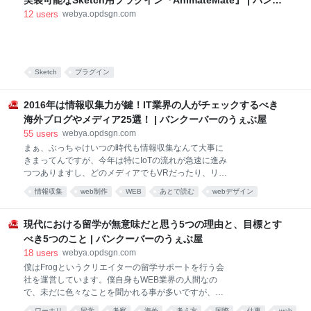
実装可能なSketch用プラグイン『AnimateMate』 | バンク
全く違うという事。それこそメンバーの共通認識が取
ーバーのうぇぶ屋
12
users
webya.opdsgn.com
りやすい（過去の事例や参考が多い）案件と、そうじ
ゃない物でどこまで時間をかけるかも変わるし、単に
スピード命で作って泣きを見た事も、細かく作りすぎ
て怒られた事も何度もありました。手書きがベストな
シチュエーションも間違いなくあるし、どれが絶対と
Sketch
プラグイン
いうのは無いとは思います。 ただ、欲を言えば、スピ
ード、修正の容易さ、レ
2016年は情報収集力が鍵！IT業界の人がチェックするべき
海外ブログやメディア25選！ | バンクーバーのうぇぶ屋
55
users
webya.opdsgn.com
まぁ、ぶっちゃけいつの時代も情報収集なんて大事に
きまってんですが、今年は特にIoTの流れが急速に進み
つつありますし、どのメディアでもVRだったり、リア
ルタイムメディアの成長についてだったり、変化の兆
情報収集
web制作
WEB
あとで読む
webデザイン
しが非常に顕著にあらわれていると思います（まぁ毎
メディア
IT
年ですが…）。 WEBからモバイルへ移り、モバイルか
らIoTの進化により様々なデバイスへフィールドが移ろ
現代における留学が無意味だと思う5つの理由と、目標とす
うとしつつ、その次は、その次は…、その次…。 僕ら
べき5つのこと | バンクーバーのうぇぶ屋
の主戦場もなかなかに落ち着きを見せないようです
18
users
webya.opdsgn.com
が、まぁ落ち着く事なんて僕らが生きてるうちに訪れ
僕はFrogというクリエイターの留学サポートを行う会
るのかと思うのと、そんな時代の流れを含めて楽しむ
社を運営しています。僕自身もWEB業界の人間なの
のがWEB屋かなと。 と、言うことで、今日は改めて情
で、未だに色々なことを聞かれる事が多いですが、も
報収集に関する記事として、このメディアは見といた
ちろん今日は僕自身の留学経験の話をしようとは思っ
方が良いよねってリストを改めて整理してみましたの
ワーホリ
留学
考察
海外
考え方
国際
仕事
web