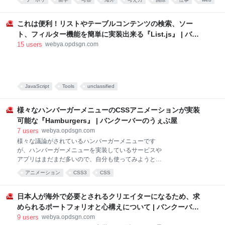
ていません。 相談を受けるようになってからは早4年
で、共有させて頂きたいと思います！かなり雑多にま
が経ち、海外生活は人生の約1/3を迎える事になってし
とめるので、自分にとって学びになりそうな物をチョ
まいましたが、僕はここ数年、留学というキーワード
これは便利！リストやテーブルコンテンツの検索、ソー
イスしてみて貰
と結構真面目に向き合ってきました。どれだけ大きな
ト、フィルター機能を簡単に実装出来る『List.js』 | バン
留学斡旋をしているどんな人より、少なくとも僕らの
クーバーのうぇぶ屋
15
users
webya.opdsgn.com
クリエイティブな、専門的な業界における留学では最
も情報と知見を広げてきた自信があります。何十社と
いう会社を周り、何百人という相談者を話をし、様々
な国のクリエイターと話し、政府公認のコンサルタン
トや弁護士とも幾度となく話をしてきました。 その結
JavaScript
Tools
unclassified
果として出した答えが、今の日本の『留学』は半分終
わってる。少なくとも今のままじゃあまり意味を成さ
様々なハンバーガーメニューのCSSアニメーションが実装
ない。グローバル人材
可能な『Hamburgers』 | バンクーバーのうぇぶ屋
7
users
webya.opdsgn.com
様々な議論がされているハンバーガーメニューです
が、ハンバーガーメニューを実装しているサービスや
アプリはまだまだ多いので、自分も使ってみようとい
うデザイナーさんもまだまだ多いことかと思います。
アニメーション
CSS3
CSS
そこで、今日は様々なハンバーガーメニューのCSSア
ニメーションが実装可能な『Hamburgers』をご紹
介。アニメーションの勉強的に見てみるのも良いかと
日本人が海外で必要とされるクリエイターになるため、求
思いますので、是非ご覧くださいー。 Hamburgers by
められるポートフォリオと心構えについて | バンクーバー
Jonathan Suh ページ無いのUsageより使い方は説明
のうぇぶ屋
9
users
webya.opdsgn.com
されてありますが、Scssファイルも用意されているの