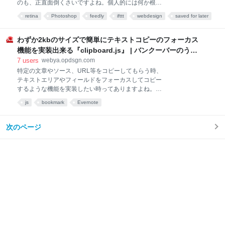
のも、正直面倒くさいですよね。個人的には何か根本
や人から教わる事ももちろん大事ですし、メンターと
から解決してくれるような仕組みや対策が出てこない
なりえる人は絶対いた方が良いのですが、環境を言い
retina
Photoshop
feedly
ifttt
webdesign
saved for later
かなと、相変わらず他力本願でお待ちしています。 と
訳にスキルの向上を忘れて良い業界では決して無いと
web制作
はいっても、現時点で出来る限りの対応はしなくては
思うわけですね。 そこで今日は、比較的気軽にスキル
ならないので、今日は僕が知っている画像作成時の
わずか2kbのサイズで簡単にテキストコピーのフォーカス
習得のため利用
Retina対応を少し便利にするツールやアプリ（一部使
機能を実装出来る『clipboard.js』 | バンクーバーのうぇ
い方？）等をご紹介させて頂ければと思います。
ぶ屋
7
users
webya.opdsgn.com
Retini @3xサイズの画像をドラックするだけで、
特定の文章やソース、URL等をコピーしてもらう時、
@2x、通常サイズと一瞬でコンバートしてくれるシン
テキストエリアやフィールドをフォーカスしてコピー
プルなアプリケーション。こっちのWEBメディアの運
するような機能を実装したい時ってありますよね。そ
営してる会社で働いてる人が教えてくれました。意外
んな時便利なのが今回ご紹介する『clipboard.js』。 結
と知ってれば使えるタイミングがありそうなので共
js
bookmark
Evernote
構クリップボードにコピーの機能って簡単そうに見え
有。 Retinaize it ツールというわけじゃ無いかもです
るんですが、Flashを使って実装してるとこが結構多か
が、PhotoshopでRetina解像度の
ったので、丁度僕も実装を検討していた機能でもあっ
次のページ
たこともあり、ここで共有させて頂ければと思いま
す。 No Flashな上に非常に軽量、わずか2kb Flashを
使わない上に、他のフレームワークにも依存しないた
め結構気軽に使えそうです。インストール等も基本的
にはClipboard.jsの説明を辿れば簡単に実装出来るかと
思います。 コピー成功失敗の判定も出来るので、コピ
ーした後に何か機能を実装したりすることも可能みた
いですね。 簡単にお試し頂けるかと思うので、是非ど
うぞ〜。 clipbo