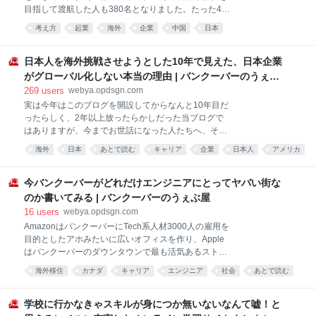
タイトルにもある通り僕がカナダでFrogという会社を
目指して渡航した人も380名となりました。たった400
作って今年で丁度10年、円を稼がなくなって16年、最
人程度と笑われるかもしれませんが、本気で海外進出
高の妻に出会って10年を振り返り、何かシェア出来る
考え方
起業
海外
企業
中国
日本
を目指す人のサポートをしようとすると、今のスキー
ことがあればという思いで、とにかく暴力的に『書き
ムだとこれが限界。とは言いつつ、Frogも今では北米
殴る』ということに注力したいと思います。全部思い
圏でも最大規模の日系Techコミュニティへと成長した
日本人を海外挑戦させようとした10年で見えた、日本企業
つきで書き出す
と思いますし、北米を中心として海外就職、移住、起
がグローバル化しない本当の理由 | バンクーバーのうぇぶ
業、ネットワーク作りに至るまで、困ったら頼れる環
屋
269
users
webya.opdsgn.com
境。とりあえず僕が15年前にカナダに渡航したとき思
実は今年はこのブログを開設してからなんと10年目だ
い描いた「あったらいいな」は、ほぼ全て実現させる
ったらしく、2年以上放ったらかしだった当ブログで
ことが出来たと思っています。 次の僕等自身のステー
はありますが、今までお世話になった人たちへ、そし
ジとしては、これまで通り技術者サイドのプレイヤー
て最近仲良くなった人たちに、あとこれから仲良くな
もサポートしつつ、起業家、投資家などの海外挑戦の
海外
日本
あとで読む
キャリア
企業
日本人
アメリカ
る人達に向けて、ちょっとこの10年を振り返りつつ、
サポートにも着手し、彼らの国外進出を促すと同時
社会
コミュニティ
起業
僕が何をしていて何がしたいのかを一度ちゃんとと書
に、すでにFrogメンバーとして活動しているエンジニ
いておこうと思い、とりあえず筆を取ることにしまし
今バンクーバーがどれだけエンジニアにとってヤバい街な
ア、
た。 ちなみに最近別でPodcastをしており、そちらも
のか書いてみる | バンクーバーのうぇぶ屋
丁度1年目（50本目）ということもあり、これらの活
16
users
webya.opdsgn.com
動をきっかけに知り合った方も沢山居るので尚更こう
AmazonはバンクーバーにTech系人材3000人の雇用を
いうの書かないとなってノリです。 2年もブランクが
目的としたアホみたいに広いオフィスを作り、Apple
あると、もはや書き方を忘れてる自分がいて早速絶望
はバンクーバーのダウンタウンで最も活気あるストリ
を感じていますが、とりあえずいってみましょー！ セ
ートにデベロッパー専用オフィスを開設、Microsoftは
ナって誰か このブログが多くの人に見られていたのは
海外移住
カナダ
キャリア
エンジニア
社会
あとで読む
既にデカいMicrosoftビルをバンクーバーのど真ん中に
2014年から2017年くらいまでということもあり、恐
作ってるくせに更にもう一つオフィスを建てるし、バ
らく今見てくれた方や知り合いになった方は僕のこと
ンクーバーで作られた皆大好きSlackも新しいオフィス
学校に行かなきゃスキルが身につか無いないなんて嘘！と
をそも
をバンクーバーに作る予定、日本からだとFujitsuがAI