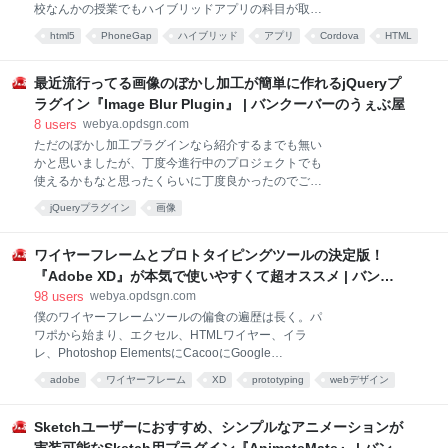
校なんかの授業でもハイブリッドアプリの科目が取り
れて使ってみたという流れです。 それがまぁ、以前の
扱われているみたいですね。最近はWEBデザイナーに
原型なんてとどめて居ないくらいに進化していたの
html5
PhoneGap
ハイブリッド
アプリ
Cordova
HTML
必要なスキルの一つとしても、HTML5のハイブリッド
で、今日はここで共有させて頂こうと思います！ 凄ま
フレームワーク
あとで読む
web
アプリ開発は大事になってきてるんじゃないかなと思
じく進化した英文チェック工程と精度 とりあえず、
ったので、これから色々勉強してみようと思っている
最近流行ってる画像のぼかし加工が簡単に作れるjQueryプ
方向けに最初のとっかかり記事を情報共有として記事
ラグイン『Image Blur Plugin』 | バンクーバーのうぇぶ屋
を書かせて頂ければと思います。 僕自身もアプリ制作
8
users
webya.opdsgn.com
専門で活動したことは無いのですが、最近は「WEBサ
ただのぼかし加工プラグインなら紹介するまでも無い
イト作りましょう」で、モバイルの話が上がる事はほ
かと思いましたが、丁度今進行中のプロジェクトでも
ぼ絶対になってきていますよね。で、WEBという媒体
使えるかもなと思ったくらいに丁度良かったのでご紹
を使って何かを提案する姿がWEBデザイナーである以
介。 最近はワンページデザインなんかに良く見られる
上、そうやってフィールドがモバイルにも派生してい
jQueryプラグイン
画像
背景をぼかした写真で表示するようなデザインって良
るのであればアプリ面の知識も「全く知りませんでし
く見ますよね。あれって実際作ってみると分かるんで
た」は正直避けたい所になっていくのではと思ってい
すが、ただ単にぼかせば良い感じになるかって言われ
ワイヤーフレームとプロトタイピングツールの決定版！
ます。 というわ
ると意外と難しい表現の一つだったりする。ぼかすだ
『Adobe XD』が本気で使いやすくて超オススメ | バンク
けであれば今やCSS3でも表現は可能ですが、微妙な
ーバーのうぇぶ屋
98
users
webya.opdsgn.com
調整やJS使ってカルーセルなんてしようと思うとなお
僕のワイヤーフレームツールの偏食の遍歴は長く。パ
のことイミフになりやすい。ブラウザ対応も面倒。 そ
ワポから始まり、エクセル、HTMLワイヤー、イラ
んな時、今回ご紹介するImage Blur Pluginは、細かい
レ、Photoshop ElementsにCacooにGoogle
調整も可能だし、様々な用途で使えそうだったので、
PresentationにSketchと手書きと、とにかくアホみた
是非覚えておくと良いかもしれません。 ぼかし画像の
adobe
ワイヤーフレーム
XD
prototyping
webデザイン
いに色々なツールで作ってきました。2014年時点では
切り替えにも対応 Switch Header Imageの画像をクリ
ツール
Adobe XD
プロトタイプ
UI
あとで読む
UI Stencilsでしたね。 ただ、偏食を繰り返して来たか
ックするとヘッダー上の背景ぼかし
らこそ思うのが、ワイヤー作成に必要な能力やスキル
Sketchユーザーにおすすめ、シンプルなアニメーションが
は多くの場合一定しておらず、プロジェクトによって