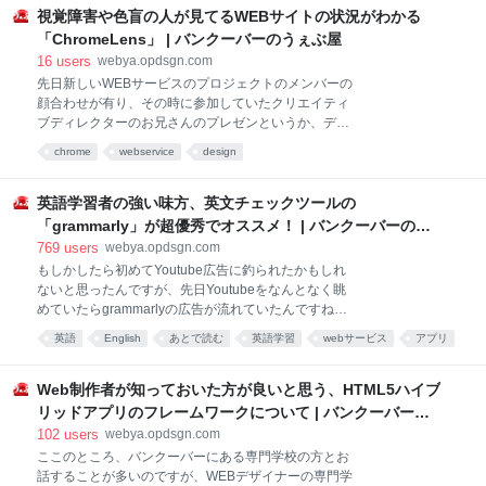
るかたも多いかもしれませんが、僕の周りのレベルで
視覚障害や色盲の人が見てるWEBサイトの状況がわかる
も相当お世
「ChromeLens」 | バンクーバーのうぇぶ屋
16
users
webya.opdsgn.com
先日新しいWEBサービスのプロジェクトのメンバーの
顔合わせが有り、その時に参加していたクリエイティ
ブディレクターのお兄さんのプレゼンというか、デザ
インカンプを見る機会があったんですが、その時に
chrome
webservice
design
様々なColorblind（色盲）の人が見た場合のサイトの
見え方についてシェアしてたのが凄い印象に残ってた
んですね。 例えば、単純にサイトカラーを決める時な
英語学習者の強い味方、英文チェックツールの
んかでも「この赤で行きましょう」みたいな感じで良
「grammarly」が超優秀でオススメ！ | バンクーバーのう
い場合もあるでしょうけど、そこに『この赤は色盲の
ぇぶ屋
769
users
webya.opdsgn.com
人が見た時にこう見えるから、その時のことを考えて
もしかしたら初めてYoutube広告に釣られたかもしれ
こんな配慮を…』みたいな話が出てくると、あーなる
ないと思ったんですが、先日Youtubeをなんとなく眺
ほど、そういう事も含めて考えているのかと納得させ
めていたらgrammarlyの広告が流れていたんですね。
られます。 色覚障害者は100人に1人は必ず居るとさ
これ自体は結構前から知っていたWEBサービスで、英
れる程決して少なくはない症状の一つだと思います
英語
English
あとで読む
英語学習
webサービス
アプリ
文の校正サービスとしては以前からあったんですね。
し、カラーバリアフリーみたいな言葉もあるくらいな
chrome
サービス
学習
語学
ただ、英文チェックまでの過程が長かった。たしか以
ので、デザイナーの方であれば意識しておいた方が良
前は、英文アップロードして、チェックして、評価し
Web制作者が知っておいた方が良いと思う、HTML5ハイブ
い事なのかもしれま
て、内容確認してと、なんか色々面倒なイメージがあ
リッドアプリのフレームワークについて | バンクーバーの
ったんですね。実際そうだったと思うし。 なので「今
うぇぶ屋
102
users
webya.opdsgn.com
さらYoutube広告打ったのかね」と一瞬思いはした物
ここのところ、バンクーバーにある専門学校の方とお
の、その広告がやたら毎回英文チェックめんどくせぇ
話することが多いのですが、WEBデザイナーの専門学
の心を擽るくらい良く出来ていたので、まんまと釣ら