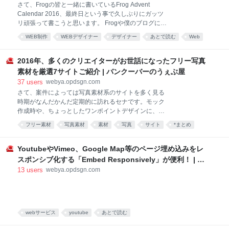
さて、Frogの皆と一緒に書いているFrog Advent
確かなので言い訳に聞こえても仕方ないのですが、書
Calendar 2016、最終日という事で久しぶりにガッツ
きたい事は一杯あるんですよ。ただ、なんかもう何書
リ頑張って書こうと思います。 Frogや僕のブログに限
いてもFrogの宣伝みたいになりそうで、僕の趣旨に若
らず、WEB制作に携わる人であれば一度は「私もWEB
干反する事もあるし、まぁ一応会社の事もあるし、あ
WEB制作
WEBデザイナー
デザイナー
あとで読む
Web
制作者になりたい」と考える人から相談を受ける事っ
んま声を大にしてなんか言って炎上でもしようもんな
UI
デザイン
エンジニア
て多いんじゃないでしょうか。 ある人は茨の道と言
らと、それなりにビビってたんですが、それについて
い、ある人はちょっと頑張ればなれると言い、また時
2016年、多くのクリエイターがお世話になったフリー写真
も普通に怒られたの
代によっても相当意見が別れ、前線で活躍される皆さ
素材を厳選7サイトご紹介 | バンクーバーのうぇぶ屋
んも３年前に聞かれるのと、今聞かれるのとではまた
37
users
webya.opdsgn.com
意見も変わってくるんじゃないでしょうか。 というわ
さて、案件によっては写真素材系のサイトを多く見る
けで、今日は僕がこれまで耳にしてきたWEB屋な皆さ
時期がなんだかんだ定期的に訪れるセナです。モック
んのお話を元に、昨今どれだけWEB制作者のスキルセ
作成時や、ちょっとしたワンポイントデザインに、デ
ットや求められる物が変わってきているのかをざっく
ザイナーじゃなくともブログ記事なんか写真を使いた
りとだけまとめてみようかなと思います。 北米圏で就
フリー素材
写真素材
素材
写真
サイト
*まとめ
い時、様々な瞬間にあったら便利なフリーの写真素材
職するときなんかはジュニアとシニアの枠に別れると
サイトですが、ずっと同じところばかり使ってると、
思いますが、そういった区分を一度無視し
他に良いのが無いかなと周りに聞いてみたくなるんで
YoutubeやVimeo、Google Map等のページ埋め込みをレ
すね。ちょくちょくFacebookなんかには載せているつ
スポンシブ化する「Embed Responsively」が便利！ | バ
もりですが、最近特に数が多いように感じます。 とい
ンクーバーのうぇぶ屋
13
users
webya.opdsgn.com
うわけで、僕の周りのデザイナーやクリエイターが日
頃お世話になってるというフリー写真素材系のサイト
を改めてまとめてみましたので参考にしてみてくださ
い！フリーとは言えど、ちゃんとライセンスを確認し
て頂いた上ご利用くださいね。 それでは、行ってみま
webサービス
youtube
あとで読む
しょー！ pixaboy 日本語化もされているので、知って