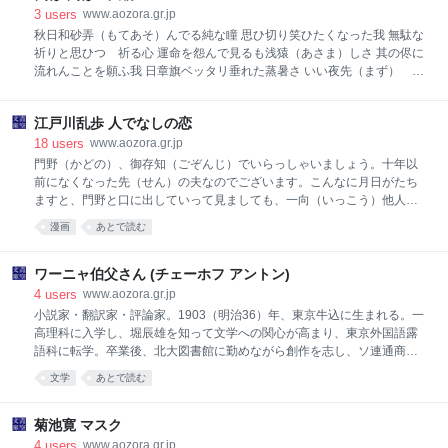
う）に入れて言ふのである。（文芸などと云ふものは、――殊に小説な
3
users
www.aozora.gr.jp
どと云ふものは三百年ばかりたつた後（のち）は滅多（めつた）に通用
秋日和砂弄（もてあそ）んでる純な瞳 思ひ切り笑ひたくなった我 無駄な
するものではない。）しかし大地震か大火事かの為に小穴君の画も焼け
祈りと思ひつゝ祈る心 運命を怨んで見るも浅猿（あさま）しさ 其の侭に
てしまへば、今度は或は小穴君の名も僕との腐（くさ）れ縁（えん）の
流れんことを願ふ我 日章旗ベッタリ垂れた蒸暑さ いい夜先（まず） 幾
為に残るであらう。 小穴君は神経質に徹してゐる。時々勇敢なことをし
つかの命ゆがめられ 子供等の遊びへ暗影迫り来る 海鳴りが秋の心へ強く
たり、或は又言つたりするものの、決して豪放（がうはう）な性格の持
響き 表現派の様な町の屋根つゞき 悲しい遊戯を乗せて地球は廻る 外燈
ち主ではない。が、諧謔（かい
江戸川乱歩 人でなしの恋
へ雨は光って目がけ来る 得意さを哀れさに見る哀れさ 滅びゆく生命（い
のち）へ滅ぶ可（べ）きが泣（なき） 生活へ真剣になれぬある生活 一跳
18
users
www.aozora.gr.jp
ね一跳ね魚（うを）の最後が刻まれる 大きな収穫総てを忘れた喜び 泣く
門野（かどの）、御存知（ごぞんじ）でいらっしゃいましょう。十年以
笑ふそして子等の日は終り
前になくなった先（せん）の夫なのでございます。こんなに月日がたち
ますと、門野と口に出していって見ましても、一向（いっこう）他人様
（ひとさま）の様（よう）で、あの出来事にしましても、何だかこう、
漫画
あとで読む
夢ではなかったかしら、なんて思われるほどでございます。門野家へ私
がお嫁入りをしましたのは、どうした御縁からでございましたかしら、
申すまでもなく、お嫁入り前に、お互（たがい）に好き合っていたなん
ワーニャ伯父さん (チェーホフ アントン)
て、そんなみだらなのではなく、仲人（なこうど）が母を説（と）きつ
4
users
www.aozora.gr.jp
けて、母が又私に申し聞かせて、それを、おぼこ娘の私は、どう否（い
小説家・翻訳家・評論家。1903（明治36）年、東京牛込に生まれる。一
な）やが申せましょう。おきまりでございますわ。畳にのの字を書きな
高理科に入学し、堀辰雄を知って文学への関心が高まり、東京外国語露
がら、ついうなずいてしまったのでございます。 でも、あの人が私の夫
語科に転学。卒業後、北大図書館に勤めながら創作を志し、ソ連通商部
になる方かと思いますと、狭い町のことで、それに先方も相当の家柄な
を経たあと文筆生活に入る。ロシア語はもとよりフランス語にも長け、
文学
あとで読む
ものですから、顔位は見知ってい
プーシキン、ツルゲーネフ、ガルシン、チェーホフ、ゴーリキー～バル
ザック、ジード、シャルドンヌらの諸作品を翻訳する。とくにチェーホ
フ作品は、その彫琢された文章によって名訳の誉れが高い。これらの業
菊池寛 マスク
績から翻訳家として有名になったが、小説も寡作ながら「垂水」「灰色
4
users
www.aozora.gr.jp