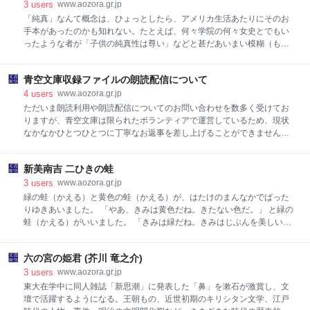
3
users
www.aozora.gr.jp
「純真」なんて概念は、ひょっとしたら、アメリカ生活あたりにそのお
手本があったのかも知れない。たとえば、何々学院の何々女史とでもい
ったような者が「子供の純真性は尊い」などと甚だあいまい模糊（も
こ）たる事を憂い顔で言って歎息（たんそく）して、それを女史のお弟
子の婦人がそのまま信奉して自分の亭主に訴える。亭主はあまく、いい
青空文庫収録ファイルの朗読配信について
としをして口髭（くちひげ）なんかを生やしていながら「うむ、子供の
純真性は大事だ」などと騒ぐ。親馬鹿というものに酷似している。いい
4
users
www.aozora.gr.jp
図ではない。 日本には「誠」という倫理はあっても、「純真」なんて概
ただいま朗読利用や朗読配信についてのお問い合わせを数多く受けてお
念は無かった。人が「純真」と銘打っているものの姿を見ると、たいて
りますが、青空文庫は限られたボランティアで運営しているため、現状
い演技だ。演技でなければ、阿呆である。家の娘は四歳であるが、こと
なかなかひとつひとつに丁寧なお返事を差し上げることができません。
しの八月に生れた赤子の頭をコツンと殴ったりしている。こんな「純
そこで、恐縮ながらこのページのお知らせをもって回答に代えさせてい
真」のどこが尊いのか。感覚だけの人間は、悪鬼に似ている。どうして
ただきます。 Ｑ：青空文庫にある作品を朗読したいのですが…… Ａ：
も倫理の訓練は必要である。 子供か
新美南吉 二ひきの蛙
「青空文庫収録ファイルの取り扱い規準」
（https://www.aozora.gr.jp/guide/kijyunn.html）に従って、どうぞご活用
3
users
www.aozora.gr.jp
ください。 「青空文庫FAQ」
緑の蛙（かえる）と黄色の蛙（かえる）が、はたけのまんなかでばった
（https://www.aozora.gr.jp/guide/aozora_bunko_faq.html#midashi1060
りゆきあいました。 「やあ、きみは黄色だね。きたない色だ。」 と緑の
）より 青空文庫に収録されている著作権保護期間満了した作品について
蛙（かえる）がいいました。 「きみは緑だね。きみはじぶんを美しいと
は、事前の許諾なく、有償無償を問わずご利用いただけます。著作権保
思っているのかね。」 と黄色の蛙（かえる）がいいました。 こんなふう
護期間中の作品であっても、広く自由利
に話しあっていると、よいことは起（お）こりません。二ひきの蛙（か
六の宮の姫君 (芥川 竜之介)
える）はとうとうけんかをはじめました。 緑の蛙（かえる）は黄色の蛙
（かえる）の上にとびかかっていきました。この蛙（かえる）はとびか
3
users
www.aozora.gr.jp
かるのが得意（とくい）でありました。 黄色の蛙（かえる）はあとあし
東大在学中に同人雑誌「新思潮」に発表した「鼻」を漱石が激賞し、文
で砂（すな）をけとばしましたので、あいてはたびたび目玉から砂（す
壇で活躍するようになる。王朝もの、近世初期のキリシタン文学、江戸
な）をはらわねばなりませんでした。 するとそのとき、寒い風がふいて