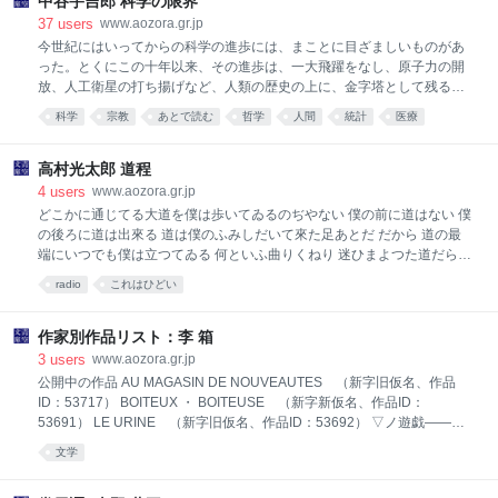
ので、流れ船にする覚悟をきめ、
中谷宇吉郎 科学の限界
ど、間違いが一定なので、一括変換で修正可能（同一底本、同一シリー
ズをスキャン、OCRしておいて一括変換で他のファイルも修正してゆく
37
users
www.aozora.gr.jp
とさらに楽になる） ・てにをは、の間違い、漢字の送り仮名の間違い、
今世紀にはいってからの科学の進歩には、まことに目ざましいものがあ
漢字／仮名の開きの間違いがかなり少ない ・とにかく早い（スキャン、
った。とくにこの十年以来、その進歩は、一大飛躍をなし、原子力の開
OCR後、手直しするだけなら20-30Kのファイルが一時間程度で作成で
放、人工衛星の打ち揚げなど、人類の歴史の上に、金字塔として残る幾
きる） 欠点としては ・OCRかけっぱなしだと、とにかく文字の間違い
多の事業を為しとげた。 こういう華々しい科学の成果に幻惑された人々
科学
宗教
あとで読む
哲学
人間
統計
医療
が多い ・見た目が似ている漢字を間違える：こ
の中には、あたかも科学を万能のものとする考え方が、次第に一つの風
潮となりつつある。そして科学がさらに数段の進歩をすれば、人間のい
ろいろな問題が、全部科学によって解決される日が来るかの如き錯覚に
高村光太郎 道程
陥っている人もあるようである。宇宙時代というような言葉が流行し、
4
users
www.aozora.gr.jp
それが何か人間を変えることのように思われているのも、その一つの現
どこかに通じてる大道を僕は歩いてゐるのぢやない 僕の前に道はない 僕
われである。月や火星の景色を見たり、其処にある資源が利用できる日
の後ろに道は出來る 道は僕のふみしだいて來た足あとだ だから 道の最
が来ても、それは百年前に、北極や南極へ行ける日を夢見ていたのと、
端にいつでも僕は立つてゐる 何といふ曲りくねり 迷ひまよつた道だらう
同じことである。今日では、北極へも南極へも、飛行機ならば、文明圏
自墮落に消え滅びかけたあの道 絶望に閉ぢ込められたあの道 幼い苦惱に
radio
これはひどい
から、十数時間で行ける。しかし
もみつぶされたあの道 ふり返つてみると 自分の道は戰慄に値ひする 四
離滅裂な 又むざんな此の光景を見て 誰がこれを 生命（いのち）の道と
信ずるだらう それだのに やつぱり此が此命（いのち）に導く道だつた
作家別作品リスト：李 箱
そして僕は此處まで來てしまつた 此のさんたんたる自分の道を見て 僕は
3
users
www.aozora.gr.jp
自然の廣大ないつくしみに涙を流すのだ あのやくざに見えた道の中から
公開中の作品 AU MAGASIN DE NOUVEAUTES （新字旧仮名、作品
生命（いのち）の意味をはつきりと見せてくれたのは自然だ 僕をひき廻
ID：53717） BOITEUX ・ BOITEUSE （新字新仮名、作品ID：
しては眼をはぢき もう此處と思ふところで さめよ、さめよと叫んだのは
53691） LE URINE （新字旧仮名、作品ID：53692） ▽ノ遊戯――
自然だ これこそ嚴格な父の愛だ 子供になり切つたあり
△ハ俺ノ AMOUREUSE デアル（新字旧仮名、作品ID：53693） 朝
文学
（新字旧仮名、作品ID：53782） 異常ナ可逆反応 （新字旧仮名、作品
ID：53694） 運動 （新字旧仮名、作品ID：53695） 街衢ノ寒サ ――