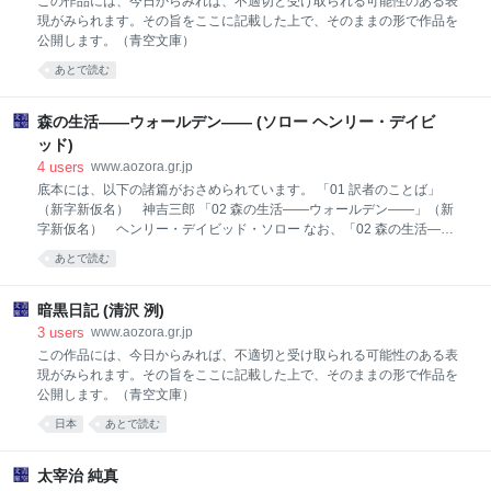
この作品には、今日からみれば、不適切と受け取られる可能性のある表
現がみられます。その旨をここに記載した上で、そのままの形で作品を
公開します。（青空文庫）
あとで読む
森の生活――ウォールデン―― (ソロー ヘンリー・デイビ
ッド)
4
users
www.aozora.gr.jp
底本には、以下の諸篇がおさめられています。 「01 訳者のことば」
（新字新仮名） 神吉三郎 「02 森の生活――ウォールデン――」（新
字新仮名） ヘンリー・デイビッド・ソロー なお、「02 森の生活――
ウォールデン――」には底本どおり「01 訳者のことば」を納めていま
あとで読む
す。 ※公開に至っていない場合は、リンクが機能しません。
暗黒日記 (清沢 洌)
3
users
www.aozora.gr.jp
この作品には、今日からみれば、不適切と受け取られる可能性のある表
現がみられます。その旨をここに記載した上で、そのままの形で作品を
公開します。（青空文庫）
日本
あとで読む
太宰治 純真