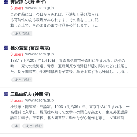
一九三三 二月十七日ノ室内ノコト――（新字旧仮名、作品ID：
糞尿譚 (火野 葦平)
53783） 悔恨ノ章 （新字新仮名、作品ID：53794） 顔 （新字旧仮
3
users
www.aozora.gr.jp
名、作品ID：53696） 狂女の告白 （新字旧仮名、作品ID：53698） 距
この作品には、今日からみれば、不適切と受け取られ
離 （女去りし場合）（新字旧仮名、作品ID：53784） 空腹―― （新
る可能性のある表現がみられます。その旨をここに記
字旧仮名、作品ID：53700）
載した上で、そのままの形で作品を公開します。（青
空文庫）
あとで読む
椎の若葉 (葛西 善蔵)
3
users
www.aozora.gr.jp
1887（明治20）年1月16日、青森県弘前市松森町に生まれる。幼少の
時、一家での北海道、青森・五所川原や南津軽郡碇ヶ関村などに転居し
た。碇ヶ関尋常小学校補修科を卒業後、単身上京するも帰郷し、北海道
で鉄道車掌、営林署勤務などをした。1905（明治38）年に再び上京、哲
あとで読む
学館（現東洋大学）で聴講生となるが、1908（明治41）年、徳田秋声に
師事した。郷里で結婚したが単身上京して、作家を目指した。大正元
年、広津和郎や谷崎精二らと同人雑誌「奇蹟」を創刊し、葛西歌棄の名
三島由紀夫 (神西 清)
で処女作『哀しき父』を発表した。生活苦などのためその後も別居・同
3
users
www.aozora.gr.jp
居（東京・郷里の往復）を繰り返した。葛西は「自己小説」と呼ぶ私小
小説家・翻訳家・評論家。1903（明治36）年、東京牛込に生まれる。一
説の文学像を追求し、『雪をんな』・『贋物』（いずれも大正6）など
高理科に入学し、堀辰雄を知って文学への関心が高まり、東京外国語露
を発表した。大正7年の『子をつれて』が評判を呼び、大正11年頃まで
語科に転学。卒業後、北大図書館に勤めながら創作を志し、ソ連通商部
が全盛期となった。とくに『椎の若葉』や『湖畔手記』（いずれも大正
を経たあと文筆生活に入る。ロシア語はもとよりフランス語にも長け、
本
あとで読む
13）などは詩
プーシキン、ツルゲーネフ、ガルシン、チェーホフ、ゴーリキー～バル
ザック、ジード、シャルドンヌらの諸作品を翻訳する。とくにチェーホ