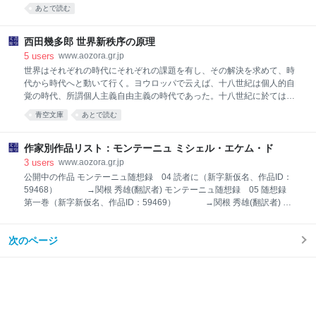
岩波書店、1932（昭和7）年4月
あとで読む
料という一つの味で、日本料理・
西田幾多郎 世界新秩序の原理
5
users
www.aozora.gr.jp
世界はそれぞれの時代にそれぞれの課題を有し、その解決を求めて、時
代から時代へと動いて行く。ヨウロッパで云えば、十八世紀は個人的自
覚の時代、所謂個人主義自由主義の時代であった。十八世紀に於ては、
未だ一つの歴史的世界に於ての国家と国家との対立と云うまでに至らな
青空文庫
あとで読む
かったのである。大まかに云えば、イギリスが海を支配し、フランスが
陸を支配したとも云い得るであろう。然るに十九世紀に入っては、ヨー
ロッパという一つの歴史的世界に於てドイツとフランスとが対立した
作家別作品リスト：モンテーニュ ミシェル・エケム・ド
が、更に進んで窮極する所、全世界的空間に於て、ドイツとイギリスと
3
users
www.aozora.gr.jp
の二大勢力が対立するに至った。これが第一次世界大戦の原因である。
公開中の作品 モンテーニュ随想録 04 読者に（新字新仮名、作品ID：
十九世紀は国家的自覚の時代、所謂帝国主義の時代であった。各国家が
59468） →関根 秀雄(翻訳者) モンテーニュ随想録 05 随想録
何処までも他を従えることによって、自己自身を強大にすることが歴史
第一巻（新字新仮名、作品ID：59469） →関根 秀雄(翻訳者) モ
的使命と考えた。そこには未だ国家の世界史的使命の自覚というものに
ンテーニュ随想録 06 随想録 第二巻（新字新仮名、作品ID：
至らなかった。国家に世界史的使命の
59607） →関根 秀雄(翻訳者) モンテーニュ随想録 07 随想録
次のページ
第三巻（新字新仮名、作品ID：59608） →関根 秀雄(翻訳者) 作
業中の作品 →作業中 作家別作品一覧：モンテーニュ ミシェル・エケ
ム・ド モンテーニュ随想録 04 随想録（新字新仮名、作品ID：
57348） →関根 秀雄(翻訳者) 関連サイト