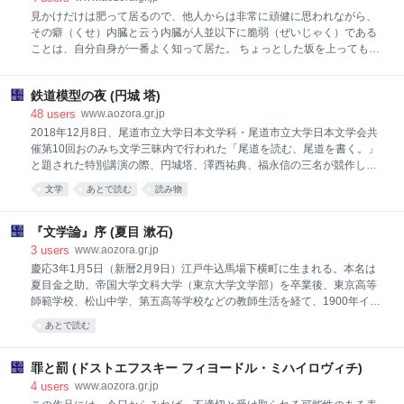
の眼の女」「少年」など、高踏的な凝った文体で書いた。応仁の乱を題
見かけだけは肥って居るので、他人からは非常に頑健に思われながら、
材にした「雪の宿り」は自らの戦争体験を重ね合わせた歴史小説の逸
その癖（くせ）内臓と云う内臓が人並以下に脆弱（ぜいじゃく）である
品。博学で和洋の文学に造詣深く、「散文の運命」「チェーホフ試論」
ことは、自分自身が一番よく知って居た。 ちょっとした坂を上っても、
などの評論がある。1957（昭和32）年、舌癌により鎌倉で死去。享年
息切れがした。階段を上っても息切れがした。新聞記者をして居たと
53。 「神西清」
き、諸官署（しょかんしょ）などの大きい建物の階段を駈け上ると、目
鉄道模型の夜 (円城 塔)
ざす人の部屋へ通されても、息がはずんで、急には話を切り出すこと
が、出来ないことなどもあった。 肺の方も余り強くはなかった。深呼吸
48
users
www.aozora.gr.jp
をする積りで、息を吸いかけても、ある程度迄吸うと、すぐ胸苦しくな
2018年12月8日、尾道市立大学日本文学科・尾道市立大学日本文学会共
って来て、それ以上はどうしても吸えなかった。 心臓と肺とが弱い上
催第10回おのみち文学三昧内で行われた「尾道を読む、尾道を書く。」
に、去年あたりから胃腸を害してしまった。内臓では、強いものは一つ
と題された特別講演の際、円城塔、澤西祐典、福永信の三名が競作した
もなかった。その癖身体だけは、肥って居る。素人（しろうと）眼には
原稿。完成版が『すばる』誌に「競作 尾道を書く」として掲載され
文学
あとで読む
読み物
いつも頑健そうに見える。自分では内臓の弱いことを、万々承知して居
た。（円城塔）
ても、他人から、「丈夫そうだ／＼
『文学論』序 (夏目 漱石)
3
users
www.aozora.gr.jp
慶応3年1月5日（新暦2月9日）江戸牛込馬場下横町に生まれる。本名は
夏目金之助。帝国大学文科大学（東京大学文学部）を卒業後、東京高等
師範学校、松山中学、第五高等学校などの教師生活を経て、1900年イギ
リスに留学する。帰国後、第一高等学校で教鞭をとりながら、1905年処
あとで読む
女作「吾輩は猫である」を発表。1906年「坊っちゃん」「草枕」を発
表。1907年教職を辞し、朝日新聞社に入社。そして「虞美人草」「三四
郎」などを発表するが、胃病に苦しむようになる。1916年12月9日、
罪と罰 (ドストエフスキー フィヨードル・ミハイロヴィチ)
「明暗」の連載途中に胃潰瘍で永眠。享年50歳であった。 「夏目漱石」
4
users
www.aozora.gr.jp