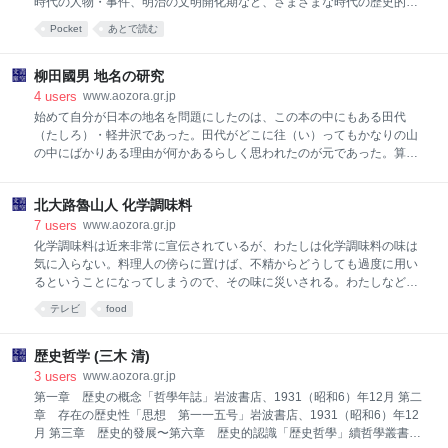
時代の人物・事件、明治の文明開化期など、さまざまな時代の歴史的文
きました。 二ひきの蛙（かえる）は、もうすぐ冬のやってくることをお
献に題材をとり、スタイルや文体を使い分けたたくさんの短編小説を書
Pocket
あとで読む
もいだしました。蛙（かえる）たちは土の中にもぐって寒い冬をこさね
いた。体力の衰えと「ぼんやりした不安」から自殺。その死は大正時代
ばならないので
文学の終焉と重なっている。 「芥川龍之介」
柳田國男 地名の研究
4
users
www.aozora.gr.jp
始めて自分が日本の地名を問題にしたのは、この本の中にもある田代
（たしろ）・軽井沢であった。田代がどこに往（い）ってもかなりの山
の中にばかりある理由が何かあるらしく思われたのが元であった。算
（かぞ）えてみるともうその頃から、優に三十年を越えている。三十年
もかからなければ一冊の本も出せぬような、大きな研究項目ではもちろ
北大路魯山人 化学調味料
んない。むしろあまりに小さくかつ煩瑣（はんさ）なる仕事であるがゆ
えに、多くの人がこれに入ってみようとしなかったのである。私は境涯
7
users
www.aozora.gr.jp
と資性と、ともにおそらくは誰よりもこれに適していると信じたので、
化学調味料は近来非常に宣伝されているが、わたしは化学調味料の味は
さまでの努力を要せずに自身衆に代ってこの労務に服せんとしたのであ
気に入らない。料理人の傍らに置けば、不精からどうしても過度に用い
るが、それでもなお中途幾たびとなく休息し、また往々にして決意の撓
るということになってしまうので、その味に災いされる。わたしなどは
（たわ）むことを免れなかった。今頃これくらいのものを纏（まと）め
化学調味料をぜんぜん調理場に置かぬことにしている。化学調味料も使
テレビ
food
て世に問うことは、少なくとも内に省みて自ら責むべきものあるを感ず
い方でお惣菜的料理に適する場合もあるのだろうが、そういうことは純
る。 我々の仲間では、問題解決の主要
粋な味を求める料理の場合には問題にならない。今のところ、純粋な味
を求める料理のためには、なるだけ化学調味料は使わないのがよいと思
歴史哲学 (三木 清)
う。上等の料理、最高の料理には、わたしの経験上化学調味料は味を低
3
users
www.aozora.gr.jp
め、かつ味を一定していけないようだ。こぶなりかつおぶしなりのだし
第一章 歴史の概念「哲學年誌」岩波書店、1931（昭和6）年12月 第二
で自分流に調味するのがいちばんいい。 たとえ化学調味料がいいとして
章 存在の歴史性「思想 第一一五号」岩波書店、1931（昭和6）年12
も、物にはそれぞれ千差万別の持ち味があるのだから、こればかりは人
月 第三章 歴史的發展〜第六章 歴史的認識「歴史哲學」續哲學叢書、
間の力ではどうすることもできないものだといえよう。それを化学調味