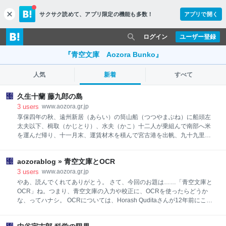
サクサク読めて、
アプリ限定の機能も多数！
アプリで開く
c
l
o
ログイン
ユーザー登録
s
e
『青空文庫 Aozora Bunko』
人気
新着
すべて
久生十蘭 藤九郎の島
3
users
www.aozora.gr.jp
享保四年の秋、遠州新居（あらい）の筒山船（つつやまぶね）に船頭左
太夫以下、楫取（かじとり）、水夫（かこ）十二人が乗組んで南部へ米
を運んだ帰り、十一月末、運賃材木を積んで宮古港を出帆、九十九里浜
の沖合まで来たところで、にわかの時化（しけ）に遭った。海面（うな
づら）いちめんに水霧がたち、日暮れ方のような暗さになって、房総の
aozorablog » 青空文庫とOCR
山々のありかさえ見わけのつかぬうちに、雷雨とともに、十丈もあろう
かという逆波（さからいなみ）が立ち、未曽有の悪潮（わるしお）に揉
3
users
www.aozora.gr.jp
（も）まれ揉まれて舵を折ってしまった。大波が滝のようにうちこむの
やあ、読んでくれてありがとう。 さて、今回のお題は……「青空文庫と
で、淦水（あか）を汲みだすひまもなく、積荷の材木が勝手に浮きだし
OCR」ね。つまり、青空文庫の入力や校正に、OCRを使ったらどうか
てぶつかりあい、その勢いで舷（ふなばた）の垣を二間ほど壊されてし
な、ってハナシ。 OCRについては、Horash Quditaさんが12年前にこの
まった。 船頭の左太夫は、荷打ちをさせ、垣根の破れ口を固めさせ、思
blogで書いているんだよね。 その中から、OCRと手入力を比較してる部
いつくかぎりの手をつくしたが、間もなく梁（はり）まで海水がついた
分を、ちょっと引用（※1）。 OCR 利点としては ・誤認識はあるけれ