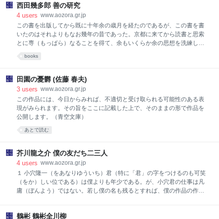
フ作品は、その彫琢された文章によって名訳の誉れが高い。これらの業
西田幾多郎 善の研究
績から翻訳家として有名になったが、小説も寡作ながら「垂水」「灰色
4
users
www.aozora.gr.jp
の眼の女」「少年」など、高踏的な凝った文体で書いた。応仁の乱を題
この書を出版してから既に十年余の歳月を経たのであるが、この書を書
材にした「雪の宿り」は自らの戦争体験を重ね合わせた歴史小説の逸
いたのはそれよりもなお幾年の昔であった。京都に来てから読書と思索
品。博学で和洋の文学に造詣深く、「散文の運命」「チェーホフ試論」
とに専（もっぱら）なることを得て、余もいくらか余の思想を洗練し豊
などの評論がある。1957（昭和32）年、舌癌により鎌倉で死去。享年
富にすることを得た。従ってこの書に対しては飽き足らなく思うように
books
53。 「神西清」
なり、遂にこの書を絶版としようと思うたのである。しかしその後諸方
からこの書の出版を求められるのと、余がこの書の如き形において余の
思想の全体を述べ得るのはなお幾年の後なるかを思い、再びこの書を世
田園の憂欝 (佐藤 春夫)
に出すこととした。今度の出版に当りて、務台、世良の両文学士が余の
3
users
www.aozora.gr.jp
為に字句の訂正と校正との労を執られたのは、余が両君に対し感謝に堪
この作品には、今日からみれば、不適切と受け取られる可能性のある表
えざる所である。 この書刷行を重ねること多く、文字も往々鮮明を欠く
現がみられます。その旨をここに記載した上で、そのままの形で作品を
ものがあるようになったので、今度書肆（しょし）において版を新にす
公開します。（青空文庫）
ることになった。この書は私が多少とも自分の考をまとめて世に出した
あとで読む
最初の著述であり、若かりし日の
芥川龍之介 僕の友だち二三人
4
users
www.aozora.gr.jp
１ 小穴隆一（をあなりゆういち）君（特に「君」の字をつけるのも可笑
（をか）しい位である）は僕よりも年少である。が、小穴君の仕事は凡
庸（ぼんよう）ではない。若し僕の名も残るとすれば、僕の作品の作者
としてよりも小穴君の装幀（さうてい）した本の作者として残るであら
う。これは小穴君に媚（こ）びるのではない。世間にへり下（くだ）つ
鶴彬 鶴彬全川柳
て見せるのではなほ更ない。造形美術と文芸との相違を勘定（かんぢや