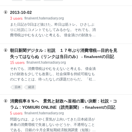
うほど弱かった。ということはそれなりに、使ってい
た筋肉は付いていたということだろうか。ポジティブ
に考える。 久しぶりに焼き芋機で焼き芋を作る。焼き
2013-10-02
芋機というのがあるのである。 これである⇒松下電
3
users
finalvent.hatenadiary.org
工 いもまるくん 作業の合間のおやつは焼き芋 - オ
また日記が3日ほど抜けた。昨日は筋トレ。 ひさしぶ
クテック ガレージ ブログ OKU-TEC garage ひと
りに社説にコメントでもしてみるかな。 それでも、消
り暮らしで菜食しているころに買った。ちょっと壊れ
費増税はやむをえないと考える。 借金漬けの財政を少
てきているので、買い換えたいが、もはや売っていな
しでも改善し、社会保障を持続可能なものにすること
い。これ、とても便利なんで、松下電工さん、復刻し
は、待ったなしの課題だからだ。 「社会保障と税の一
てくださいな、あ、本じゃねーや。 ツイッターで百ス
朝日新聞デジタル：社説 １７年ぶり消費増税―目的を見
体改革」という原点に立ち返ろう。 冒頭のこの切り出
キとスロークッカー大の話をした。 百スキはもう売っ
しからおかしい。今回の消費税増税に反対している人
失ってはならぬ（リンクは当日のみ） - finalventの日記
てない。これで作った目玉焼きは絶品。ただし、ロッ
でもマクロ経済が常識程度にわかっている人なら、コ
15
users
finalvent.hatenadiary.org
ジシス
アコアCPIの上昇が定着するのを待てということで、
それでも、消費増税はやむをえないと考える。 借金漬
時期の問題。これを「待ったなし」とするのが詐術。
けの財政を少しでも改善し、社会保障を持続可能なも
なので、以下を読む必要もないほどだが。 国債を中心
のにすることは、待ったなしの課題だからだ。 「社会
とする国の借金の総額は国内総生産（ＧＤＰ）の約２
保障と税の一体改革」という原点に立ち返ろう。 冒頭
日本
経済
倍、１千兆円を突破した。今年度の一般会計では、新
のこの切り出しからおかしい。今回の消費税増税に反
たな国債発行が４０兆円を超え、予算の半分近くに及
対している人でもマクロ経済が常識程度にわかってい
ぶ。 最大の原因は、高齢化に伴う社会保障費の伸び
る人なら、コアコアCPIの上昇が定着するのを待てと
消費税率８％へ 景気と財政へ首相の重い決断 : 社説・コ
だ。医療や年金、介護の財源は、保険料や窓口負担だ
いうことで、時期の問題。これを「待ったなし」とす
ラム : YOMIURI ONLINE（読売新聞） - finalventの日記
けでは足りない。国
るのが詐術。なので、以下を読む必要もないほどだ
5
users
finalvent.hatenadiary.org
が。 国債を中心とする国の借金の総額は国内総生産
問題なのは、ようやく景気が上向いてきた日本経済が
（ＧＤＰ）の約２倍、１千兆円を突破した。今年度の
来春の消費増税で失速しないかどうか、不透明なこと
一般会計では、新たな国債発行が４０兆円を超え、予
である。 日銀の９月企業短期経済観測調査（短観）