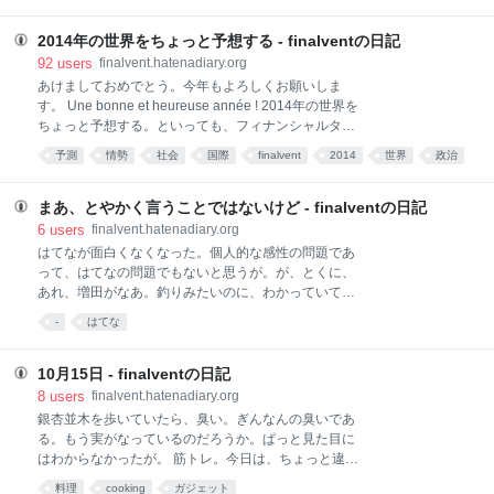
la leçon, je viens pour connaître Alan Stivell. Alan
Stivell est un musicien français qui milite pour la
2014年の世界をちょっと予想する - finalventの日記
reconnaissance celtique. C'est li
92
users
finalvent.hatenadiary.org
あけましておめでとう。今年もよろしくお願いしま
す。 Une bonne et heureuse année ! 2014年の世界を
ちょっと予想する。といっても、フィナンシャルタイ
ムズ(FT)が今年の世界予測をしていて、ふむふむと読
予測
情勢
社会
国際
finalvent
2014
世界
政治
んだのでそれの感想をちょっと書くくらいのこと。 今
国外
がまぐち
年の欧州議会選挙で反EUの極小政党は議席数を大幅に
伸ばすか？ FTの予想は、イエス。5月に予定されてい
まあ、とやかく言うことではないけど - finalventの日記
る欧州の議会選挙で、極右・極左など反EU勢力が劇的
6
users
finalvent.hatenadiary.org
に躍進するだろう。特に気になるのが右派政党で、FT
はてなが面白くなくなった。個人的な感性の問題であ
はフランスの国民戦線（FN）、英国独立党、ギリシャ
って、はてなの問題でもないと思うが。が、とくに、
の急進左翼連合（SYRIZA）、そしてオランダの自由
あれ、増田がなあ。釣りみたいのに、わかっていてほ
党を挙げている。 このブログでの最近の関連記事は
いほい引っかかるみたいなゲームになってきているん
-
はてな
「フランスでロマの女学生が学校で拘束され強制送還
だろうけど。それと、すべてが釣りというわけでもな
された事件の意味」（参照）に書いた。 これをフラン
いんだろうけど。けど、匿名でそもそも書くことはな
スがどのように解消していくのかは注目されるが、現
いんじゃないのというか。 ルサンチマンとか、日本社
10月15日 - finalventの日記
状のオランド政権の対応
会バッシングとか、あるいは米国バッシングとか、そ
8
users
finalvent.hatenadiary.org
の手のネタになんかうんざりしている。
銀杏並木を歩いていたら、臭い。ぎんなんの臭いであ
る。もう実がなっているのだろうか。ぱっと見た目に
はわからなかったが。 筋トレ。今日は、ちょっと違っ
たマシンを使った。使い慣れてない筋肉は、げっと思
料理
cooking
ガジェット