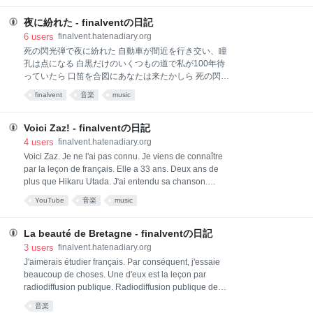
話。ごく簡単な日本語。「あなた、子ども、いる？」
という文について。 きっかけは、中国語の「你有孩子
夜に紛れた - finalventの日記
吗？(Nǐ yǒu háizi ma?)」という文。中国語だと、
6
users
finalvent.hatenadiary.org
「有」は「有る」という意味だけど、普通に「持つ」
死の閃光弾で夜に紛れた 自動車が間近を行き交い、瞳
という意味で使う。この用法は、日本語の「ある」と
孔は点になる 白黒だけのいくつもの道で私が100年待
同じなんだろうか？ というちょっとした疑問から
っていたら 口笛を合図にあなたは来たかしら 死の閃光
だ。 日本語の場合は、生物と無生物で「ある」と「い
弾で夜に紛れた 空き缶も行き先のない船も撃たれた 私
finalvent
音楽
music
る」を使い分ける。「お金」だと、「あなた、お金、
が愛していて最悪で頭が変だったら 口笛を合図にあな
ある？」となる。 「あなた、お金、ある？」 「あな
たは来たかしら 死の閃光弾で夜に紛れた 彼は生きてい
た、子ども、いる？」 構文としては同じ。同じく
たかったの、過ぎゆくに任せたかったの？ 煙かすむ私
Voici Zaz! - finalventの日記
「持つ」で言い換えられる。 「あなた、お金、持って
たち夜。休息もほとんどない。 朝にはあなたの灰 生き
4
users
finalvent.hatenadiary.org
る？」」 「あ
る戸惑いに満ちたこの地下の鉄道 愛しのヨーロッパと
Voici Zaz. Je ne l'ai pas connu. Je viens de connaître
いう次の駅 あなたの手で私の心の底まで触れて 死の閃
par la leçon de français. Elle a 33 ans. Deux ans de
光弾で夜に紛れた 最終コーナーまで手をつないでて 白
plus que Hikaru Utada. J'ai entendu sa chanson.
黒だけのいくつもの道で私は100年待っていたら 口笛
Wow. formidable! Impressionnant! Offrez moi une suite
YouTube
音楽
music
を合図にあなたは来たかしら
au Ritz, je n'en veux pas ! Des bijoux de chez
CHANEL, je n'en veux pas ! Offrez moi une limousine,
j'en ferais quoi ? papalapapapala Offrez moi du
La beauté de Bretagne - finalventの日記
personnel, j'en ferais quoi ? Un manoir a
3
users
finalvent.hatenadiary.org
J'aimerais étudier français. Par conséquent, j'essaie
beaucoup de choses. Une d'eux est la leçon par
radiodiffusion publique. Radiodiffusion publique de
Japon aussi bien que BBC de Grande-Bretagne offre
音楽
la leçon linguistique libre, y compris le français. Et par