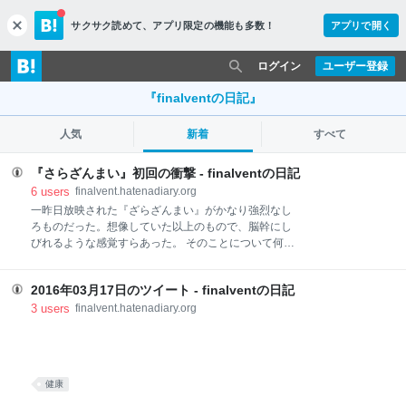
サクサク読めて、
アプリ限定の機能も多数！
アプリで開く
c
l
o
ログイン
ユーザー登録
s
e
『finalventの日記』
人気
新着
すべて
『さらざんまい』初回の衝撃 - finalventの日記
6
users
finalvent.hatenadiary.org
一昨日放映された『ざらざんまい』がかなり強烈なし
ろものだった。想像していた以上のもので、脳幹にし
びれるような感覚すらあった。 そのことについて何か
語ることがあるかといえば、ある、といえばある。た
だ、それを公開で語るかというとまた別のことだ。 そ
2016年03月17日のツイート - finalventの日記
れ以前に、なにかをネットのような公開の場所で語る
ことが、おっくうになってきたというか、嫌になって
3
users
finalvent.hatenadiary.org
きた。というわけで、この『finalventの日記』も滅び
るままにして、最低、Twitterのログという置き場のよ
うにして放置していたのだが、①ログ置き場の機能は
なくなった、②「はてな日記」もなくなった、そして
健康
③……それはあとで。 今日、はてな側から過去の