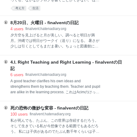
っても、なかなかブログを書くことができない。 ぼん
to kill crunches : The man who wants to kill crunches -
やりしていると、いろいろ心に思いがうかんでくる。
考え方
生活
Health - Macleans.ca スチュアート・マギルは背骨が
「あまちゃん」に普通に感動して、青春を回顧してい
どのように動くのかを30年間も研究してきた結果、シ
るような部分もある。 が、基本、若いころのことを、
ットアップのような腹
よくわすれるようになった。 実は、この夏、56歳にな
8月20日、火曜日 - finalventの日記
った。昨年、55歳になったときは、かなりがっくり来
4
users
finalvent.hatenadiary.org
たし、体調も悪かったことから、もう人生終わりだな
夕方空を見上げると月が美しい。調べると明日が満
あと思ったが、今年の夏は、まあ、おおかた、普通に
月。沖縄では明日がウークイ（送り）になる。 暑さが
過ごせた。筋トレがよかったのかもしれない。 筋トレ
少しは引くとしてもまだま暑い。ちょっと図書館に調
のせいか、身体がしまって若い気分にもなったし、二
べ事に行って返ると汗だくなった。 図書館は相も変わ
の腕にわずかに力こぶのようなものもつくようになっ
らず、老人が多いのだが、炎天下飛び込んでくるの
た。56歳である。あはは。 若くなれるはずもないし、
4.I. Right Teaching and Right Learning - finalventの日
か、特に男性だが公共の場でそれはないだろというあ
そんなことを期待もしてないが、気分だけは、老いて
られもない格好をしている。ソファータイプの椅子に
記
いく、坂をすべり落ちるような感覚は薄らいでいる。
だらしなく座っていたり、靴を脱いで蒸れる靴下を突
6
users
finalvent.hatenadiary.org
いや、そうい
き出すように足を組んでいたり。ひどいものだった。
A good teacher clarifies his own ideas and
というわけで、資料調べをしてそそくさと出る。 昨日
strengthens them by teaching them. Teacher and pupil
はステッパーをするほどの気力もなかったが、今日は
are alike in the learning process. これはAcimのけっこ
戻る。 明日未明にかけて東京では大雨になるらしい。
う強烈な仕組みで、これによってれいの「マニュア
夜風を通して寝るというわけにもいかないか。 昼飯に
ル」ができている。頭ではわかっていても、とても難
カレーを作る。このところ、さらっとカレーを作るこ
死の恐怖の微妙な変容 - finalventの日記
しい。もっと率直に言うと、私はなんとなく人に知識
とがある。ルーを使わないカレー作りもだんだん慣れ
をよく教えるような人っぽいが、実際には、教師とか
100
users
finalvent.hatenadiary.org
てきた。
にとてもむかない。教える人ではないのだと自覚して
私が死んでも、たぶん、この世界は存続するだろう。
いる。教師たるにはなにかが欠損しているのである。
そして生きている私が今想像できる範囲でもあるだろ
ただ、Acimのいう教師とは、教える教師というのは少
う。 私には子供があるのでたぶん数千年くらいは子孫
し違い、学びを実践するという意味合いがある。つま