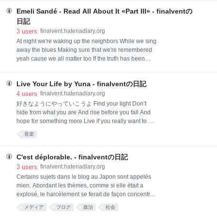
『finalventの日記』がはてなブログに移行されたとい
う連絡があった。まあ、放置していて滅ぶにまかせて
Emeli Sandé - Read All About It «Part III» - finalventの
いたのだから、文句をいう類のものではないが、さす
日記
がに最低限のデータの移行であったので、多少デザイ
3
users
finalvent.hatenadiary.org
ン
At night we're waking up the neighbors While we sing
away the blues Making sure that we're remembered
yeah cause we all matter too If the truth has been
forbidden then we're breaking all the rules So come
on, come on 夜に私たちは隣人を起こすの ずっとブル
Live Your Life by Yuna - finalventの日記
ースを歌い続けて 私たちは忘れてないよってね だって
みんなが大切なのよ もし真実が禁じられたら 私たちは
4
users
finalvent.hatenadiary.org
みんなで法律を破るの さあ、やりましょう
好きなようにやっていこうよ Find your light Don’t
hide from what you are And rise before you fall And
hope for something more Live if you really want to 自
分の光を見つけて 本当の自分を隠さないで くじける前
音楽
に起き上がって もっと希望をもとうよ なりたいように
やっていこうよ All my life I’ve been looking for
something amazing It’s almost like I’ve been
C'est déplorable. - finalventの日記
stargazing The sky is right above me 素晴らしいもの
3
users
finalvent.hatenadiary.org
があると思ってやってきた 希望の星を見てきたみたい
Certains sujets dans le blog au Japon sont appelés
そんな空が私の上に広がっている We were meant for
mien. Abordant les thèmes, comme si elle était a
something bigger
explosé, le harcèlement se ferait de façon concentrée.
Certains groupes politiques exercent une pression sur
メディア
ブログ
政治
社会
eux. Afin d'éviter les tracas, les blogueurs qui savent