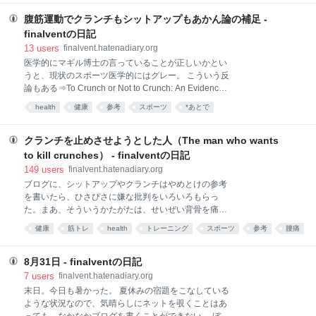
いることが多くなってきた。 筋トレのせいか、頭脳の
も」そうではないよ。というか、駄文ではない文章と
回転も少し昔に戻ってきたような気もする。 なにか
かも読むとよいと思うけど。どれがというなら、
腹筋運動でクランチもシットアップもあかん論の補足 -
と、気もする程度ではあるが。 いろいろ考えている、
cakesのほうはそうではない（たまに無料公開もある
finalventの日記
のだから、その考えを書けばよさそうなものだが、な
し）。 で、その増田。少し釣られてみると。 「昭和が
13
users
finalvent.hatenadiary.org
んとなくしてない
終わる頃の話だから、今とはいろいろ違うだろう
医学的にマギル博士の言っていることが正しいかとい
が。」と始まるので、昭和63年とすると1988年。その
うと、現状のスポーツ医学的にはグレー。 こういう反
ころの男の結婚年齢は28歳くらいなので、だいたい、
論もある⇒To Crunch or Not to Crunch: An Evidence-
1960年ころの生まれ。僕が1957年なので院にいたこ
Based Examination of... : Strength & Conditioning
ろの学部生くらいではないか。そのころの時代だと、
health
健康
参考
スポーツ
*あとで
Journal However, a cause-effect relationship between
結婚相手が処女というのはそうめずらしくもなかった
spinal flexion and injury in these athletes has not
だろうと思う（今でもめずらしくはないとも思う
been established, and the ballistic nature of such
クランチを止めさせようとした人（The man who wants
が）。自分もそんな
sporting activities has little applicability to controlled
to kill crunches） - finalventの日記
dynamic abdominal exercises. Based on cur
149
users
finalvent.hatenadiary.org
ブログに、シットアップやクランチはやめとけの参考
を書いたら、ひさびさに嫌な批判をいろいろもらっ
た。まあ、そういうかたがたは、せいぜい背骨を痛め
てくださいな。 なので、ブログのほうには書かないけ
健康
筋トレ
health
トレーニング
スポーツ
参考
腰痛
ど、気になった、マギル先生の話はもう一つあるの
ステマ
finalvent
sports
で、こっちに載せておきます。 伝統的なヨガでも同じ
ことが言えるというのが、自分では気になっていたの
8月31日 - finalventの日記
で。 以下、意図が通ればいいやくらいの粗い意訳なん
7
users
finalvent.hatenadiary.org
で、関心ある人は適当に参考にして、くらい。批判
末日。今日も暑かった。 夏休みの宿題をこなしている
は、俺に言うなよ、です。詳しく知りたい人は、ちゃ
ような状況なので、気晴らしにネットを覗くことはあ
んと元ネタ見といてね。 元ネタ⇒The man who wants