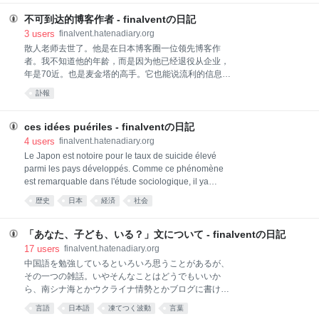
que ne touche pas sur ces sujets. Cependant, par là,
citoyens bloggers au Japon, sont en train de perdre
不可到达的博客作者 - finalventの日記
une partie importante de la li
3
users
finalvent.hatenadiary.org
散人老师去世了。他是在日本博客圈一位领先博客作
者。我不知道他的年龄，而是因为他已经退役从企业，
年是70近。也是麦金塔的高手。它也能说流利的信息技
术。它的笔名是来自文學大師永井荷风得出。也是文学
訃報
研究的业余，但有一个伟大的知识。他的太太是法國
人。我們可以想像愛他年輕時的激情。也有的偉岸的想
法。他是既一個運動家又美食家。老师！ 是我们不可到
ces idées puériles - finalventの日記
达的明星。
4
users
finalvent.hatenadiary.org
Le Japon est notoire pour le taux de suicide élevé
parmi les pays développés. Comme ce phénomène
est remarquable dans l'étude sociologique, il ya
plusieurs hypothèses de raisonner avec cela.
歴史
日本
経済
社会
Toutefois, certains groupes font de ce problème réduit
qu'à économique, et veulent attaquer le
gouvernement par ses idées. Pire encore, en dépit de
「あなた、子ども、いる？」文について - finalventの日記
l'accent mis sur la disparité économique, ils ne
17
users
finalvent.hatenadiary.org
comprennent
中国語を勉強しているといろいろ思うことがあるが、
その一つの雑話。いやそんなことはどうでもいいか
ら、南シナ海とかウクライナ情勢とかブログに書けと
いうのもあるかもしれないけど（ないかもしれないけ
言語
日本語
凍てつく波動
言葉
ど）。 正確に言うと、中国語の話ではなく日本語の