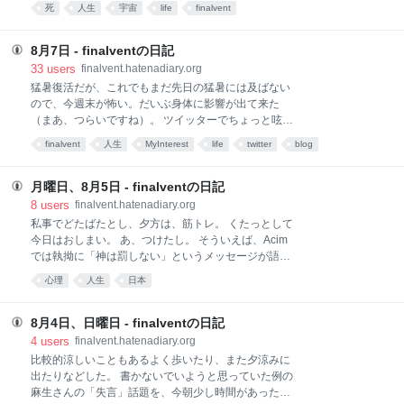
があるんじゃないかと思う。 それでも宇宙の瞬きに地
死
人生
宇宙
life
finalvent
るところ、Acimの体型というのは、一人の狂気の女性
球は滅びる。生命はそれ自体が夢であったかのよう
の幻想に過ぎない。そこに真理があるかどうかは、そ
Idon'tsubscribetothispointofview
心理
awesome
CLIP
ss
に、宇宙の暗黒のなかに消えるだろう。そして、ほと
の真理を生きた人によって伝えら
んど無限に近い無が支配するだろう。 諸存在は、おそ
8月7日 - finalventの日記
らく、その原子核から崩壊して無に帰すだろう。 無の
33
users
finalvent.hatenadiary.org
後にまた時間と存在が始まるかもしれないし、あるい
猛暑復活だが、これでもまだ先日の猛暑には及ばない
は多元的な宇宙はただ多元的に存在するのかもしれな
ので、今週末が怖い。だいぶ身体に影響が出て来た
い。生命が物質となんら変わりが無いということは、
（まあ、つらいですね）。 ツイッターでちょっと呟い
物質はどこでも偏在的に生命とその知性を生み出すと
たが。 自分からこの人は不幸になってるなと思える人
finalvent
人生
MyInterest
life
twitter
blog
いうことでもあるのかもしれない。 そういうことは、
を見ると、なんとなくいたたまれないような気がした
古代人が考えたように、現代の科学でも実はわからな
ものだが、その選択もその人の自由意志の結果なのだ
い。 ただ、私は宇宙の瞬きに存在し、ほとんど無に近
から、尊重して見守ろうと思うようになった。 なんか
月曜日、8月5日 - finalventの日記
い。 私は無と言ってもいい。 そもそも私という意識も
可哀想だなと思えたり、その愚痴や非難を私などに向
8
users
finalvent.hatenadiary.org
科学的に考えるなら
けてきても詮無いと思うのだが、私からはなにかとや
私事でどたばたとし、夕方は、筋トレ。 くたっとして
かく言える権利のようなものが私にはそもそもないよ
今日はおしまい。 あ、つけたし。 そういえば、Acim
うに思えてきた。 大病というわけでもなければ、尋常
では執拗に「神は罰しない」というメッセージが語ら
ならざる不幸というのでもないなら、ほんのちょっと
れる。これは、西欧的キリスト教（正教も同じだが）
心理
人生
日本
の心の持ち方で、人生は変わるものだが、それは本人
のように、神が究極の正義として世界に向き合うとい
が自覚するしかなく、私が関われる問題でもない。 も
うことから必然的に出て来てしまうのかもしれない
ちろん、私自身がそうした側にいたかもしれないし、
が、日本人には、少なくとも私には、こうした処罰す
8月4日、日曜日 - finalventの日記
今なおいるのかもしれないが。 そうして、なんという
る神というのは、義の理念では理解できても、恐怖と
4
users
finalvent.hatenadiary.org
か、一生、ちょっとした
してはない。なので、Acimのこういうところは日本人
比較的涼しいこともあるよく歩いたり、また夕涼みに
にはピント外れだなと思っていた。が、今日、ワーク
出たりなどした。 書かないでいようと思っていた例の
アウト中に、おや、そうでもないかもしれない。と思
麻生さんの「失言」話題を、今朝少し時間があったの
った。処罰する神ではなくても、自分が過剰に自省し