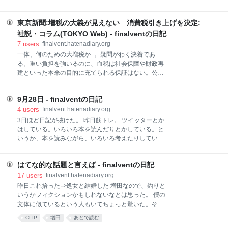
算の半分近くに及ぶ。 最大の原因は、高齢化に伴う社
で、大企業の景況感は大きく改善し、リーマン・ショ
会保障費の伸びだ。医療や年金、介護の財源は、保険
ック前の水準に戻った。だが、今後はペースが鈍ると
料や窓口負担だけでは足りない。国や自治体が多額の
東京新聞:増税の大義が見えない 消費税引き上げを決定:
みられる。 コアコアCPIが低迷しデフレが継続してい
予算を投じており、国の社会保障費は年に１兆円ほど
るなかで消費税増税をすれば、明白に経済は低迷す
社説・コラム(TOKYO Web) - finalventの日記
膨らみ続ける。 将来の世
る。不透明なのは、どこまで落ち込むかということ。
7
users
finalvent.hatenadiary.org
さらに懸念されるのは雇用情勢だ。８月の失業率は３
一体、何のための大増税か−。疑問がわく決着であ
か月ぶりに４％台に上昇し、サラリーマンの給与も減
る。重い負担を強いるのに、血税は社会保障や財政再
少が続いている。 首相は、「大胆な経済対策を果断に
建といった本来の目的に充てられる保証はない。公共
実行し、景気回復のチャンスを確実にする」と述べ
事業などのばらまきを可能とする付則が消費増税法に
た。 これは全面的に間違いではないが、雇用情勢の改
加えられたためだ。肝心の社会保障改革は不安が先に
善の基本はデフレ回復に後続すること。だから、まず
9月28日 - finalventの日記
立つ内容となり、増税のための巨額の経済対策に至っ
デフレの解消が重要だった。 首相の主導で実効税率引
ては財政再建に矛盾する。増税の意義がまったく見え
4
users
finalvent.hatenadiary.org
き下げに道筋をつけた意味は大きい。 ただし、消費税
ないのである。 安倍さんもその矛盾はわかってはいる
3日ほど日記が抜けた。 昨日筋トレ。 ツイッターとか
を増税する一方で、企業
のだろうけど。 本来なら「社会保障改革のために財源
はしている。いろいろ本を読んだりとかしている。と
がこれだけ必要となり、そのために消費税を何％引き
いうか、本を読みながら、いろいろ考えたりしてい
上げる必要がある」と国民に理解を求めるのが筋であ
て、けっこう長時間が過ぎていることがある。昔の自
る。財政再建を理由に、先に増税ありきの財務省が描
分のようでもある。 体調はぼちぼちに戻る。 筋トレを
くシナリオに乗るから齟齬（そご）を来すのである。
はてな的な話題と言えば - finalventの日記
開始してから4か月が近づくが、風邪を引いてない。
消費税増税の理念は変質し、国民に負担を求める大義
先日の小発作を除くと、この数年のような死ぬ騒ぎも
17
users
finalvent.hatenadiary.org
も失ってしまったといっていい。 それもそうなのだ
なくすごせている。身体の形も40代ころに近いような
昨日これ拾った⇒処女と結婚した 増田なので、釣りと
が、それだと20%くらいの議論になり、その前にデフ
気がする。夏の前に買った細めのジーンズが難なく着
いうかフィクションかもしれないなとは思った。 僕の
レ脱却が課題になる。 さらに
れる。すこしゆるいくらい。 56歳。よく生きてたもん
文体に似ているという人もいてちょっと驚いた。そう
だと思うし、なんとなくこれからも生きているような
いえば、ブログのほうで、「いつも」こいつはうだう
CLIP
増田
あとで読む
気もしてくる、というか、なんか年齢のことを忘れて
だ書くと批判していた人がいたが、僕の文章は「いつ