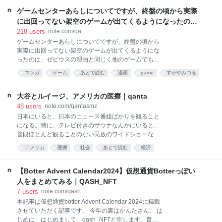
トは、一般的な「企業サイトとして分かりやすいか」
けでウェブサイトを手軽に公開できる、とっても便利
「情報へ最短でたどり着けるか」という観点だけで見
ゲームセンターあらしについてですが、終盤の頃から実際
で安定したホスティングサービスだ。私なんかは、
ると、何が良いのか分かりにくいと思います。 それよ
Vercelない頃ってどうやってたんだっけ？ くらいにな
に出回ってない架空のゲームが出てくるようになったの
り、『TBWAという会社が何を価値としているか』か
ってしまって、もうVercel以前には戻れない。皆さん
は、ゼビウスの理由と同じく他のゲームでも個々の世界観
218
users
note.com/qa
ら見ると理解しやすいです。 TBWAのブランド哲学の
の中にも、Vercel大好きな方々がたくさんいらっしゃ
が反…｜すがやみつるさんの回答
ゲームセンターあらしについてですが、終盤の頃から
るんじゃなかろうかと思う。 で、このVercel、つくっ
実際に出回ってない架空のゲームが出てくるようにな
たものを公開すると、https://○○○.vercel.app（○○○はい
ったのは、ゼビウスの理由と同じく他のゲームでも
ろんな文字というか、Githubのリポジトリ名が入った
個々の世界観が反映されるようになったからだったん
マンガ
ゲーム
あとで読む
漫画
game
すがやみつる
りする）という独自サブドメインが自動発行されて、
でしょうか？ ギャラガ、ドンキーコングJr.、ペン
そのドメインで公開がされる。 これが怖い、という
history
ネタ
創作
comic
ゴ、Mr.Doあたりなら問題ないように思うんですが
か、あまりにも手順が手軽すぎるがゆえに、
（この辺をプレイしてるあらし達が見たかった） 「ゼ
大谷とルイージ、アメリカの医療｜qanta
ビウス」の登場が『ゲームセンターあらし』を終わら
48
users
note.com/qantasmz
せる契機になったのは事実です。他のゲームも独自の
日本にいると、日本のニュース番組ばかりを観ること
世界観を持つようになっており、その世界観を壊すこ
になる。特に、テレビ付きのサウナなんかにいると、
とに抵抗を覚えるようになっていたからです。当時、
普段ほとんど観ることのない民放のワイドショーなん
ゲームには著作権が認められていませんでしたが、す
かを観ることにもなる。 とにかく、どこのチャンネル
アメリカ
医療
社会
あとで読む
経済
でにプログラムには著作権が認められ、「パックマ
も、どこの番組も大谷選手のニュースばかりやってい
ン」も係争中で翌年「映画の著作物」として著作権が
る。大谷選手がとてもすごい人であることは否定しな
認められていました。 そういう時代でしたので、オリ
いけど、そりゃこんなんじゃテレビも観なくなるし、
【Botter Advent Calendar2024】仮想通貨Botterっぽい
ジナルの世界観を改変することについて疑問を抱くよ
おろちんゆーチャンネルも200万人を突破するわけ
人をまとめてみる｜QASH_NFT
うになっており、既存のゲーム
だ。 一方で、毎日アメリカのニュースをpodcastで聴
7
users
note.com/qash
いていると、シーズンオフだし、大谷選手はあんまり
本記事は仮想通貨botter Advent Calendar 2024に掲載
出てこないしデコピンも全く出てこない。ここ最近の
させていただく記事です。 今年の裏はかんたさん。 は
ニュースはLuigi Mangioneさん一色だ。ルイージ・マ
じめに はじめまして。qash_NFTと申します。普段