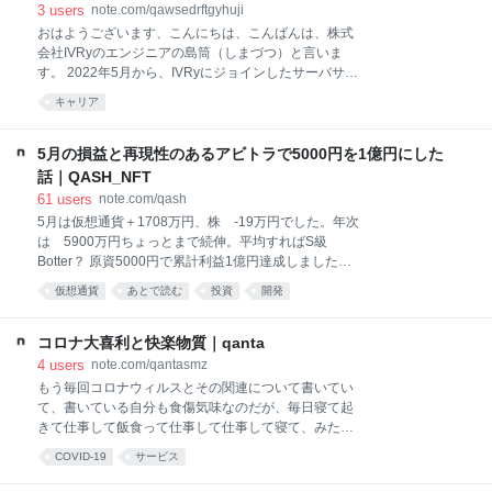
○○という自動運用してくれる会社が最強AIを使ってト
3
users
note.com/qawsedrftgyhuji
レードしてくれる、みたいな金融商品取引法も考えて
おはようございます、こんにちは、こんばんは、株式
いないような案件も多いです。 （例：最近死者もでて
会社IVRyのエンジニアの島筒（しまづつ）と言いま
しまったアービトラージ関連の案件） これらはほとん
す。 2022年5月から、IVRyにジョインしたサーバサイ
どが詐欺に近いものです。なぜ、そういう情報ばかり
ドのエンジニアです。 自己紹介広島出身で、2000年
溢れているのかを考察するために、情報源について以
キャリア
からサーバサイドのエンジニアをしており、Railsを得
下のように分類します。 (*偏見に満ち溢れています
意とし、インフラも少し齧ってます。 システムエンジ
し、網羅的なものではな
ニアになった2000年当時は、インターネット、モバイ
5月の損益と再現性のあるアビトラで5000円を1億円にした
ルサービスの過渡期で、インターネット技術が凄いス
話｜QASH_NFT
ピードで進化していました。 その過渡期の中、大小多
61
users
note.com/qash
数のシステム開発に関わっていましたが、iPhoneが発
5月は仮想通貨＋1708万円、株 -19万円でした。年次
売され日本へ進出したあたりから、更なるスピードで
は 5900万円ちょっとまで続伸。平均すればS級
進化するインターネット業界で、今まで以上に多様な
Botter？ 原資5000円で累計利益1億円達成しました。
システムに関わりたいとフリーランスとして独立しま
ちゃんと集計したら1.1億稼いでいたらしく、今月どこ
した。 前述にある多様なシステム関わりたいという思
仮想通貨
あとで読む
投資
開発
かのタイミングで億を超えていました。 ここまで5年
いに加え、実家が米農家で、農業をITの力で改善した
弱かかりました。まあ、実際触っていたのは
いという思いから、春から秋にかけては広島
2017/11~2018/4と、2021/6~なので実際のトレード期
コロナ大喜利と快楽物質｜qanta
間だと2年弱でしょうか。仮想通貨は夢があります
4
users
note.com/qantasmz
ね。 反り立つ壁のような利益-時間の図 まあ、税金
もう毎回コロナウィルスとその関連について書いてい
を30ミリ払う必要があるので、あと60ミリくらい稼が
て、書いている自分も食傷気味なのだが、毎日寝て起
ないと税抜き後に億残りません。税金はクソ！！！
きて仕事して飯食って仕事して仕事して寝て、みたい
2017年時点では大学院生で、限界系な生活をしていま
な同じ生活を繰り返していても、世界の興味深い変化
COVID-19
サービス
した。親は破産寸前、実家は売り飛ばされていたの
に触れていろいろ考えちゃったりするのが今の時代な
で、仕送りも帰るところもなく、研究室に雇ってもら
わけで、しばらくすると書くか、ということが出てく