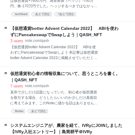
は仮想通貨+7600万円、為替差損（ヘッジ）-700万
への参入 とあるDiscordで話していると、某BCGが
円、株-170万円でした。ヘッジするべきではなかっ
ブロックチェーンを作り、そこにDEXがLaunchされる
た・・・。 2022の損益 わさわさしているのは
techfeed
あとで読む
*あとで読む
ぞ！という情報を教えていただきました。 ガスが安い
Cryptactをそのまま読み込んだため 本年度はバブル
チェーン（1Gweiかつ基軸通貨が10円、1TX0.0001円
崩壊イベント（LUNA、FTX)があり、BTC価格も低迷
程度）かつFlashswapが使用可能（
したので、トレードをする人はかなり大変だったので
【仮想通貨botter Advent Calendar 2022】 ABIを使わ
はないでしょうか。 非バブル期はお祈りロングや高
ずにPancakeswapでSwapしよう｜QASH_NFT
APRステーキングはもれなく死ぬので、安定した収益
3
users
note.com/qash
を出すのは結構難しかったと思います。 個人的には娘
【仮想通貨botter Advent Calendar 2022】 ABIを使
の世話をしつつ仕事もしつつbotもやるのは死にそうな
わずにPancakeswapでSwapしよう 本記事は仮想通貨
ほど大変でしたが、累計利益も1億円を超え、一つの
botter Advent Calendar 2022に掲載させていただく記
目標を達成した気がしています。 本Noteを読むに当た
事です。 はじめに はじめまして。qash_titと申しま
っての注意事項 長いです。ごめん。そして専門的な
す。普段はBOTを用いたアービトラージを主体とし
用語が多いです。 多分こんな感じになる人がほとんど
仮想通貨初心者の情報収集について、思うところを書く。
て、クラウド代とメンタルを溶かしながら戦っており
かと思います。やっている人にしか
ます。 今年度は、仮想通貨botter Advent Calendar
｜QASH_NFT
2022に参加させていただきました。 昨年度の仮想通
7
users
note.com/qash
貨botter Advent Calendar 2021では、良質な記事（ポ
某所で少しだけ話題になっていた、初心者が仮想通貨
エム）や気づきなどがあり、参加しなかったことを後
を取引する場合、どうしたらいいのか少しだけ真面目
で後悔しました。 私も最近はNoteや弊ブログでポエム
に考えてみます。このNoteに儲かる話はありません。
を書いているので、良かったら読んでみてください。
結論は、「Hashhubの全記事読んで、100円くらいの
Botter
あとで読む
過度に利益志向にならないように、とのことなので、
原資で色々触るのが良い」です。（https://hashhub-
絆チェーンのブリッジを止めたり
research.com/） 情報収集関連 巷には○○という仮想
通貨（草コイン）が上がる、とか、年利100万％だか
システムエンジニアが、農家を経て、IVRyにJOINしました
ら今すぐ買え！みたいな情報が溢れています。また、
【IVRy入社エントリー】｜島筒耕平＠IVRy