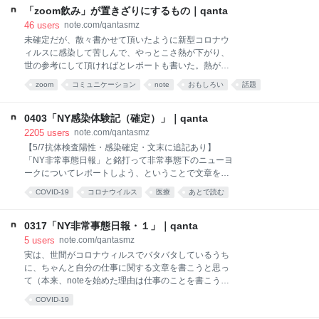
った給料（8万円くらい）で暮らしていました。 そも
る。どうせ、この記事の一番上にも「新型コロナウイ
「zoom飲み」が置きざりにするもの｜qanta
そも高校に行くのも反対されていたの
ルスに関係する内容の可能性がある記事です。」の注
46
users
note.com/qantasmz
意書きが自動表示されるのだろう。 BASSDRUMで一
未確定だが、散々書かせて頂いたように新型コロナウ
緒に活動しているsiroの松山さんを通して、この「み
ィルスに感染して苦しんで、やっとこさ熱が下がり、
んマスファクトリー」プロジェクトについて何か書く
世の参考にして頂ければとレポートも書いた。熱が下
ご相談を頂いた。松山さんのことは愛しているし、主
がってから１週間で完全に仕事も再開し、自宅のデス
zoom
コミュニケーション
note
おもしろい
話題
催されているのも以前、自分が主催するイベントにご
クで愚直に仕事をする生活も２週間となった（この２
登壇頂いたTOKYO LIGHTING DESIGN、照明デザイナ
あとで読む
週間、わりと新しい生活スタイルを採用したところ、
ーの矢野大輔さんだ。 マスク不足が話題になる（い
非常に効果が上がったのでそれはまたすぐに別途書け
0403「NY感染体験記（確定）」｜qanta
や、楽天で買えるぞ！ みたいな話もある。ニューヨー
れば良いと思う）。 で、徐々に療養モードからも脱却
2205
users
note.com/qantasmz
ク
し、遅ればせながらついに「アレ」をやる機会が訪れ
【5/7抗体検査陽性・感染確定・文末に追記あり】
てしまった。寝込んで回復して社会復帰したら結構市
「NY非常事態日報」と銘打って非常事態下のニューヨ
民権を得てしまっていた「アレ」。すなわち「zoom飲
ークについてレポートしよう、ということで文章を書
み」だ。 療養モードでもソーシャルメディアは見てい
いていたのが３月17日から19日までの３日間。無観客
COVID-19
コロナウイルス
医療
あとで読む
たので、徐々に「zoom飲み」が浸透していく感じはリ
開催となった大相撲春場所も後半に差し掛かる頃だっ
アルタイムに追っていた。しかし、どうにも、素直に
新型コロナウイルス
症状
note
家族
コロナ
社会
た。この段階ではまだ外出禁止令的なことにはなって
「いいっすねー」と言えない自分がいた。人が「zoom
おらず、しかし数日中にそういう状態になるだろうと
0317「NY非常事態日報・１」｜qanta
飲みしたよ！」なんて言ってスクリーンショットや、
言われているくらいのタイミングだった。 3/19時点で
5
users
note.com/qantasmz
たぶん結構、部屋
のニューヨーク市（州ではなく、市）の感染者数は
実は、世間がコロナウィルスでバタバタしているうち
1,871名。学校はすべて休校になっていたが、完全な
に、ちゃんと自分の仕事に関する文章を書こうと思っ
リモート授業はこの段階では始まっていなかった。日
て（本来、noteを始めた理由は仕事のことを書こうと
を追うごとに非常事態の深刻度が大きくなっていく、
思っていたからなのだ）、短期集中で仕事関係連載を
COVID-19
そんな非常事態を目の当たりにして、「これは書かな
やろうと思って準備していたのだが、そうこうしてい
きゃ」なんて思い、文章を書き始めたものだ。実際、