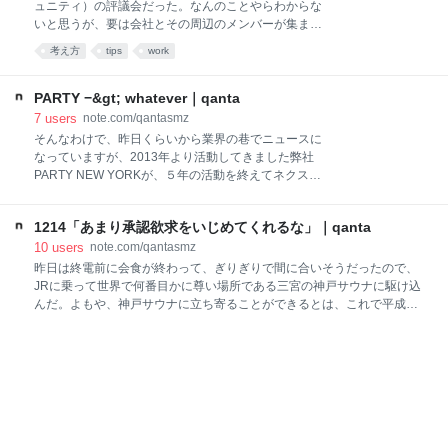
は2016年の11月6日だ。この日はうちの結婚記念日で
ュニティ）の評議会だった。なんのことやらわからな
もある。ゆえに、ここ２年、結婚記念日が来るたび
いと思うが、要は会社とその周辺のメンバーが集まっ
に、同時にこの事故を思い出して辛くなる。 しかし、
て議論する会議で、今日の会議は本当に良い会議だっ
考え方
tips
work
私たちのような、体験装置やインスタレーションをつ
た。皆さん本当に偉い、尊い、すごい人たちで、自分
くる者、あるいは体験を通して何かを表現したり伝え
がこの中で仕事をさせてもらえていることが光栄すぎ
たりするような類の人間は、折に触れてこの事故を思
て気がおかしくなりそうだ。あんまりやると心身の調
PARTY −&gt; whatever｜qanta
い出して辛くなり、暗澹たる気持ちになるべきだ。 こ
子を崩すので、ニューヨーク時間の夜の12時以降と朝
7
users
note.com/qantasmz
の事故について軽々しいことを言ってはいけないが、
の9時前はミーティングを入れないようにしている
そんなわけで、昨日くらいから業界の巷でニュースに
この事故
が、それでもどうしても発生することがある。朝早い
なっていますが、2013年より活動してきました弊社
ミーティングの場合は、ギリギリに起きると絶望的な
PARTY NEW YORKが、５年の活動を終えてネクスト
気分になるので、どんなに寝ていなくても１時間前に
ステップを踏み出すことになりました。 いや、基本的
は起きてコーヒーを挽くであるとか、抹茶を点てるで
には屋号が変わるだけです。オフィスも変わりませ
あるとか、無理くり活動を開始しておくと、生活の中
1214「あまり承認欲求をいじめてくれるな」｜qanta
ん。仕事も切らずに継続します。 「whatever」という
に自然に発生したミーティングとして処理できるので
名前になります。東京のdot by dot社と合体して
10
users
note.com/qantasmz
良い。 今日も日記を書かなくてはいけないが、昨日紹
whateverになるよ、ということです。PARTY NYの台
昨日は終電前に会食が終わって、ぎりぎりで間に合いそうだったので、
介した川村さんの記事が思っ
湾オフィスであるPARTY Taipeiもwhatever化します。
JRに乗って世界で何番目かに尊い場所である三宮の神戸サウナに駆け込
命名の趣旨とか、ビジョンのようなものは、生煮えな
んだ。よもや、神戸サウナに立ち寄ることができるとは、これで平成と
ところもあるわけですが、CEOをやる元dot by dotの
いう時代に思い残すことはない。 そして朝から東京にトンボ帰りして、
富永とCCOをやる元PNYの相方の川村がいろいろ書い
またずっと人に会っていた。全体的に私のする話に関心を持っていただ
ているのでそちらをご参照ください。私はもう１つの
いてありがたい。なかなか手は動かせないが、楽しいなあと思う。 渋谷
チームであるBASSDRUMもありますので、whatever
の駅で、ホンダのかっこいい広告を見た。たぶんきっと日本では話題に
にはニューヨークベースの１CDとして
なっているのだろうけど、「承認欲求」とかそっち系のフレーズに打ち
消し線をひいてあるあれだ。あれはとても意思が強くてカッコいい、質
実剛健さを持った広告だとは思うが、私個人としては、結構「ウッ」と