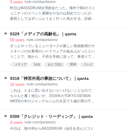
った。やった。あとは国内線だからパスポートを提示
3
users
note.com/qantasmz
の日記は、同じ業界の人じゃない人が結構読んでくれ
するというリスクなしに、運転免許証で行ける。 東京
昨日はBASSDRUM台湾総会だった。海外でBDのコミ
ているのだな」と理解している。の
→ロサンゼルスの移動時間と、この入国のひどい並び
ュニティのイベント展開をやるのは初めてだったが、
時間とを合わせて、ずっと、溜めていた連載原稿４本
最初としてはずいぶんうまく行った気がする。詳細は
くらいを並行して書き続ける。私の場合、真面目な原
BASSDRUMのnoteでレポートを書かなくてはいけな
稿はスマホではちゃんと仕上げられないので、あくま
いが、ちょこちょこ呼んだ技術職ではない方々が結構
で仕上げの前段階の作業をやっただけだが、ここまで
0329「メディアの高齢化」｜qanta
面白がっていて、わりと次のイベントの話につながっ
やっておくと後は書くだけなので、ひとたび落ち着い
たりとかしそうでとても良かった。 BASSDRUMはす
59
users
note.com/qantasmz
た作業環境にたどり着ければ、あんまし時間がかから
ごくイベントが多い会社・コミュニティなので、こう
ずっとやっているニューヨークの新しい美術館用のサ
ない。漫画でいうとネームまではできているような感
いう、構成員総出で海外に行くような催しが結構ある
イネージの仕事用のハードウェアが組み上がったとい
じだ。 この日記を毎日書いてい
が、１月のラスベガス以来、AirBnBで家を借りてみん
うことで、朝から、子供を学校に送って、車借りてニ
なで泊まる、みたいな流れになっている。私はわり
ュージャージーの倉庫に向かう。私の方の機材を乗せ
メディア
社会
あとで読む
野球
テレビ
と、仕事は殺伐としたチームでやるのが良いと思って
るために自宅前に車を駐めて荷物を取りに行ったら、
きたのだが、特に私は海外でもあるし、このようにた
駐めていた車がレッカー移動されかかっていて、必死
まにがっつり顔を合わせるのは尊いことだなとは思
に弁解して止めてもらったが、罰金を$60も取られ
0318「神宮外苑の事故について」｜qanta
う。 社員旅行とかあんまり行ったことないし、わりと
た。そしてなんかすごい怒られた。まじでつらい。 倉
16
users
note.com/qantasmz
そういうものから逃げて生きてきたんだが、社員旅行
庫に行って、ディスプレイのリフレッシュレートの件
これは、たまに思い出さないといけないことなので、
というの
でひとしきりもめるという、いつもの儀式を終えて、
ちゃんと書く他ないが、2016年のTOKYO DESIGN
初めて本番用のでかい4Kディスプレイに映してみた
WEEKの木のジャングルジムの火災で５歳の男の子が
が、ものすごくでかくて感動した。設営ものはこうい
亡くなった事故の関係者が書類送検されたそうだ。ニ
う瞬間が一番いい。６月には美術館がオープンする
ュース記事には、ジャングルジムの写真が載っている
が、ニューヨークの美術館に自分のつくった何かが常
0308「クレジット・リーディング」｜qanta
からリンクは載せない。誰かが言っていたが、あのジ
設される（もちろん作品としてではないけど）という
ャングルジムは、人が亡くなった現場の写真だ。軽々
4
users
note.com/qantasmz
のは、なかなか嬉しいことだし、がんばろうと思っ
しく見るようなものではない。 この事故が発生したの
今日は、朝６時からBASSDRUM（会社を含んだコミ
た。あと、ofFbo最強だ。 昨日