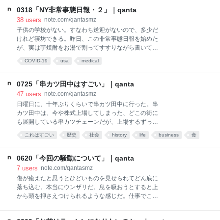
るうちに私の住んでいるニューヨークが結構えらいこ
それから約２週間経過しつつあるいま、ニューヨーク
とになってきた。日本もわりとえらいことになってい
0318「NY非常事態日報・２」｜qanta
の街は歴史上類を見ない封鎖状態となり（厳密には完
るのだけど、ニューヨークも負けず劣らずえらいこと
38
users
note.com/qantasmz
全には封鎖にはな
になっている。 ２ヶ月前に「NY子育て日報」という
子供の学校がない。すなわち送迎がないので、多少だ
連載をここでやっていて、いろんな方にお読み頂いた
けれど寝坊できる。昨日、この非常事態日報を始めた
のだが、それを書いていたのがちょうど大相撲初場所
が、実は芋焼酎をお湯で割ってすすりながら書いて、
の真っ最中。そして今は春場所の真っ最中だが、当時
そこそこ酩酊して公開したので、朝起きたらちょこち
COVID-19
usa
medical
は本当に全く想像していなかったというか、世の中こ
ょこ通知が来ていて、「あ、どうしようか迷ってたけ
んな短期でここまで急展開しちゃうのか、という話
ど結局書いて公開しちゃったのか・・・」と思った。
で、当時はまさか、春場所が無観客で客が誰もいない
したがって今日も書かなくてはいけない。 起きる前
0725「串カツ田中はすごい」｜qanta
ところで白鵬が相撲取ってる状態になるとは露ほども
に、妻が長女を連れて２ブロック離れたスーパーに買
47
users
note.com/qantasmz
予想しなかった。 いや、そも
い物に行くという。普段はこのスーパーは使わずに
日曜日に、十年ぶりくらいで串カツ田中に行った。串
Whole Foods MarketとかTrader Joes（トレジョ）に
カツ田中は、今や株式上場してしまった、どこの街に
行くのだが、それは学校の近くにあるからついでに寄
も展開している串カツチェーンだが、上場するずっと
っていたところもあるし、このご時世でどの棚も空っ
前に、１号店が開店してすぐに、何回か行っていた。
これはすごい
歴史
社会
history
life
business
食
ぽで、かつめっちゃ混んでいるらしいので、不人気な
１号店は、世田谷通り沿いの自宅の結構近くにあり、
近所のスーパーで済ますことにしている。 もちろんこ
あとで読む
馴染み深いこんな近所で、ガチの串カツが食えるよう
のスーパーも普段より全然混んでいるのだが、私も一
になったのか、素晴らしいなと思って食いに行った。
0620「今回の騒動について」｜qanta
昨日行った感じ、そんなにいろいろ欠品している感じ
しばらくして「店舗増えてきたなー」などと思いなが
7
users
note.com/qantasmz
では
らニューヨークに移住してしてしばらくすると、2016
傷が癒えたと思うとひどいものを見せられてどん底に
年にマザーズに上場して、今年は東証一部に上場した
落ち込む。本当にウンザリだ。息を吸おうとすると上
らしい。すごい。世田谷通りの小さい、場末感すらあ
から頭を押さえつけられるような感じだ。仕事でこん
る（しかし活気はあった）串カツ屋が東証一部上場っ
な惨めな思いをするのは数年ぶりだと思うし、この、
ていうのはにわかに信じがたい。 長男がまだ１歳だっ
金属の味みたいのは一生忘れないのだろう。そういう
たころ、看護師である妻が夜勤で、何か食いに行こう