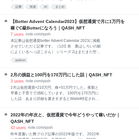
ンジオーニで良いのか。とにかくこの人のニュースば
はBOTを用いたアービトラージを主体として、クラウ
っかりやっている。 このルイージは誰なのかという
記事
投資
AI
まとめ
ド代とメンタルを溶かしながらお金拾いしておりま
と、ニューヨークの路上で、ユナイテッドヘルスケア
す。 日本人でBOTを使って仮想通貨の何かしらの取引
のブライアン・トンプソン社長を銃撃して暗殺した人
をする人はどれくらいいるのか、どのような方法でお
【Botter Advent Calendar2023】仮想通貨で月に1万円を
物だ。こ
金を増やしているのか気になったので、公開情報
稼ぐC級Botterになろう｜QASH_NFT
（Twitter,Note,Zenn,Mediumなど）から読み取れる情
7
users
note.com/qash
報を約200人分まとめてみました。 例えば、Twitterで
本記事は仮想通貨botter Advent Calendar 2023に掲載
はBotter lang:ja since:2022-01-01 until:2024-11-01
させていただく記事です。（12/2 表 裏はしろいの鯖
という感じの条件で引っかかった今でも活動していそ
によくいるへっぽこさん） シリーズ 2はまだまだ空い
うな人を抽出しました。 特に特別なツールは使わず、
てますよ！ 仮想通貨botterアドベントカレンダー2023
手動でまとめていったので、間違っていたらごめんな
python
に参加しました#botは儲からないからやめた方がいい
https://t.co/2graakuF3M — へっぽこ野郎.lens⚙🌊📘
(🌸, 🌿)🛡️⚔️ (@CryptoHamHepyar) December 1, 2023
2月の損益と100円を170万円にした話｜QASH_NFT
はじめに はじめまして。qash_NFTと申します。普
3
users
note.com/qash
段はBOTを用いたアービトラージを主体として、クラ
2月は仮想通貨+210万円、株+51万円でした。夜勤と
ウド代とメンタルを溶かしながらお金拾いしておりま
早番と子育てで消耗しています。 100円を170万円に
す。 今回は、仮想通貨取引においてC級Botter(月に1
した話 あまり詳細を書きすぎるとWallet特定される
万円稼ぐBotter）になるには？というのを真面目に考
なあ、と思ったので、トークン名については基軸通貨
えてみる記事です。（稼げるとは言っていない） 仮想
とかBCG用トークンみたいな感じで濁します。 概要と
通貨の
2022年の年次と、仮想通貨で今年どうやって稼いだか｜
しては、Defillamaにすら載っていない超魔界チェーン
でFlashswapを用いたAtomic Arbを行い、ガス代とし
QASH_NFT
て持っていった100円分の仮想通貨を増やした感じで
43
users
note.com/qash
す。 原資がなくても超魔界でお金を拾うパターンは得
昨年度書いた弊ブログ記事の2022年版です。 2022年
意分野で、今回もミリ取れたので満足です。 チェーン