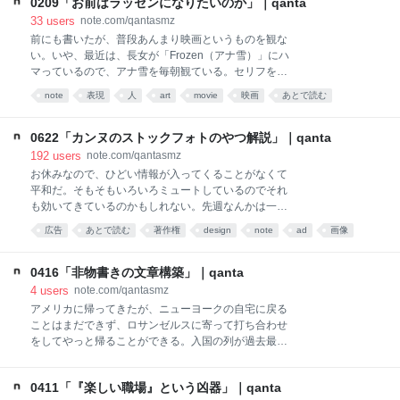
0209「お前はラッセンになりたいのか」｜qanta
のを忘れないで怨みで前に進む人なのだから仕方がな
と思って、ベビーカーを押して開店してすぐの世田谷
い。カシューナッツを食っても、抹茶を飲んでも、金
33
users
note.com/qantasmz
の１号店に行った。そのときお店には客が私と長男し
属の味がする。 さすがに何も書く気にならないが、今
前にも書いたが、普段あんまり映画というものを観な
かいなくて、長男が椅子で
日ふとしたことから、最近女性を殴って無期限活動停
い。いや、最近は、長女が「Frozen（アナ雪）」にハ
止になったYouTuberの方の謝罪動画を目にして、その
マっているので、アナ雪を毎朝観ている。セリフをち
おすすめ動画をたどっていて、「今回の騒動につい
ょこちょこ覚える程度には観ている。つまり毎朝映画
note
表現
人
art
movie
映画
あとで読む
て」というタイトルで、YouTuberの方が不祥事とか
を観ている。しかし基本的に自分から積極的には観な
を、白背景の空間で正装してお詫びするのが謎のフォ
い。とはいえ全く観ないわけではないので、いっちょ
ーマットになっていることを知った。 私自身、つらい
前に好きな映画もあれば嫌いな映画もある。アナ雪は
0622「カンヌのストックフォトのやつ解説」｜qanta
ことが多いので、ニューヨークの地下鉄に乗りなが
最高だ。 中でも、今まで自分が観た中で一番嫌いな映
192
users
note.com/qantasmz
ら、いろんな人の「今回の騒動について」をたくさん
画というのははっきり１つあって、それは何かという
お休みなので、ひどい情報が入ってくることがなくて
見ていた。自分より
と、これは議論を呼びがちなので書くの面倒くさいの
平和だ。そもそもいろいろミュートしているのでそれ
だが、デミアン・チャゼル監督の「セッション！（原
も効いてきているのかもしれない。先週なんかは一歩
題：Whiplash）」だ。あくまで私の主観というか私の
も家の外に出る気がしないほどひどい気分の週末だっ
広告
あとで読む
著作権
design
note
ad
画像
都合であることをお断りした上で自分の感想をそのま
たのだが、今日は筋トレもちゃんとやったし、午後に
ま言うと、この映画はクソだ。何でクソなのかという
copyright
は近所の公園に子供たちを連れて行った。今日もニュ
と、ただの退屈な映画だったら良いのだが、この映画
ーヨークは晴れていて、６月だから水遊び場では放水
0416「非物書きの文章構築」｜qanta
は私にとって非常に大切な概念である「ジャズ」に対
が始まっていた。 公園で遊ぶ子供たちを横目に、つい
4
users
note.com/qantasmz
する誤解と使い捨
つい調べてしまったのが、数日前に触れたカンヌ国際
アメリカに帰ってきたが、ニューヨークの自宅に戻る
クリエイティビティーフェスティバル（広告賞）の受
ことはまだできず、ロサンゼルスに寄って打ち合わせ
賞作品でストックフォトが使われていたという問題
をしてやっと帰ることができる。入国の列が過去最大
だ。私はもともと広告の領域で仕事をしていたし、今
に長くて、ガチで２時間半かかった。半端なく長い。
もちょこちょこやっているのでこれは自分の業界の話
打ち合わせにも遅れるわ、散々だったが、とにもかく
ではあるのだが、数日前にカンヌのことを書いてみた
0411「『楽しい職場』という凶器」｜qanta
にも、アメリカに入国成功した。パスポートを守りき
らそれなりに反応が少なかったので、「あ、たぶんこ