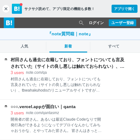
サクサク読めて、
アプリ限定の機能も多数！
アプリで開く
c
l
o
ログイン
ユーザー登録
s
e
『note質問箱｜note』
人気
新着
すべて
村田さんも過去に在籍しており、フォントについても言及
されていた（サイトの良し悪しは触れておられない）、
tbwahakuhodoのリニューアルサイトですが、個人…｜村
3
users
note.com/qa
田 俊英 / デザイナーさんの回答
村田さんも過去に在籍しており、フォントについても
言及されていた（サイトの良し悪しは触れておられな
い）、tbwahakuhodoのリニューアルサイトですが、
個人的に何が良いのか・誰にとって良いのか今のとこ
ろ理解ができず、村田さん観点ではこのサイトにどの
○○○.vercel.appが面白い｜qanta
ような意義・価値があるとお考えになるのか気になっ
ています。 なお私はアート的/インタラクティブなウェ
3
users
note.com/qantasmz
ブサイト表現を毛嫌いしているつもりはなく、最近で
開発者の皆さん。あるいは最近Claude Codeなりで開
いえばmountさん制作の阿夫利のサイトはとても良い
発行為ができるようになってデプロイなんかしてみち
なと感じています。 まず、前提としてTBWAは賞を獲
ゃおうかな、とやってみた皆さん。 皆さんはきっと
れないクリエイティブ職は評価されません。 このサイ
Vercelをご存知かと思う。 GIthubに更新をpushするだ