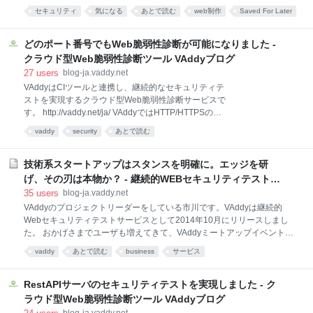
http://vaddy.net/ja 「Webディレクター」の肩書を持っ
生成する簡易クロール機能をリリースしました。 これ
セキュリティ
気になる
あとで読む
web制作
Saved For Later
ている方の出身は、営業、Webデザイナー、フロント
により、本格的にVAddyを使う前にまずはVAddyの検
security
web
エンドエンジニア、プログラマー、新卒でそのまま
査がどういったものかということが簡単
（！）などさまざまだと思います。今回のお話は「非
どのポート番号でもWeb脆弱性診断が可能になりました -
エンジニア系Webディレクターさん」に向けたもので
クラウド型Web脆弱性診断ツール VAddyブログ
すので、技術系Webディレクターの方はそっとタブを
27
users
blog-ja.vaddy.net
閉じてください（笑） さて、非エンジニア系Webディ
VAddyはCIツールと連携し、継続的なセキュリティテ
レクターの皆様のうち、「SQLインジェクション」
ストを実現するクラウド型Web脆弱性診断サービスで
「クロスサイトスクリプティング」などの用語はどれ
す。 http://vaddy.net/ja/ VAddyではHTTP/HTTPSの
くらいご存知でしょうか。また、Webアプリケーショ
Webアプリケーションに対して脆弱性検査が可能とな
ンの受け入れテスト（動作確認）を行う際、アプリケ
vaddy
security
あとで読む
っていますが、ポート番号は80番と443番のみとなっ
ーションの脆弱性まで意識されている方はどれくらい
ていました。 VAddyのスキャンはテストサーバに対し
いらっしゃいますでしょうか？ 私の印
て行うため、80番、443番以外を使っているケースが
技術系スタートアップはスタンスを明確に。エッジを研
あり、今回任意のポート番号へのスキャンに対応しま
げ、その刃は本物か？ - 継続的WEBセキュリティテスト
した。 サーバ登録時に、オプション項目でPort
VAddyブログ
35
users
blog-ja.vaddy.net
Numberという項目があるので、そこに任意のポート
VAddyのプロジェクトリーダーをしている市川です。VAddyは継続的
番号（例えば8443など）を指定してサーバ登録しま
Webセキュリティテストサービスとして2014年10月にリリースしまし
す。 サーバの登録が完了すると、Server Nameの欄に
た。 おかげさまでユーザも増えてきて、VAddyミートアップイベントも
登録したサーバ名:ポート番号という形で表示されま
キャンセル待ちが出るほど盛況です。 VAddyミートアップやユーザヒア
す。 後はそのポート番号を含んだURLをクロール情報
vaddy
あとで読む
business
サービス
リングなどを通して、VAddyへの色々な要望や期待を寄せてもらえるよ
として登録すれば、そのポートに対してスキャン
うになり、とても良いサービスを生み出せたかなと感じています。ユー
ザと話をしていくうちに、我々のサービスのスタンスをもっと明確にし
RestAPIサーバのセキュリティテストを実現しました - ク
たほうが良いのではないかと感じるようになってきました。 というの
ラウド型Web脆弱性診断ツール VAddyブログ
も、ユーザごとに要望が異なっており、それらを全て実装してしまうと