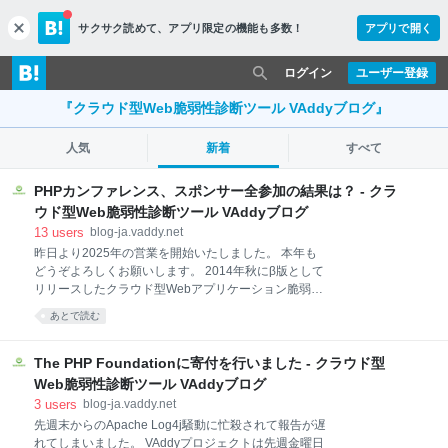
サクサク読めて、
アプリ限定の機能も多数！
アプリで開く
c
l
o
ログイン
ユーザー登録
s
e
『クラウド型Web脆弱性診断ツール VAddyブログ』
人気
新着
すべて
PHPカンファレンス、スポンサー全参加の結果は？ - クラ
ウド型Web脆弱性診断ツール VAddyブログ
13
users
blog-ja.vaddy.net
昨日より2025年の営業を開始いたしました。 本年も
どうぞよろしくお願いします。 2014年秋にβ版として
リリースしたクラウド型Webアプリケーション脆弱性
診断ツール『VAddy』は、無事に11年目を迎えること
あとで読む
になりました。VAddyは、自社で開発から販売までを
手掛けた初の製品であり、ビットフォレストにとって
もチャレンジングな存在です。 リリース当初、販売や
The PHP Foundationに寄付を行いました - クラウド型
マーケティングについては手探りの状態でした。当時
Web脆弱性診断ツール VAddyブログ
は脆弱性診断ツール自体が限られた業種にしか知られ
3
users
blog-ja.vaddy.net
ておらず、ターゲット層への効果的なアプローチが難
先週末からのApache Log4j騒動に忙殺されて報告が遅
しかったのです。しかし現在では、『クラウド型Web
れてしまいました。 VAddyプロジェクトは先週金曜日