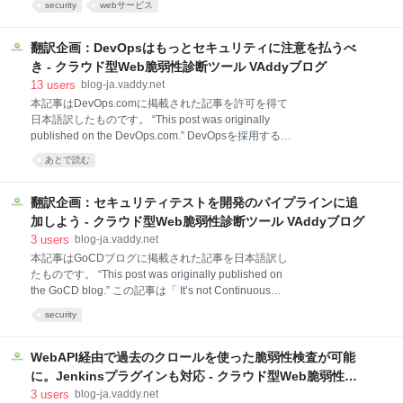
security
webサービス
クロールした情報が閲覧できます。 クロールした情報
株式会社マネーフォワードで社内のセキュリティを担
は、該当画面のURLと、HTTPメソッド(GET, POST,
当している鈴木研吾様をお迎えしました。 セッション
PUT, DELETEなど）が表示されており、どのようなシ
の様子 「VAddyの仕組み2016」 株式会社ビットフォ
翻訳企画：DevOpsはもっとセキュリティに注意を払うべ
ナリオでのクロ
レスト VAddy プロダクトマネージャー 市川 今回は
き - クラウド型Web脆弱性診断ツール VAddyブログ
ミートアップ初参加の方も多くいらっしゃったので、
13
users
blog-ja.vaddy.net
あらためてVAddyの機能やコンセプトをご説明させて
本記事はDevOps.comに掲載された記事を許可を得て
いただくとともに、最近お客様から多く問い合わせを
日本語訳したものです。 “This post was originally
頂いている詳細な脆弱性検査内容についてお話させて
published on the DevOps.com.” DevOpsを採用する組
頂きました。 【発表資料】 ・VAddyとは
織はもっとセキュリティに注意を払うべきであると、
http://www.slideshare.net/ichikaway/vaaddy-
あとで読む
Threat Inteligenceの創設者Ty Millerは提案していま
vaddyvol320160629 ・V
す。 「ここ5年ぐらいのAnonymousやLulzSecのよう
なハッカー集団の活動をきっかけに、ITセキュリティ
翻訳企画：セキュリティテストを開発のパイプラインに追
に対する主要なアプローチは変化してきており、アプ
加しよう - クラウド型Web脆弱性診断ツール VAddyブログ
リケーションのライフサイクルへの統合が強くなって
3
users
blog-ja.vaddy.net
きました。」Ty Miller氏 開発の初期段階でセキュリテ
本記事はGoCDブログに掲載された記事を日本語訳し
ィに注意が払われなければ、リリースまでに設計や開
たものです。 “This post was originally published on
発の手戻りがおこる可能性が高くなります。それは最
the GoCD blog.” この記事は「 It’s not Continuous
初からセキュリティが考慮された場合に比べて100倍
Delivery if you can’t deploy right now」というシリー
ものコストがかかることもあります。 そもそも
security
ズの第二弾です。 今回はセキュリティテストのパイプ
ラインでより一般的なツールをいくつか取り上げよう
と思います。 私の経験では、自動化されたセキュリテ
WebAPI経由で過去のクロールを使った脆弱性検査が可能
ィテストがCD（Continuous Delivery）パイプライン
に。Jenkinsプラグインも対応 - クラウド型Web脆弱性診
上に組み込まれているのをほとんど見たことがありま
断ツール VAddyブログ
3
users
blog-ja.vaddy.net