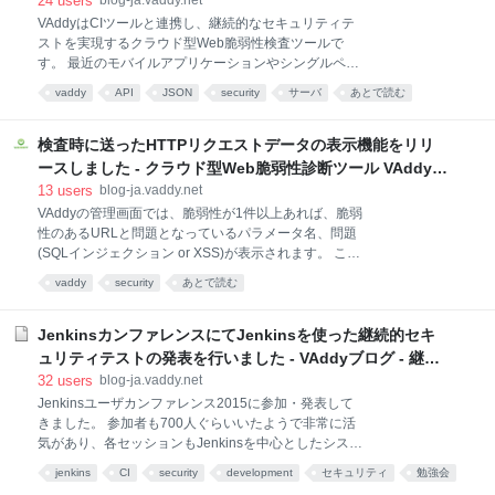
24
users
blog-ja.vaddy.net
VAddyとは何なのかがイマイチ分かりにくくなってしまい、ぱっとしな
VAddyはCIツールと連携し、継続的なセキュリティテ
いサービスに向かって行く気がしているからです。 我々はどの方向に進
ストを実現するクラウド型Web脆弱性検査ツールで
むべきか、何をして、何をしないのか、という議論を1年以上チーム
す。 最近のモバイルアプリケーションやシングルペー
ジアプリケーションのような構成ですと、APIサーバ
vaddy
API
JSON
security
サーバ
あとで読む
に対してPOST/PUTリクエストを送信する際に、パラ
メータはJSON形式というのも多くなりました。 今
回、このJSON形式の場合でも、JSONデータに含まれ
検査時に送ったHTTPリクエストデータの表示機能をリリ
るパラメータに対してSQLインジェクションの検査が
ースしました - クラウド型Web脆弱性診断ツール VAddyブ
できるようになりました。 これにて、Angular.jsや
ログ
13
users
blog-ja.vaddy.net
Backbone.js、iOSやAndroidアプリケーションと通信
VAddyの管理画面では、脆弱性が1件以上あれば、脆弱
するAPIサーバ側の検査が可能となりました。 実はAPI
性のあるURLと問題となっているパラメータ名、問題
サーバのJSONデータの検査対応はそれほど優先度が
(SQLインジェクション or XSS)が表示されます。 この
高くなかったのですが、VAddyミートアップを通して
情報があれば開発者は問題となっている箇所のソース
ユーザからの要望を頂いた結果、優先すべき項目とな
vaddy
security
あとで読む
コードが特定でき、修正が可能です。 しかし、実際に
り、すぐに実装してリリースとなりました。 このよう
どのような検査リクエストを送ったのか公開していな
にVAd
かったため、ユーザが手軽にローカル環境で再現する
JenkinsカンファレンスにてJenkinsを使った継続的セキ
ことが困難でした。 今回、VAddyのスキャンサーバか
ュリティテストの発表を行いました - VAddyブログ - 継続
ら送った検査リクエストのデータを公開することで、
的セキュリティテストへの道 -
32
users
blog-ja.vaddy.net
同じようなリクエストを手元で再現して確認に使える
Jenkinsユーザカンファレンス2015に参加・発表して
ようになりました。 VAddyのスキャンを終えて問題点
きました。 参加者も700人ぐらいいたようで非常に活
が1件以上存在する場合、下記のような検査結果の詳
気があり、各セッションもJenkinsを中心としたシステ
細画面が表示されます。 画面下のテーブル表示の箇所
ムの話から、何故CIなのかなど、多岐に渡る発表があ
で、4件の脆弱性情報が表示されており、その一番右
jenkins
CI
security
development
セキュリティ
勉強会
り刺激的でした。 我々は5分のLTで発表させて頂きま
に「Show」ボタンがありますので、それをクリック