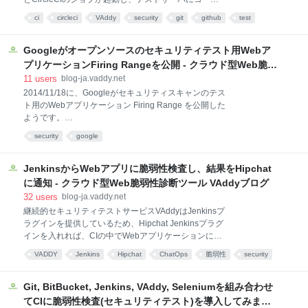
大幅に増えるため検査時間が延びることが多いです。
をデプロイ、そのテストサーバに向けてVAddyから
ci
circleci
VAddy
security
git
github
test
したがってOWASP ZAPのような検査ツールではオプ
Webの脆弱性検査を実施します。 今回は、 git push ->
ション項目の扱いとなっています。 VAddyでは、セマ
あとで読む
Unit test -> Deploy(Staging) -> VAddy test ->
ンティックURLのパターンを自動判別し、効率的な検
Deploy(Production) という流れで解説します。 Unit
Googleがオープンソースのセキュリティテスト用Webア
査を実現することで、実行
testが失敗した場合は後続の処理は行われませんし、
プリケーションFiring Rangeを公開 - クラウド型Web脆弱
VAddy testが失敗した場合も本番にコードがデプロイ
性診断ツール VAddyブログ
11
users
blog-ja.vaddy.net
されません。 こうして、ユニットテストとWeb脆弱性
2014/11/18に、Googleがセキュリティスキャンのテス
検査を定期的に実施して問題のないコードのみを本番
ト用のWebアプリケーション Firing Range を公開した
環境にデプロイできます。 前提 この記事では、
ようです。
CircleCIインスタンス内に立てたWebサーバに対して
http://googleonlinesecurity.blogspot.jp/2014/11/ready-
の脆弱性検査ではなく、Cir
security
google
aim-fire-open-source-tool-to-test.html Webアプリケー
ションのリポジトリはこちら。 Googleは内部で自動
セキュリティテストツール（コードネーム
JenkinsからWebアプリに脆弱性検査し、結果をHipchat
Inquisition）を作っていて、開発サイクルの中でそれ
に通知 - クラウド型Web脆弱性診断ツール VAddyブログ
を実行してセキュリティテストを自動化しているとの
32
users
blog-ja.vaddy.net
こと。 その内部用のセキュリティスキャンツールの評
継続的セキュリティテストサービスVAddyはJenkinsプ
価のために、XSSを中心とした脆弱性のパターンを多
ラグインを提供しているため、Hipchat Jenkinsプラグ
く含むセキュリティテスト用Webアプリケーションを
インを入れれば、CIの中でWebアプリケーションに対
作ってオープンソースとして公開したようです。
して脆弱性検査を自動実行して、その結果をHipchatに
VAddyと同じように、Googleも内部では自動セキュリ
VADDY
Jenkins
Hipchat
ChatOps
脆弱性
security
通知できます。 Jenkinsには、ビルド後の処理にEmail
dev
tutorial
通知というものが標準であるため、ビルド結果はメー
ルで受け取りできます。ただし、これはビルド失敗の
Git, BitBucket, Jenkins, VAddy, Seleniumを組み合わせ
みメール通知されます。 Hipchatプラグインを入れる
てCIに脆弱性検査(セキュリティテスト)を導入してみまし