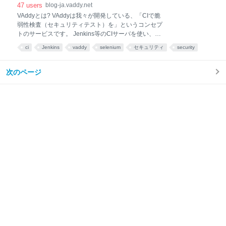
と、ビルド後の処理にHipchat通知が追加でき、下記画
た - 継続的WEBセキュリティテスト VAddyブログ
47
users
blog-ja.vaddy.net
像のようにビルドの成功、失敗がHipchatに通知され、
VAddyとは? VAddyは我々が開発している、「CIで脆
ビルド結果へのリンクもメッセージの中に入るため便
弱性検査（セキュリティテスト）を」というコンセプ
利です。 設定は簡単で、Jenkinsプラグインをインス
トのサービスです。 Jenkins等のCIサーバを使い、
トールしてAPI情報を入れるのみです。手順を説明し
JUnitやPHPUnitなどユニットテストや、Seleniumを
ます。 ステップ1 プラグインのインストール Hipchat
ci
Jenkins
vaddy
selenium
セキュリティ
security
使ったブラウザテストを行うというテスト（開発）手
プラグインは、「Jenkin
法は、一度慣れてしまうと元に戻れない安心感を与え
てくれるものです。 しかし、テストの中でもまだ広く
次のページ
一般的にはCIに組み込まれていないのが、セキュリテ
ィテスト（脆弱性検査）とパフォーマンステストだと
思います。 「CIで脆弱性検査（セキュリティテスト）
を実施しよう」というアイデアは自然なものであり、
特に英語圏では、ブログやカンファレンスの発表資料
などでよく目にします。 それらのうち多くはOWASP
ZAPとJekninsを組み合わせるというものですが、元々
ZAPはGUIのツールとして開発されたこともあり、CI
に組み込むの