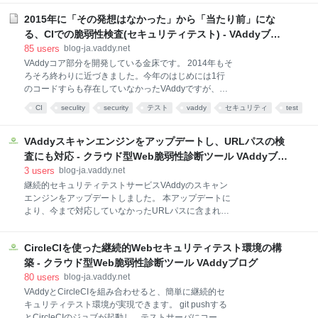
あとで読む
slide
テスト
した。短い時間なので色々と説明を省略した箇所があ
すると、下記のようなVAddyサーバから
りましたが、アップロードしたスライドではある程度
2015年に「その発想はなかった」から「当たり前」にな
補足しています。 継続的セキュリティテストのコンセ
る、CIでの脆弱性検査(セキュリティテスト) - VAddyブロ
プトでVAddyを開発・運用していますが、世界でも同
グ - 継続的セキュリティテストへの道 -
85
users
blog-ja.vaddy.net
じコンセプトでGoogleが社内ツールとして開発してい
VAddyコア部分を開発している金床です。 2014年もそ
たり、カーネギーメロン大のブログで提唱されていた
ろそろ終わりに近づきました。今年のはじめには1行
りと、あと数年もすると大きなトレンドになるのは確
のコードすらも存在していなかったVAddyですが、春
実です。 継続的セキュリティテストが普及するために
頃から市川氏と私がノリノリになったこともあり、現
は、専門知識不要で簡単に使えて、検査精度が高く、
CI
seculity
security
テスト
vaddy
セキュリティ
test
在は無事にJenkinsプラグインまで完成し、当時イメー
CIのフローに乗るように短時間で終わる必要がありま
ジしていたCIへの自然な統合が可能な状態となってい
す。これらのハードルを乗り越えるため
ます。実案件に組み込む例も出てきており、振り返っ
VAddyスキャンエンジンをアップデートし、URLパスの検
てみれば2014年は非常に手応えを感じた年にすること
査にも対応 - クラウド型Web脆弱性診断ツール VAddyブロ
ができました。 CIは広く普及し始めています。基本的
グ
3
users
blog-ja.vaddy.net
にはビルドやユニットテストを頻繁に実行すること
継続的セキュリティテストサービスVAddyのスキャン
で、デプロイ時の心理的、または実際の負荷を下げる
エンジンをアップデートしました。 本アップデートに
ために利用されていると思います。 VAddyはCIのサイ
より、今まで対応していなかったURLパスに含まれる
クルの中でSQLインジェクションやクロスサイトスク
パラメータの検査が可能になりました。 今までは、
リプティングのような、いわゆるウェブアプリケーシ
/item.php?id=99のようにクエリストリングを対象に
ョンの脆弱性診断を行うためのサービスです。 私が
CircleCIを使った継続的Webセキュリティテスト環境の構
SQLインジェクションやXSSの検査を行っていまし
VAddyのアイデア(CIに組み込むため
た。 最近のWebアプリケーションフレームワークを使
築 - クラウド型Web脆弱性診断ツール VAddyブログ
ったサイトでは、/item/99のようなセマンティック
80
users
blog-ja.vaddy.net
URLのパターンが多くなったこともあり、URLパスに
VAddyとCircleCIを組み合わせると、簡単に継続的セ
含まれるパラメータも検査対象とすることにしまし
キュリティテスト環境が実現できます。 git pushする
た。 URLパスの検査を追加すると、検査パターン数が
とCircleCIのジョブが起動し、テストサーバにコード