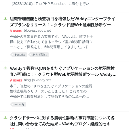
アプリケーション脆弱性診断ツール』というジャンル
（2022/12/10)にThe PHP Foundationに寄付を行いま
において一定の認知を得ることができたのではないか
した。 2021年12月10日時点 弊社CTOでありVAddy開
と考えています。 そんなVAddyの成長において、PHP
発者の市川のTwitter ID （@cakephper）からも分かる
カンファレンスへのスポンサー参加が重要な役割を果
組織管理機能と検査項目を増強したVAddyエンタープライ
通りVAddyとPHPは切っても切り離せない関係であ
たしてきました。2024年には「すべてのPHP
り、私たちが愛して利用しているPHPからは多くの恩
ズプランをリリース！ - クラウド型Web脆弱性診断ツール
恵を受けています。 またVAddyリリース当初は、PHP
VAddyブログ
5
users
blog-ja.vaddy.net
カンファレンス、PHPer Kaigiなど日本のPHPコミュ
VAddyの事業責任者の市川です。 VAddyは、誰でも手
ニティのメンバーからオフライン・オンライン問わず
軽に使えて自動化もできるクラウド型の脆弱性診断ツ
多くの応援の言葉や助言をいただきました。初めて
ールとして開発をし、5年間運用してきました。様々
VAddyを公の場で公開したのはPHPカンファレンス関
なWebアプリケーションの検査に対応できるようにチ
Security
あとで読む
西2014のLTで、以前開催していたVAddyミートアップ
ューニングし続け、加えてプライベートネット版対
の参加者はほぼPHP関係者だった記憶があります。 P
応、シングルサインオン認証アプリ対応、SPA向けの
複数FQDN対応などを行なってきました。今までは、
VAddyで複数FQDNをまたぐアプリケーションの脆弱性検
よりうまく検査を行う方向での改善を続けてきてい
査が可能に！ - クラウド型Web脆弱性診断ツール VAddyブ
て、今後もこの方向は変わりません。 この1年ぐらい
ログ
9
users
blog-ja.vaddy.net
で世の中の流れが少し変わってきたかなと感じるよう
本日、複数のFQDNをまたぐアプリケーションの脆弱
になりました。組織内のアカウント管理でしっかりし
性検査機能をリリースいたしました！ これまでの
た運用をしている企業では、VAddyのチーム機能では
VAddyでは検査対象として登録できるのは単一の
不十分なケースや、検査項目をもう少し増やして欲し
FQDNで構成されたWebアプリケーションだけでした
いという要望が目立ってきました。今回のエンタープ
security
が、本日リリースした機能によって複数のFQDNから
ライズプランは、そのような組織向けに最適なプラン
構成されているWebアプリケーションの脆弱性検査が
になっています。 検査項目の増強 VAddyの既存プラン
実現されます。 中規模以上のWebアプリケーションで
クラウドサーバに対する脆弱性診断の事前申請について各
（Pr
は機能ごとにFQDNが分かれているケースが多くあり
社に問い合わせてみた結果 - VAddyブログ - 継続的セキュ
ます。 例えばECサイトなどで見られる以下のような