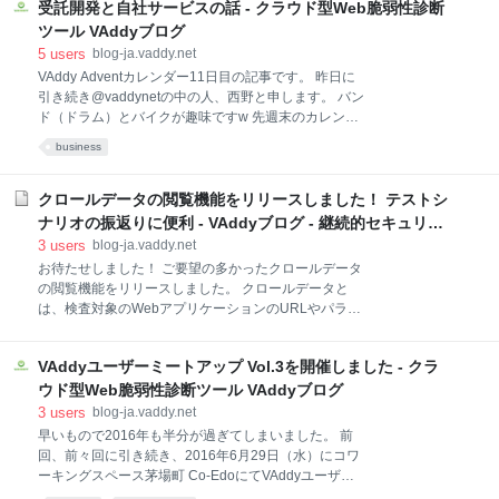
受託開発と自社サービスの話 - クラウド型Web脆弱性診断
発者向けの内容ですが、今日は開発者以外の方向けの
記事を投稿しようと思います。 まず初めに質問です。
ツール VAddyブログ
皆さんの中で脆弱性検査を実施した／実施を指示した
5
users
blog-ja.vaddy.net
（された）ことがある方はどれくらいいらっしゃるで
VAddy Adventカレンダー11日目の記事です。 昨日に
しょうか？ このブログに辿り着いた皆さんはセキュリ
引き続き@vaddynetの中の人、西野と申します。 バン
ティ意識の高い方々だと思うので、実施したことがあ
ド（ドラム）とバイクが趣味ですw 先週末のカレンダ
ると答えられる方はそれなりにいらっしゃるでしょ
ーで弊社のことが書かれていたので、それに関連して
business
う。そういう方々にとっては今日の記事は退屈な内容
会社のことを少々。 特に結論のない自分語りですがお
になるかもしれません。 今日は「脆弱性検査」に馴染
付き合いいただければと思います。 受託開発から自社
みのないスタートアップ経営者、マネージャー、サイ
サービスへのシフト 先週市川が書いていたとおり、ビ
クロールデータの閲覧機能をリリースしました！ テストシ
トオーナー、Webディレクター、プログラマー
ットフォレストという会社はWeb制作会社としてスタ
ナリオの振返りに便利 - VAddyブログ - 継続的セキュリテ
ートしました。 Webシステムの開発のみならず、イン
ィテストへの道 -
3
users
blog-ja.vaddy.net
フラ、デザイン、コンテンツ開発など、いわゆる
お待たせしました！ ご要望の多かったクロールデータ
「Webサイト」の立ち上げに関わる作業をワンストッ
の閲覧機能をリリースしました。 クロールデータと
プでこなせるというのが強みの一つでした。 当時は
は、検査対象のWebアプリケーションのURLやパラメ
（も）ビットフォレストは小さな会社だったので、協
ータ情報です。VAddyでは検査前にお客様に実際のア
力会社さんやフリーランスの皆さんの力を借りなが
プリケーションを操作していただき、クロールデータ
ら、個人商店のような小さな「ホームページ」から一
VAddyユーザーミートアップ Vol.3を開催しました - クラ
としてVAddyサーバーに登録します。 今回のクロール
部上場企業のバックエンドシステムの開発まで一通
データ閲覧機能によって、クロールしたデータがどの
ウド型Web脆弱性診断ツール VAddyブログ
ようなシナリオだったのか振り返りやすくなります。
3
users
blog-ja.vaddy.net
また、ラベル文言を付ける前に一度そのシナリオで正
早いもので2016年も半分が過ぎてしまいました。 前
しいか、クロールデータ内容から確認できるようにな
回、前々回に引き続き、2016年6月29日（水）にコワ
ります。 「Proxy Crawling」メニューのクロール一覧
ーキングスペース茅場町 Co-EdoにてVAddyユーザー
画面に「View」ボタンがあり、そこをクリックすると
ミートアップ Vol.3を開催しました。 今回のゲストは