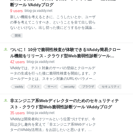
で運用しており、そのフィードバックや運用結果を元
断ツール VAddyブログ
に有料プランを設計しました。 この記事では、有料プ
9
users
blog-ja.vaddy.net
ランに込めた思いや悩みを書いていきたいと思いま
新しい機能を考えるときに、こうしたいとか、ユーザ
す。 無料プランはSQLインジェクションとXSSの検査
の事を考えてこうすべき、ということを全て出し切ら
が何度でも無料で実施でき、CI連携も可能です。 有料
ないといけない。出し切った後にどうするかを議論し
プランと無料プランの違いは大きく分けると、 ・検査
て取捨選択すれば良いのだけど、出し切る前に実装す
項目の追加 ・長時間の検査時間にも対応 ・チーム機能
開発
る自分が出てきて、それはどうかなーみたいに思考を
・過去の検査結果の参照期間 になります。詳細はプレ
止めに入ってくる。そんな悩みをブログ記事にしまし
スリリース記
た。 現在、継続的Webセキュリティテストサービス
ついに！ 10分で脆弱性検査が体験できるVAddy簡易クロー
VAddyを開発運営しています。 VAddyチームは主に、
ル機能をリリース - クラウド型Web脆弱性診断ツール
セキュリティ検査のエンジンを作ってるセキュリティ
VAddyブログ
42
users
blog-ja.vaddy.net
エキスパートの佐藤（金床）と、契約などの事務処理
VAddyでは、テスト対象のサーバの登録とクロールデ
やPR、サポートをしている西野とプロジェクトリーダ
ータの生成を行った後に脆弱性検査を開始します。 ク
ーの私(市川)の3人構成です。 私は全体の方針を決めて
ロールデータとは、スキャン対象のURLやパラメータ
設計、Web画面周りの実装、サーバ運用、技術サポー
を記録した物で、これを元にVAddyのスキャナーがサ
ト、エバンジェリスト活動(勉強会などで発表)をして
vaddy
テスト
サーバ
security
ブラウザ
セキュリティ
イトの構成を学んで検査を行います。 クロールデータ
います。 現在のVAddyは無料プランのみを提供してお
あとで読む
の生成方法は、ブラウザのプロキシ設定でIPとポート
り、2015年9月に予定している有料プランのリリー
をVAddyの指定のものに変更して、その後、検査対象
非エンジニア系Webディレクターのためのセキュリティテ
のWebサイトをユーザが操作していきます。 VAddyを
スト - クラウド型Web脆弱性診断ツール VAddyブログ
本格的に使うために、このようなクロールデータの生
35
users
blog-ja.vaddy.net
成が必要なのですが、まずは簡単にスキャンを試して
VAddyは開発者向けツールという位置づけですが、今
みたいというユーザからすると手間がかかるイメージ
回は少し趣向を変えて「非エンジニア系Webディレク
がありました。 そこで、プロキシ設定の変更も不要
ターのVAddy活用法」をお話したいと思います。
で、VAddyの画面からURLを入れてクロールデータを