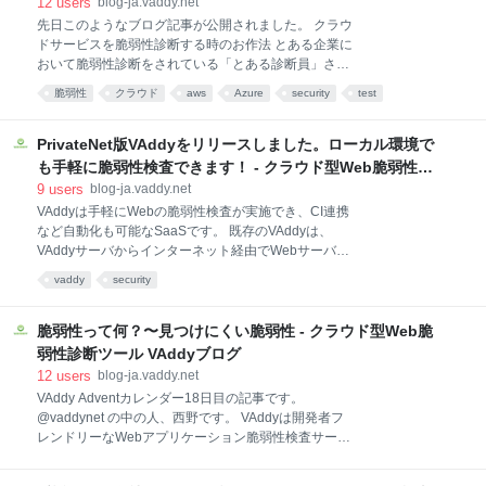
リティテストへの道 -
12
users
blog-ja.vaddy.net
ケースです。 ログイン機能：login.example.com 会員
先日このようなブログ記事が公開されました。 クラウ
ページ：mypage.example.com これまでのVAddyでは
ドサービスを脆弱性診断する時のお作法 とある企業に
このようなアプリケーションの脆弱性検査を行うに
おいて脆弱性診断をされている「とある診断員」さん
は、それぞれのFQDNで個別に検査を実行する必要が
のブログで、クラウドサービス（IaaS）の利用者が脆
あったため、別FQDNで提供されているログイン機能
脆弱性
クラウド
aws
Azure
security
test
弱性診断をする際の注意点がまとめられています。 こ
を経由しないと動作しないアプリケーションの検査は
セキュリティ
Google
の記事の中に 脆弱性診断を実施する際には、ご自身の
できませんでした。
利用しているプラットフォームの事業者にちゃんと確
PrivateNet版VAddyをリリースしました。ローカル環境で
認をした方が良いと考えます。 という言及がありま
も手軽に脆弱性検査できます！ - クラウド型Web脆弱性診
す。 VAddyはサーバー上のWebアプリケーションに対
断ツール VAddyブログ
9
users
blog-ja.vaddy.net
する脆弱性診断（ブラックボックステスト）を行うサ
VAddyは手軽にWebの脆弱性検査が実施でき、CI連携
ービスですので、これに当てはまります。 上記のブロ
など自動化も可能なSaaSです。 既存のVAddyは、
グ記事ではAWS、Microsoft Azure、Google Cloud
VAddyサーバからインターネット経由でWebサーバに
Platformのポリシーをまとめていただいているので、
検査リクエストを送る仕組みのため、検査対象のWeb
便乗して日本国内のクラウド事業者のポリシーについ
vaddy
security
サーバはグローバルIPを持つ環境が必要でした。 ユー
てまとめてみました。 主要クラウド事業者の脆弱性診
ザからの要望として多く挙がっていたのが、イントラ
断に関するポリシー
ネット環境しかテストサーバがない、手元の開発マシ
脆弱性って何？〜見つけにくい脆弱性 - クラウド型Web脆
ンしかない、Travis, CircleCIのようなCI as a Service
弱性診断ツール VAddyブログ
の環境でも検査したい、といったものでした。 これら
12
users
blog-ja.vaddy.net
を解決するために、今回PrivateNet版VAddyをリリー
VAddy Adventカレンダー18日目の記事です。
スしました。 https://vaddy.net/ja/docs/private-
@vaddynet の中の人、西野です。 VAddyは開発者フ
index.html 本機能を開発してテストしている段階で、
レンドリーなWebアプリケーション脆弱性検査サービ
私の手元のMac上で動いているアプリケーション、
スです。 セキュリティの知識がなくても簡単にWebア
VMwareのLinux環境で動いているアプリケーショ
プリケーションの脆弱性検査ができます。 いつもは開