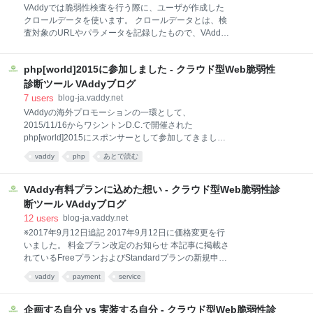
せん。 開発者が自信を持って製品をリリースできるよ
VAddyでは脆弱性検査を行う際に、ユーザが作成した
うにすることがパイプラインの役割だとするならば、
クロールデータを使います。 クロールデータとは、検
製品のセキュリティについても自信を持てるようなる
査対象のURLやパラメータを記録したもので、VAddy
べきです。全てを取り上げることはできませんが、セ
ではクロールデータを元に機械学習を使ったスキャナ
キュリティテストの自動化
ーがサイトの構成を把握し検査を行います。 これまで
php[world]2015に参加しました - クラウド型Web脆弱性
Web画面からのスキャン開始操作に限り、過去のクロ
ールデータを選択し検査できるようにしていました。
診断ツール VAddyブログ
「過去のクロールデータを使った脆弱性検査が可能に
7
users
blog-ja.vaddy.net
なりました」 今回、WebAPI経由での過去クロールデ
VAddyの海外プロモーションの一環として、
ータの指定をした検査が可能になりました。同時に、
2015/11/16からワシントンD.C.で開催された
Jenkinsプラグインもアップデートし、Jenkins経由か
php[world]2015にスポンサーとして参加してきまし
らでも過去のクロールデータを指定したスキャンが可
た。サービスのプロモーションで海外カンファレンス
vaddy
php
あとで読む
能になっています。 例えば、全てのパターンを網羅し
への参加を検討している方もいると思うので、この記
たクロールデータを作成しつつ、一部の画面だけの検
事が参考になれば幸いです。 なぜphp[world]を選んだ
査のクロールを作成し、JenkinsなどのCI経由では全て
のか？ VAddyは全世界のWebアプリケーション開発者
VAddy有料プランに込めた想い - クラウド型Web脆弱性診
のパターンの検査を、Web画面
をターゲットにしています。 日本国内ではミートアッ
断ツール VAddyブログ
プやカンファレンスなどでVAddyを直接説明して意見
12
users
blog-ja.vaddy.net
を伺う機会がありますが、海外だとなかなかそうもい
※2017年9月12日追記 2017年9月12日に価格変更を行
きません。ソーシャル・ネットワークやメール等で拾
いました。 料金プラン改定のお知らせ 本記事に掲載さ
える声はたかがしれています。 VAddyを始めてから痛
れているFreeプランおよびStandardプランの新規申し
感したのは、サービスの開始直後は足を使わないとど
込みは終了しております。 昨日、VAddy有料プランを
うにもならないこと、直接会って話をする／聞くこと
vaddy
payment
service
リリースしました。 「クラウド型Web脆弱性検査ツー
が一番の近道ということです。 そういう意味でアメリ
ル「VAddy」がチーム機能や検査項目を追加した2つの
カのWebアプリケーション開発者
有料プランを開始」 これまで1年間は無料プランのみ
企画する自分 vs 実装する自分 - クラウド型Web脆弱性診