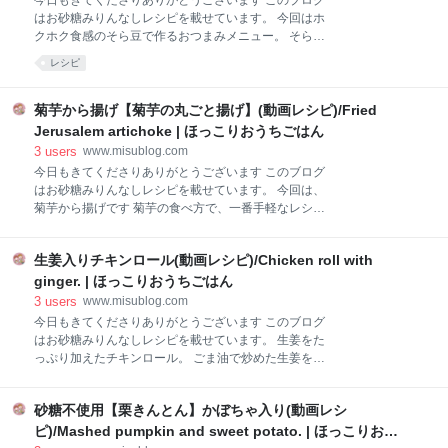
今日もきてくださりありがとうございます このブログ
592.86kcal ☑︎脂質 33.08g ☑︎炭水化物 21.65g ☑︎食物繊
はお砂糖みりんなしレシピを載せています。 今回はホ
維 32.15g ☑︎タンパク質 56.13g 文部科学省 科学技術・
クホク食感のそら豆で作るおつまみメニュー。 そら豆
学術審議会資源調査分科会報告書「日本食品標準成分
のクリームチーズ和えです なめらかなクリームチーズ
表2020年版(八訂)」
レシピ
にピリッと胡椒のアクセント。 ホクホクのそら豆によ
く合いますよ。 茹でてあえるだけの手軽な副菜です 動
画レシピ チャンネル登録、高評価していただけると嬉
菊芋から揚げ【菊芋の丸ごと揚げ】(動画レシピ)/Fried
しいです 5分の動画です www.youtube.com TikTokにも
Jerusalem artichoke | ほっこりおうちごはん
投稿しています こちらもどうぞ そら豆レシピいろいろ
3
users
www.misublog.com
そら豆とツナのサラダ www.misublog.com そら豆のチ
今日もきてくださりありがとうございます このブログ
ーズマッシュ www.misublog.com そら豆のしらたま団
はお砂糖みりんなしレシピを載せています。 今回は、
子 www.misublog.com そら豆のクミン炒め
菊芋から揚げです 菊芋の食べ方で、一番手軽なレシピ
www.misublog.com そら豆のアヒージョ
です。 菊芋に片栗粉やコーンスターチを塗して揚げる
www.misublog.com 材料(2人分) そら豆 正味170g 茹で
だけ。 周りこんがり、中とろっとした菊芋唐揚げをお
生姜入りチキンロール(動画レシピ)/Chicken roll with
楽しみください。 材料(4人分) 菊芋 550g コーンスタ
ーチ 大4〜5 塩 2つまみ 油 300ml 【レシピ1/4量の栄養
ginger. | ほっこりおうちごはん
素】 ☑︎エネルギー 173.03kcal ☑︎脂質 7.46g ☑︎炭水化
3
users
www.misublog.com
物 25.39g ☑︎食物繊維 2.61g ☑︎タンパク質 2.61g 文部
今日もきてくださりありがとうございます このブログ
科学省 科学技術・学術審議会資源調査分科会報告書
はお砂糖みりんなしレシピを載せています。 生姜をた
「日本食品標準成分表2020年版(八訂)」から引用 材料
っぷり加えたチキンロール。 ごま油で炒めた生姜を鶏
アレンジ コーンスターチの代わりに片栗粉でもoK コ
もも肉で巻きます。 お砂糖なし。酒と醤油のみで煮込
ーンスターチにカレー粉小1を加えたり、ガーリック
みます。 こちらもどうぞ 鶏もも肉レシピいろいろ 鶏
パウダー小1/2を加え混ぜても美味しいです 青のりを
砂糖不使用【栗きんとん】かぼちゃ入り(動画レシ
もも肉とキャベツのフライパン蒸し
混ぜて海苔塩風
www.misublog.com 揚げない唐揚げ
ピ)/Mashed pumpkin and sweet potato. | ほっこりおう