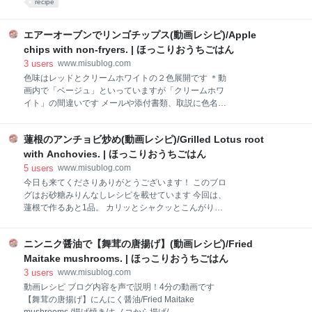
recipe
くポカポカ温まりますよ 2020-11-26公開/リライト
2022-05-13 動画レシピ ブログ内容を声で説明！4分の
動画です 【丸ごと玉ねぎスープ】丸ごと玉ねぎの味噌
エアーオーブンでリンゴチップス(動画レシピ)/Apple
スープ/Miso soup with whole onions./
chips with non-fryers. | ほっこりおうちごはん
TikTok(2020.12.04) 材料(2人分) 玉ねぎ 3個 酒 大3 出
3
users
www.misublog.com
し汁 500cc 味噌(米or麦) 大3.5 昆布 1きれ 細ねぎ 1本
色味はレッドとクリームホワイトの２色展開です ＊動
【レシピ1/3量の栄養素】 ☑︎エネルギー 103.44kcal ☑︎
画内で「ベージュ」といっていますが「クリームホワ
脂質 1.05g ☑︎炭水化物 19.51g ☑︎食物繊維 3.57g ☑︎タ
イト」の間違いです メールや添付書類、取説に色名の
ンパク質 3.56g 文部科学省 科学技術・学術審議会資源
記載がなかったので見た目からベージュと思い込んで
しまいました。。。 コンパクトで置きやすい オーブン
蓮根のアンチョビ炒め(動画レシピ)/Grilled Lotus root
やトースターと比べてもかなりコンパクトサイズ。 他
社製品のノンフライヤーと比べても小ぶり。 約
with Anchovies. | ほっこりおうちごはん
212×270×266mm(幅×奥行き×高さ) バスケットサイズ
5
users
www.misublog.com
2.8L このバスケットの中に食材を入れ加熱調理します
今日も来てくださりありがとうございます！ このブロ
エアーオーブンの用途 レコルトエアーオーブンは高温
グはお砂糖みりんなしレシピを載せています 今回は、
の熱風で調理するので「油であげない揚げ物」が可能
蓮根で作るあと1品。 カリッとシャクッとこんがり焼
です。 唐揚げやコロッケ,とんかつ,ナッツ衣のフライ
いた蓮根にアンチョビが絡んだ後引く味のおつまみ蓮
など また、ハンバーグやローストビーフなどグリルや
根です 2020-10-31公開/リライト2022-07-13 動画レシ
ロースト調理もできますし マフィンやフランなど焼き
ニンニク醤油で【舞茸の唐揚げ】(動画レシピ)/Fried
ピ ブログ内容を声で説明6分の動画です 【蓮根レシ
菓子を焼くこともできます。 市販の天ぷらなどのリベ
ピ】おつまみにもお夕飯にも/れんこんのアンチョビソ
Maitake mushrooms. | ほっこりおうちごはん
イクにも使用できますよ 付属のレシピ集
テー/Grilled Lotus root with Anchovies./ガーリックソ
3
users
www.misublog.com
テー/ TikTok 材料(2人分) 蓮根 200g 酢水 適量 アンチョ
動画レシピ ブログ内容を声で説明！4分の動画です
ビ 1切れ にんにく 1片 鷹の爪 1本 塩 小1/4 オリーブオ
【舞茸の唐揚げ】にんにく醤油/Fried Maitake
イル 大2 パセリ(みじん切り) 大1 【レシピ1/2量の栄養