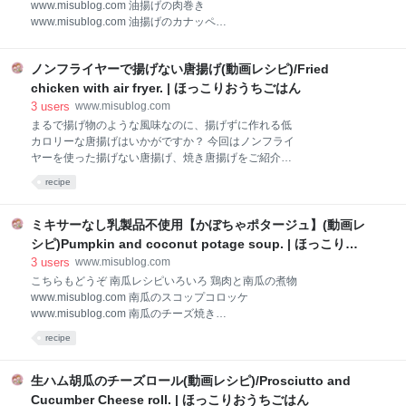
www.misublog.com 油揚げの肉巻き
40g 卵黄 1個分 醤油 小1/2 シュレッドチーズ 40g マヨ
www.misublog.com 油揚げのカナッペ
ネーズ 大1 大葉 5枚 糸唐辛子 少々 【レシピ1/4量の栄
www.misublog.com 材料(2人分) 納豆 1パック(40g) 油
養素】 ☑︎エネルギー 191.29kcal ☑
揚げ 正方形2枚 (長方形 1枚) 卵黄1個分 醤油 小1 シュ
ノンフライヤーで揚げない唐揚げ(動画レシピ)/Fried
レッドチーズ 60g マヨネーズ 大1 大葉 5枚 【レシピ
1/4量の栄養素】 ☑︎エネルギー 149.35kcal ☑︎脂質
chicken with air fryer. | ほっこりおうちごはん
13.15g ☑︎炭水化物 1.63g ☑︎食物繊維 0.84g ☑︎タンパク
3
users
www.misublog.com
質 8.44g 文部科学省 科学技術・学術審議会資源調査分
まるで揚げ物のような風味なのに、揚げずに作れる低
科会報告書「日本食品標準成分表2020年版(八訂)」か
カロリーな唐揚げはいかがですか？ 今回はノンフライ
ら引用 材料アレンジ 具材はその他お好みのものでどう
ヤーを使った揚げない唐揚げ、焼き唐揚げをご紹介し
ぞ 卵黄の代わりにマヨネーズでもOK 油揚げを高野豆
ます。 下味には砂糖、みりん不使用なのでダイエット
recipe
腐に変えても作れます 高野豆腐で納豆ピザ
中の方にも安心して食べていただける唐揚げです。 動
www.misublog.com アボカドと
画レシピ チャンネル登録、高評価していただけると嬉
しいです。7分の動画です youtu.be TikTok、リール
ミキサーなし乳製品不使用【かぼちゃポタージュ】(動画レ
2021-11-27 材料(2人分) 鶏もも肉 2枚 塩 小1/4 酒 大2
シピ)Pumpkin and coconut potage soup. | ほっこりお
醤油 大2 生姜 5g にんにく 10g 胡麻油 大1 片栗粉 大8
うちごはん
3
users
www.misublog.com
【レシピ1/2量の栄養素】 ☑︎エネルギー 911.08kcal ☑︎
こちらもどうぞ 南瓜レシピいろいろ 鶏肉と南瓜の煮物
脂質 63.39g ☑︎炭水化物 32.71g ☑︎食物繊維 0.36g ☑︎タ
www.misublog.com 南瓜のスコップコロッケ
ンパク質 53.49g 文部科学省 科学技術・学術審議会資
www.misublog.com 南瓜のチーズ焼き
源調査分科会報告書「日本食品標準成分表2020年版
www.misublog.com 材料(2人分) 南瓜 1/8個(200g) 塩
(八訂)」から引用 材料アレンジ
recipe
(下茹で用)ひとつまみ 水(下茹で用)150cc ココナッツ
クリーム 200cc 水 50cc 塩 小1/4 カレー粉 大1(8g)
【レシピ1/2量の栄養素】 ☑︎エネルギー 211.52kcal ☑︎
生ハム胡瓜のチーズロール(動画レシピ)/Prosciutto and
脂質 16.59g ☑︎炭水化物 16.23g ☑︎食物繊維 4.47g ☑︎タ
Cucumber Cheese roll. | ほっこりおうちごはん