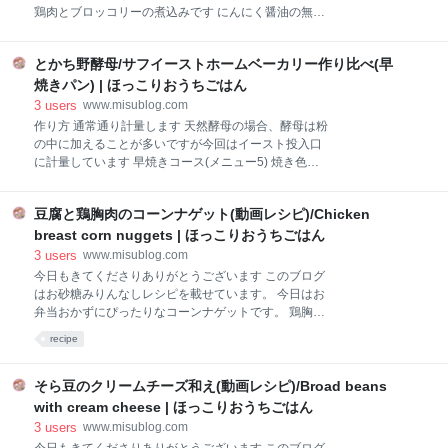
ゃの種や、クコの実を加えてもよく合います 皮を外し
鶏肉とブロッコリーの煮込みです にんにく醤油の無水
て作るとこんな感じ かぼちゃのオレンジ色が綺麗な仕
調理。 staub鍋(ストウブ)を使用して野菜と調味料の水
上がりになります 今日はホットクック1.0Lで 「かぼち
分のみで煮込みます 動画レシピ チャンネル登録、高評
ゃとクリームチーズのサラダ」 🎃✨ かぼちゃ1/8個 塩
とかち野酵母/サフイーストホームベーカリー作り比べ(早
価していただけると嬉しいです 分の動画です
ひとつまみ 水 大2 ダウンロードメニューの「ポテトサ
www.youtube.com TikTokにも投稿しています 材料(2
焼きパン) | ほっこりおうちごはん
ラダ
人分) 鶏もも肉 660g(2枚) 塩 小1/4 ブロッコリー
3
users
www.misublog.com
200g(1/2個) 玉ねぎ 1個(100g) にんにく 2片(24g) 酒 大
作り方 通常通り計量します 天然酵母の場合、酵母は粉
2 醤油 大2 油 大1 【レシピ1/4量の栄養素】 ☑︎エネル
の中に加えることが多いですが今回はイースト投入口
ギー 434.01kcal ☑︎脂質 31.89g ☑︎炭水化物 7.95g ☑︎食
に計量しています 早焼きコース(メニュー5) 焼き色淡
物繊維 3.29g ☑︎タンパク質 32.48g 文部科学省 科学技
レーズンなしでスタート 約１時間55分後に焼き上がり
術・学術審議会資源調査分科会報告書「日本食品標準
ます サフイーストパン まずはサフを使用したパンか
成分表2020年
豆腐と鶏胸肉のコーンナゲット(動画レシピ)/Chicken
ら。朝の涼しいうちに、10時に焼き上がりました。 ほ
んのりイースト臭がします このサイズは、我が家の早
breast corn nuggets | ほっこりおうちごはん
焼きパンとしては大きい方(同じ材料でももっと小ぶり
3
users
www.misublog.com
に焼きあがるケースが多々あります) 断面はこちら (翌
今日もきてくださりありがとうございます このブログ
朝にカットしています) 我が家は普段パンドミコース
はお砂糖みりんなしレシピを載せています。 今日はお
を使用しているので、パンドミに比べるとぎゅっと目
弁当おかずにぴったりなコーンナゲットです。 鶏胸肉
の詰まった断面です とかち野酵母パン そしてこちらが
と豆腐を使ったあっさりふんわり優しい味のチキンナ
recipe
とかち野酵母を使用した早焼きパンです 先ほどのサフ
ゲットに、たっぷりのコーンを加えます。 動画レシピ
イーストパンを焼いてから本体を冷ますのに1時間、
チャンネル登録、高評価していただけると嬉しいです
その後作成しているので焼き上がりは12時過ぎでし
6分の動画です www.youtube.com TikTokにも投稿して
そら豆のクリームチーズ和え(動画レシピ)/Broad beans
た。 若干小ぶりではありますがイースト臭
います 材料(2人分) 鶏むね挽肉 400g 塩 小1/2 コーン
with cream cheese | ほっこりおうちごはん
145g 豆腐 150g 片栗粉 大3 マヨネーズ 大1 醤油 小1
3
users
www.misublog.com
揚げ油 200cc 【レシピ1/2量の栄養素】 ☑︎エネルギー