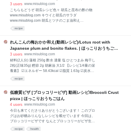
ンパク質 4.02g 文部科学省 科学技術・学術審議会資源
3
users
www.misublog.com
調査分科会報告書「日本食品標準成分表2020年版(八
こちらもどうぞ 胡瓜レシピ色々 胡瓜と昆布の酢の物
訂)」から引用 材料アレンジ ココナッツクリームの代
www.misublog.com キウイと胡瓜のサラダ
わりにココナッツミルクでもOK ココナッツの風味が
www.misublog.com 胡瓜とツナのごま油和え
苦手な方は、豆乳やアーモンドミルクでも、牛乳や生
www.misublog.com 材料(2人分) 胡瓜 50g(1/2本) 生ハ
クリームでも
recipe
ム 77g スライスチーズ 6枚 【レシピ1/2量の栄養素】
☑︎エネルギー 256.43kcal ☑︎脂質 19.67g ☑︎炭水化物
1.61g ☑︎食物繊維 0.27g ☑︎タンパク質 21.06g 文部科学
れんこんの梅おかか和え(動画レシピ)/Lotus root with
省 科学技術・学術審議会資源調査分科会報告書「日本
Japanese plum and bonito flakes. | ほっこりおうちごは
食品標準成分表2020年版(八訂)」から引用 材料アレン
ん
3
users
www.misublog.com
ジ 胡瓜は無しにしてもOK[ 生ハムを普通のハムに変え
材料(2人分) 蓮根 250g 酢水 適量 塩 ひとつまみ 梅干し
ても作れます ハムで作る場合はこちら
2粒(正味35g) 鰹節 2g 胡麻油 大1/2 【レシピ1/4量の栄
www.misublog.com English recipe(serve 2) 50g
養素】 ☑︎エネルギー 58.43kcal ☑︎脂質 1.63g ☑︎炭水化
Cucumber 77g Prosciutto 10
物 10.33g ☑︎食物繊維 1.49g ☑︎タンパク質 1.64g 文部
recipe
科学省 科学技術・学術審議会資源調査分科会報告書
「日本食品標準成分表2020年版(八訂)」から引用 材料
アレンジ 甘くしたい場合は砂糖かみりん小1を加えて
低糖質ピザ [ブロッコリーピザ] 動画レシピ/Broccoli Crust
ください 梅干しを減らし、塩少々(or醤油 小1/2)を加え
pizza | ほっこりおうちごはん
てもOK。酸味が和らぎます。 蓮根の代わりに他のお
4
users
www.misublog.com
野菜でも。過去に「ブロッコリー」と「えのき茸」の
今日も来てくださりありがとうございます！ このブロ
梅和えもご紹介しています。 えのき茸の梅おかか和え
グはお砂糖みりんなしレシピを載せています 今回は、
www.misublog.com ブロッコリーの梅おかか和え
ブロッコリーピザです なんとブロッコリーがピザ生地
www.misublog.com English recipe(serve 2) 25
代わり。 小麦粉なし米粉なしの低糖質ピザです。 材料
recipe
health