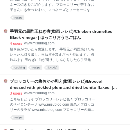
表2020年版(八訂)」から引用 材料アレンジ 甘くする場
ネーズ焼きをご紹介します。 ブロッコリーが苦手なお
合は酒の代わりにみりん大1＋砂糖大2を加えます。
子さんにも食べやすい、マヨネーズとソーセージを加
English recipe(serve 4) 4 p
えたブロッコリー炒めです。 フライパン1つで手軽に
recipe
短時間で作れますよ。 この記事は、「かわいいお弁当
おかず24選」まとめ記事にも掲載しています。 動画レ
シピ チャンネル登録、高評価していただけると嬉しい
手羽元の黒酢玉ねぎ煮(動画レシピ)/Chicken drumettes
です。5分の動画です。 www.youtube.com TikTok、リ
Black vinegar | ほっこりおうちごはん
ール2021-09-26 材料(2人分) ブロッコリー 300g(1株)
4
users
www.misublog.com
塩 ひとつまみ 水 大2 ソーセージ 140g マヨネーズ
焼き色がついたら裏返します。 手羽元が両面焼けたら
50g(大3強) 【レシピ1/2量の栄養素】 ☑︎エネルギー
いったん取り出し、玉ねぎを加えざっと炒めます。 煮
446.05kcal ☑︎脂質 40.99g ☑︎炭水化物 12.36g ☑︎食物繊
込みます 玉ねぎに油が周り、しんなりしたら手羽元を
維 7.65g ☑︎タンパク質 16.77g 文部科学省 科学技術・
戻し入れます。 なるべく手羽元を下、玉ねぎを上に
学術審議会資源調査分科会報告書
cooking
recipe
レシピ
し、酒、黒酢、醤油、昆布(あれば)を入れます。 砂糖
や味醂を加える場合もここで加えます。 蓋をしてゆら
ゆらと蒸気が上がる程度の火加減で15分ほど煮込みま
ブロッコリーの梅おかか和え(動画レシピ)/Broccoli
す。 15分経ったら一旦蓋を開け、手羽元の上下を返し
dressed with pickled plum and dried bonito flakes. |
ます。 再び蓋をし更に15分煮込みます。 手羽元に火
ほっこりおうちごはん
3
users
www.misublog.com
が通ったら出来上がり。 冷める段階で味が染みるので
こちらもどうぞ ブロッコリーレシピ色々 ブロッコリー
時間があるならこのまま冷まして再加熱してくださ
のペペロンチーノ www.misublog.com 海老とブロッコ
い。 出来上がり 作り置きにする場合は保存容器に入れ
リーのサラダ www.misublog.com ブロッコリーの肉巻
完全に冷ましてから冷蔵します。 食べる際に再度加熱
き www.misublog.com 材料(2人分) ブロッコリー 1か
してください。 こちらもどうぞ 手羽元レシピ色々 手
recipe
ぶ(287g) 梅干し 2粒(20g) 鰹節 2g 醤油 小1 胡麻油 大1
羽元カレー www.misublog.com 手羽元と大根の生姜煮
【レシピ1/2量の栄養素】 ☑︎エネルギー 140.57kcal ☑︎
www.misublog.c