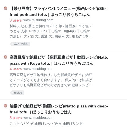
は、砂糖の代わりにデーツ（ナツメヤシの実）を煮詰
めたデーツジャムを使い、粉類の代わりに生おからを
【炒り豆腐】フライパン1つメニュー(動画レシピ)/Stir-
使って仕上げています。
fried pork and tofu. | ほっこりおうちごはん
3
users
www.misublog.com
材料(2人分) 豚こま切れ肉 200g 卵 2個 豆腐 350g 塩 2
つまみ 人参 1/2本(100g) 干し椎茸 10g(4枚) 干し椎茸
の戻し汁 大2 酒 大1 醤油 大1 白胡麻 大1 細ねぎ 1本 胡
麻油 大1 【レシピ1/4量の栄養素】 ☑︎エネルギー
あとで読む
426.94kcal ☑︎脂質 41.42g ☑︎炭水化物 5.94g ☑︎食物繊
維 3.02g ☑︎タンパク質 10.14g 文部科学省 科学技術・
学術審議会資源調査分科会報告書「日本食品標準成分
高野豆腐で納豆ピザ【高野豆腐ピザ】動画レシピ/Natto
表2020年版(八訂)」から引用 材料アレンジ 牛蒡や蓮根
pizza with Koya tofu. | ほっこりおうちごはん
を加えると歯応えよくなり美味しいです。 さやインゲ
4
users
www.misublog.com
ンなど緑の野菜を加えても彩り綺麗です。 作り方 下準
高野豆腐をピザ生地代わりにした低糖質ピザです 納豆
備 豆腐の水切りをします。 豆腐の両面に塩を振り、厚
とチーズがとてもよく合いますよ。 個人的には油揚げ
手のキッチンペーパーに包みます。容器に入れ冷蔵庫
ピザよりも高野豆腐ピザの方が好きです 動画レシピ チ
に一晩置いて水切りします。
ャンネル登録、高評価していただけると嬉しいです 8
recipe
分の動画です youtu.be TikTokにも投稿しています こ
ちらもどうぞ 高野豆腐レシピ色々 高野豆腐サンド
www.misublog.com 高野豆腐麻婆豆腐
油揚げで納豆ピザ(動画レシピ)/Natto pizza with deep-
www.misublog.com 南瓜と高野豆腐の煮物
fried tofu. | ほっこりおうちごはん
www.misublog.com 高野豆腐の唐揚げ
3
users
www.misublog.com
www.misublog.com 材料(2人分) 高野豆腐 2枚 出し汁
こちらもどうぞ 油揚げレシピ色々 油揚げサンド
200cc 醤油 小1/2 塩 ひとつまみ 無塩バター 50g 納豆