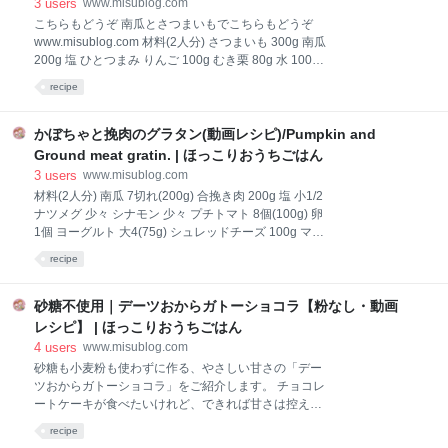
www.misublog.com 鶏もも肉の白菜煮込み
ちごはん
3
users
www.misublog.com
www.misublog.com 材料(2人分) 鶏もも肉 2枚(600g)
こちらもどうぞ 南瓜とさつまいもでこちらもどうぞ
塩 小1/2 生姜 15g 酒 100cc 醤油 大2 胡麻油 大1 【レ
www.misublog.com 材料(2人分) さつまいも 300g 南瓜
シピ1/4量の栄養素】 ☑︎エネルギー 372.69kcal ☑︎脂質
200g 塩 ひとつまみ りんご 100g むき栗 80g 水 100cc
30.16g ☑︎炭水化物 0.75g ☑︎食物繊維 0.08g ☑︎タンパク
【レシピ1/4量の栄養素】 ☑︎エネルギー 188.9kcal ☑︎脂
recipe
質 26.34g 文部科学省 科学技術・学術審議会資源調査
質 0.75g ☑︎炭水化物 48.7g ☑︎食物繊維 5.9g ☑︎タンパク
分科会報告書「日本食品標準成分表2020年版(八
質 2.63g 文部科学省 科学技術・学術審議会資源調査分
科会報告書「日本食品標準成分表2020年版(八訂)」か
かぼちゃと挽肉のグラタン(動画レシピ)/Pumpkin and
ら引用 材料アレンジ 南瓜の量はお好みで調節してくだ
Ground meat gratin. | ほっこりおうちごはん
さい バターを加えたかぼちゃ栗きんとん
3
users
www.misublog.com
www.misublog.com English recipe(serve 2) 300g
材料(2人分) 南瓜 7切れ(200g) 合挽き肉 200g 塩 小1/2
Sweet potato 200g Pumpkin A pinch of salt 100g
ナツメグ 少々 シナモン 少々 プチトマト 8個(100g) 卵
Apple 80g Chestnuts 100ml Wat
1個 ヨーグルト 大4(75g) シュレッドチーズ 100g マヨ
ネーズ 大1/2 塗りバター 適量 【レシピ1/2量の栄養
recipe
素】 ☑︎エネルギー 590.79kcal ☑︎脂質 41.67g ☑︎炭水化
物 27.36g ☑︎食物繊維 4.2g ☑︎タンパク質 37.34g 文部
科学省 科学技術・学術審議会資源調査分科会報告書
砂糖不使用｜デーツおからガトーショコラ【粉なし・動画
「日本食品標準成分表2020年版(八訂)」から引用 材料
レシピ】 | ほっこりおうちごはん
アレンジ かぼちゃの代わりにアボカドやじゃがいも、
4
users
www.misublog.com
茄子、ブロッコリー、トマト、さつま芋などでも美味
砂糖も小麦粉も使わずに作る、やさしい甘さの「デー
しいです ヨーグルトの代わりに生クリームを使うと、
ツおからガトーショコラ」をご紹介します。 チョコレ
こっくり濃厚な風味になります。 アボカドとトマトを
ートケーキが食べたいけれど、できれば甘さは控えめ
乗せた挽肉と卵のグラタン www.misublog.com
にしたい、優しい味のおやつが食べたい…そんな気分
English r
recipe
の日におすすめのレシピです。 このガトーショコラ