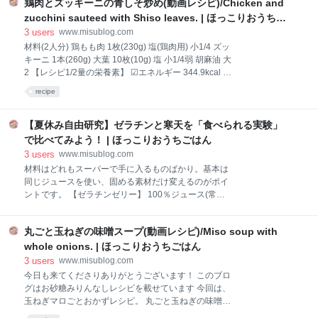
脂質 9.96g ☑︎炭水化物 10.46g ☑︎食物繊維 7.65g ☑︎タ
鶏肉とズッキーニの青しそ炒め(動画レシピ)/Chicken and
ンパク質 8.72g 文部科学省 科学技術・学術審議会資源
zucchini sauteed with Shiso leaves. | ほっこりおうちご
調査分科会報告書「日本食品標準成分表2020年版(八
はん
3
users
www.misublog.com
訂)」から引用 材料アレンジ 茹でささみや鶏胸肉を加
材料(2人分) 鶏もも肉 1枚(230g) 塩(鶏肉用) 小1/4 ズッ
えるとボリュームのあるおかずになります ごま油の代
キーニ 1本(260g) 大葉 10枚(10g) 塩 小1/4弱 胡麻油 大
わりにマヨネーズでもOK すりごまをプラスしても美
2 【レシピ1/2量の栄養素】 ☑︎エネルギー 344.9kcal ☑︎
味しいです English recipe(serve 2
脂質 28.1g ☑︎炭水化物 4.01g ☑︎食物繊維 2.05g ☑︎タン
recipe
パク質 21.78g 文部科学省 科学技術・学術審議会資源
調査分科会報告書「日本食品標準成分表2020年版(八
訂)」から引用 材料アレンジ トマトやパプリカなど加
【夏休み自由研究】ゼラチンと寒天を「食べられる実験」
えても彩り綺麗です 今回は塩味ですが醤油やポン酢で
で比べてみよう！ | ほっこりおうちごはん
味付けしても美味しいです 大葉の代わりにバジルを使
3
users
www.misublog.com
っても作れます English recipe(serve 2) 230g Chicken
材料はどれもスーパーで手に入るものばかり。基本は
thighs 1.25ml Salt (for chicken) 1 Zucchini 10 Shiso
同じジュースを使い、固める素材だけ変えるのがポイ
leaves 1ml Salt 30ml S
ントです。 【ゼラチンゼリー】 100％ジュース(常温)
… 300cc 粉ゼラチン … 5g 冷水（ゼラチンふやかし
用）… 20cc お好みで砂糖 … 大さじ1（なくてもOK）
丸ごと玉ねぎの味噌スープ(動画レシピ)/Miso soup with
【寒天ゼリー】 100％ジュース(常温) … 300cc 粉寒天
… 2g 水 … 200cc お好みで砂糖 … 大さじ1（なくても
whole onions. | ほっこりおうちごはん
OK） このブログではマンゴーとリンゴの100%ジュー
3
users
www.misublog.com
スを使用しました。 砂糖を加える場合は、ジュースに
今日も来てくださりありがとうございます！ このブロ
先に入れてよく溶かしておきましょう。
グはお砂糖みりんなしレシピを載せています 今回は、
玉ねぎマロごとおかずレシピ。 丸ごと玉ねぎの味噌ス
ープです 玉ねぎを丸ごと1個煮こみます。 とろっと甘