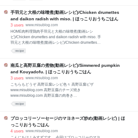
(2人分) ブロッコリー 300g 水 80cc 塩(ブロッコリー
用)ひとつまみ 卵 1個 シュレッドチーズ 100g 塩(たま
ご用)ひとつまみ ミニトマト 30g(3〜4個) トマトケチ
手羽元と大根の味噌煮(動画レシピ)/Chicken drumettes
ャップ 30g 【レシピ1/6量の栄養素】 ☑︎エネルギー
and daikon radish with miso. | ほっこりおうちごはん
96.46kcal ☑︎脂質 5.99g ☑︎炭水化物 5.3g ☑︎食物繊維
3
users
www.misublog.com
2.7g ☑︎タンパク質 8.15g 文部科学省 科学技術・学術審
HOME肉料理鶏肉手羽元と大根の味噌煮(動画レシ
議会資源調査分科会報告書「日本食品標準成分表2020
ピ)/Chicken drumettes and daikon radish with miso. 手
年版(八訂)」から引用 材料アレンジ トッピングはお好
羽元と大根の味噌煮(動画レシピ)/Chicken drumettes
みのもので。ソーセージやピーマンなどを乗せても美
and daikon radish with miso. 2024 3/11
味しいです ブロッコリーの代わりにカリフラワーやロ
recipe
南瓜と高野豆腐の煮物(動画レシピ)/Simmered pumpkin
and Kouyadofu. | ほっこりおうちごはん
3
users
www.misublog.com
こちらもどうぞ 高野豆腐レシピ色々 高野豆腐ピザ
www.misublog.com 高野豆腐のチーズ焼き
www.misublog.com 高野豆腐の肉巻き
www.misublog.com 高野豆腐の塩麻婆豆腐
recipe
www.misublog.com 材料(4人分) 高野豆腐 4枚(70g) (水
500cc) 南瓜 1/4個(380g) 出し汁 400cc 酒 45cc 醤油 大
2 塩 ひとつまみ 【レシピ1/2量の栄養素】 ☑︎エネルギ
ブロッコリーソーセージのマヨネーズ炒め(動画レシピ) | ほ
ー 137.68kcal ☑︎脂質 6.06g ☑︎炭水化物 13.1g ☑︎食物繊
っこりおうちごはん
維 3.19g ☑︎タンパク質 11.15g 文部科学省 科学技術・
4
users
www.misublog.com
学術審議会資源調査分科会報告書「日本食品標準成分
こんにちは！みすずです。 今回はブロッコリーのマヨ