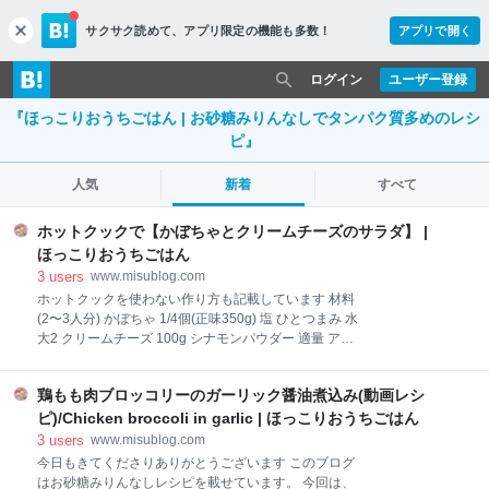
サクサク読めて、
アプリ限定の機能も多数！
アプリで開く
c
l
o
ログイン
ユーザー登録
s
『ほっこりおうちごはん | お砂糖みりんなしでタンパク質多めのレシ
e
ピ』
人気
新着
すべて
ホットクックで【かぼちゃとクリームチーズのサラダ】 |
ほっこりおうちごはん
3
users
www.misublog.com
ホットクックを使わない作り方も記載しています 材料
(2〜3人分) かぼちゃ 1/4個(正味350g) 塩 ひとつまみ 水
大2 クリームチーズ 100g シナモンパウダー 適量 アー
モンドスライス 適量 材料アレンジ クリームチーズの
代わりに、マスカルポーネチーズを使っても、マヨネ
鶏もも肉ブロッコリーのガーリック醤油煮込み(動画レシ
ーズを使っても作れます。それぞれ風味が異なるの
で、お好きな味に仕上げて下さい かぼちゃの皮は今回
ピ)/Chicken broccoli in garlic | ほっこりおうちごはん
は取らずに使用しています。ですが皮を外した方がき
3
users
www.misublog.com
れいなオレンジ色に仕上がります。お好みでどうぞ。
今日もきてくださりありがとうございます このブログ
細かく砕いたくるみを加えてもおいしいです。 かぼち
はお砂糖みりんなしレシピを載せています。 今回は、