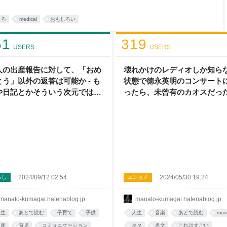
」を後回しにさせ、それから約
約」という文字が大鎮座することにな
ころ
medical
おもしろい
ないし明日やるか。ちなみに由
18
51
319
USERS
USERS
人の出産報告に対して、「おめ
壊れかけのレディオしか知ら
とう」以外の返答は可能か - も
状態で徳永英明のコンサート
や日記とかそういう次元ではな
ったら、未曾有のカオスだった
もはや日記とかそういう次元
ない
2024/09/12 02:54
2024/05/30 19:24
らし
エンタメ
manato-kumagai.hatenablog.jp
manato-kumagai.hatenablog.jp
人生
あとで読む
子育て
子供
人生
音楽
あとで読む
mus
出産
育児
コミュニケーション
ネタ
名文
これはすごい