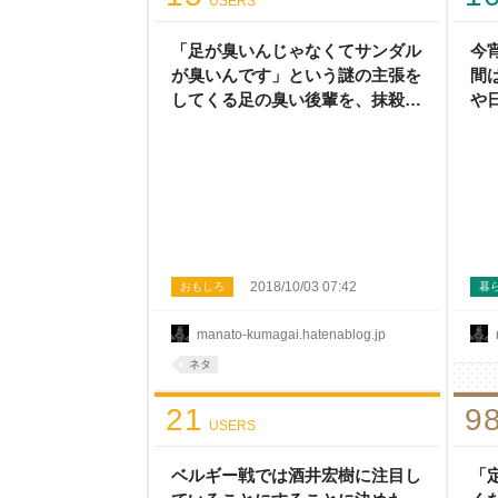
USERS
言え
乳の
す」
「足が臭いんじゃなくてサンダル
今
てく
が臭いんです」という謎の主張を
間
風営
してくる足の臭い後輩を、抹殺し
や
れは
たい。 - もはや日記とかそういう
次元ではない
2018/10/03 07:42
おもしろ
暮
manato-kumagai.hatenablog.jp
ネタ
21
9
USERS
ベルギー戦では酒井宏樹に注目し
「定