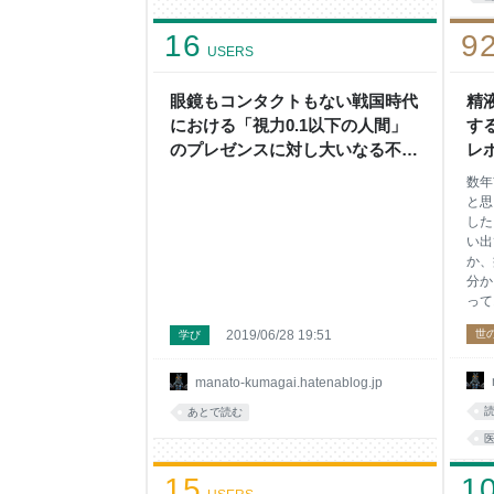
16
9
USERS
眼鏡もコンタクトもない戦国時代
精
における「視力0.1以下の人間」
す
のプレゼンスに対し大いなる不安
レ
を感じている - もはや日記とかそ
か
数年
ういう次元ではない
と思
した
い出
か、
分か
って
に調
2019/06/28 19:51
世
学び
クリ
検査
い。
manato-kumagai.hatenablog.jp
をす
あとで読む
ても
は、
身構
m
15
1
クリ