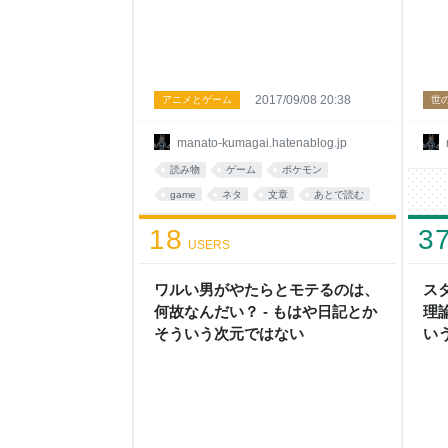
2017/09/08 20:38
アニメとゲーム
世
manato-kumagai.hatenablog.jp
読み物
ゲーム
ポケモン
game
ネタ
文章
あとで読む
pokemon
おもしろ
読みもの
18
3
USERS
ワルい男がやたらとモテるのは、
ス
何故なんだい？ - もはや日記とか
理
そういう次元ではない
い