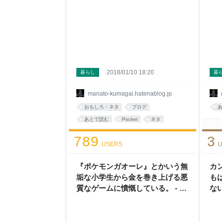
2018/01/10 18:20
暮らし
暮
manato-kumagai.hatenablog.jp
おもしろ・ネタ
ブログ
あとで読む
Pocket
ネタ
789
3
USERS
U
『ポケモンガオーレ』とかいう無
カ
垢な小学生から金を巻き上げる悪
も
質なゲームに憤慨している。 - も
な
はや日記とかそういう次元ではな
い