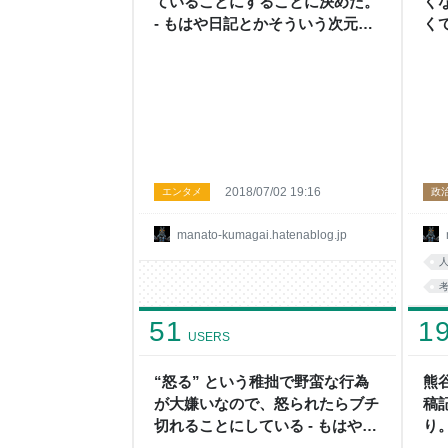
ていることにすることに決めた。
く
- もはや日記とかそういう次元で
く
はない
う
2018/07/02 19:16
エンタメ
政
manato-kumagai.hatenablog.jp
51
1
USERS
“怒る” という稚拙で野蛮な行為
熊
が大嫌いなので、怒られたらブチ
稿
切れることにしている - もはや日
り
記とかそういう次元ではない
元