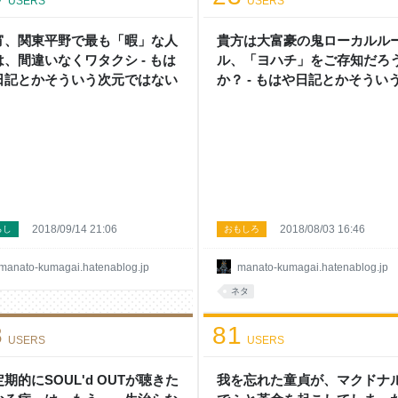
USERS
USERS
ば、ズボンを脱いで待っていると巨
ナースが全裸で現れ、「失礼しま
と良いながらフェラチオをおっ始め
宵、関東平野で最も「暇」な人
貴方は大富豪の鬼ローカルル
るパターンだろう。 ただ、さすがに
は、間違いなくワタクシ - もは
ル、「ヨハチ」をご存知だろ
法の観点からも実現性に乏しく、こ
日記とかそういう次元ではない
か？ - もはや日記とかそうい
期待し過ぎである。 次に、やや
元ではない
2018/09/14 21:06
2018/08/03 16:46
らし
おもしろ
manato-kumagai.hatenablog.jp
manato-kumagai.hatenablog.jp
ネタ
8
81
USERS
USERS
期的にSOUL'd OUTが聴きた
我を忘れた童貞が、マクドナ