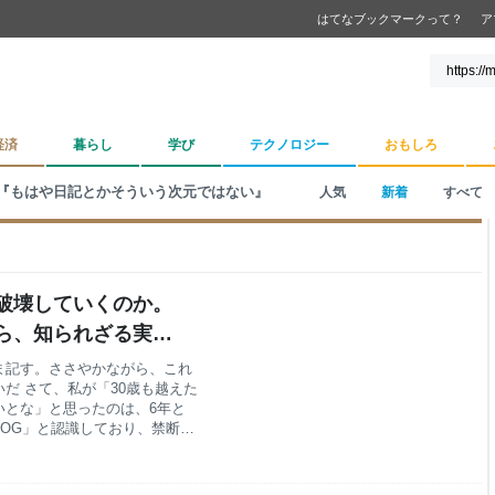
はてなブックマークって？
ア
経済
暮らし
学び
テクノロジー
おもしろ
『もはや日記とかそういう次元ではない』
人気
新着
すべて
破壊していくのか。
ら、知られざる実態
いう次元ではない
ま記す。ささやかながら、これ
だ さて、私が「30歳も越えた
いとな」と思ったのは、6年と
DOG」と認識しており、禁断の
うとしていたようだ 少し調べ
を意味する「ドック」が由来と
 この、由来を調べたことでも