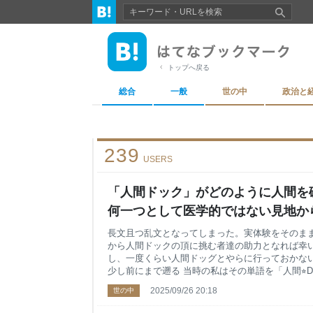
トップへ戻る
総合
一般
世の中
政治と
239
USERS
「人間ドック」がどのように人間を
何一つとして医学的ではない見地か
を暴きたい - もはや日記とかそう
長文且つ乱文となってしまった。実体験をそのま
から人間ドックの頂に挑む者達の助力となれば幸い
し、一度くらい人間ドッグとやらに行っておかな
少し前にまで遡る 当時の私はその単語を「人間⭐︎
配合手術によりホモサピエンスと犬のキメラになろ
2025/09/26 20:18
世の中
てみると、正しくは人間ドックであり、船の点検
なっている。これ知り、ひどく安心したのである。