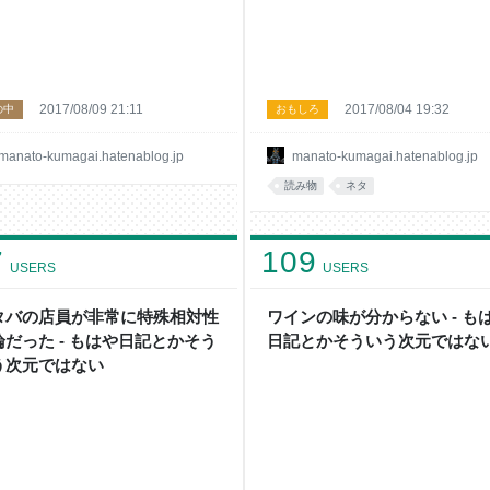
2017/08/09 21:11
2017/08/04 19:32
の中
おもしろ
manato-kumagai.hatenablog.jp
manato-kumagai.hatenablog.jp
読み物
ネタ
7
109
USERS
USERS
タバの店員が非常に特殊相対性
ワインの味が分からない - も
論だった - もはや日記とかそう
日記とかそういう次元ではな
う次元ではない