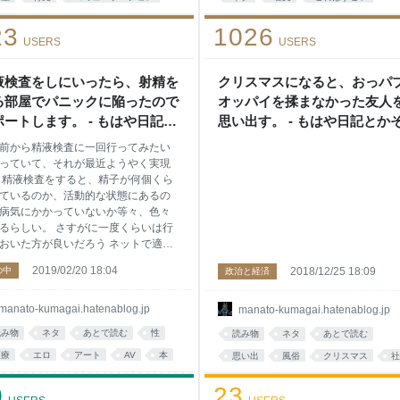
子ども
23
1026
USERS
USERS
液検査をしにいったら、射精を
クリスマスになると、おっパ
る部屋でパニックに陥ったので
オッパイを揉まなかった友人
ポートします。 - もはや日記と
思い出す。 - もはや日記とか
そういう次元ではない
いう次元ではない
前から精液検査に一回行ってみたい
っていて、それが最近ようやく実現
 精液検査をすると、精子が何個くら
ているのか、活動的な状態にあるの
病気にかかっていないか等々、色々
るらしい。 さすがに一度くらいは行
おいた方が良いだろう ネットで適当
べて、上の方に出てきた精液検査用
2019/02/20 18:04
の中
2018/12/25 18:09
政治と経済
ニックに行くことに決めた 精液は尿
の要領で、その場で採取するらし
つまり当日、そのクリニックで射精
manato-kumagai.hatenablog.jp
manato-kumagai.hatenablog.jp
ることになるということだ それにし
読み物
ネタ
あとで読む
性
読み物
ネタ
あとで読む
、クリニックで射精をするというの
どういう感じなんだろう？僕は多少
医療
エロ
アート
AV
本
思い出
風俗
クリスマス
社
えつつ、内心ではワクワクしていた
edical
ブログ
名言
増田文学
0
ニックでの射精。ベストケースはと
23