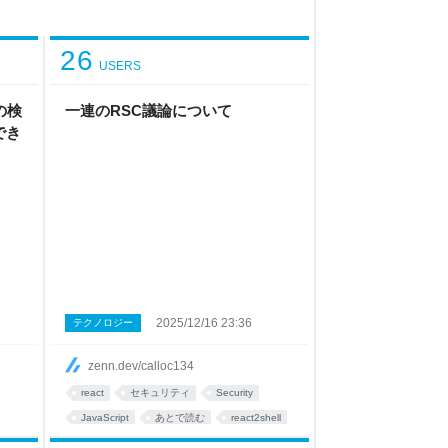
26
USERS
の検
一連のRSC議論について
でき
2025/12/16 23:36
テクノロジー
zenn.dev/calloc134
react
セキュリティ
Security
JavaScript
あとで読む
react2shell