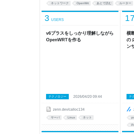
変でした。 同じように一人暮らしでOpenWrt
ネットワーク
OpenWrt
あとで読む
ルーター
い、 今回の記事を書いてみました。 まず OpenWrt
器のためのLin
3
1
USERS
v6プラスをしっかり理解しながら
横断
OpenWRTを作る
の 
ン
2026/04/20 09:44
テクノロジー
テ
zenn.dev/calloc134
サーバ
Linux
ネット
p
P