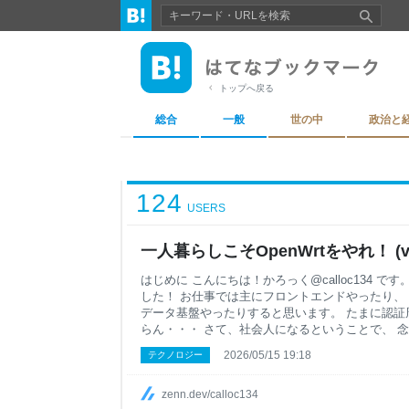
トップへ戻る
総合
一般
世の中
政治と
124
USERS
一人暮らしこそOpenWrtをやれ！ (
はじめに こんにちは！かろっく@calloc134 
した！ お仕事では主にフロントエンドやったり、
データ基盤やったりすると思います。 たまに認証
らん・・・ さて、社会人になるということで、 
すが、当然ネット環境も必要になります。 せっか
2026/05/15 19:18
テクノロジー
のなら、 ルータも自分でカスタマイズしてみたい
前でルータを用意、更にOpenWrtを導入してみ
めてのネットの契約、 ルータの選定、導入と接続
zenn.dev/calloc134