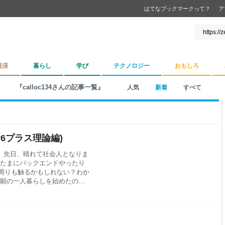
はてなブックマークって？
ア
経済
暮らし
学び
テクノロジー
おもしろ
『calloc134さんの記事一覧』
人気
新着
すべて
v6プラス理論編)
です。 先日、晴れて社会人となりま
 たまにバックエンドやったり
周りも触るかもしれない？わか
念願の一人暮らしを始めたので
く自分でネット環境を構築する
！ というモチベが高まり、 自
ることにしました。 ただでさえ初
確立まで・・・ 思ったより大