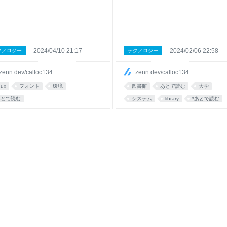
2024/04/10 21:17
2024/02/06 22:58
クノロジー
テクノロジー
zenn.dev/calloc134
zenn.dev/calloc134
nux
フォント
環境
図書館
あとで読む
大学
あとで読む
システム
library
*あとで読む