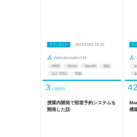
2024/10/02 16:28
テクノロジー
テ
zenn.dev/calloc134
OIDC
OAuth
OpenID
認証
p
あとで読む
学習
d
3
4
USERS
I
授業内開発で部室予約システムを
Ma
開発した話
構