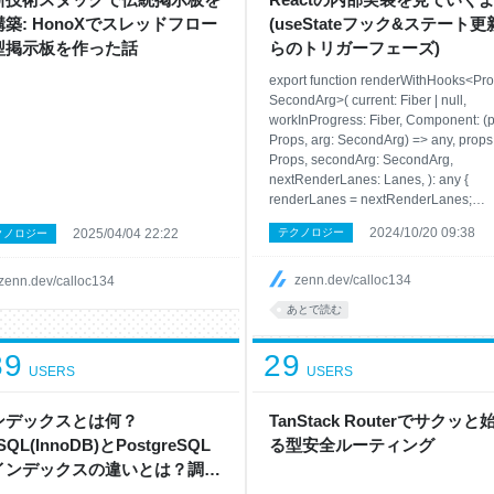
築: HonoXでスレッドフロー
(useStateフック&ステート
型掲示板を作った話
らのトリガーフェーズ)
export function renderWithHooks<Pro
SecondArg>( current: Fiber | null,
workInProgress: Fiber, Component: (p
Props, arg: SecondArg) => any, props
Props, secondArg: SecondArg,
nextRenderLanes: Lanes, ): any {
renderLanes = nextRenderLanes;
currentlyRenderingFiber =
2024/10/20 09:38
2025/04/04 22:22
テクノロジー
クノロジー
workInProgress; (省略) if (__DEV__) { 
(current !== null &&
current.memoizedState !== null) {
zenn.dev/calloc134
zenn.dev/calloc134
ReactSharedInternals.H = HooksDisp
あとで読む
89
29
USERS
USERS
ンデックスとは何？
TanStack Routerでサクッと
SQL(InnoDB)とPostgreSQL
る型安全ルーティング
インデックスの違いとは？調べ
みました