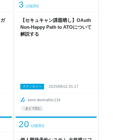
3
USERS
きガ
【セキュキャン課題晒し】OAuth
Non-Happy Path to ATOについて
解説する
2025/06/11 01:17
テクノロジー
zenn.dev/calloc134
あとで読む
20
USERS
よ
個人開発予約システム 大規模リフ