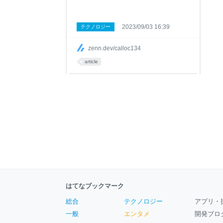
2023/09/03 16:39
テクノロジー
zenn.dev/calloc134
article
はてなブックマーク
総合
テクノロジー
アプリ・
一般
エンタメ
開発ブロ