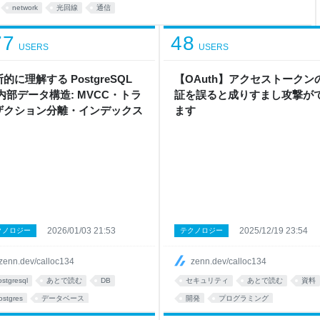
を導入したい人の参考になればと思
network
光回線
通信
 とは OpenWrtとは、ルータ機
77
48
USERS
USERS
的に理解する PostgreSQL
【OAuth】アクセストークン
内部データ構造: MVCC・トラ
証を誤ると成りすまし攻撃が
ザクション分離・インデックス
ます
2026/01/03 21:53
2025/12/19 23:54
クノロジー
テクノロジー
zenn.dev/calloc134
zenn.dev/calloc134
ostgresql
あとで読む
DB
セキュリティ
あとで読む
資料
ostgres
データベース
開発
プログラミング
インデックス
SQL
database