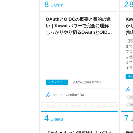
8
2
USERS
ar
OAuthとOIDCの概要と目的の違
K
い｜Kawaiiパワーで完全に理解！
かり
しっかりやり切るOAuthとOIDC
(執
入門 (執筆中)
【応
まで
フロ
ィ機
く学
イラ
テ
2025/12/04 07:03
テクノロジー
zenn.dev/calloc134
O
4
7
USERS
U
【セキュキャン課題晒し】パスキ
最