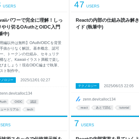
8
47
USERS
USERS
chitecture
awaiiパワーで完全に理解！しっ
Reactの内部の仕組み読み解
やり切るOAuthとOIDC入門
イド (執筆中)
筆中)
用編以外は無料】OAuth/OIDCを背景
手抜かりなく解説。基本概念、認可
ー、トークンの仕組み、セキュリテ
構など。Kawaiiイラスト満載で楽し
びましょう！現在OIDC編まで執筆、
スト制作中。
2025/12/01 02:27
クノロジー
2025/06/15 22:05
テクノロジー
zenn.dev/calloc134
zenn.dev/calloc134
Auth
OIDC
認証
react
あとで読む
tutorial
チュートリアル
tech
7
SERS
USERS
新技術スタックで伝統掲示板を
Reactの内部実装を見ていく