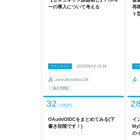
ーの導入について考える
再構
ト
2025/06/10 19:39
テクノロジー
テ
zenn.dev/calloc134
あとで読む
32
2
USERS
OAuth/OIDCをまとめてみる(下
イ
書き段階です！)
My
の
て