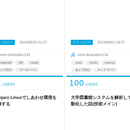
2024/09/20 01:27
2024/09/01 18:57
クノロジー
テクノロジー
zenn.dev/calloc134
zenn.dev/calloc134
ostgresql
DB
mysql
react
router
react.js
あとで読む
データベース
あとで読む
ネットワーク
atabase
index
SQL
技術
2
100
USERS
USERS
nnoDB
njaro Linuxでしあわせ環境を
大学図書館システムを解析し
築する
動化した話(技術メイン)