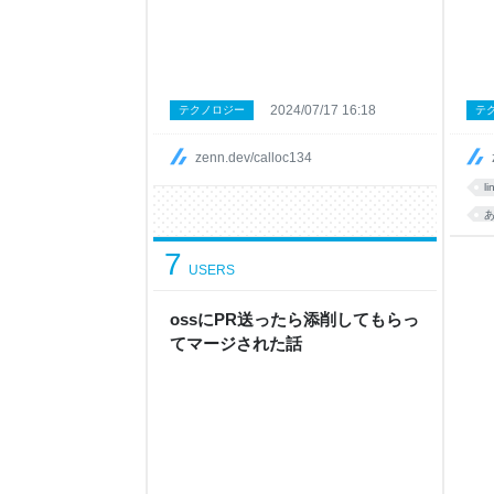
2024/07/17 16:18
テクノロジー
テ
zenn.dev/calloc134
li
7
USERS
ossにPR送ったら添削してもらっ
てマージされた話