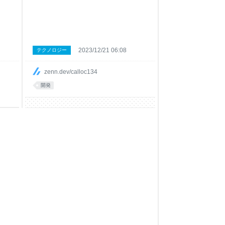
2023/12/21 06:08
テクノロジー
zenn.dev/calloc134
開発