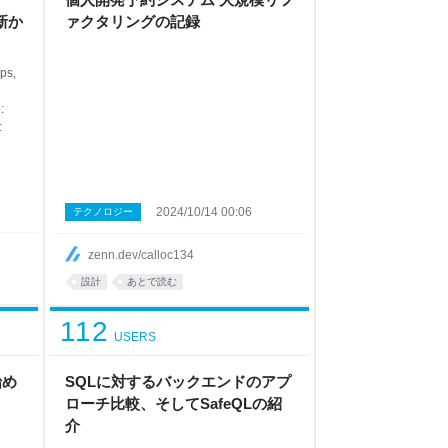
更新か
ァクタリングの記録
ps,
:
:
2024/10/14 00:06
テクノロジー
if
zenn.dev/calloc134
atc
設計
あとで読む
112
USERS
始め
SQLに対するバックエンドのアプ
ローチ比較、そしてSafeQLの紹
介