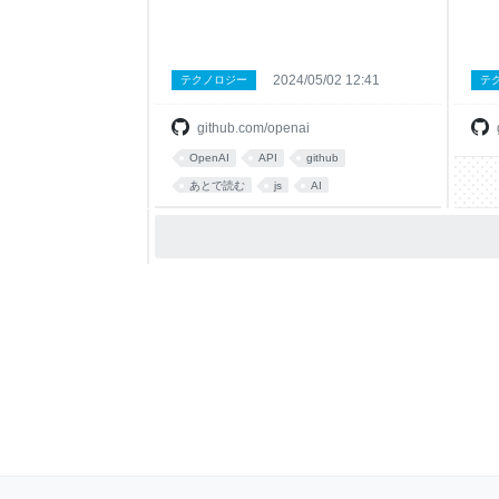
2024/05/02 12:41
テクノロジー
テ
github.com/openai
OpenAI
API
github
あとで読む
js
AI
プログラミング
JavaScript