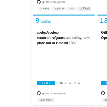
github.com/openai
security
OpenAI
oss
人工知能
9
1
USERS
codex/codex-
Git
rs/core/src/guardian/policy_tem
Ope
plate.md at rust-v0.133.0 ·
openai/codex
2026/05/26 20:43
テクノロジー
テ
github.com/openai
あとで読む
p