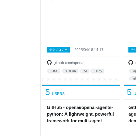
2025/04/18 14:17
テクノロジー
テ
github.com/openai
OSS
GitHub
AI
Ruby
o
g
5
5
USERS
U
GitHub - openai/openai-agents-
Git
python: A lightweight, powerful
age
framework for multi-agent
dem
workflows
adv
on 