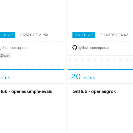
2025/01/17 21:50
2024/10/17 14:42
クノロジー
テクノロジー
github.com/openai
github.com/openai
人工知能
20
SERS
USERS
Hub - openai/simple-evals
GitHub - openai/grok