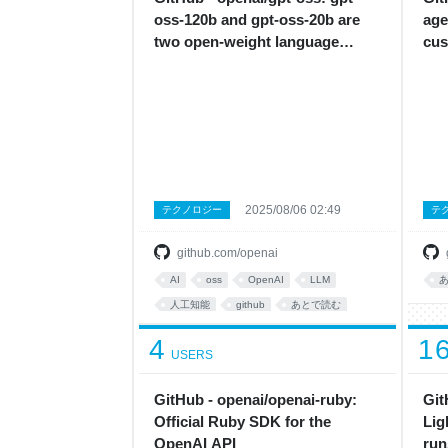
oss-120b and gpt-oss-20b are
age
two open-weight language
cus
models by OpenAI
imp
Ag
2025/08/06 02:49
テクノロジー
テ
github.com/openai
AI
oss
OpenAI
LLM
人工知能
github
あとで読む
4
1
USERS
GitHub - openai/openai-ruby:
Git
Official Ruby SDK for the
Lig
OpenAI API
run