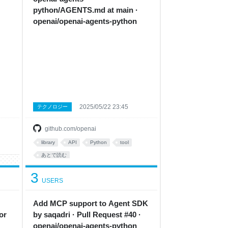
python/AGENTS.md at main ·
openai/openai-agents-python
2025/05/22 23:45
テクノロジー
github.com/openai
library
API
Python
tool
あとで読む
3
USERS
Add MCP support to Agent SDK
or
by saqadri · Pull Request #40 ·
openai/openai-agents-python