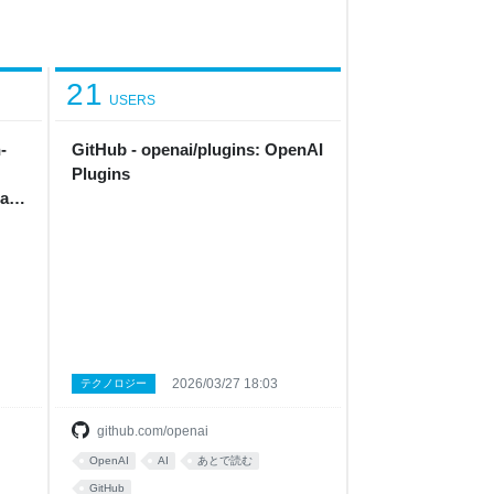
21
USERS
-
GitHub - openai/plugins: OpenAI
Plugins
ate
2026/03/27 18:03
テクノロジー
github.com/openai
OpenAI
AI
あとで読む
GitHub