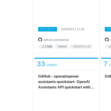
2025/03/12 11:36
テクノロジー
テ
github.com/openai
人工知能
Python
プログラミング
33
7
USERS
U
GitHub - openai/openai-
Git
assistants-quickstart: OpenAI
Assistants API quickstart with
Next.js.