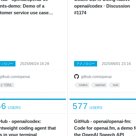
nts-demo: Demo of a
openai/codex · Discussion
tomer service use case
#1174
lemented with the OpenAI
ents SDK
2025/06/24 16:29
2025/06/01 23:16
クノロジー
テクノロジー
github.com/openai
github.com/openai
あとで読む
codex
openai
rust
66
577
USERS
USERS
Hub - openai/codex:
GitHub - openai/openai-fm:
htweight coding agent that
Code for openai.fm, a demo f
s in your terminal
the OpenAI Speech API