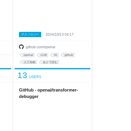
OpenAI Solution team.
2024/10/13 04:17
テクノロジー
github.com/openai
openai
LLM
AI
github
人工知能
あとで読む
プログラミング
13
USERS
GitHub - openai/transformer-
debugger