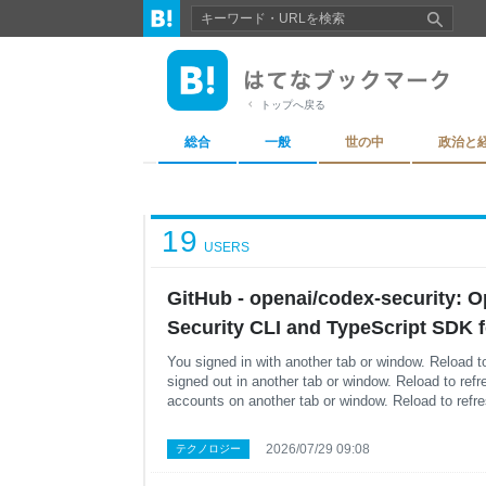
トップへ戻る
総合
一般
世の中
政治と
19
USERS
GitHub - openai/codex-security: 
Security CLI and TypeScript SDK f
validating, and fixing security vul
You signed in with another tab or window. Reload t
signed out in another tab or window. Reload to ref
https://www.npmjs.com/package/
accounts on another tab or window. Reload to refre
security
2026/07/29 09:08
テクノロジー