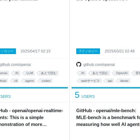
2025/04/17 02:15
2025/03/21 02:48
クノロジー
テクノロジー
github.com/openai
github.com/openai
penai
AI
LLM
あとで読む
AI
あとで読む
OpenAI
音
ithub
cli
agent
codex
webサービス
api
demo
開発
terminal
speech
自動生成
機械学習
5
SERS
USERS
Hub - openai/openai-realtime-
GitHub - openai/mle-bench:
nts: This is a simple
MLE-bench is a benchmark f
onstration of more
measuring how well AI agent
anced, agentic patterns built
perform at machine learning
top of the Realtime API.
engineering