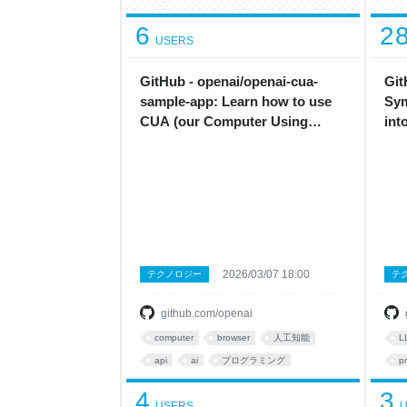
6
2
USERS
GitHub - openai/openai-cua-
Git
sample-app: Learn how to use
Sym
CUA (our Computer Using
int
Agent) via the API on multiple
imp
computer environments.
tea
of 
2026/03/07 18:00
テクノロジー
テ
github.com/openai
computer
browser
人工知能
L
api
ai
プログラミング
pr
programming
p
4
3
USERS
U