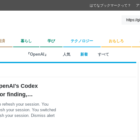
はてなブックマークって？
ア
経済
暮らし
学び
テクノロジー
おもしろ
『OpenAI』
人気
新着
すべて
OpenAI's Codex
or finding,
nerabilities. npm:
o refresh your session. You
resh your session. You switched
@openai/codex-
sh your session. Dismiss alert