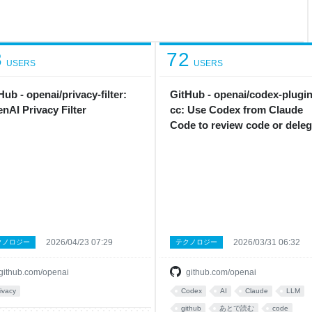
3
72
USERS
USERS
Hub - openai/privacy-filter:
GitHub - openai/codex-plugin
nAI Privacy Filter
cc: Use Codex from Claude
Code to review code or deleg
tasks.
2026/04/23 07:29
2026/03/31 06:32
クノロジー
テクノロジー
github.com/openai
github.com/openai
rivacy
Codex
AI
Claude
LLM
github
あとで読む
code