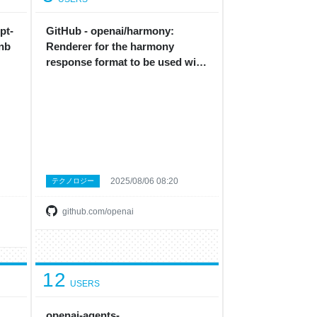
pt-
GitHub - openai/harmony:
nb
Renderer for the harmony
response format to be used with
gpt-oss
2025/08/06 08:20
テクノロジー
github.com/openai
12
USERS
openai-agents-