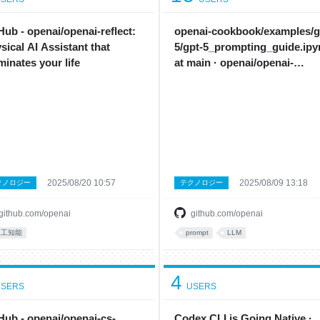
Hub - openai/openai-reflect:
openai-cookbook/examples/g
sical AI Assistant that
5/gpt-5_prompting_guide.ipy
uminates your life
at main · openai/openai-
cookbook
2025/08/20 10:57
2025/08/09 13:18
クノロジー
テクノロジー
github.com/openai
github.com/openai
人工知能
prompt
LLM
4
SERS
USERS
Hub - openai/openai-cs-
Codex CLI is Going Native ·