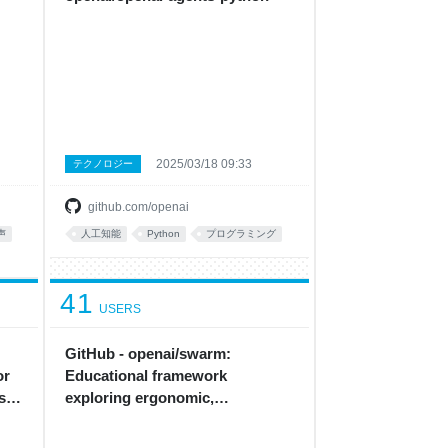
2025/03/18 09:33
テクノロジー
github.com/openai
声
人工知能
Python
プログラミング
41
USERS
GitHub - openai/swarm:
or
Educational framework
s
exploring ergonomic,
lightweight multi-agent
orchestration. Managed by