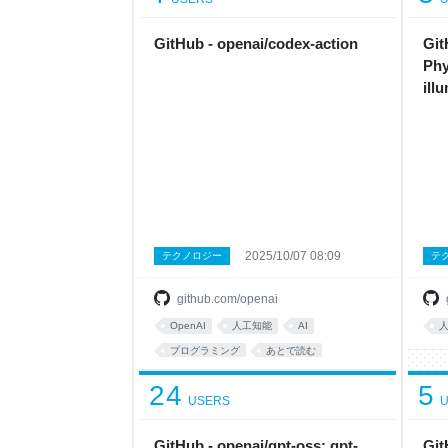
GitHub - openai/codex-action
Git
Phy
ill
2025/10/07 08:09
テクノロジー
テ
github.com/openai
OpenAI
人工知能
AI
プログラミング
あとで読む
24
5
USERS
U
GitHub - openai/gpt-oss: gpt-
Git