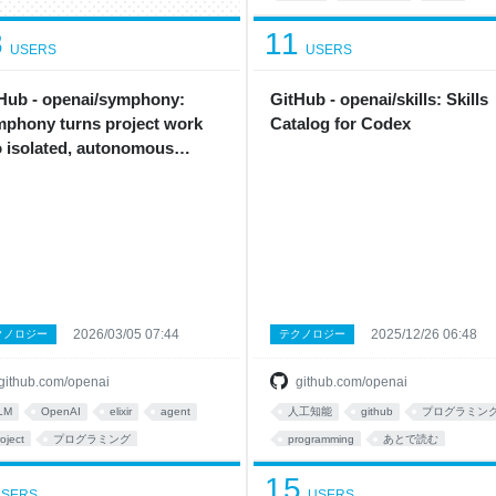
plugin
8
11
USERS
USERS
Hub - openai/symphony:
GitHub - openai/skills: Skills
phony turns project work
Catalog for Codex
o isolated, autonomous
lementation runs, allowing
ms to manage work instead
supervising coding agents.
2026/03/05 07:44
2025/12/26 06:48
クノロジー
テクノロジー
github.com/openai
github.com/openai
LM
OpenAI
elixir
agent
人工知能
github
プログラミン
oject
プログラミング
programming
あとで読む
rogramming
15
SERS
USERS