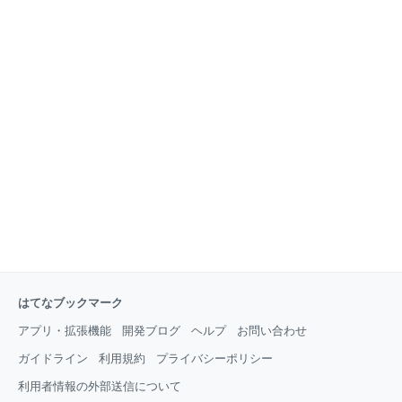
もあまりピンとこない状態でした｡スキルはRailsで簡
単なアプリを作れる程度で､コードの美しさについては
考えたとがありませんでした｡私が書くコードに対して
は､ほぼ毎回「読みづらい」という指摘を受けていまし
た｡ そんな私が､様々な開発やリファクタリング､コー
ドレビューを通して学んだ､きれいなコードの定義と条
件をまとめました｡ 以前の私のような､「きれいなコー
ドって言われてもよくわからない」という人に､「もっ
と､きれいなコードの条件を知
はてなブックマーク
アプリ・拡張機能
開発ブログ
ヘルプ
お問い合わせ
ガイドライン
利用規約
プライバシーポリシー
利用者情報の外部送信について