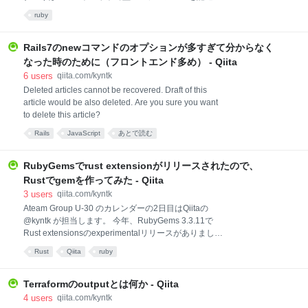
るため、実行時には型の情報が捨てられてしまってい
ruby
るようです) これを用いて、実行時に型アノテーショ
ンの検査ができるというので、手元で試してみまし
た。 Sorbet Runtimeについて Sorbetは部分的に型チ
Rails7のnewコマンドのオプションが多すぎて分からなく
ェックを有効化、無効化することが可能です。そのた
なった時のために（フロントエンド多め） - Qiita
め、型アノテーションを記述しても異なる型の値が渡
6
users
qiita.com/kyntk
される可能性があります。 Sorbet Runtimeは実行時に
Deleted articles cannot be recovered. Draft of this
型情報を用いて、アノテーションをチェックすること
article would be also deleted. Are you sure you want
ができます。 これにより、型アノテーションの誤りに
to delete this article?
気づくことができます。 試してみる まずは型チェック
を無効化してプログラムを実行してみます。
Rails
JavaScript
あとで読む
RubyGemsでrust extensionがリリースされたので、
Rustでgemを作ってみた - Qiita
3
users
qiita.com/kyntk
Ateam Group U-30 のカレンダーの2日目はQiitaの
@kyntk が担当します。 今年、RubyGems 3.3.11で
Rust extensionsのexperimentalリリースがありまし
た。 変更されたPull Requestは↓です。 この変更で
Rust
Qiita
ruby
CargoBuilderが実装され、Cargo.tomlファイルを見つ
けるとcargoでRustのビルドができるようになりまし
た。 今まではRust用にビルドの設定をする必要があっ
Terraformのoutputとは何か - Qiita
たのですが、かんたんにビルドができるようになりま
4
users
qiita.com/kyntk
した。 ちょうど、Qiita社でもRustを使う機会がありそ