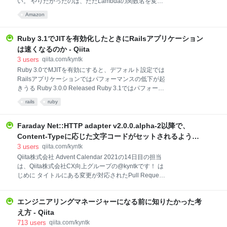
い。 やりたかったのは、ただLambdaの関数名を変え
Fiberを使っており、Ruby 3のノンブロッキングFiber
ること 事故はLambdaの名前を変えた時に発生しまし
Amazon
もサポートしているようです。影響を受けたものとし
た。Lambda関数の管理はserverless frameworkを使っ
ては以下2つが挙げられています。
ていました。実際の変更差分としては、たった1行だ
https://github.com/bes
けだったと思います。 まさか、それがあんな事故につ
Ruby 3.1でJITを有効化したときにRailsアプリケーション
ながるなんて想像していませんでした... サービスの概
は速くなるのか - Qiita
要 サービスの概要としては簡略化すると以下の感じで
3
users
qiita.com/kyntk
す。 ユーザー登録データが何らかの処理の後に
Ruby 3.0でMJITを有効にすると、デフォルト設定では
DynamoDBに保存され、そのストリームを受けて
Railsアプリケーションではパフォーマンスの低下が起
Lambdaをキックし、後続処理を実行します。その後
きうる Ruby 3.0.0 Released Ruby 3.1ではパフォーマ
はユーザーやクライアント、コールセンターへの処理
ンスは改善されたが、起動に時間がかかったり、コン
が行われていました。 今回変更を加えたLambdaはイ
rails
ruby
パイル中のパフォーマンス低下などの問題も残ってい
ベントの処理を少しする程度で、大したことはしてい
るので本番導入する場合は注意が必要 Why Ruby's JIT
ませんでした。 La
was slow by Takashi Kokubun - RubyKaigi Takeout
Faraday Net::HTTP adapter v2.0.0.alpha-2以降で、
2021 Ruby 3.1で新たにYJITがexperimentalで導入さ
Content-Typeに応じた文字コードがセットされるように
れるが、これはRailsであってもパフォーマンスが向上
なった - Qiita
3
users
qiita.com/kyntk
される。ただしまだ対応プラットフォームが限られて
Qiita株式会社 Advent Calendar 2021の14日目の担当
いる Ruby 3.1.0 Released 内容について 基本的に
は、Qiita株式会社CX向上グループの@kyntkです！ は
RubyKaigi Takeout 2021で話されていた内容を聞いて
じめに タイトルにある変更が対応されたPull Request
もらうのがいいと思うのですが、私自
はこちらです。 前提 Faradayに2012年に以下のissue
が作成されているように、FaradayでContent-Typeが
エンジニアリングマネージャーになる前に知りたかった考
text/html; charset=utf-8のようなレスポンスが返ってき
ても、response.bodyの文字コードはASCII-8BITにな
え方 - Qiita
っています。 そのため、response.body.encodingでは
713
users
qiita.com/kyntk