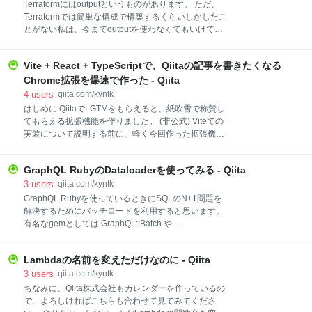
Terraformにはoutputというものがあります。 ただ、
うだったので、勉強がてらRustでgemを作成してみま
Terraformでは簡単な構成で構築するくらいしかしたこ
した。
とがない私は、今までoutputを使わなくてもいけてい
たので、どういう時にoutputを使えば良いのかよく分
かっていませんでした。 そこで今回Terraformのoutput
Vite + React + TypeScriptで、Qiitaの記事を書きたくなる
について調べてまとめてみました。 Output について
Terraformのドキュメントを見るとユースケースとして
Chrome拡張を爆速で作った - Qiita
以下の3点が挙げられています。 A child module can
4
users
qiita.com/kyntk
use outputs to expose a subset of its resource
はじめに QiitaでLGTMをもらえると、紙吹雪で称賛し
attributes to a parent module. A root module can use
てもらえる拡張機能を作りました。 (非公式) Viteでの
outputs to print certain values in the CLI output after
実装について説明する前に、軽く今回作った拡張機能
run
の機能説明をします。 作った拡張はこちら LGTMが伸
びるともっと浸れるようになった
GraphQL RubyのDataloaderを使ってみる - Qiita
pic.twitter.com/8gbIz1pyeN — 金子 優斗 / Qiita
(@kyntk_1128) April 11, 2022 長い時間と労力をかけ
3
users
qiita.com/kyntk
て記事を投稿したものの、思ったよりもバズらず、悲
GraphQL Rubyを使っているときにSQLのN+1問題を
しい思いをしたことがある人は多いと思います。 そこ
解決するためにバッチロードを利用すると思います。
で、この拡張を使えば、1LGTMつくだけで、盛大に終
有名なgemとしては GraphQL::Batch や
わりのない称賛を得ることができます。 止めどない称
BatchLoader、 Dataloaderなどがあります。 個人的に
賛の雨を受けて、自己満足に浸ることができます。 大
は使ったことがあるのはDataloaderなのですが、2018
バズリしたり、たくさんのLGTMがついたりしなくて
Lambdaの名前を変えただけなのに - Qiita
年から更新されていないようなのと、去年GraphQL
も、また次に記事を書きたいと思えるでしょう。 ま
Ruby自体にDataloaderが入ったので今回はこちらを触
3
users
qiita.com/kyntk
た、もしも多くの人に見てもらい、たくさ
ってみました。 GraphQL::Dataloader の概要 ドキュメ
ちなみに、Qiita株式会社もカレンダーを作っているの
ントはこちらです。 GraphQL::Dataloaderはデータベ
で、よろしければこちらも合わせて見てみてくださ
ースアクセスを効率的に行うためのツールで、Rubyの