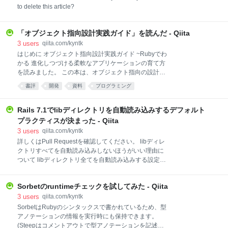
った時
to delete this article?
「オブジェクト指向設計実践ガイド」を読んだ - Qiita
3
users
qiita.com/kyntk
はじめに オブジェクト指向設計実践ガイド ~Rubyでわ
かる 進化しつづける柔軟なアプリケーションの育て方
を読みました。 この本は、オブジェクト指向の設計に
ついて、Rubyのプログラムをサンプルに、分かりやす
書評
開発
資料
プログラミング
く解説されています。 設計について学びたいRubyエ
ンジニアにおすすめできます。 これを学ぶことで、変
更しやすい、メンテナンス性の高いコードを書くため
Rails 7.1でlibディレクトリを自動読み込みするデフォルト
の考え方が身につけられます。 メンテナンス性の高い
プラクティスが決まった - Qiita
コードを書きたいと思っているRubyエンジニアは、個
3
users
qiita.com/kyntk
人的には、リーダブルコードの次に読むべき本だなと
詳しくはPull Requestを確認してください。 libディレ
感じました。 (リーダブルなコードについては前提と
クトリすべてを自動読み込みしないほうがいい理由に
して知っておいたほうがいいです) どうしてこの本を
ついて libディレクトリ全てを自動読み込みする設定は
読んだのか クラスの設計、インターフェースの設計に
推奨されていませんでした。 1 autoload_libが追加さ
苦手意識を持っており、元々社内でも多くの人がおす
れたPull Requestによると、 Some history The lib
すめしている本だったので、読んでみようと思いまし
Sorbetのruntimeチェックを試してみた - Qiita
directory was in the autoload paths by default in the
た。 今まで、インターフェースを使ったオブジ
early versions of Rails. However, lib stores different
3
users
qiita.com/kyntk
kinds of files, and eager loading in production proved
SorbetはRubyのシンタックスで書かれているため、型
to be an issue. Some files in there are not meant to be
アノテーションの情報を実行時にも保持できます。
autoloaded or eager loa
(Steepはコメントアウトで型アノテーションを記述す