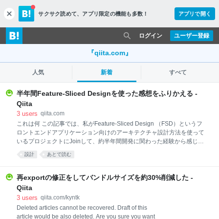
サクサク読めて、
アプリ限定の機能も多数！
アプリで開く
c
l
o
ログイン
ユーザー登録
s
e
『qiita.com』
人気
新着
すべて
半年間Feature-Sliced Designを使った感想をふりかえる -
Qiita
3
users
qiita.com
これは何 この記事では、私がFeature-Sliced Design （FSD）というフ
ロントエンドアプリケーション向けのアーキテクチャ設計方法を使って
いるプロジェクトにJoinして、約半年間開発に関わった経験から感じた
ことをシェアしたいと思います。 FSDについてはこちらの記事を参考に
設計
あとで読む
してください。 めちゃくちゃざっくり言うと、抽象度ごとにLayerでグ
ルーピングし、ドメインなどの意味のあるまとまりとしてSliceでグルー
ピングし、その技術的性質によってグルーピングするようなアーキテク
再exportの修正をしてバンドルサイズを約30%削減した -
チャ（ディレクトリ構成）になっています。 1. 抽象度（Layer）> 2. 意
Qiita
味のあるまとまり（Slice） > 3. 技術的性質（Segment） 今回FSDにつ
3
users
qiita.com/kyntk
いて書きますが、FSDを使っていないプロダクトであっても、なにか活
Deleted articles cannot be recovered. Draft of this
用できるアイデアや学び得てもらえたらと思い書きました。 結論 半年使
article would be also deleted. Are you sure you want