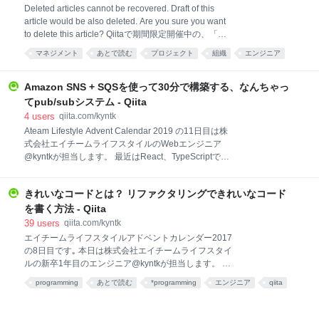
実際のbodyの文字コードがわからないので、特定の文
Deleted articles cannot be recovered. Draft of this
字コードに変換したいときには初めにbodyの文字コー
article would be also deleted. Are you sure you want
ドを判定しないと
to delete this article? Qiitaで期間限定開催中の、「エ
Encoding::UndefinedConversionErrorが発生する可能
ンジニアによるマネジメント」に関する記事を投稿す
マネジメント
あとで読む
プロジェクト
組織
エンジニア
性がありました。 Qiitaでは記事内にリンクカ
るイベントへの参加記事です。 マネジメントを始めて
仕事
技術
management
考え方
チーム
悩んだこと 約1年前、アシスタントマネージャーとい
う役職をいただき、エンジニアリングマネージャー
Amazon SNS + SQSを使って30分で構築する、なんちゃっ
（以下、EM）としての業務を開始しました。EMにな
てpub/subシステム - Qiita
ると1on1やメンバーの目標設定、チームづくり、チー
4
users
qiita.com/kyntk
ムの代表として事業部リーダーズミーティングへの参
Ateam Lifestyle Advent Calendar 2019 の11日目は株
加などの新しい業務をしながら、それまでのプレイヤ
式会社エイチームライフスタイルのWebエンジニア
ーとしての業務も行い、目の前の業務をこなすのにい
@kyntkが担当します。 最近はReact、TypeScriptでの
っぱいいっぱいでした。 そんな中で常に「自分がマネ
開発や、Lambda、DynamoDBを使ったサーバーレス
ージャーとしてきち
系のインフラを触っております。 はじめに 今回は
きれいなコードとは？ リファクタリングできれいなコード
Amazon SNS、Amazon SQSを使用して、イベント駆
動のpub/subメッセージングを実現したいと思いま
を書く方法 - Qiita
す。今まで使ったことはなかったのですが、イベント
39
users
qiita.com/kyntk
駆動のマイクロサービスアーキテクチャをこの機会に
エイチームライフスタイルアドベントカレンダー2017
手軽に実装してみたいなと思い触ってみました。初め
の8日目です｡ 本日は株式会社エイチームライフスタイ
て触るサービスはまず料金が気になるところですが、
ルの新卒1年目のエンジニア@kyntkが担当します。 は
今回の内容は無料枠内でできるので、気軽に手を動か
じめに 私もエンジニアとして 「コードがきれい」って
programming
あとで読む
*programming
エンジニア
qiita
しながらやってみてください。 初めて使ってみたの
言われたい！ と思い､普段学んだことをまとめる一環
で、どのように利用するとより有用なのかがまだ分か
としてこのテーマで書くことにしました｡ 約8ヶ月前､
っていないので、もしご指摘がありまし
入社したばかりの頃､私は「きれいなコード」と聞いて