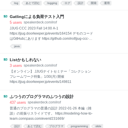
log
あとで読む
logging
ログ
設計
開発
運用
java
slide
programming
Gatlingによる負荷テスト入門
5
users
speakerdeck.com/irof
JJUG CCC 2023 Fall 14:00 A-1
https://jjug.doorkeeper.jp/events/164154 デモのコード
はGitHubにあります https://github.com/irof/jjug-ccc-
2023-fall-irof
java
Listかもしれない
3
users
speakerdeck.com/irof
【オンライン】 JJUGナイトセミナー「コレクション
フレームワーク特集」1/30(月) 開催
https://jjug.doorkeeper.jp/events/149811
ふつうのプログラマのふつうの設計
437
users
speakerdeck.com/irof
普通のプログラマの普通の設計 2022-01-26 本編（雑
談）の前振りスライドです。 https://modeling-how-to-
learn.connpass.com/event/231669/
設計
あとで読む
プログラマ
programming
slide