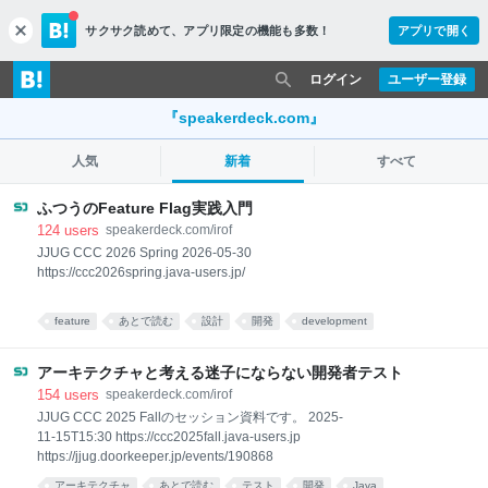
サクサク読めて、
アプリ限定の機能も多数！
アプリで開く
c
l
o
ログイン
ユーザー登録
s
e
『speakerdeck.com』
人気
新着
すべて
ふつうのFeature Flag実践入門
124
users
speakerdeck.com/irof
JJUG CCC 2026 Spring 2026-05-30
https://ccc2026spring.java-users.jp/
feature
あとで読む
設計
開発
development
プログラミング
まとめ
アーキテクチャと考える迷子にならない開発者テスト
154
users
speakerdeck.com/irof
JJUG CCC 2025 Fallのセッション資料です。 2025-
11-15T15:30 https://ccc2025fall.java-users.jp
https://jjug.doorkeeper.jp/events/190868
アーキテクチャ
あとで読む
テスト
開発
Java