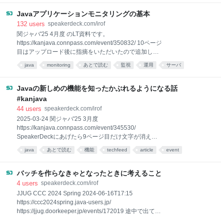
*あとで読む
Javaアプリケーションモニタリングの基本
132
users
speakerdeck.com/irof
関ジャバ'25 4月度 のLT資料です。
https://kanjava.connpass.com/event/350832/ 10ページ
目はアップロード後に指摘をいただいたので追加しま
した。 LT（5分）ですよ？
java
monitoring
あとで読む
監視
運用
サーバ
Javaの新しめの機能を知ったかぶれるようになる話
#kanjava
44
users
speakerdeck.com/irof
2025-03-24 関ジャバ'25 3月度
https://kanjava.connpass.com/event/345530/
SpeakerDeckにあげたら9ページ目だけ文字が消えま
した。 なんでだろ？せろさんのポスト貼ったから？ 心
java
あとで読む
機能
techfeed
article
event
の目で見てください。
バッチを作らなきゃとなったときに考えること
4
users
speakerdeck.com/irof
JJUG CCC 2024 Spring 2024-06-16T17:15
https://ccc2024spring.java-users.jp/
https://jjug.doorkeeper.jp/events/172019 途中で出てく
る長文スレッド https://x.com/ir…