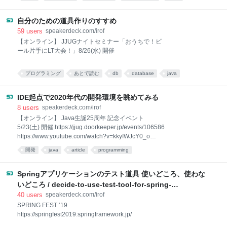
プログラミング
エンジニア
考え方
engineer
開発
自分のための道具作りのすすめ
59
users
speakerdeck.com/irof
【オンライン】 JJUGナイトセミナー「おうちで！ビ
ール片手にLT大会！」8/26(水) 開催
プログラミング
あとで読む
db
database
java
programming
データベース
tool
開発
IDE起点で2020年代の開発環境を眺めてみる
8
users
speakerdeck.com/irof
【オンライン】 Java生誕25周年 記念イベント
5/23(土) 開催 https://jjug.doorkeeper.jp/events/106586
https://www.youtube.com/watch?v=kkyIWJcY0_o
1:16:00あたり
開発
java
article
programming
Springアプリケーションのテスト道具 使いどころ、使わな
いどころ / decide-to-use-test-tool-for-spring-
application
40
users
speakerdeck.com/irof
SPRING FEST ’19
https://springfest2019.springframework.jp/