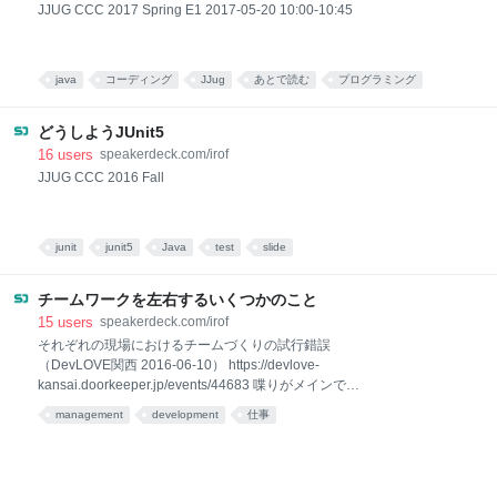
JJUG CCC 2017 Spring E1 2017-05-20 10:00-10:45
java
コーディング
JJug
あとで読む
プログラミング
programming
CCC
slide
ALL
どうしようJUnit5
16
users
speakerdeck.com/irof
JJUG CCC 2016 Fall
junit
junit5
Java
test
slide
チームワークを左右するいくつかのこと
15
users
speakerdeck.com/irof
それぞれの現場におけるチームづくりの試行錯誤
（DevLOVE関西 2016-06-10） https://devlove-
kansai.doorkeeper.jp/events/44683 喋りがメインで、
大事なことはスライドにはでてないかも。 （とくに45
management
development
仕事
ページ以降は顕著）