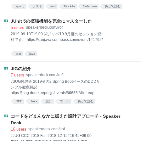
spring
テスト
test
Mockito
Selenium
あとで読む
java
JUnit 5の拡張機能を完全にマスターした
5
users
speakerdeck.com/irof
2019-09-19T19:00 関ジャバ'19 9月度のセッション資
料です。 https://kanjava.connpass.com/event/141792/
test
java
JIGの紹介
7
users
speakerdeck.com/irof
JSUG勉強会 2019その2 Spring BootベースのDDDサ
ンプル徹底解説！
https://jsug.doorkeeper.jp/events/86655 Mix Leap
Study #40 - Spring BootベースのDDDサンプル徹底解
DDD
Java
設計
ツール
あとで読む
説！ https://yahoo-osak…
コードをどまんなかに据えた設計アプローチ - Speaker
Deck
16
users
speakerdeck.com/irof
JJUG CCC 2018 Fall 2018-12-15T16:45+09:00