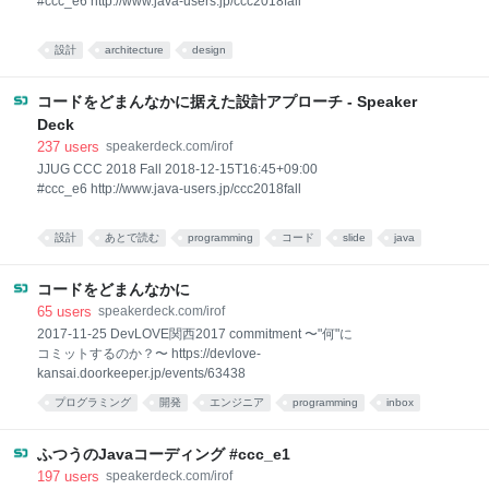
#ccc_e6 http://www.java-users.jp/ccc2018fall
設計
architecture
design
コードをどまんなかに据えた設計アプローチ - Speaker
Deck
237
users
speakerdeck.com/irof
JJUG CCC 2018 Fall 2018-12-15T16:45+09:00
#ccc_e6 http://www.java-users.jp/ccc2018fall
設計
あとで読む
programming
コード
slide
java
プログラミング
考え方
ALL
content
コードをどまんなかに
65
users
speakerdeck.com/irof
2017-11-25 DevLOVE関西2017 commitment 〜"何"に
コミットするのか？〜 https://devlove-
kansai.doorkeeper.jp/events/63438
プログラミング
開発
エンジニア
programming
inbox
DevLove
あとで読む
ふつうのJavaコーディング #ccc_e1
197
users
speakerdeck.com/irof