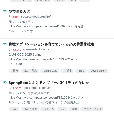
development
資料
設計
*あとで読む
型で語るカタ
3
users
speakerdeck.com/irof
関ジャバ'25 7月度
https://kanjava.connpass.com/event/360931/ 20分程度
のセッションです。
複数アプリケーションを育てていくための共通化戦略
67
users
speakerdeck.com/irof
JJUG CCC 2025 Spring
https://jjug.doorkeeper.jp/events/183483 2025-06-
07T16:30
開発
あとで読む
architecture
共通化
Slide
development
*あとで読む
SpringBootにおけるオブザーバビリティのなにか
28
users
speakerdeck.com/irof
関ジャバ'25 5月度 の資料です。
https://kanjava.connpass.com/event/351098/ Javaアプ
リケーションモニタリングの基本（LT）の続編みたい
な感じです。 https://speakerdeck.com/irof/an-
設計
あとで読む
システム
java
開発
プログラミング
introduction-to…