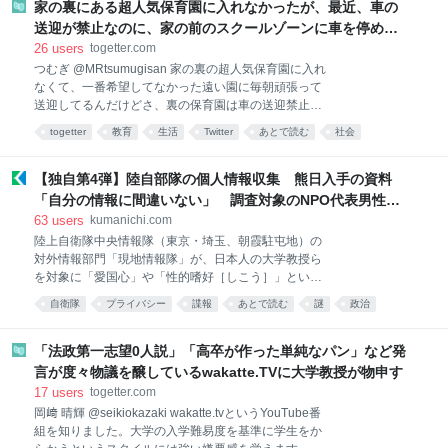
で、注文したことで欲求が満たされた」と供述。
家の裏にある超人気保育園に入れなかったが、最近、車の
の原因をたん詰まりによるものと誤信し、救急用の人
2026-08-06 11:55:00
送迎が禁止なのに、家の前のスクールゾーンに車を停めて
工呼吸器具を用いた呼吸補助など適
送迎してる親を発見…写真を撮って保育園か警察に通報で
26
users
togetter.com
悩んでいる
つむぎ @MRtsumugisan 家の裏の超人気保育園に入れ
なくて、一番希望してなかった遠い園に毎朝頑張って
送迎してるんだけどさ、裏の保育園は車の送迎禁止な
んだよね。最近うちの前に車を停めて送迎してる親が
togetter
教育
生活
Twitter
あとで読む
社会
いてさ、送迎後も携帯ずっといじってるんよね。写真
ためて保育園に通報or警察に通報で悩んでる。ちなス
クールゾーンね 2026-08-06 08:28:52
【独自第4弾】陸自部隊の個人情報収集 熊日入手の資料
「自分の情報に間違いない」 調査対象のNPO代表男性が
確認 隊員とのメール履歴も一致｜熊本日日新聞社
63
users
kumanichi.com
陸上自衛隊中央情報隊（東京・埼玉、朝霞駐屯地）の
対外情報部門「現地情報隊」が、日本人の大学教授ら
を対象に「愛国心」や「性的嗜好［しこう］」といっ
た個人情報を組織的に調査・収集しているとみられる
自衛隊
プライバシー
諜報
あとで読む
謎
政治
問題で、熊本日日新聞が入手した複数の「報告書」の
一つに個人情報が記載されていたNPO法人代表の男性
が取材に応じ、報告書の内容について「自分の情報に
「法政第一志望0人説」「高卒が作った単純なパン」など発
間違いない」と述べた。メールの履歴など男性しか知
言が度々物議を醸しているwakatte.TVに大学教授が物申す
り得ない情報と一致した。 男性は、紛争地の人道支援
17
users
togetter.com
などが専門で、特定の国に精通する有識者。海外の治
岡﨑 晴輝 @seikiokazaki wakatte.tvというYouTube番
安情勢に関する「地域研究」の名目で接近してきた複
組を知りました。大学の入学難易度を基準に学生をか
数の自衛官と意見交換し、治安情報などをレクチャー