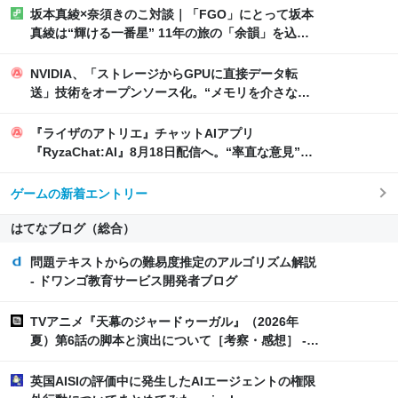
坂本真綾×奈須きのこ対談｜「FGO」にとって坂本
真綾は“輝ける一番星” 11年の旅の「余韻」を込め
たベストアルバム - コミックナタリー 特集・インタ
ビュー
NVIDIA、「ストレージからGPUに直接データ転
送」技術をオープンソース化。“メモリを介さな
い”高速アクセス推進へ - AUTOMATON
『ライザのアトリエ』チャットAIアプリ
『RyzaChat:AI』8月18日配信へ。“率直な意見”も
アンケート中 - AUTOMATON
ゲームの新着エントリー
はてなブログ（総合）
問題テキストからの難易度推定のアルゴリズム解説
- ドワンゴ教育サービス開発者ブログ
TVアニメ『天幕のジャードゥーガル』（2026年
夏）第6話の脚本と演出について［考察・感想］ -
アニ録ブログ
英国AISIの評価中に発生したAIエージェントの権限