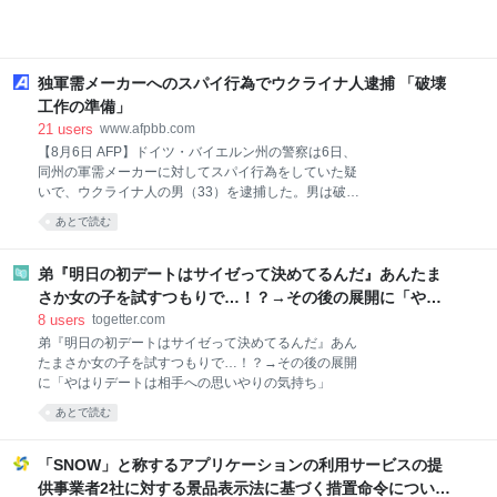
独軍需メーカーへのスパイ行為でウクライナ人逮捕 「破壊
工作の準備」
21
users
www.afpbb.com
【8月6日 AFP】ドイツ・バイエルン州の警察は6日、
同州の軍需メーカーに対してスパイ行為をしていた疑
いで、ウクライナ人の男（33）を逮捕した。男は破壊
工作を目的に写真撮影を行っていたとされる。 バイエ
あとで読む
ルン州警察の声明によると、氏名非公表の男は2日、
テューリンゲン州で逮捕された。外国情報機関のため
に働いていた「低レベルの工作員」とみられるとい
弟『明日の初デートはサイゼって決めてるんだ』あんたま
う。 男は今年6月、同メーカーの施設を無断で撮影
さか女の子を試すつもりで…！？→その後の展開に「やは
し、その画像を指示役に提供したとみられている。 ド
りデートは相手への思いやりの気持ち」
8
users
togetter.com
イツでは6月、いわゆる「ハイブリッド攻撃」に対抗
弟『明日の初デートはサイゼって決めてるんだ』あん
するための防衛体制を統括する新たな国家機関が設置
たまさか女の子を試すつもりで…！？→その後の展開
された。逮捕された男の捜査は同機関が主導する。 ド
に「やはりデートは相手への思いやりの気持ち」
イツでは、特にロシアからの妨害工作、諜報活動、世
論誘導の脅威が高まっているとの見方が強まってお
あとで読む
り、それに応じる形で同機関が設置された。 5日に
は、東部ライプツィヒ・ハレ空港でウクライナの貨物
「SNOW」と称するアプリケーションの利用サービスの提
機の近くから爆薬を積ん
供事業者2社に対する景品表示法に基づく措置命令について