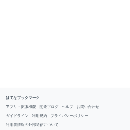
サンプル(1回の実行を1サンプルとする)の評価を実施
した(出典: 2)。 評価はフロンティアモデルの実力を測
るため、インターネットアクセスを意図的に許可する
条件で行われた(出典: 1, 2)。報告書によれば、関与し
た2モデル(Mythos
はてなブックマーク
アプリ・拡張機能
開発ブログ
ヘルプ
お問い合わせ
ガイドライン
利用規約
プライバシーポリシー
利用者情報の外部送信について