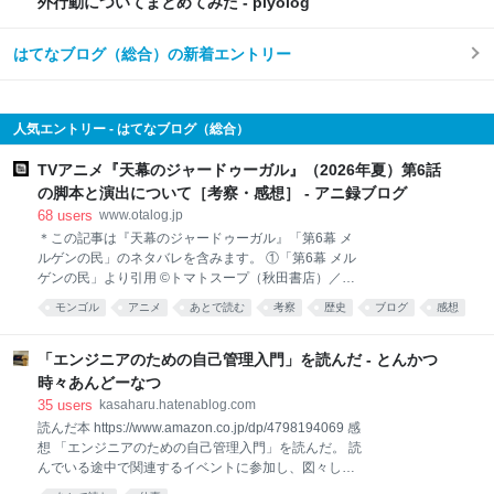
外行動についてまとめてみた - piyolog
はてなブログ（総合）の新着エントリー
人気エントリー - はてなブログ（総合）
TVアニメ『天幕のジャードゥーガル』（2026年夏）第6話
の脚本と演出について［考察・感想］ - アニ録ブログ
68
users
www.otalog.jp
＊この記事は『天幕のジャードゥーガル』「第6幕 メ
ルゲンの民」のネタバレを含みます。 ①「第6幕 メル
ゲンの民」より引用 ©︎トマトスープ（秋田書店）／天
幕のジャードゥーガル製作委員会 anime-
モンゴル
アニメ
あとで読む
考察
歴史
ブログ
感想
jaadugar.com www.youtube.com トマトスープ原作／
山田尚子総監督・Abel Gongora監督『天幕のジャード
ゥーガル』は，モンゴル帝国を舞台とした大河アニメ
「エンジニアのための自己管理入門」を読んだ - とんかつ
ーションである。歴史に翻弄される女性たちの壮絶な
時々あんどーなつ
生き様を，日本のマンガらしい柔らかなタッチで描い
35
users
kasaharu.hatenablog.com
た異色の作品として注目されている。今回紹介する
読んだ本 https://www.amazon.co.jp/dp/4798194069 感
「第6幕 メルゲンの民」は，チンギス・カンの第三皇
想 「エンジニアのための自己管理入門」を読んだ。 読
子オゴタイの妻・ドレゲネが，主人公・シタラ（ファ
んでいる途中で関連するイベントに参加し、図々しく
ーティマ）に自らの過去と帝国への憎悪を語る重要回
もサインまで頂いてしまったので簡単に感想を書く。