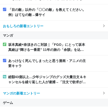
い」→有能ニキ「これか？」
「目の敵」以外の「〇〇の敵」を教えてください。
例）はてなの敵→爆サイ
おもしろの新着エントリー
マンガ
坂本真綾×奈須きのこ対談｜「FGO」にとって坂本
真綾は“輝ける一番星” 11年の旅の「余韻」を込め
たベストアルバム - コミックナタリー 特集・インタ
ビュー
あっけなく死んでしまったと思う漫画・アニメの主
要キャラ
総額43億以上…少年ジャンプのグッズ大量注文＆キ
ャンセルを繰り返した人が逮捕→「注文で欲求が満
たされた」と供述しているが転売の手口では？とい
う声も
マンガの新着エントリー
ゲーム