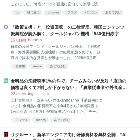
ま、業界最高額クラスの超大作を丸ごと任されてい
ことにした。 修理ブログが普通に面白くて無限に読ん
る。スマホですら8K動画が撮れる時代に、なぜだろう
でしまうなコレ… pc-godzilla.com/category/%e3%8…
か？ 思えば、「大作を観るならやっぱりIMAXで」と
pc
役に立つ
togetter
ブログ
パソコン
あとで読む
2026-08-04 17:55:30 グラボの修理 - パソコン修理専
いう感覚は、もうすっかり定着していると言えるだろ
門店：PCゴジラ グラボの修理はPCゴジラへ！基板の
う。話題の大作が公開されれば、IMA
損傷・電源回路の異常・映像出力の不具合など、豊富
「政策支援」と「投資回収」の二律背反。韓国コンテンツ
な修理実績をもとにグラボの修理に特化して対応して
振興院が読み解く、クールジャパン機構「540億円赤字」
います。見積もり無料・全国対応・メーカー修理より
の本質 | Branc（ブラン）-Brand New Creativity-
16
users
branc.jp
低価格。原因の特定か… 1 user パソコン修理専門店：
日本の官民ファンド「クールジャパン機構」（正式名
PCゴジラ
称・海外需要開拓支援機構）の組織形態をめぐり、政
府内で抜本的な見直しが動き出した。2026年3月期決
算で累積損失が540億円に達したことを受け、経済産
著作権
anime
あとで読む
業省は同年7月、制度・投資事業・組織経営の三つの
側面から検証する会議体を立ち上げている。今後の議
論では、他機関との統合や廃止まで選択肢に入る可能
食料品の消費税率1%の件で、チームみらいが反対「店頭の
性がある。 日本国内では、この機構をめぐって「公的
価格は良くて7割しか下がらない」「農業従事者や外食産業
資金の浪費」「クールジャパン政策の失敗」といった
に負担が偏る」「高所得者ほど恩恵は大きい」「財源が不
22
users
togetter.com
批判的な報道が続いてきた。そんな折、韓国コンテン
明確」が主な理由
安野貴博＠チームみらい @takahiroanno 【消費税につ
ツ振興院（KOCCA）東京ビジネスセンターが2026年7
いて】 食料品の消費税率を来年4月から2年間限定で
月31日、『クールジャパンは本当に失敗したのか――
1%に引き下げる方針が閣議決定されました。 チーム
日本政府のクールジャパン機構再検討の背景』と題し
みらいは、衆院選の時点から消費税減税には、一貫し
た特化報告書を公表した。 報告書は投資の巧拙という
トンデモ
money
あとで読む
て反対してきました。改めてですが、反対する主な理
話にとどまらな、より根の深い構造的な問題を浮かび
由は下記の通りです。 ①税率を下げても、店頭の価格
上がらせている。民間が手を出しにくい高リスク領域
は「良くて7割」しか下がらない見立てが示されてい
リクルート、新卒エンジニア向け研修資料を無料公開 “AI
を補う「政策
る ②農業従事者や外食産業に、還付や資金繰り等の負