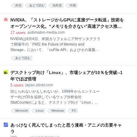
叶わず 高市早苗・首相の「台湾有事」答弁以降、冷え
シィン！ ガシィン！ ガシィィン！ 六体は一つとなっ
外交
あとで読む
自民党
中国
込む日中関係。レアアースの輸出規制や訪日客の渡航
た。 身長二千メートル。胸部に菊花紋章。右腕に三本
抑制など“報復措置”を繰り返してきた中国だが、態度
の矢。左腕に森羅万象担当印
を硬化させたきっかけは台湾有事発言に先立つ、ある
NVIDIA、「ストレージからGPUに直接データ転送」技術を
1枚の写真にあったという。中国に付け入られる高市
オープンソース化。“メモリを介さない”高速アクセス推進
首相の対中外交の大失態とは――自民党前幹事長の森
へ - AUTOMATON
17
users
automaton-media.com
山裕氏にノンフィクション作家の森功氏が迫った。
NVIDIAは8月4日、米国カリフォルニア州サンタクララ
（文中敬称略）【全3回の第1回】 日中間には懸案事項
で開催中の「FMS: the Future of Memory and
がたくさん積み残っている 〈久々に5時間も睡眠が取
Storage」において、「cuFile API」およびその基盤と
れた上（総理就任以来、0時間～3時間睡眠が常態化）
なるストレージソフトウェアスタックをオープンソー
……〉 奇しくも睡眠不足自慢の投稿により、高市早苗
あとで読む
ス化すると発表した。 NVIDIAが公式ブログにて公開
のX好きが世間に知れ渡った。ただし当人の思惑通り
した内容によると、cuFile APIは同社の「NVIDIA
には、社会の賛同を得られない。それどころか、逆に
GPUDirect Storage」技術を構成するオープンソース
デスクトップ向け「Linux」、市場シェアが10％を突破--1
「まるで中学生の言い訳
のコンポーネントだという。NVIDIA GPUDirect
年でほぼ倍増
Storageは、ストレージとGPU間でデータを直接転送
5
users
japan.zdnet.com
できるようにする技術だ。従来であれば、ストレージ
信じられないかもしれないが、1999年からエンドユー
上のデータをGPUで処理する場合、データをメインメ
ザー向けOSを追跡しているウェブ分析会社
モリの一時バッファに読み込み、そこからGPUのメモ
StatCounterによると、デスクトップ向け「Linux」の
リへとデータをコピーする必要があった。NVIDIA
北米市場におけるシェアが過去最高の10.65％に達し
GPUDirect Storageは、メインメモリを介さずにデ
Microsoft
Linux
Windows
PC
たという。「Windows」からの乗り換えが進んだ結果
だ。 ただし、StatCounterの数値を鵜呑みにしないこ
とが大事だ。同社の数値は、わずか100万余りのウェ
あっけなく死んでしまったと思う漫画・アニメの主要キャ
ブサイトから得たデータに基づく。同社は、ユーザー
ラ
がサイトを訪問するとすべてのページビューを記録