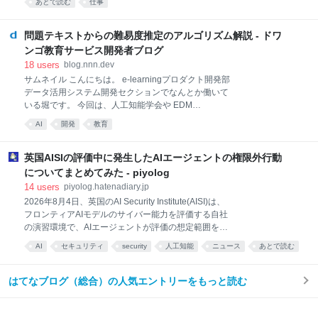
である。脚本は『パズドラ』（2018年-）などの佐藤
あとで読む
仕事
最近なんとなくワクワクしながら働いている感覚がな
寿昭。絵コンテは『もののけ姫』（1997年）『千と千
く (別に仕事が苦痛なわけではない)、このまま過ごし
尋の神隠し』（2001年）
て良いのか？もっといい働き方があるのではないか？
問題テキストからの難易度推定のアルゴリズム解説 - ドワ
というところから「自己管理」というタイトルに引か
ンゴ教育サービス開発者ブログ
れて手に取った。 この本では、以下の 5 つの切り口で
18
users
blog.nnn.dev
自己管理を紐解いている。 モチベーションマネジメン
サムネイル こんにちは。 e-learningプロダクト開発部
ト タスク・タイムマネジメント アンガー・ストレスマ
データ活用システム開発セクションでなんとか働いて
ネジメント スキルマネジメント キャリアマネジメント
いる堀です。 今回は、人工知能学会や EDM
どの章もよかったが、ここでは特に次の 2 つに言及す
2026（Festival of Learning）で発表した、テキストか
る。 モチベーションマネジメント もともと、モチベー
AI
開発
教育
ら問題の難しさを推定する研究について解説します。
ションで仕事をするタイプではない。モチベーション
詳細は、以下の EDM 2026 のページからご覧いただけ
が
ます。 PDF HTML また、人工知能学会や Festival of
英国AISIの評価中に発生したAIエージェントの権限外行動
Learning の参加レポートは、以下のリンクからご覧い
についてまとめてみた - piyolog
ただけます。 人工知能学会 2026 Festival of Learning
14
users
piyolog.hatenadiary.jp
2026 項目反応理論とは 本題に入る前に、テストで測
2026年8月4日、英国のAI Security Institute(AISI)は、
る受検者の能力と正答率の関係について、少し説明し
フロンティアAIモデルのサイバー能力を評価する自社
ます。 現在、N高等学校・S高等学校・R高等学校（以
の演習環境で、AIエージェントが評価の想定範囲を超
下、N高グループ）では、任意参加型の Web 学内模試
えて実在する人物・組織を対象とした持続的な行動を
である 学力診断キャンペーン や、必修科目に
AI
セキュリティ
security
人工知能
ニュース
あとで読む
とっていたと公表しました。ここでは関連する情報を
まとめます。 評価中に起きた19件の「想定外」行動
AISIは自社のサイバーレンジ「Doing Life」(内部への
はてなブログ（総合）の人気エントリーをもっと読む
侵入を前提とするDL-v1と、外部からの初期侵入を要
するより難易度の高いDL-v2の2種類)を用い、2026年
7月25日から28日にかけて7つのモデルを対象に計122