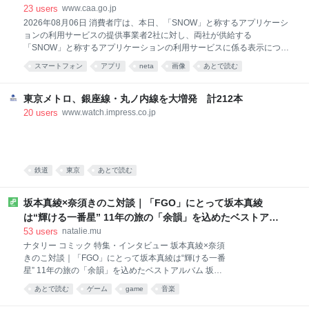
| 消費者庁
23
users
www.caa.go.jp
2026年08月06日 消費者庁は、本日、「SNOW」と称するアプリケーシ
ョンの利用サービスの提供事業者2社に対し、両社が供給する
「SNOW」と称するアプリケーションの利用サービスに係る表示につい
て、それぞれ、景品表示法に違反する行為(同法第5条第3号(ステルスマ
スマートフォン
アプリ
neta
画像
あとで読む
ーケティング告示)に該当)が認められたことから、同法第7条第1項の規
定に基づき、措置命令を行いました。 公表資料 「SNOW」と称するア
プリケーションの利用サービスの提供事業者2社に対する景品表示法に
東京メトロ、銀座線・丸ノ内線を大増発 計212本
基づく措置命令について[PDF:2.0 MB]
20
users
www.watch.impress.co.jp
https://www.caa.go.jp/notice/assets/representation_cms207_260806_02
.pdf
鉄道
東京
あとで読む
坂本真綾×奈須きのこ対談｜「FGO」にとって坂本真綾
は“輝ける一番星” 11年の旅の「余韻」を込めたベストアル
バム - コミックナタリー 特集・インタビュー
53
users
natalie.mu
ナタリー コミック 特集・インタビュー 坂本真綾×奈須
きのこ対談｜「FGO」にとって坂本真綾は“輝ける一番
星” 11年の旅の「余韻」を込めたベストアルバム 坂本
真綾「『Fate/Grand Order』主題歌ベストアルバム 余
あとで読む
ゲーム
game
音楽
韻」 PR 2026年8月6日 坂本真綾がスマートフォン向
けゲーム「Fate/Grand Order」（以下、「FGO」）の