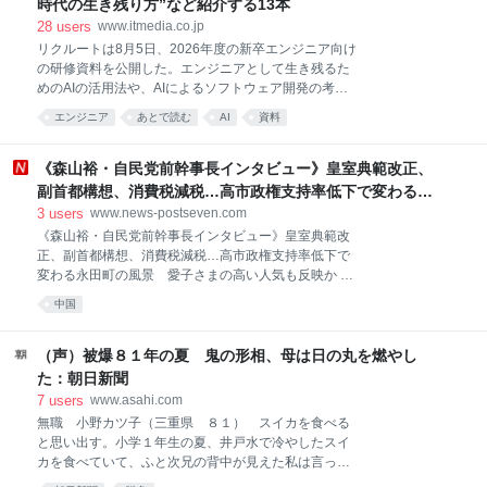
時代の生き残り方”など紹介する13本
担が偏って発生するが、対応策が示されていない ③高
28
users
www.itmedia.co.jp
所得者ほど恩恵は大きく、「物価高の影響を大きく受
リクルートは8月5日、2026年度の新卒エンジニア向け
ける方に重点的に」という政策目的に反する ④財源が
の研修資料を公開した。エンジニアとして生き残るた
不明確。取り組むべき社会保険料引き下げ施策にも影
めのAIの活用法や、AIによるソフトウェア開発の考え
響がおよび得る 上記について、引き続き秋の国会で議
方の変化など、業務やキャリア形成に必要な知見を幅
論します。 2026-08-05 23:42:50 安野貴博＠チームみ
エンジニア
あとで読む
AI
資料
広く紹介している。 26年度の研修で利用した13の資
らい @takahiroanno 一方、令和11年度から本格導入
料を公開した。例えば「ソフトウェアエンジニア人生
される制度に
サバイバルガイド」では、エンジニアとして働く心構
《森山裕・自民党前幹事長インタビュー》皇室典範改正、
えを解説しており、AIを業務のアウトプットだけでな
副首都構想、消費税減税…高市政権支持率低下で変わる永
く、自身のスキル育成に利用することなどを推奨して
田町の風景 愛子さまの高い人気も反映か
3
users
www.news-postseven.com
いる。
《森山裕・自民党前幹事長インタビュー》皇室典範改
正、副首都構想、消費税減税…高市政権支持率低下で
変わる永田町の風景 愛子さまの高い人気も反映か 高
市早苗・首相の「台湾有事」答弁以降、冷え込む日中
中国
関係。レアアースの輸出規制や訪日客の渡航抑制な
ど“報復措置”を繰り返してきた中国。態度を硬化させ
たきっかけは台湾有事発言に先立つ、高市首相による
（声）被爆８１年の夏 鬼の形相、母は日の丸を燃やし
SNSへの写真投稿だったという。対中外交で失態を犯
た：朝日新聞
した高市政権は、どのようにして事態に対処していた
7
users
www.asahi.com
のか──。自民党前幹事長の森山裕氏にノンフィクショ
無職 小野カツ子（三重県 ８１） スイカを食べる
ン作家の森功氏が迫った。（文中敬称略）【全3回の
と思い出す。小学１年生の夏、井戸水で冷やしたスイ
第3回】 幻に終わった5月の訪中計画 冷え込んだまま
カを食べていて、ふと次兄の背中が見えた私は言っ
の日中関係について、もとより森山はただ指を銜（く
た。「兄ちゃんの背中の傷痕を数えてみよう」。暑く