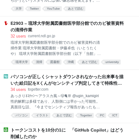
らかうというスタイルには強い嫌悪感を覚えます。高
していたという。 熊日が入手した「個人BSD（ベーシ
田ふーみんなる人物が「痛い人」であることを全国に
ックソースデータ）報告書」や添付資料の内容を確認
大学
Twitter
YouTube
あとで読む
発信するのは本人の自由ですが、多くの受験生や大学
した男性は、隊員と交わしたメールの送受信履歴のほ
生を巻き込むのは、大学人として看過できません。
か、携帯電話番号、学歴、勤務先、身長・体形、趣
2026-08-03 21:23:27 岡﨑 晴輝 @seikiokazaki 1968年
E2903 – 琉球大学附属図書館医学部分館でのカビ被害資料
味、嗜好［しこう］などが一
生／茨城県出身／政治学者／博士（学術）／九州大学
の清掃作業
大学院法学研究院教授・放送大学客員教授／九州大学
32
users
current.ndl.go.jp
教職員組合中央執行副委員長・全国大学高専教職員組
琉球大学附属図書館医学部分館でのカビ被害資料の清
合中央執行委員／いのち支える自殺対策推進センター
掃作業 琉球大学附属図書館・伊藤卓也（いとうたく
監事／このアカウントにおける発言内容は私個人の見
や） 琉球大学附属図書館医学部分館（以下「当館」）
解であり、所属機関・所属団体とは一切関係ありませ
は、2025年12月8日から2026年1月20日および2026年
ん。 aktiv.sakura.ne.jp
琉球大学
清掃
図書館
沖縄
あとで読む
university
4月15日から5月12日にかけて、館内書架エリアにおい
trouble
建築
て発生したカビ被害資料の清掃作業を実施した。本稿
では、発生の経緯、清掃作業の概要、ならびに原因と
パソコンが正しくシャットダウンされなかった出来事を描
今後の対策について報告する。 ●発生の経緯 当館は、
いた絵日記をXくんがセンシティブ判定してきて特殊性癖
本学医学部の西普天間キャンパス移転に伴い、新営さ
レベルが高すぎた
34
users
togetter.com
れた教育棟2階に、2025年4月にリニューアルオープン
あっさりﾈｺﾁｬﾝ～アラスカ風～🎲🐈🌸 @ugin_kamigiri
した図書館である。しかしながら、開館から半年ほど
性的解釈は多様であり、人類側には早かった可能性。
経過した同年11月、書架に排架している資料の一部に
真面目な話、『今までセンシティブ報告があったもの
カビの発生が確認された。調査の結果、閲覧室の湿度
を統計的に見て、それの特徴に近いから』辺りじゃな
が平均75％を超える高湿度状態であったこと、閲覧室
パソコン
イラスト
あとで読む
Togetter
PC
ICT
いかと思います。ちゃんと違うことを伝えておくと、
に隣接する固定書架から放射状にカビ被害が広がって
その内に誤判定減らせるかと。
いることが判明した。特に、古い洋書やクロス
x.com/Catamari_va/st… 2026-07-31 08:12:15
トークンコストを10分の1に 「GitHub Copilot」はどう
削減したのか