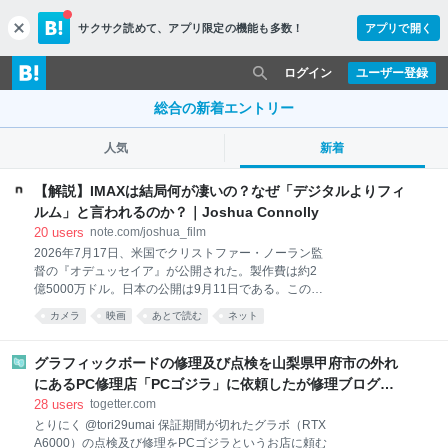
サクサク読めて、
アプリ限定の機能も多数！
アプリで開く
c
l
o
ログイン
ユーザー登録
s
e
総合の新着エントリー
人気
新着
【解説】IMAXは結局何が凄いの？なぜ「デジタルよりフィ
ルム」と言われるのか？｜Joshua Connolly
20
users
note.com/joshua_film
2026年7月17日、米国でクリストファー・ノーラン監
督の『オデュッセイア』が公開された。製作費は約2
億5000万ドル。日本の公開は9月11日である。この映
画には、映画史上「初」の肩書きがひとつ付いてい
カメラ
映画
あとで読む
ネット
る。全編がIMAXフィルムカメラで撮影された、史上最
初の長編映画だということだ。 ところで、IMAXとい
う技術が衆人の元でデビューしたのは1970年、大阪万
グラフィックボードの修理及び点検を山梨県甲府市の外れ
博の富士グループパビリオンだったというのはご存知
にあるPC修理店「PCゴジラ」に依頼したが修理ブログが
だろうか。そこで上映された『Tiger Child』が世界初
面白くて無限に読めてしまう
28
users
togetter.com
のIMAX作品とされる。つまり半世紀以上前に生まれ
とりにく @tori29umai 保証期間が切れたグラボ（RTX
た、しかもフィルムという過去の技術が、2026年のい
A6000）の点検及び修理をPCゴジラというお店に頼む