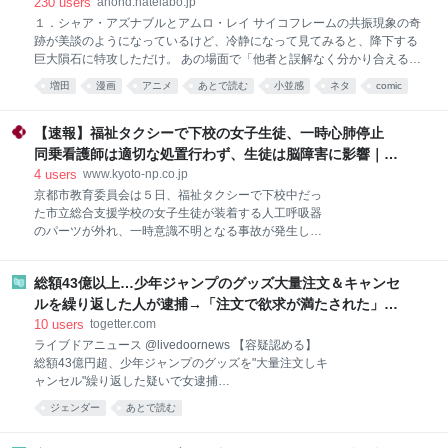
230
users
anond.hatelabo.jp
し、訪問者が使っているブラウザーとOS、アクセスに
１．シャア・アズナブルとアムロ・レイ サイコフレームの共振現象の奇
用いられたデバイス（PCか、タブレットか、スマート
跡が美談のようになっているけど、冷静になって見てみると、降下する
フォンか）といったデータを収集する。だが、Google
巨大隕石に特攻しただけ。 あの場面で「他者と誤解なく分かり合えるよ
やFacebook、Wikipediaのような人気ウェブサイトか
うになる」というニュータイプの理想の答えだ、と言われてもピンと来
らのトラフィックはカウントされていない。 とはい
増田
漫画
アニメ
あとで読む
小並感
ネタ
comic
なかった。 ２．内海課長（機動警察パトレイバー） 特車二課の後藤隊長
え、そうした注意点があっても、Linuxの市場シェアの
マンガ
anime
と並ぶ人気キャラだったのに、最後はモブみたいなキャラにあっさりと
伸びは目覚まし
刺された。 この内海課長の持つ底知れない魅力からすると、あっさりし
【速報】福祉タクシーで下校の女子生徒、一時心肺停止
過ぎだと思う。 ３．ラディッツ（ドラゴンボール） 主人公・孫悟空の兄
同乗看護師は適切な処置行わず、生徒は脳障害に影響｜京
という重要ポジションだったのに、ピッコロの新技の実験台にされただ
都新聞デジタル 京都・滋賀のニュースサイト
4
users
www.kyoto-np.co.jp
け。 その後の物語でも、一度も言及されていない。
京都市教育委員会は５日、福祉タクシーで下校中だっ
た市立総合支援学校の女子生徒が装着する人工呼吸器
のパーツが外れ、一時意識不明となる事故が発生した
ことを明らかにした。市の委託先である民間事業者の
看護師が同乗していたが人工呼吸器の異常の原因を誤
総額43億以上…少年ジャンプのグッズ大量注文＆キャンセ
って認識し、適切な処置が行われなかったためで、生
徒は蘇生後脳症となった。京都府警は６月１８日に業
ルを繰り返した人が逮捕→「注文で欲求が満たされた」と
務上過失傷害の疑いで看護師を書類送検した。 市教委
供述しているが転売の手口では？という声も
10
users
togetter.com
によると、生徒は医療的ケア児の登下校を支援する市
ライブドアニュース @livedoornews 【容疑認める】
の通学支援事業で看護師の介助を受けていた。事故が
総額43億円超、少年ジャンプのグッズを"大量注文しキ
あったのは昨年２月１０日で、生徒が乗った福祉タク
ャンセル"繰り返した疑いで女逮捕
シー内で人工呼吸器から機器の異常を知らせるアラー
news.livedoor.com/article/detail… 集英社のオンライン
ジェンダー
あとで読む
ムが作動。原因は人工呼吸器の加湿回路が外れたこと
ショップで238個のアカウントから注文を繰り返し、
と、それによる血中酸素濃度の低下によるものだっ
キャンセル総額は43億円以上。「アニメ全般が好き
た。同乗していた５０代の女性看護師はアラーム作動