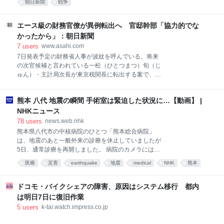
わ）えて黙って見ていたわけではない。高市政権下
朝日新聞
戦争
ても人前…
で、どのような手を打ってきたのか。 「駐日の中国大
使館を通じてやりとりをしてきました。呉江浩大使
エース級の財務官僚が異例転出へ 官邸幹部「協力的でな
に、『我々は立法府の人間
かったから」：朝日新聞
7
users
www.asahi.com
7日発表予定の財務省人事が波紋を呼んでいる。将来
の次官候補と言われている一松（ひとつまつ）旬（じ
ゅん）・主計局次長が東京税関長に転出する案で、エ
ース級の財務官僚がこのポストに就くのは異例。消費
減税な…
熊本 八代 地震の瞬間 手術室は緊迫した状況に…【動画】 |
NHKニュース
78
users
news.web.nhk
熊本県八代市の中核病院のひとつ「熊本総合病院」
は、地震のあと一般外来の診療を休止していましたが
5日、通常診療を再開しました。 病院のカメラには地
震発生時の手術室の緊迫した様子が残されていまし
医療
災害
earthquake
地震
medical
NHK
熊本
た。 …
ドコモ・バイクシェアの障害、原因はシステム移行 都内
は明日7日に復旧作業
5
users
k-tai.watch.impress.co.jp