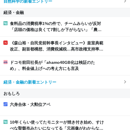
自然科学の新着エントリー
経済・金融
食料品の消費税率1%の件で、チームみらいが反対
「店頭の価格は良くて7割しか下がらない」「農業
従事者や外食産業に負担が偏る」「高所得者ほど恩
恵は大きい」「財源が不明確」が主な理由
《森山裕・自民党前幹事長インタビュー》皇室典範
改正、副首都構想、消費税減税…高市政権支持率低
下で変わる永田町の風景 愛子さまの高い人気も反
映か
ドコモ前田社長が「ahamo40GB化は検証のた
め」、料金値上げへの考え方にも言及
経済・金融の新着エントリー
おもしろ
六身合体・大勲位アベ
10年くらい使ってたモニターが焼き付き始め、すけ
べな聖骸布みたいになってる「元画像がわからな