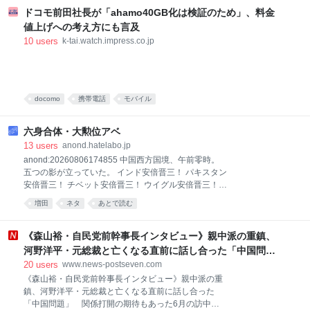
ために手がけてきた主題歌を収録した「『Fate/Grand
ドコモ前田社長が「ahamo40GB化は検証のため」、料金
Order』主題歌ベストアルバム 余韻」が、7月29日に
値上げへの考え方にも言及
発売された。同作は、2015年の「FGO」リリースに合
10
users
k-tai.watch.impress.co.jp
わせて発表された「色彩」から、2025年末に展開され
た「FGO」第2部終章の主題歌「時計」まで、坂本と
「FGO」11年間の歩みを1枚にまとめたベスト盤だ。
コミックナタリーではベストアルバムのリリースを記
念して、坂本と、「FGO」のシナリオや総監督を務め
docomo
携帯電話
モバイル
る奈須きのこ（TYPE-M
六身合体・大勲位アベ
13
users
anond.hatelabo.jp
anond:20260806174855 中国西方国境、午前零時。
五つの影が立っていた。 インド安倍晋三！ パキスタン
安倍晋三！ チベット安倍晋三！ ウイグル安倍晋三！
モンゴル安倍晋三！ 「同一人物が五人！」 北京の危機
増田
ネタ
あとで読む
管理AIが絶叫した。 「外交的整合性がありません！」
その通りである。だが日本外交に整合性を求める者
は、すでに更迭されていた。 五人の安倍は円陣を組
《森山裕・自民党前幹事長インタビュー》親中派の重鎮、
む。 「価値観を共有する！」 「戦略的互恵関係！」
河野洋平・元総裁と亡くなる直前に話し合った「中国問
「自由で開かれた！」 「対話のドアは常に開いてい
題」 関係打開の期待もあった6月の訪中は叶わず
20
users
www.news-postseven.com
る！」 「駆けて駆けて駆け抜けようではありません
《森山裕・自民党前幹事長インタビュー》親中派の重
か！」 矛盾する外交用語が超高速回転し、巨大な紫雲
鎮、河野洋平・元総裁と亡くなる直前に話し合った
を発生させた。 「六身合体！」 最後に東京からサイボ
「中国問題」 関係打開の期待もあった6月の訪中は
ーグ安倍晋三が大陸間アベノマスクに乗って飛来！ ガ