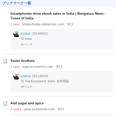
ブックマーク一覧
Smartphones drive ebook sales in India | Bengaluru News -
Times of India
1 user
timesofindia.indiatimes.com
学び
kzakza
2014/06/21
India
リンク
Seven brothers
1 user
www.economist.com
学び
kzakza
2011/04/16
The Economist
India
女性問題
リンク
Add sugar and spice
3 users
www.economist.com
学び