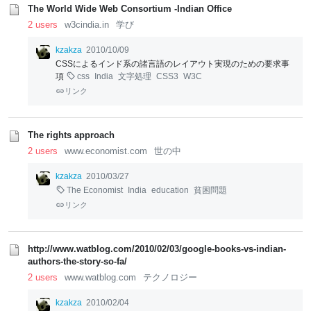
The World Wide Web Consortium -Indian Office
2 users
w3cindia.in
学び
kzakza
2010/10/09
CSSによるインド系の諸言語のレイアウト実現のための要求事
項
css
India
文字処理
CSS3
W3C
リンク
The rights approach
2 users
www.economist.com
世の中
kzakza
2010/03/27
The Economist
India
education
貧困問題
リンク
http://www.watblog.com/2010/02/03/google-books-vs-indian-
authors-the-story-so-fa/
2 users
www.watblog.com
テクノロジー
kzakza
2010/02/04