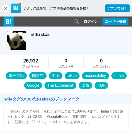
サクサク読めて、
アプリ限定の機能も多数！
アプリで開く
c
l
o
ログイン
ユーザー登録
s
e
id:kzakza
26,932
0
0
ブックマーク
お気に入り
お気に入られ
電子書籍
図書館
中国
ePub
accessibility
html5
Google
The Economist
出版
PDF
Indiaタグのついたkzakzaのブックマーク
「India」のタグが付けられた記事は全部で10件あります。 Indiaと共に使
われるタグには
CSS3
、
GoogleBook
、
貧困問題
、
css
など がありま
す。 記事には
『Add sugar and spice』
を含みます。