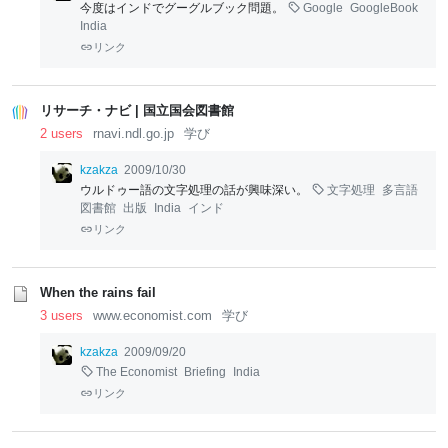
今度はインドでグーグルブック問題。
Google
GoogleBook
India
リンク
リサーチ・ナビ | 国立国会図書館
2 users
rnavi.ndl.go.jp
学び
kzakza
2009/10/30
ウルドゥー語の文字処理の話が興味深い。
文字処理
多言語
図書館
出版
India
インド
リンク
When the rains fail
3 users
www.economist.com
学び
kzakza
2009/09/20
The Economist
Briefing
India
リンク