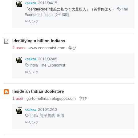
kzakza
2011/04/15
「gendercide: 性差に基づく大量殺人」（英辞郎より）
The
Economist
India
女性問題
リンク
Identifying a billion Indians
2 users
www.economist.com
学び
kzakza
2011/02/05
India
The Economist
リンク
Inside an Indian Bookstore
1 user
go-to-hellman.blogspot.com
学び
kzakza
2010/12/13
India
電子書籍
出版
リンク