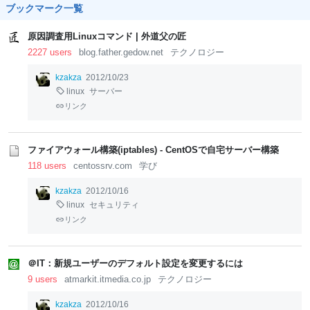
ブックマーク一覧
原因調査用Linuxコマンド | 外道父の匠
2227 users
blog.father.gedow.net
テクノロジー
kzakza
2012/10/23
linux
サーバー
リンク
ファイアウォール構築(iptables) - CentOSで自宅サーバー構築
118 users
centossrv.com
学び
kzakza
2012/10/16
linux
セキュリティ
リンク
＠IT：新規ユーザーのデフォルト設定を変更するには
9 users
atmarkit.itmedia.co.jp
テクノロジー
kzakza
2012/10/16