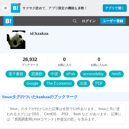
サクサク読めて、
アプリ限定の機能も多数！
アプリで開く
c
l
o
ログイン
ユーザー登録
s
e
id:kzakza
26,932
0
0
ブックマーク
お気に入り
お気に入られ
電子書籍
図書館
中国
ePub
accessibility
html5
Google
The Economist
出版
PDF
linuxタグのついたkzakzaのブックマーク
「linux」のタグが付けられた記事は全部で13件あります。 linuxと共に使
われるタグには
OSS
、
CentOS
、
PS3
、
flash
など があります。 記事に
は
『原因調査用Linuxコマンド | 外道父の匠』
を含みます。